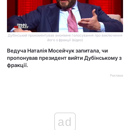
Дубінський прокоментував анонімне голосування про виключення
його з фракції (відео)
Ведуча Наталія Мосейчук запитала, чи
пропонував президент вийти Дубінському з
фракції.
Реклама
ad