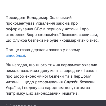
Президент Володимир Зеленський
Головна
Війна
прокоментував ухвалення законів про
реформування СБУ в першому читанні і про
Україна
Політика
створення Бюро економічної безпеки, заявивши,
що Служба безпеки не буде «кошмарити» бізнес.
Економіка
Світ
Про це глава держави заявив у своєму
Спорт
Наука
відеоблозі
.
Техно і зв'язок
Лайт
Він нагадав, що цього тижня парламент ухвалив
чимало важливих документів, серед них і закон
Зброя
Інциденти
про Бюро економічної безпеки та в першому
читанні – щодо реформування Служби безпеки
Здоров'я
Туризм
України, і подякував народним депутатам за
підтримку цих законодавчих ініціатив.
Цікавинки
Погода
Екологія
Регіони