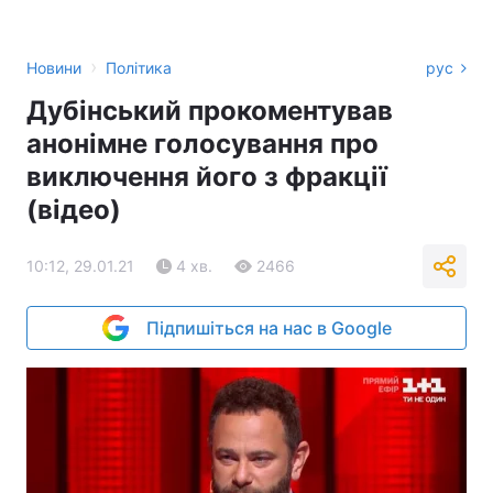
›
Новини
Політика
рус
Дубінський прокоментував
анонімне голосування про
виключення його з фракції
(відео)
10:12, 29.01.21
4 хв.
2466
Підпишіться на нас в Google