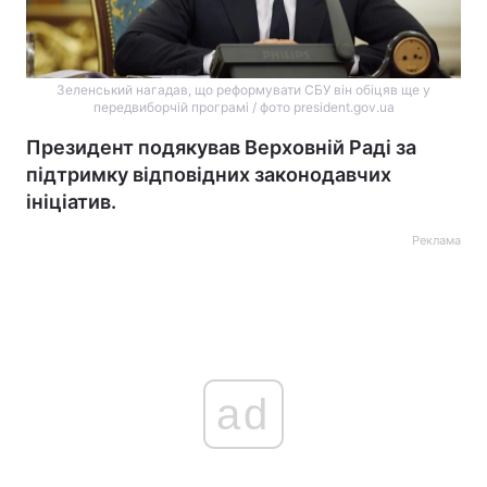
Зеленський нагадав, що реформувати СБУ він обіцяв ще у
передвиборчій програмі / фото president.gov.ua
Президент подякував Верховній Раді за
підтримку відповідних законодавчих
ініціатив.
Реклама
ad