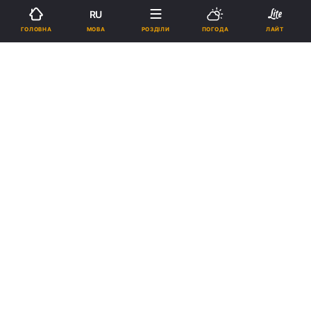
RU
МОВА
ГОЛОВНА
РОЗДІЛИ
ПОГОДА
ЛАЙТ
›
Новини
Політика
рус
Сьогодні ВР заслухає уряд
щодо стану та проблем
реалізації закону про соціальні
послуги (наживо)
ТАНЯ ПОЛЯКОВСЬКА