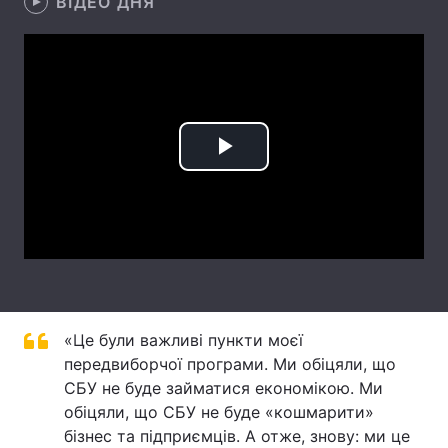
ВІДЕО ДНЯ
Лонгріди
Відео з Youtube
Статті
Інтерв'ю
Думки
Play
Архів
Вакансії
Video
Контакти
Послуги
«Це були важливі пункти моєї
передвиборчої програми. Ми обіцяли, що
СБУ не буде займатися економікою. Ми
обіцяли, що СБУ не буде «кошмарити»
бізнес та підприємців. А отже, знову: ми це