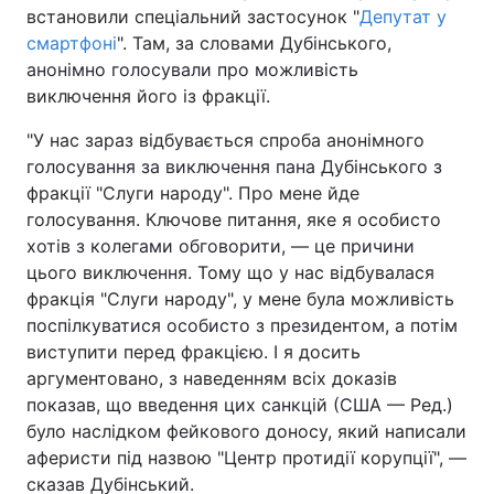
встановили спеціальний застосунок "
Депутат у
смартфоні
". Там, за словами Дубінського,
анонімно голосували про можливість
виключення його із фракції.
"У нас зараз відбувається спроба анонімного
голосування за виключення пана Дубінського з
фракції "Слуги народу". Про мене йде
голосування. Ключове питання, яке я особисто
хотів з колегами обговорити, — це причини
цього виключення. Тому що у нас відбувалася
фракція "Слуги народу", у мене була можливість
поспілкуватися особисто з президентом, а потім
виступити перед фракцією. І я досить
аргументовано, з наведенням всіх доказів
показав, що введення цих санкцій (США — Ред.)
було наслідком фейкового доносу, який написали
аферисти під назвою "Центр протидії корупції", —
сказав Дубінський.