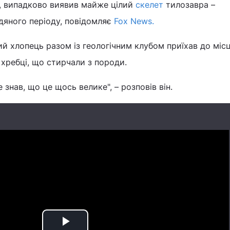
у, випадково виявив майже цілий
скелет
тилозавра –
дяного періоду, повідомляє
Fox News.
ий хлопець разом із геологічним клубом приїхав до міс
і хребці, що стирчали з породи.
е знав, що це щось велике", – розповів він.