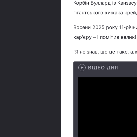
Корбін Буллард із Канзас
гігантського хижака крей
Восени 2025 року 11-річн
кар'єру – і помітив велик
"Я не знав, що це таке, ал
ВІДЕО ДНЯ