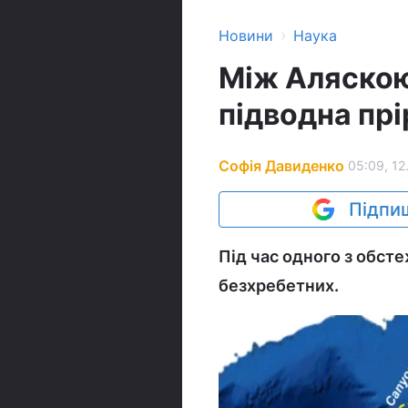
›
Новини
Наука
Між Аляскою
підводна прі
Софія Давиденко
05:09, 12
Підпиш
Під час одного з обст
безхребетних.