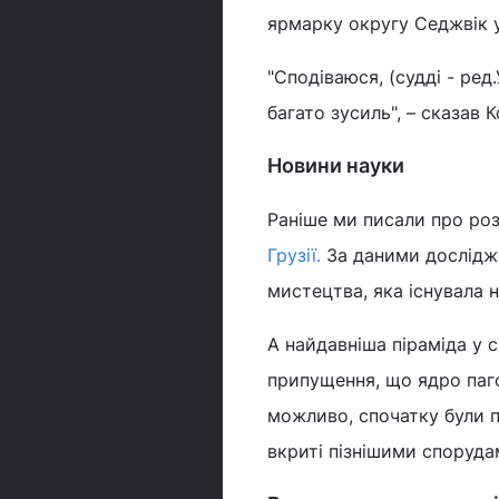
ярмарку округу Седжвік у
"Сподіваюся, (судді - ре
багато зусиль", – сказав К
Новини науки
Раніше ми писали про р
Грузії.
За даними дослідж
мистецтва, яка існувала н
А найдавніша піраміда у с
припущення, що ядро паго
можливо, спочатку були 
вкриті пізнішими споруд