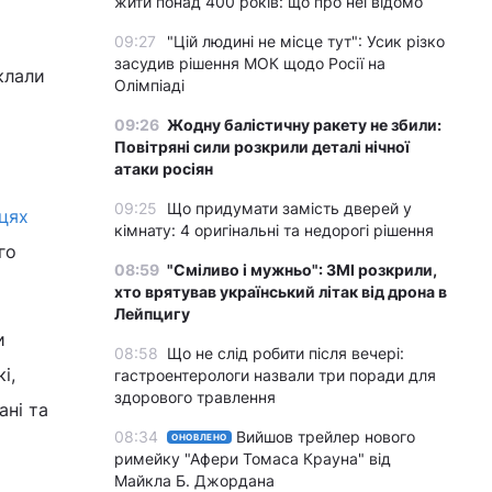
жити понад 400 років: що про неї відомо
09:27
"Цій людині не місце тут": Усик різко
засудив рішення МОК щодо Росії на
клали
Олімпіаді
09:26
Жодну балістичну ракету не збили:
Повітряні сили розкрили деталі нічної
атаки росіян
09:25
Що придумати замість дверей у
ицях
кімнату: 4 оригінальні та недорогі рішення
го
08:59
"Сміливо і мужньо": ЗМІ розкрили,
хто врятував український літак від дрона в
Лейпцигу
и
08:58
Що не слід робити після вечері:
і,
гастроентерологи назвали три поради для
здорового травлення
ані та
08:34
Вийшов трейлер нового
ОНОВЛЕНО
римейку "Афери Томаса Крауна" від
Майкла Б. Джордана