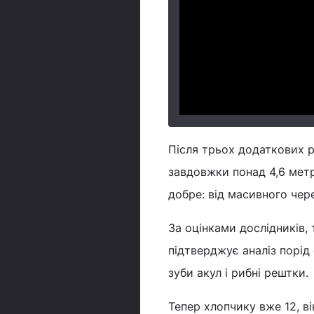
Після трьох додаткових 
завдовжки понад 4,6 метр
добре: від масивного чере
За оцінками дослідників, 
підтверджує аналіз порід
зуби акул і рибні рештки.
Тепер хлопчику вже 12, в