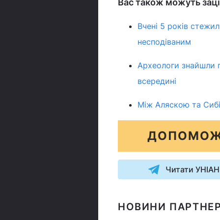
Вас також можуть заці
Вчені 5 років стежи
несподіваним
Археологи знайшли п
всередині
Між Аляскою та Сибі
ДОПОМОЖ
Читати УНІАН
НОВИНИ ПАРТНЕР