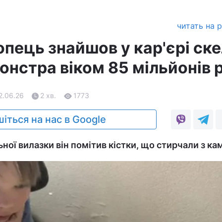
читать на 
опець знайшов у кар'єрі ск
нстра віком 85 мільйонів 
2.06.26
2 хв.
1773
іться на нас в Google
ьної вилазки він помітив кістки, що стирчали з ка