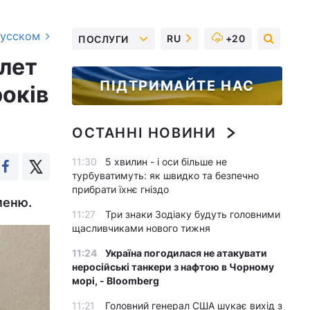
русском
RU
+20
ПОСЛУГИ
елет
ПІДТРИМАЙТЕ НАС
років
ОСТАННІ НОВИНИ
11:30
5 хвилин - і оси більше не
турбуватимуть: як швидко та безпечно
прибрати їхнє гніздо
меню.
11:27
Три знаки Зодіаку будуть головними
щасливчиками нового тижня
11:24
Україна погодилася не атакувати
неросійські танкери з нафтою в Чорному
морі, - Bloomberg
11:21
Головний генерал США шукає вихід з