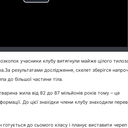
Play
Video
розкопок учасники клубу витягнули майже цілого тилоз
а.За результатами дослідження, скелет зберігся напро
па до більшої частини тіла.
тварина жила від 82 до 87 мільйонів років тому – це
 формації. До цієї знахідки члени клубу знаходили пере
ін готується до сьомого класу і планує виставити череп