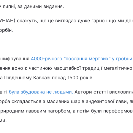
 липні, за даними видання.
д.УНІАН) скажуть, що це виглядає дуже гарно і що ми до
орбін.
озшифрування
4000-річного "послання мертвих" у гробн
ення воно є частиною масштабної традиції мегалітично
а Південному Кавказі понад 1500 років.
віті
була збудована не людьми.
Автори статті висловил
рба складається з масивних шарів андезитової лави, як
природним лавовим пагорбом, а потім були переформов
ами.