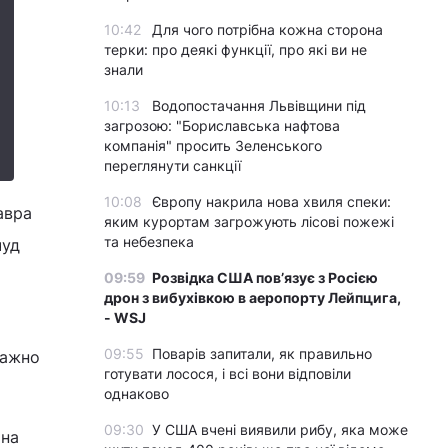
10:42
Для чого потрібна кожна сторона
терки: про деякі функції, про які ви не
знали
10:13
Водопостачання Львівщини під
загрозою: "Бориславська нафтова
компанія" просить Зеленського
переглянути санкції
10:08
Європу накрила нова хвиля спеки:
авра
яким курортам загрожують лісові пожежі
та небезпека
чуд
09:59
Розвідка США пов’язує з Росією
дрон з вибухівкою в аеропорту Лейпцига,
- WSJ
09:55
Поварів запитали, як правильно
важно
готувати лосося, і всі вони відповіли
однаково
09:30
У США вчені виявили рибу, яка може
 на