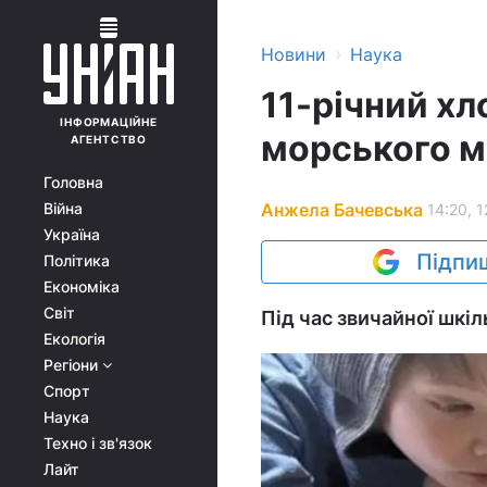
›
Новини
Наука
11-річний хл
ІНФОРМАЦІЙНЕ
морського мо
АГЕНТСТВО
Головна
Анжела Бачевська
Війна
14:20, 1
Україна
Підпиш
Політика
Економіка
Світ
Під час звичайної шкіл
Екологія
Регіони
Спорт
Наука
Техно і зв'язок
Лайт