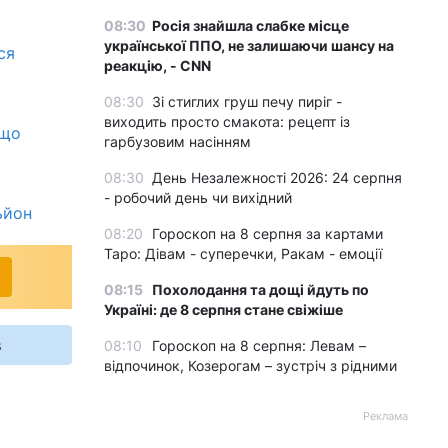
08:30
Росія знайшла слабке місце
української ППО, не залишаючи шансу на
ся
реакцію, - CNN
08:30
Зі стиглих груш печу пиріг -
виходить просто смакота: рецепт із
 що
гарбузовим насінням
08:30
День Незалежності 2026: 24 серпня
- робочий день чи вихідний
ьйон
08:20
Гороскоп на 8 серпня за картами
Таро: Дівам - суперечки, Ракам - емоції
08:15
Похолодання та дощі йдуть по
Україні: де 8 серпня стане свіжіше
s
08:10
Гороскоп на 8 серпня: Левам –
відпочинок, Козерогам – зустріч з рідними
Реклама