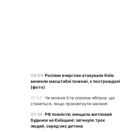
08:09
Росіяни вчергове атакували Київ:
виникли масштабні пожежі, є постраждалі
(фото)
07:55
Чи можна їсти огризок яблука: що
станеться, якщо проковтнути насіння
07:36
РФ повністю знищила житловий
будинок на Київщині: загинуло троє
людей, серед них дитина