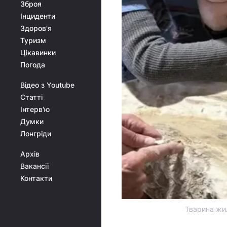
Зброя
Інциденти
Здоров'я
Туризм
Цікавинки
Погода
Відео з Youtube
Статті
Інтерв'ю
Думки
Лонгріди
Архів
Вакансії
Контакти
Тварина жил