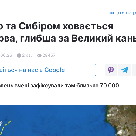
читать на 
 та Сибіром ховається
рва, глибша за Великий кан
.06.26
2 хв.
28457
іться на нас в Google
ежень вчені зафіксували там близько 70 000