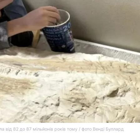
а від 82 до 87 мільйонів років тому / фото Венді Буллард