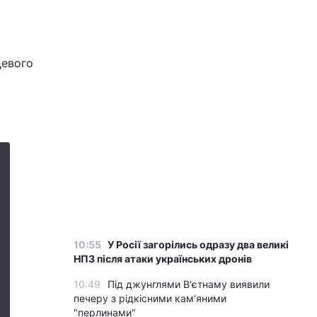
цевого
10:55
У Росії загорілись одразу два великі
НПЗ після атаки українських дронів
10:49
Під джунглями В'єтнаму виявили
печеру з рідкісними кам'яними
"перлинами"