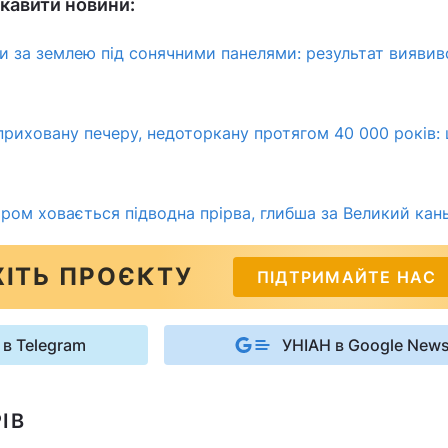
кавити новини:
ли за землею під сонячними панелями: результат виявив
риховану печеру, недоторкану протягом 40 000 років:
ром ховається підводна прірва, глибша за Великий кан
ІТЬ ПРОЄКТУ
ПІДТРИМАЙТЕ НАС
 в Telegram
УНІАН в Google New
ІВ