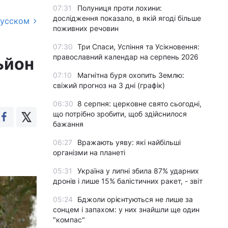
07:31
Полуниця проти лохини:
дослідження показало, в якій ягоді більше
русском
поживних речовин
07:30
Три Спаси, Успіння та Усікновення:
православний календар на серпень 2026
ьйон
07:10
Магнітна буря охопить Землю:
свіжий прогноз на 3 дні (графік)
06:30
8 серпня: церковне свято сьогодні,
що потрібно зробити, щоб здійснилося
бажання
06:27
Вражають уяву: які найбільші
організми на планеті
05:31
Україна у липні збила 87% ударних
дронів і лише 15% балістичних ракет, - звіт
05:24
Бджоли орієнтуються не лише за
сонцем і запахом: у них знайшли ще один
"компас"