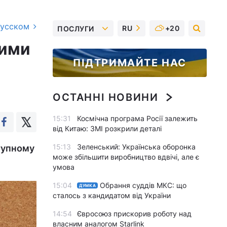
русском
RU
+20
ПОСЛУГИ
вими
ПІДТРИМАЙТЕ НАС
ОСТАННІ НОВИНИ
15:31
Космічна програма Росії залежить
від Китаю: ЗМІ розкрили деталі
15:13
Зеленський: Українська оборонка
ступному
може збільшити виробництво вдвічі, але є
умова
15:04
Обрання суддів МКС: що
ДУМКА
сталось з кандидатом від України
14:54
Євросоюз прискорив роботу над
власним аналогом Starlink