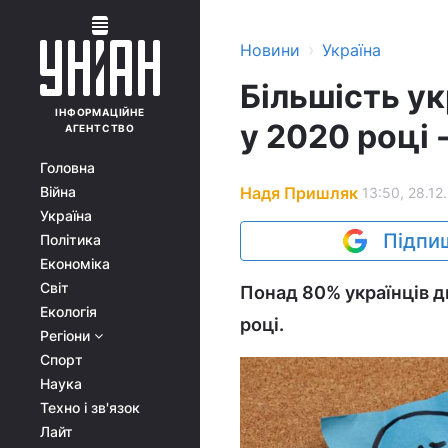
›
Новини
Україна
Більшість у
ІНФОРМАЦІЙНЕ
у 2020 році 
АГЕНТСТВО
Головна
Надя Пришляк
Війна
13:50, 28.12
Україна
Підпиш
Політика
Економіка
Світ
Понад 80% українців д
Екологія
році.
Регіони
Спорт
Наука
Техно і зв'язок
Лайт