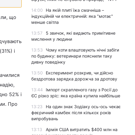
14:00
На якій плиті їжа смачніша –
індукційній чи електричній: яка "мотає"
или, що
менше світла
13:57
5 звичок, які видають примітивне
мислення у людини
ідчувають
13:53
Чому коти влаштовують нічні забіги
(31%) і
по будинку: ветеринари пояснили таку
дивну поведінку
13:50
Експеримент розкрив, чи дійсно
начилися
бездротова зарядка дорожча за дротову
надію,
13:44
Імпорт скрапленого газу з Росії до
дно 52% і
ЄС різко зріс: яка країна купила найбільше
ми. Про
13:23
На один знак Зодіаку ось-ось чекає
феєричний камбек після кількох років
випробувань
13:13
Армія США витратить $400 млн на