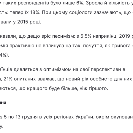
у таких респондентів було лише 6%. Зросла й кількість у
ість: тепер їх 18%. При цьому соціологи зазначають, що
вали у 2015 році.
казали, що дещо зріс песимізм: з 5,5% наприкінці 2019 
емія практично не вплинула на такі почуття, як тривога 
4%).
аїнців дивляться з оптимізмом на свої перспективи в
, 21% опитаних вважає, що новий рік особисто для них
ються, що кращого буде більше, ніж гіршого.
ння
5 по 13 грудня в усіх регіонах України, окрім окупова
у.