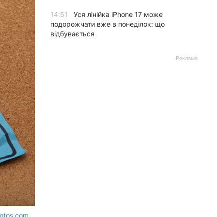
14:51
Уся лінійка iPhone 17 може
подорожчати вже в понеділок: що
відбувається
Реклама
otos.com