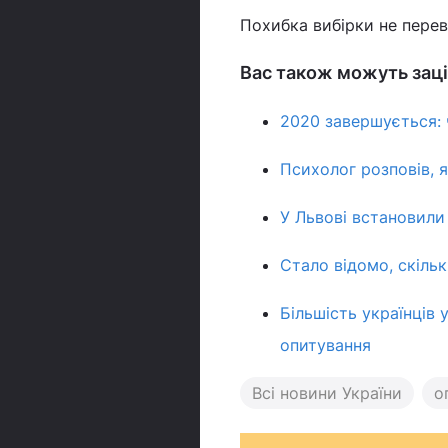
Похибка вибірки не пере
Вас також можуть заці
2020 завершується: 
Психолог розповів, 
У Львові встановили
Стало відомо, скільк
Більшість українців 
опитування
Всі новини України
о