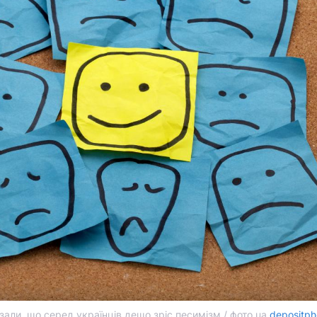
али, що серед українців дещо зріс песимізм / фото ua.
depositph