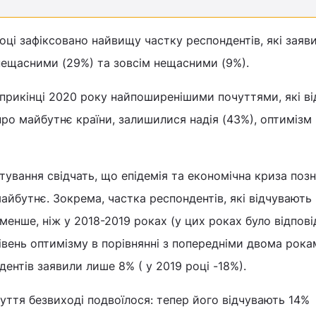
ці зафіксовано найвищу частку респондентів, які заяв
ещасними (29%) та зовсім нещасними (9%).
прикінці 2020 року найпоширенішими почуттями, які в
ро майбутнє країни, залишилися надія (43%), оптимізм 
итування свідчать, що епідемія та економічна криза поз
айбутнє. Зокрема, частка респондентів, які відчувають 
менше, ніж у 2018-2019 роках (у цих роках було відпові
вень оптимізму в порівнянні з попередніми двома рока
ентів заявили лише 8% ( у 2019 році -18%).
чуття безвиході подвоїлося: тепер його відчувають 14%