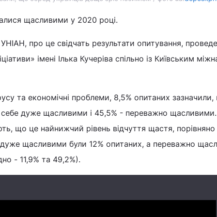
валися щасливими у 2020 році.
УНІАН, про це свідчать результати опитування, провед
ціативи» імені Ілька Кучеріва спільно із Київським між
усу та економічні проблеми, 8,5% опитаних зазначили,
и себе дуже щасливими і 45,5% - переважно щасливими
ть, що це найнижчий рівень відчуття щастя, порівняно 
і дуже щасливими були 12% опитаних, а переважно щас
дно - 11,9% та 49,2%).