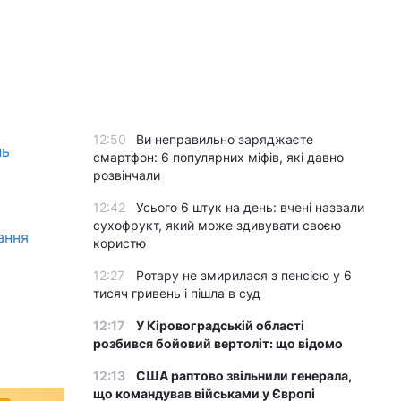
12:50
Ви неправильно заряджаєте
нь
смартфон: 6 популярних міфів, які давно
розвінчали
12:42
Усього 6 штук на день: вчені назвали
сухофрукт, який може здивувати своєю
ання
користю
12:27
Ротару не змирилася з пенсією у 6
тисяч гривень і пішла в суд
12:17
У Кіровоградській області
розбився бойовий вертоліт: що відомо
12:13
США раптово звільнили генерала,
що командував військами у Європі