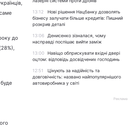
лазерні системи проти дронів
країнців,
13:12
Нові рішення Нацбанку дозволять
 саме
бізнесу залучати більше кредитів: Пишний
розкрив деталі
13:06
Денисенко зізналася, чому
року до
насправді поспішає вийти заміж
(28%),
13:00
Навіщо обприскувати вхідні двері
оцтом: відповідь досвідчених господинь
12:51
Цінують за надійність та
довговічність: названо найпопулярнішого
 буде
автовиробника у світі
Реклама
ного