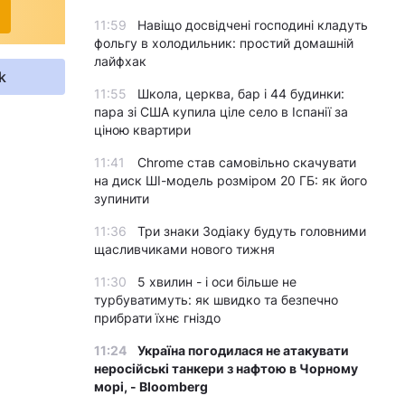
11:59
Навіщо досвідчені господині кладуть
фольгу в холодильник: простий домашній
лайфхак
k
11:55
Школа, церква, бар і 44 будинки:
пара зі США купила ціле село в Іспанії за
ціною квартири
11:41
Chrome став самовільно скачувати
на диск ШІ-модель розміром 20 ГБ: як його
зупинити
11:36
Три знаки Зодіаку будуть головними
щасливчиками нового тижня
11:30
5 хвилин - і оси більше не
турбуватимуть: як швидко та безпечно
прибрати їхнє гніздо
11:24
Україна погодилася не атакувати
неросійські танкери з нафтою в Чорному
морі, - Bloomberg