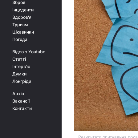
Зброя
Інциденти
Здоров'я
Туризм
Цікавинки
Погода
Відео з Youtube
Статті
Інтерв'ю
Думки
Лонгріди
Архів
Вакансії
Контакти
Результати опитування показ