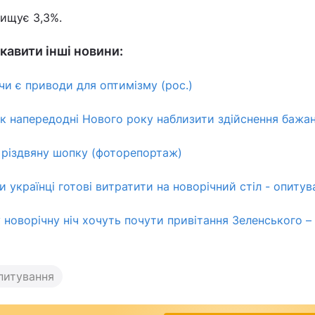
вищує 3,3%.
кавити інші новини:
чи є приводи для оптимізму (рос.)
як напередодні Нового року наблизити здійснення бажа
 різдвяну шопку (фоторепортаж)
и українці готові витратити на новорічний стіл - опитув
у новорічну ніч хочуть почути привітання Зеленського –
питування