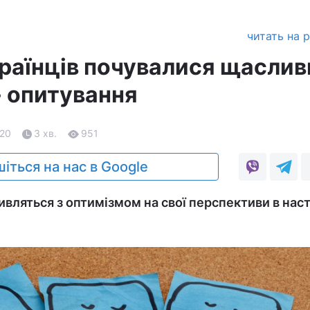
читать на 
країнців почувалися щасли
- опитування
.20
3 хв.
951
іться на нас в Google
ивляться з оптимізмом на свої перспективи в на