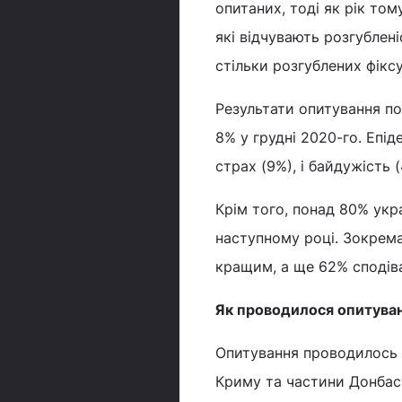
опитаних, тоді як рік том
які відчувають розгублен
стільки розгублених фіксу
Результати опитування по
8% у грудні 2020-го. Епід
страх (9%), і байдужість (
Крім того, понад 80% укр
наступному році. Зокрема
кращим, а ще 62% сподіва
Як проводилося опитува
Опитування проводилось з 
Криму та частини Донбас