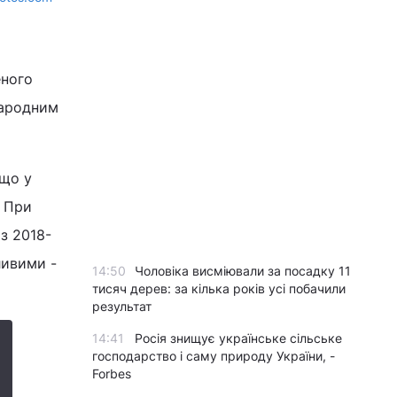
еного
народним
 що у
. При
з 2018-
ливими -
14:50
Чоловіка висміювали за посадку 11
тисяч дерев: за кілька років усі побачили
результат
14:41
Росія знищує українське сільське
господарство і саму природу України, -
Forbes