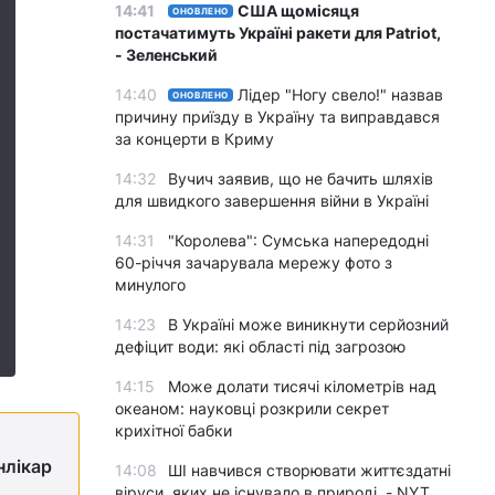
14:41
США щомісяця
ОНОВЛЕНО
постачатимуть Україні ракети для Patriot,
- Зеленський
14:40
Лідер "Ногу свело!" назвав
ОНОВЛЕНО
причину приїзду в Україну та виправдався
за концерти в Криму
14:32
Вучич заявив, що не бачить шляхів
для швидкого завершення війни в Україні
14:31
"Королева": Сумська напередодні
60-річчя зачарувала мережу фото з
минулого
14:23
В Україні може виникнути серйозний
дефіцит води: які області під загрозою
14:15
Може долати тисячі кілометрів над
океаном: науковці розкрили секрет
крихітної бабки
нлікар
14:08
ШІ навчився створювати життєздатні
віруси, яких не існувало в природі, - NYT