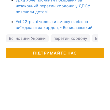
Уряд хоче посилити покарання за
незаконний перетин кордону: у ДПСУ
пояснили деталі
Усі 22-річні чоловіки зможуть вільно
виїжджати за кордон, - Вениславський
Всі новини України
перетин кордону
Володи
ПІДТРИМАЙТЕ НАС