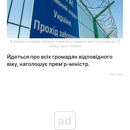
В Україні оновили правила перетину кордону для чоловіків до 22
років / фото УНІАН
Йдеться про всіх громадян відповідного
віку, наголошує прем’р-міністр.
Реклама
ad