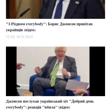
"З Різдвом everybody": Борис Джонсон привітав
українців (відео)
12:20, 14.12.2022
Джонсон послухав український хіт "Добрий день
everybody": реакція "вбила" (відео)