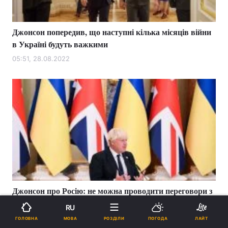
Джонсон попередив, що наступні кілька місяців війни
в Україні будуть важкими
05:51, 28.08.2022
Джонсон про Росію: не можна проводити переговори з
ведмедем, який їсть вашу ногу
RU
18:40, 24.08.2022
МОВА
ГОЛОВНА
РОЗДІЛИ
ПОГОДА
ЛАЙТ