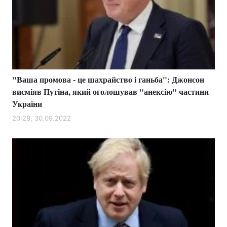
"Ваша промова - це шахрайство і ганьба": Джонсон
висміяв Путіна, який оголошував "анексію" частини
України
20:28, 30.09.2022