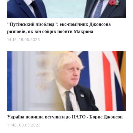
"Путінський лізоблюд": екс-помічник Джонсона
Головна
Війна
розповів, як він обіцяв побити Макрона
Україна
Політика
14:15, 18.05.2023
Економіка
Світ
Спорт
Наука
Техно і зв'язок
Лайт
Зброя
Інциденти
Здоров'я
Туризм
Україна повинна вступити до НАТО - Борис Джонсон
Цікавинки
Погода
11:48, 03.05.2023
Екологія
Регіони