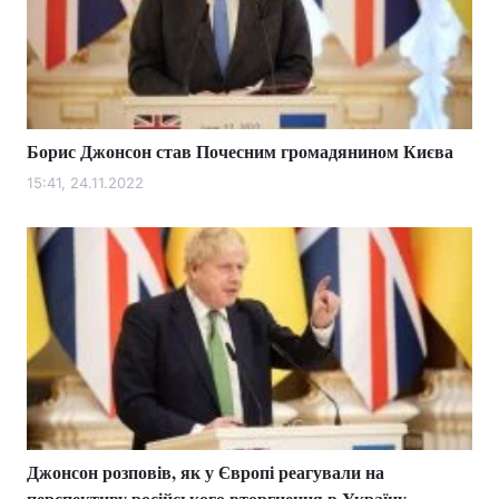
Борис Джонсон став Почесним громадянином Києва
15:41, 24.11.2022
Джонсон розповів, як у Європі реагували на
перспективу російського вторгнення в Україну