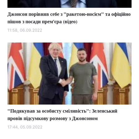
Джонсон порівняв себе з "ракетою-носієм" та офіційно
пішов з посади прем'єра (відео)
11:58, 06.09.2022
"Подякував за особисту сміливість": Зеленський
провів підсумкову розмову з Джонсоном
17:44, 05.09.2022