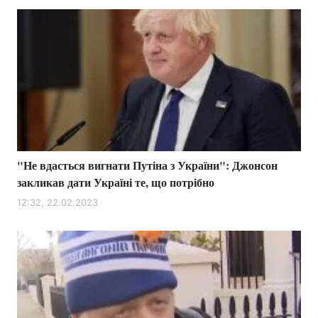
Лонгріди
Відео з Youtube
Статті
Інтерв'ю
Думки
Архів
Вакансії
Контакти
"Не вдасться вигнати Путіна з України": Джонсон
закликав дати Україні те, що потрібно
Послуги
12:32, 22.02.2023