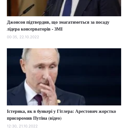
Джонсон підтвердив, що змагатиметься за посаду
лідера консерваторів - ЗМІ
00:35, 22.10.2022
Істерика, як в бункері у Гітлера: Арестович жорстко
присоромив Путіна (відео)
12:30, 21.10.2022