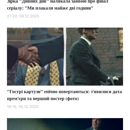
Зірка "Дивних див" налякала заявою про фінал
серіалу: "Ми плакали майже дві години"
21:20, 09.12.2025
"Гострі картузи" епічно повертаються: з'явилися дата
прем'єри та перший постер (фото)
18:19, 05.12.2025