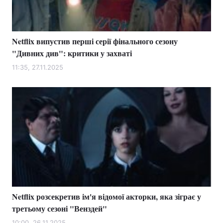
Netflix випустив перші серії фінального сезону
"Дивних див": критики у захваті
11:35, 27.11.2025
Netflix розсекретив ім'я відомої акторки, яка зіграє у
третьому сезоні "Венздей"
10:00, 26.11.2025