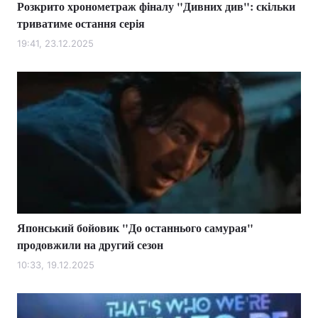
Розкрито хронометраж фіналу "Дивних див": скільки
триватиме остання серія
19:41, 23.12.2025
Японський бойовик "До останнього самурая"
продовжили на другий сезон
10:33, 19.12.2025