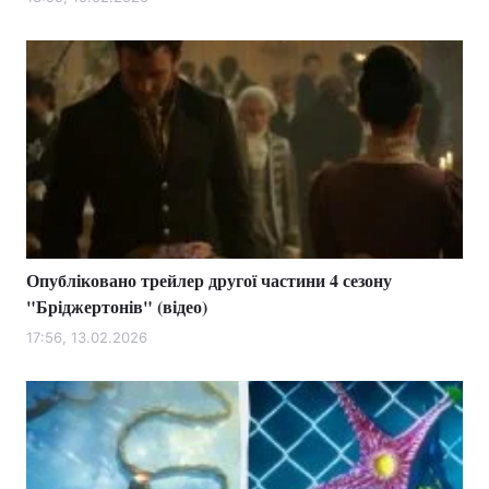
Лонгріди
Відео з Youtube
Статті
Інтерв'ю
Думки
Архів
Вакансії
Контакти
Опубліковано трейлер другої частини 4 сезону
Послуги
"Бріджертонів" (відео)
17:56, 13.02.2026