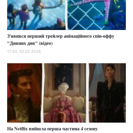
Тема оформлення
З'явився перший трейлер анімаційного спін-оффу
"Дивних див" (відео)
17:43, 02.02.2026
На Netflix вийшла перша частина 4 сезону