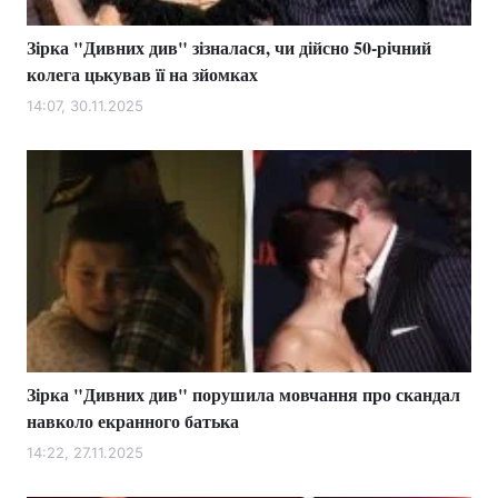
Зірка "Дивних див" зізналася, чи дійсно 50-річний
колега цькував її на зйомках
14:07, 30.11.2025
Зірка "Дивних див" порушила мовчання про скандал
навколо екранного батька
14:22, 27.11.2025