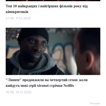
Топ 10 найкращих і найгірших фільмів року від
кінокритиків
21:35, 11.12.2025
"Люпен" продовжили на четвертий сезон: коли
вийдуть нові серії хітової стрічки Netflix
10:58, 10.12.2025
Реклама