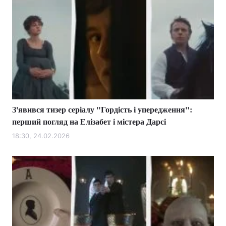
З'явився тизер серіалу "Гордість і упередження":
перший погляд на Елізабет і містера Дарсі
18:30, 24.02.2026