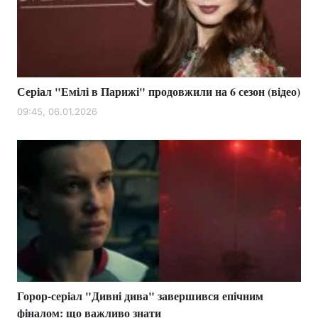
Серіал "Емілі в Парижі" продовжили на 6 сезон (відео)
09:45, 06.01.2026
Горор-серіал "Дивні дива" завершився епічним
фіналом: що важливо знати