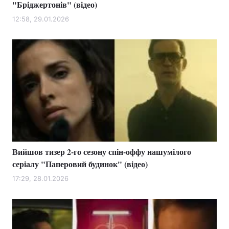
"Бріджертонів" (відео)
12:58, 29.01.2026
Вийшов тизер 2-го сезону спін-оффу нашумілого
серіалу "Паперовий будинок" (відео)
17:29, 28.01.2026