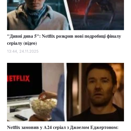
"Дивні дива 5": Netflix розкрив нові подробиці фіналу
серіалу (відео)
13:44, 24.11.2025
Netflix замовив у A24 серіал з Джоелом Еджертоном: