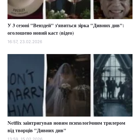
У 3 сезоні "Венздей" з'явиться зірка "Дивних див":
Головна
Війна
оголошено новий каст (відео)
Україна
Політика
16:57, 23.02.2026
Економіка
Світ
Спорт
Наука
Техно і зв'язок
Лайт
Зброя
Інциденти
Здоров'я
Туризм
Netflix заінтригував новим психологічним трилером
Цікавинки
Погода
від творців "Дивних див"
Екологія
Регіони
13:59, 15.02.2026