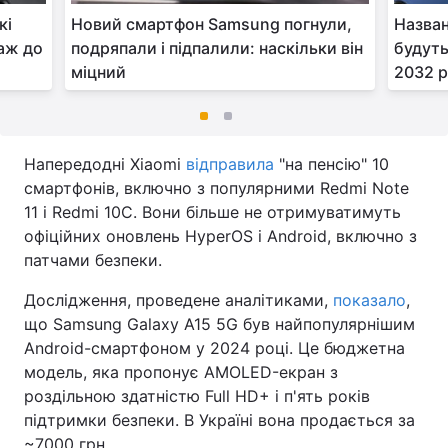
кі
Новий смартфон Samsung погнули,
Назван
 аж до
подряпали і підпалили: наскільки він
будуть
міцний
2032 
Напередодні Xiaomi
відправила
"на пенсію" 10
смартфонів, включно з популярними Redmi Note
11 і Redmi 10C. Вони більше не отримуватимуть
офіційних оновлень HyperOS і Android, включно з
патчами безпеки.
Дослідження, проведене аналітиками,
показало
,
що Samsung Galaxy A15 5G був найпопулярнішим
Android-смартфоном у 2024 році. Це бюджетна
модель, яка пропонує AMOLED-екран з
роздільною здатністю Full HD+ і п'ять років
підтримки безпеки. В Україні вона продається за
~7000 грн.