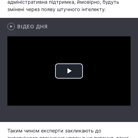
адміністративна підтримка, ймовірно, будуть
змінені через появу штучного інтелекту.
Лонгріди
ВІДЕО ДНЯ
Відео з Youtube
Статті
Інтерв'ю
Думки
Архів
Вакансії
Контакти
Play
Послуги
Video
Таким чином експерти закликають до