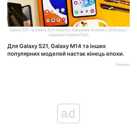
Galaxy S21 та Galaxy A14 втратять підтримку Android у 2025 році /
Скриншот KalipezTech
Для Galaxy S21, Galaxy M14 та інших
популярних моделей настає кінець епохи.
Реклама
ad