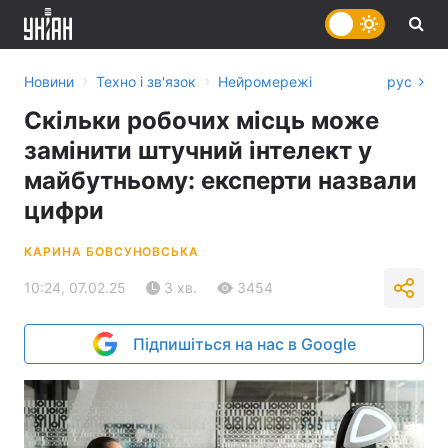
›
›
Новини
Техно і зв'язок
Нейромережі
рус
Скільки робочих місць може
замінити штучний інтелект у
майбутньому: експерти назвали
цифри
КАРИНА БОВСУНОВСЬКА
10:24, 07.02.25
3 хв.
3454
Підпишіться на нас в Google