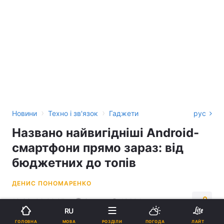
›
›
Новини
Техно і зв'язок
Гаджети
рус
Названо найвигідніші Android-
смартфони прямо зараз: від
бюджетних до топів
ДЕНИС ПОНОМАРЕНКО
18:33, 06.02.25
3 хв.
18604
RU
МОВА
ГОЛОВНА
РОЗДІЛИ
ПОГОДА
ЛАЙТ