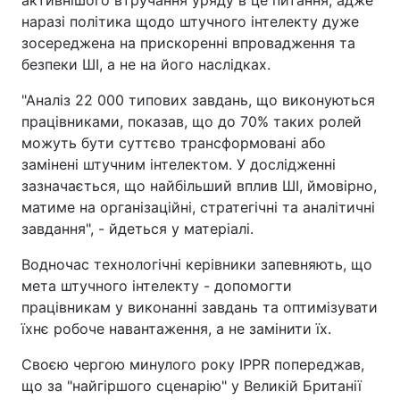
активнішого втручання уряду в це питання, адже
наразі політика щодо штучного інтелекту дуже
Тема оформлення
зосереджена на прискоренні впровадження та
безпеки ШІ, а не на його наслідках.
"Аналіз 22 000 типових завдань, що виконуються
працівниками, показав, що до 70% таких ролей
можуть бути суттєво трансформовані або
замінені штучним інтелектом. У дослідженні
зазначається, що найбільший вплив ШІ, ймовірно,
матиме на організаційні, стратегічні та аналітичні
завдання", - йдеться у матеріалі.
Водночас технологічні керівники запевняють, що
мета штучного інтелекту - допомогти
працівникам у виконанні завдань та оптимізувати
їхнє робоче навантаження, а не замінити їх.
Своєю чергою минулого року IPPR попереджав,
що за "найгіршого сценарію" у Великій Британії