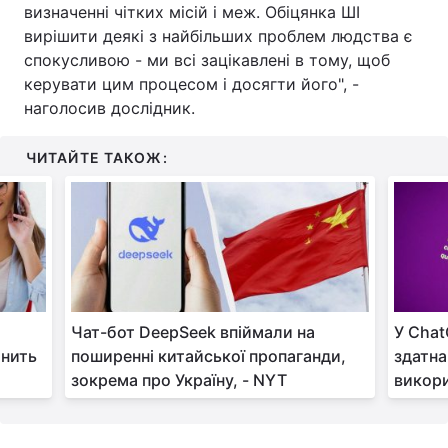
визначенні чітких місій і меж. Обіцянка ШІ
вирішити деякі з найбільших проблем людства є
спокусливою - ми всі зацікавлені в тому, щоб
керувати цим процесом і досягти його", -
наголосив дослідник.
ЧИТАЙТЕ ТАКОЖ:
Чат-бот DeepSeek впіймали на
У Chat
інить
поширенні китайської пропаганди,
здатна
зокрема про Україну, - NYT
викор