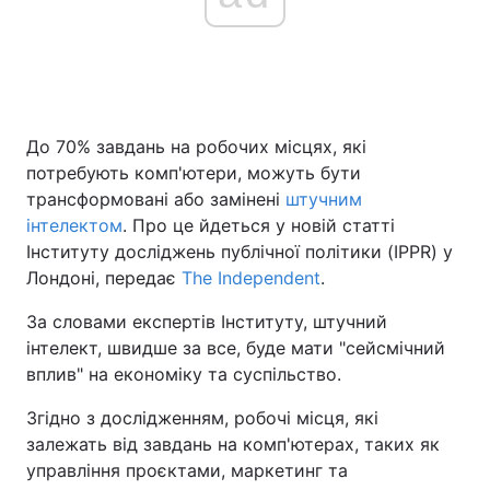
Головна
Війна
Україна
Політика
До 70% завдань на робочих місцях, які
потребують комп'ютери, можуть бути
Економіка
Світ
трансформовані або замінені
штучним
інтелектом
. Про це йдеться у новій статті
Спорт
Наука
Інституту досліджень публічної політики (IPPR) у
Лондоні, передає
The Independent
.
Техно і зв'язок
Лайт
За словами експертів Інституту, штучний
Зброя
Інциденти
інтелект, швидше за все, буде мати "сейсмічний
вплив" на економіку та суспільство.
Здоров'я
Туризм
Згідно з дослідженням, робочі місця, які
Цікавинки
Погода
залежать від завдань на комп'ютерах, таких як
управління проєктами, маркетинг та
Екологія
Регіони