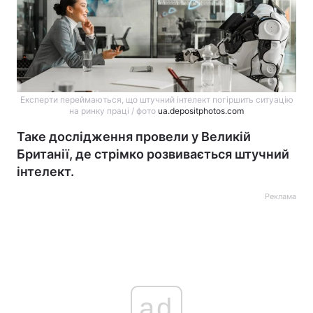
Експерти переймаються, що штучний інтелект погіршить ситуацію
на ринку праці / фото
ua.depositphotos.com
Таке дослідження провели у Великій
Британії, де стрімко розвивається штучний
інтелект.
Реклама
ad