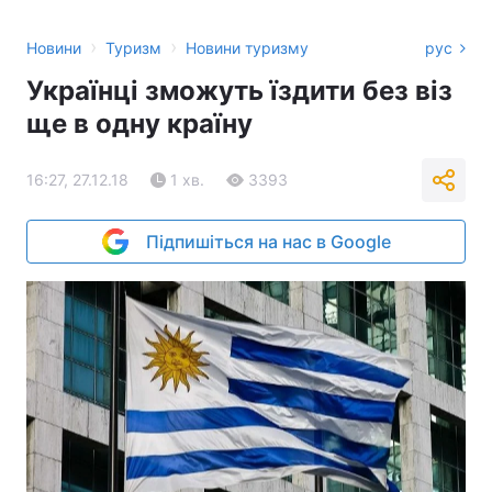
›
›
Новини
Туризм
Новини туризму
рус
Українці зможуть їздити без віз
ще в одну країну
16:27, 27.12.18
1 хв.
3393
Підпишіться на нас в Google