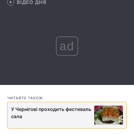
ВІДЕО ДНЯ
Лонгріди
Відео з Youtube
Статті
Інтерв'ю
Думки
ad
Архів
Вакансії
Контакти
Послуги
ЧИТАЙТЕ ТАКОЖ
У Чернігові проходить фестиваль
сала