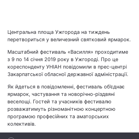
Головна
Війна
Центральна площа Ужгорода на тиждень
перетвориться у величезний святковий ярмарок.
Україна
Політика
Масштабний фестиваль «Василля» проходитиме
Економіка
Світ
з 9 по 14 січня 2019 року в Ужгороді. Про це
кореспонденту УНІАН повідомили в прес-центрі
Спорт
Наука
Закарпатської обласної державної адміністрації.
Техно і зв'язок
Лайт
Як йдеться в повідомленні, фестиваль об’єднає
ярмарок, частування та новорічно-різдвяні
Зброя
Інциденти
веселощі. Гостей та учасників фестивалю
розважатимуть різноманітною концертною
Здоров'я
Туризм
програмою професійних та аматорських
Цікавинки
Погода
колективів.
Екологія
Регіони