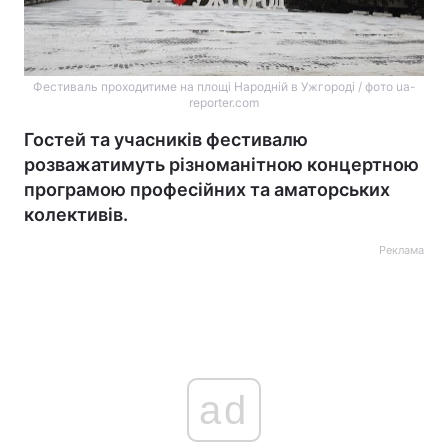
Фестиваль проходитиме на площі Народній в Ужгороді / фото ua-
reporter.com
Гостей та учасників фестивалю
розважатимуть різноманітною концертною
програмою професійних та аматорських
колективів.
Реклама
ad