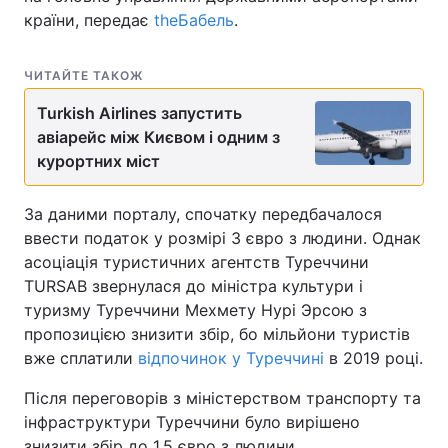
країни, передає
theБабель
.
ЧИТАЙТЕ ТАКОЖ
Turkish Airlines запустить
авіарейс між Києвом і одним з
курортних міст
За даними порталу, спочатку передбачалося
ввести податок у розмірі 3 євро з людини. Однак
асоціація туристичних агентств Туреччини
TURSAB звернулася до міністра культури і
туризму Туреччини Мехмету Нурі Эрсою з
пропозицією знизити збір, бо мільйони туристів
вже сплатили
відпочинок у Туреччині
в 2019 році.
Після переговорів з міністерством транспорту та
інфраструктури Туреччини було вирішено
знизити збір до 1,5 євро з людини.