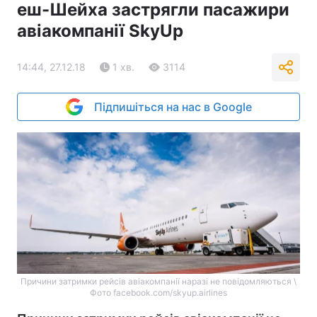
еш-Шейха застрягли пасажири
авіакомпанії SkyUp
14:44, 27.12.18
1 хв.
3114
Підпишіться на нас в Google
Причини затримки рейсів авіакомпанії наразі не повідомляються \
Фото facebook.com/skyup.airlines