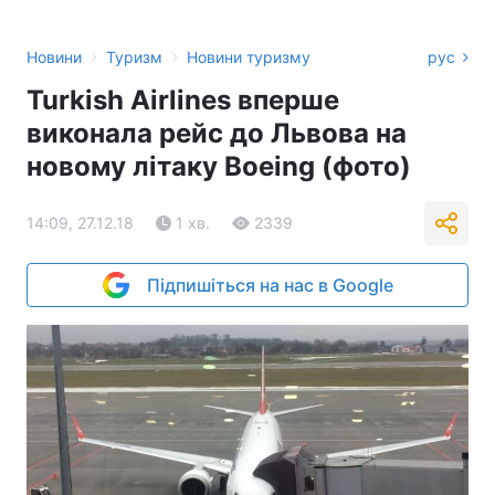
›
›
Новини
Туризм
Новини туризму
рус
Turkish Airlines вперше
виконала рейс до Львова на
новому літаку Boeing (фото)
14:09, 27.12.18
1 хв.
2339
Підпишіться на нас в Google