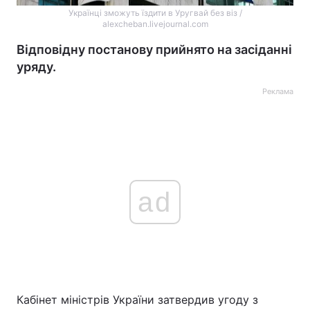
Українці зможуть їздити в Уругвай без віз /
alexcheban.livejournal.com
Відповідну постанову прийнято на засіданні
уряду.
Реклама
ad
Кабінет міністрів України затвердив угоду з