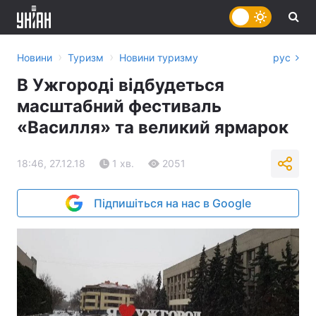
›
›
Новини
Туризм
Новини туризму
рус
В Ужгороді відбудеться
масштабний фестиваль
«Василля» та великий ярмарок
18:46, 27.12.18
1 хв.
2051
Підпишіться на нас в Google