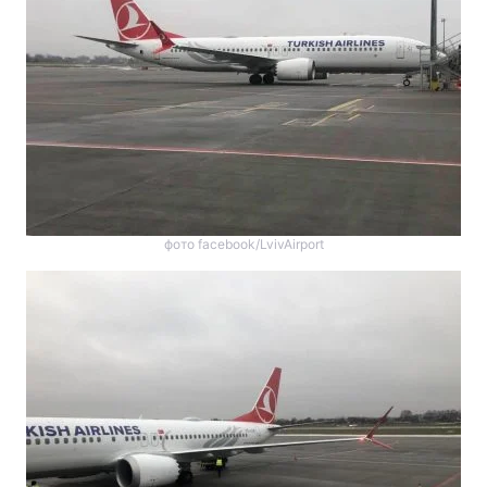
фото facebook/LvivAirport