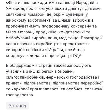
«Фестиваль проходитиме на площі Народній в
Ужгороді, протягом усіх шести днів тут діятиме
Тема оформлення
святковий ярмарок, де, окрім сувенірів, у
широкому асортименті за цінами виробника
пропонуватимуть плодоовочеву консервну та
м’ясо-молочну продукцію, кондитерські та
хлібобулочні вироби, вина, мед тощо. Благородні
напої власного виробництва представлять
винороби не тільки з України, але й з-за
кордону», - додали в прес-центрі ОДА.
В облдержадміністрації також запрошують
учасників з інших регіонів України,
сільгоспвиробників, фермерські господарства і
приватні підприємства, підприємства переробної
та харчової промисловості та особисті селянські
господарства.
Ужгород