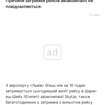
Причини затримки рейсів авіакомпанії не
повідомляються.
Реклама
ad
З аеропорту «Львів» більш ніж на 10 годин
затримується сьогоднішній виліт рейсу в Шарм-
еш-Шейх (Єгипет) авіакомпанії SkyUp; також
багатогодинною є затримка з вильотом рейсу