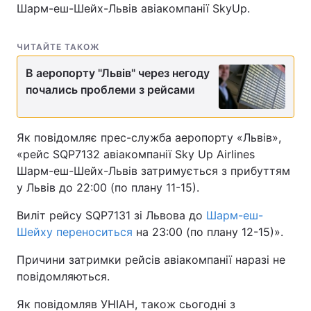
Шарм-еш-Шейх-Львів авіакомпанії SkyUp.
ЧИТАЙТЕ ТАКОЖ
В аеропорту "Львів" через негоду
почались проблеми з рейсами
Як повідомляє прес-служба аеропорту «Львів»,
«рейс SQP7132 авіакомпанії Sky Up Airlines
Шарм-еш-Шейх-Львів затримується з прибуттям
у Львів до 22:00 (по плану 11-15).
Виліт рейсу SQP7131 зі Львова до
Шарм-еш-
Шейху переноситься
на 23:00 (по плану 12-15)».
Причини затримки рейсів авіакомпанії наразі не
повідомляються.
Як повідомляв УНІАН, також сьогодні з