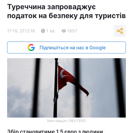
Туреччина запроваджує
податок на безпеку для туристів
17:10, 27.12.18
1 хв.
1657
Підпишіться на нас в Google
Ілюстрація / REUTERS
Збір становитиме 1,5 євро з людини.