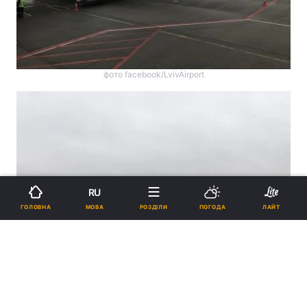
фото facebook/LvivAirport
RU
МОВА
ГОЛОВНА
РОЗДІЛИ
ПОГОДА
ЛАЙТ
фото facebook/LvivAirport