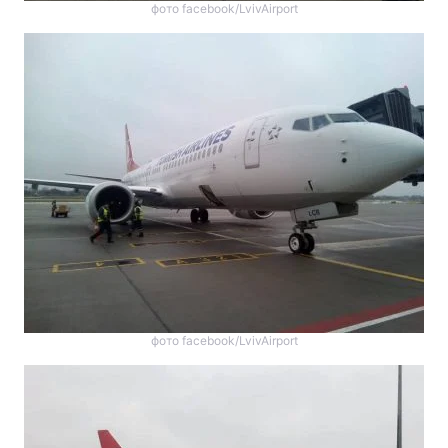
фото facebook/LvivAirport
фото facebook/LvivAirport