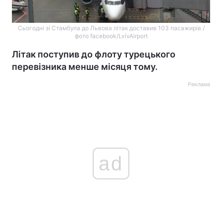
Сьогодні зі Стамбула до Львова літак доставив 103 пасажирів /
фото facebook/LvivAirport
Літак поступив до флоту турецького
перевізника менше місяця тому.
Реклама
ad