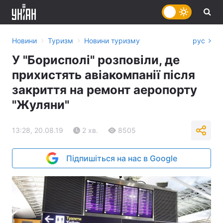
›
›
Новини
Туризм
Новини туризму
рус
У "Борисполі" розповіли, де
прихистять авіакомпанії після
закриття на ремонт аеропорту
"Жуляни"
13:28, 20.08.19
2 хв.
8505
Підпишіться на нас в Google