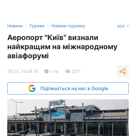
›
›
Новини
Туризм
Новини туризму
рус
Аеропорт "Київ" визнали
найкращим на міжнародному
авіафорумі
19:23, 19.08.19
1 хв.
3211
Підпишіться на нас в Google