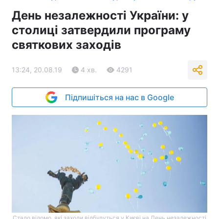
День незалежності України: у
столиці затвердили програму
святкових заходів
13:24, 20.08.19
4 хв.
4291
Підпишіться на нас в Google
Стало відомо. які заходи відбудуться у Києві на День незалежності