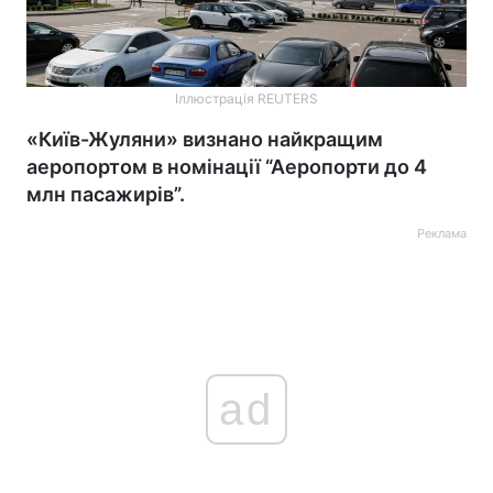
Іллюстрація REUTERS
«Київ-Жуляни» визнано найкращим
аеропортом в номінації “Аеропорти до 4
млн пасажирів”.
Реклама
ad