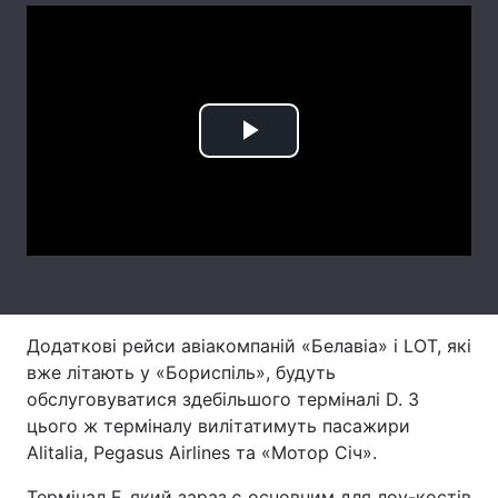
Лонгріди
Відео з Youtube
Статті
Play
Інтерв'ю
Думки
Video
Архів
Вакансії
Контакти
Послуги
Додаткові рейси авіакомпаній «Белавіа» і LOT, які
вже літають у «Бориспіль», будуть
обслуговуватися здебільшого терміналі D. З
цього ж терміналу вилітатимуть пасажири
Alitalia, Pegasus Airlines та «Мотор Січ».
Термінал F, який зараз є основним для лоу-костів