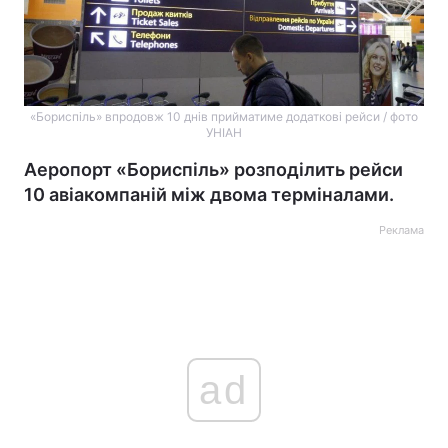
«Бориспіль» впродовж 10 днів прийматиме додаткові рейси / фото
УНІАН
Аеропорт «Бориспіль» розподілить рейси
10 авіакомпаній між двома терміналами.
Реклама
ad