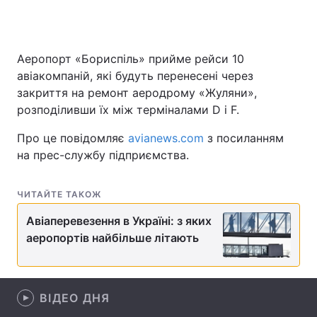
Аеропорт «Бориспіль» прийме рейси 10
Головна
Війна
авіакомпаній, які будуть перенесені через
закриття на ремонт аеродрому «Жуляни»,
Україна
Політика
розподіливши їх між терміналами D і F.
Економіка
Світ
Про це повідомляє
avianews.com
з посиланням
на прес-службу підприємства.
Спорт
Наука
Техно і зв'язок
Лайт
ЧИТАЙТЕ ТАКОЖ
Зброя
Інциденти
Авіаперевезення в Україні: з яких
аеропортів найбільше літають
Здоров'я
Туризм
Цікавинки
Погода
ВІДЕО ДНЯ
Екологія
Регіони