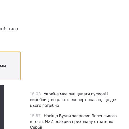
ообіцяла
ами
16:03
Україна має знищувати пускові і
виробництво ракет: експерт сказав, що для
цього потрібно
15:57
Навіщо Вучич запросив Зеленського
в гості: NZZ розкрив приховану стратегію
Сербії