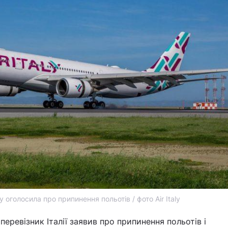
aly оголосила про припинення польотів / фото Air Italy
еревізник Італії заявив про припинення польотів і