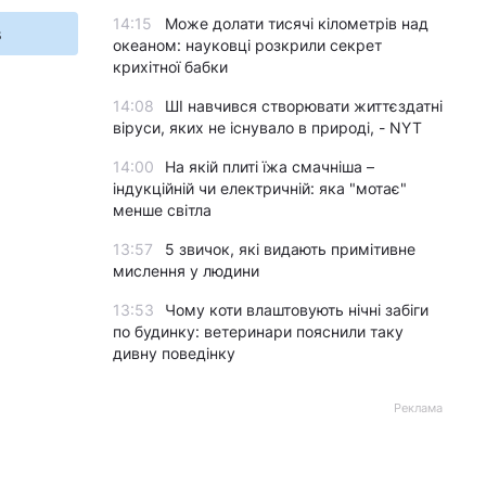
14:15
Може долати тисячі кілометрів над
s
океаном: науковці розкрили секрет
крихітної бабки
14:08
ШІ навчився створювати життєздатні
віруси, яких не існувало в природі, - NYT
14:00
На якій плиті їжа смачніша –
індукційній чи електричній: яка "мотає"
менше світла
13:57
5 звичок, які видають примітивне
мислення у людини
13:53
Чому коти влаштовують нічні забіги
по будинку: ветеринари пояснили таку
дивну поведінку
Реклама