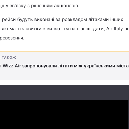
ії у зв'язку з рішенням акціонерів.
го рейси будуть виконані за розкладом літаками інших
які мають квитки з вильотом на пізніші дати, Air Italy п
ревезення.
Е ТАКОЖ
 Wizz Air запропонували літати між українськими міст