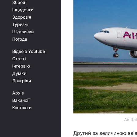
Зброя
Інциденти
Здоров'я
Туризм
Цікавинки
Погода
Відео з Youtube
Статті
Інтерв'ю
Думки
Лонгріди
Архів
Вакансії
Контакти
Air It
Другий за величиною авіап