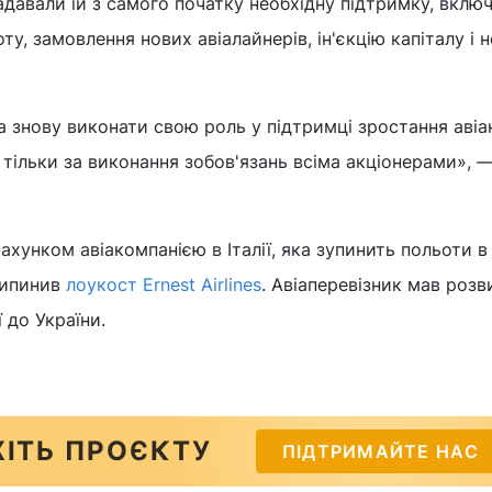
надавали їй з самого початку необхідну підтримку, вкл
ту, замовлення нових авіалайнерів, ін'єкцію капіталу і н
а знову виконати свою роль у підтримці зростання авіа
тільки за виконання зобов'язань всіма акціонерами», 
 рахунком авіакомпанією в Італії, яка зупинить польоти 
припинив
лоукост Ernest Airlines
. Авіаперевізник мав розв
 до України.
ІТЬ ПРОЄКТУ
ПІДТРИМАЙТЕ НАС