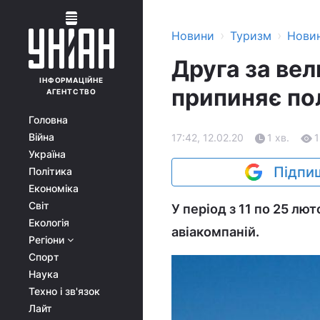
›
›
Новини
Туризм
Нови
Друга за вел
ІНФОРМАЦІЙНЕ
припиняє по
АГЕНТСТВО
Головна
Війна
17:42, 12.02.20
1 хв.
1
Україна
Підпиш
Політика
Економіка
Світ
У період з 11 по 25 лю
Екологія
авіакомпаній.
Регіони
Спорт
Наука
Техно і зв'язок
Лайт