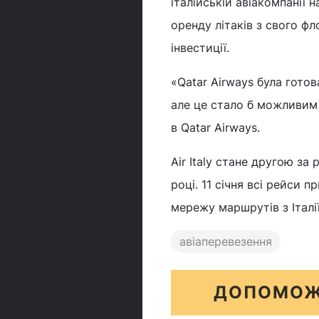
італійській авіакомпанії 
оренду літаків з свого фло
інвестиції.
«Qatar Airways була готов
але це стало б можливим 
в Qatar Airways.
Air Italy стане другою за
році. 11 січня всі рейси 
мережу маршрутів з Італії
авіаперевезення
ДОПОМОЖ