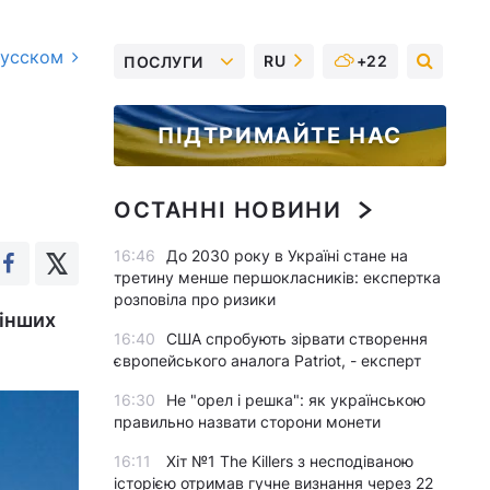
русском
RU
+22
ПОСЛУГИ
ПІДТРИМАЙТЕ НАС
ОСТАННІ НОВИНИ
16:46
До 2030 року в Україні стане на
третину менше першокласників: експертка
розповіла про ризики
 інших
16:40
США спробують зірвати створення
європейського аналога Patriot, - експерт
16:30
Не "орел і решка": як українською
правильно назвати сторони монети
16:11
Хіт №1 The Killers з несподіваною
історією отримав гучне визнання через 22