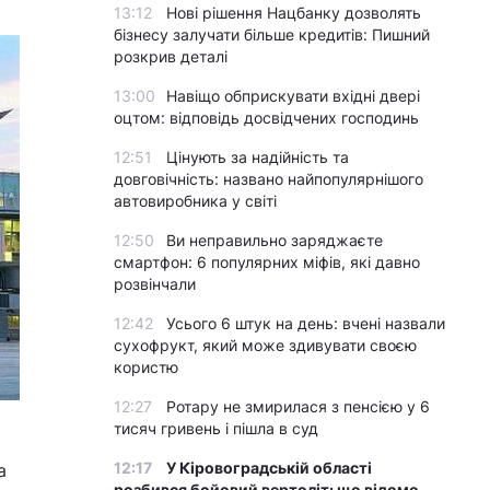
13:12
Нові рішення Нацбанку дозволять
бізнесу залучати більше кредитів: Пишний
розкрив деталі
13:00
Навіщо обприскувати вхідні двері
оцтом: відповідь досвідчених господинь
12:51
Цінують за надійність та
довговічність: названо найпопулярнішого
автовиробника у світі
12:50
Ви неправильно заряджаєте
смартфон: 6 популярних міфів, які давно
розвінчали
12:42
Усього 6 штук на день: вчені назвали
сухофрукт, який може здивувати своєю
користю
12:27
Ротару не змирилася з пенсією у 6
тисяч гривень і пішла в суд
12:17
У Кіровоградській області
а
розбився бойовий вертоліт: що відомо