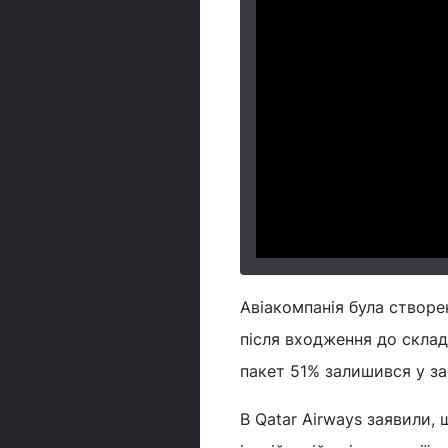
Авіакомпанія була створен
після входження до склад
пакет 51% залишився у за
В Qatar Airways заявили,