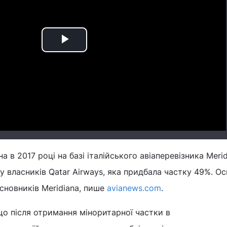
Play
Video
а в 2017 році на базі італійського авіаперевізника Meri
у власників Qatar Airways, яка придбала частку 49%. О
сновників Meridiana, пише
avianews.com
.
 що після отримання міноритарної частки в