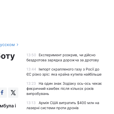
русском
боту
13:50
Експеримент розкрив, чи дійсно
бездротова зарядка дорожча за дротову
13:44
Імпорт скрапленого газу з Росії до
ЄС різко зріс: яка країна купила найбільше
13:23
На один знак Зодіаку ось-ось чекає
феєричний камбек після кількох років
випробувань
13:13
Армія США витратить $400 млн на
мбула і
лазерні системи проти дронів