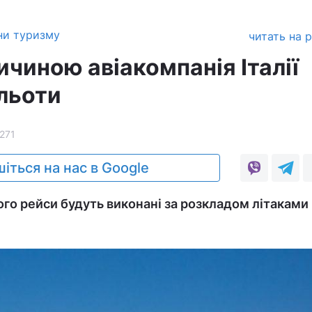
ни туризму
читать на 
ичиною авіакомпанія Італії
льоти
271
іться на нас в Google
того рейси будуть виконані за розкладом літаками