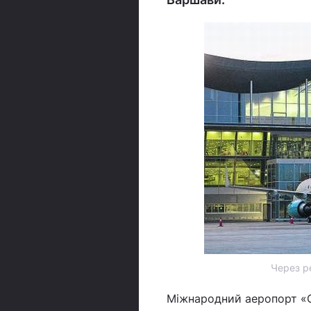
Через ре
Міжнародний аеропорт «О