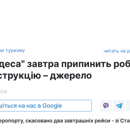
ни туризму
читать на 
деса" завтра припинить ро
струкцію – джерело
326
іться на нас в Google
ропорту, скасовано два завтрашніх рейси - зі Ста