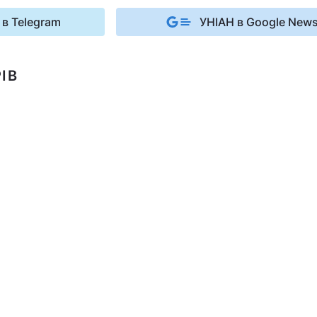
 в Telegram
УНІАН в Google New
ІВ