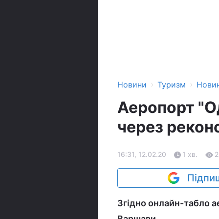
›
›
Новини
Туризм
Нови
Аеропорт "О
через рекон
16:31, 12.02.20
1 хв.
2
Підпиш
Згідно онлайн-табло ае
Варшави.