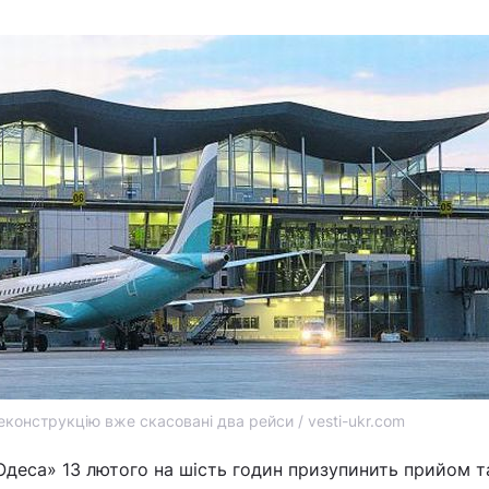
конструкцію вже скасовані два рейси / vesti-ukr.com
деса» 13 лютого на шість годин призупинить прийом т