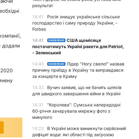
ючаючи
результат
еобхідні
14:41
Росія знищує українське сільське
господарство і саму природу України, -
Forbes
компанії,
14:41
США щомісяця
ОНОВЛЕНО
— додали
постачатимуть Україні ракети для Patriot,
- Зеленський
14:40
Лідер "Ногу свело!" назвав
ОНОВЛЕНО
в 2020
причину приїзду в Україну та виправдався
за концерти в Криму
инену
14:32
Вучич заявив, що не бачить шляхів
для швидкого завершення війни в Україні
14:31
"Королева": Сумська напередодні
60-річчя зачарувала мережу фото з
минулого
14:23
В Україні може виникнути серйозний
дефіцит води: які області під загрозою