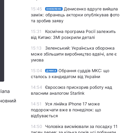
15:45
Денисенко вдруге вийшла
ОНОВЛЕНО
заміж: обранець акторки опублікував фото
та зробив заяву
15:31
Космічна програма Росії залежить
від Китаю: ЗМІ розкрили деталі
15:13
Зеленський: Українська оборонка
може збільшити виробництво вдвічі, але є
умова
15:04
Обрання суддів МКС: що
ДУМКА
сталось з кандидатом від України
14:54
Євросоюз прискорив роботу над
diana
власним аналогом Starlink
сновний
14:51
Уся лінійка iPhone 17 може
подорожчати вже в понеділок: що
відбувається
14:50
Чоловіка висміювали за посадку 11
тисяч дерев: за кілька років усі побачили