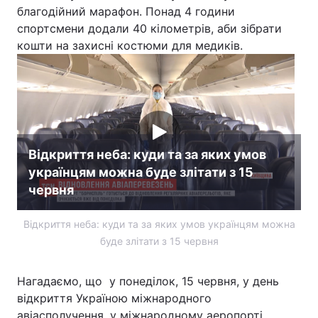
благодійний марафон. Понад 4 години
спортсмени додали 40 кілометрів, аби зібрати
кошти на захисні костюми для медиків.
Відкриття неба: куди та за яких умов
українцям можна буде злітати з 15
червня
Відкриття неба: куди та за яких умов українцям можна
буде злітати з 15 червня
Нагадаємо, що у понеділок, 15 червня, у день
відкриття Україною міжнародного
авіасполучення, у міжнародному аеропорті