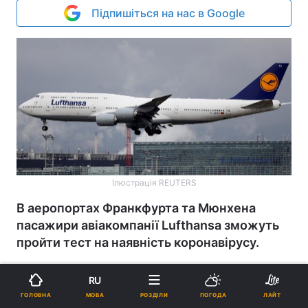
Підпишіться на нас в Google
Ілюстрація REUTERS
В аеропортах Франкфурта та Мюнхена
пасажири авіакомпанії Lufthansa зможуть
пройти тест на наявність коронавірусу.
Реклама
RU
МОВА
ГОЛОВНА
РОЗДІЛИ
ПОГОДА
ЛАЙТ