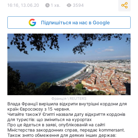
16:16, 13.06.20
1 хв.
3594
Підпишіться на нас в Google
Франція \ REUTERS
Влада Франції вирішила відкрити внутрішні кордони для
країн Євросоюзу з 15 червня.
Читайте також
У Єгипті назвали дату відкриття кордонів
для туристів: що зміниться на курортах
Про це йдеться в заяві, опублікованій на сайті
Міністерства закордонних справ, передає
kommersant
.
Також знято обмеження для деяких інших держав: