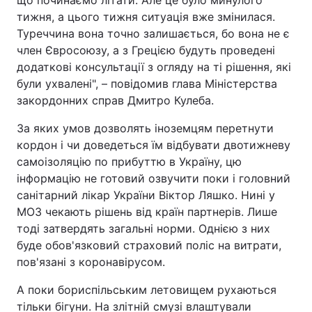
що починаємо літати. Але це було минулого
тижня, а цього тижня ситуація вже змінилася.
Туреччина вона точно залишається, бо вона не є
член Євросоюзу, а з Грецією будуть проведені
додаткові консультації з огляду на ті рішення, які
були ухвалені", – повідомив глава Міністерства
закордонних справ Дмитро Кулеба.
За яких умов дозволять іноземцям перетнути
кордон і чи доведеться їм відбувати двотижневу
самоізоляцію по прибуттю в Україну, цю
інформацію не готовий озвучити поки і головний
санітарний лікар України Віктор Ляшко. Нині у
МОЗ чекають рішень від країн партнерів. Лише
тоді затвердять загальні норми. Однією з них
буде обов'язковий страховий поліс на витрати,
пов'язані з коронавірусом.
А поки бориспільським летовищем рухаються
тільки бігуни. На злітній смузі влаштували