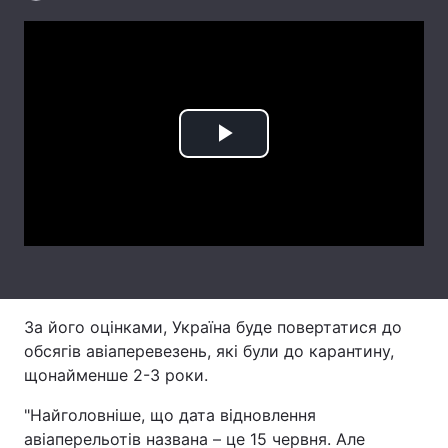
Лонгріди
Відео з Youtube
Статті
Інтерв'ю
Думки
Play
Архів
Вакансії
Video
Контакти
Послуги
За його оцінками, Україна буде повертатися до
обсягів авіаперевезень, які були до карантину,
щонайменше 2-3 роки.
"Найголовніше, що дата відновлення
авіаперельотів названа – це 15 червня. Але