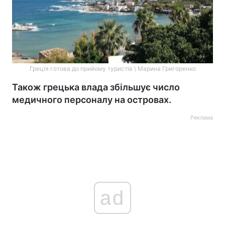
Греція готова до прийому туристів \ Марина Григоренко
Також грецька влада збільшує число
медичного персоналу на островах.
Реклама
ad