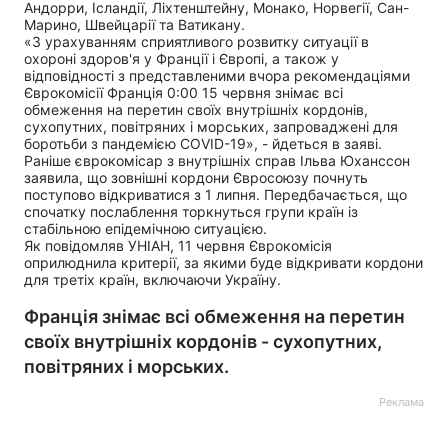
Андорри, Ісландії, Ліхтенштейну, Монако, Норвегії, Сан-
Марино, Швейцарії та Ватикану.
«З урахуванням сприятливого розвитку ситуації в
охороні здоров'я у Франції і Європі, а також у
відповідності з представленими вчора рекомендаціями
Єврокомісії Франція 0:00 15 червня
знімає всі
обмеження
на перетин своїх внутрішніх кордонів,
сухопутних, повітряних і морських, запроваджені для
боротьби з пандемією COVID-19», - йдеться в заяві.
Раніше єврокомісар з внутрішніх справ Ільва Юханссон
заявила, що зовнішні кордони Євросоюзу почнуть
поступово відкриватися з 1 липня. Передбачається, що
спочатку послаблення торкнуться групи країн із
стабільною епідемічною ситуацією.
Як повідомляв УНІАН, 11 червня
Єврокомісія
оприлюднила критерії,
за якими буде відкривати кордони
для третіх країн, включаючи Україну.
Франція знімає всі обмеження на перетин
своїх внутрішніх кордонів - сухопутних,
повітряних і морських.
Реклама