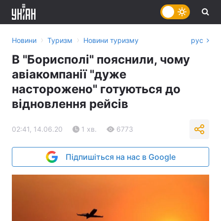
›
›
Новини
Туризм
Новини туризму
рус
В "Борисполі" пояснили, чому
авіакомпанії "дуже
насторожено" готуються до
відновлення рейсів
02:41, 14.06.20
1 хв.
6773
Підпишіться на нас в Google