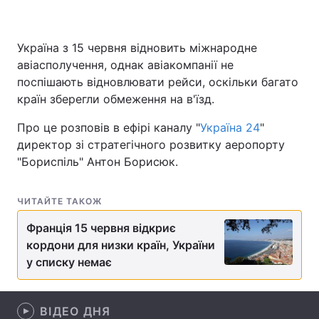
Україна з 15 червня відновить міжнародне
Головна
Війна
авіасполучення, однак авіакомпанії не
поспішають відновлювати рейси, оскільки багато
Україна
Політика
країн зберегли обмеження на в'їзд.
Економіка
Світ
Про це розповів в ефірі каналу "
Україна 24
"
директор зі стратегічного розвитку аеропорту
Спорт
Наука
"Бориспіль" Антон Борисюк.
Техно і зв'язок
Лайт
ЧИТАЙТЕ ТАКОЖ
Зброя
Інциденти
Франція 15 червня відкриє
кордони для низки країн, України
Здоров'я
Туризм
у списку немає
Цікавинки
Погода
ВІДЕО ДНЯ
Екологія
Регіони