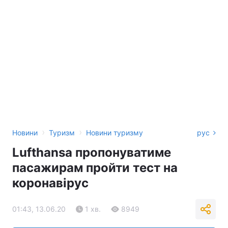
›
›
Новини
Туризм
Новини туризму
рус
Lufthansa пропонуватиме
пасажирам пройти тест на
коронавірус
01:43, 13.06.20
1 хв.
8949