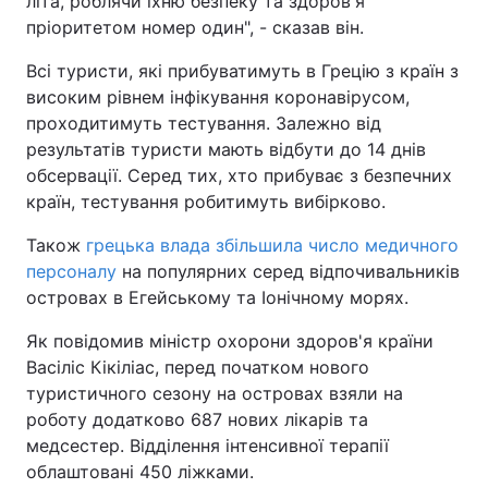
літа, роблячи їхню безпеку та здоров'я
пріоритетом номер один", - сказав він.
Всі туристи, які прибуватимуть в Грецію з країн з
високим рівнем інфікування коронавірусом,
проходитимуть тестування. Залежно від
результатів туристи мають відбути до 14 днів
обсервації. Серед тих, хто прибуває з безпечних
країн, тестування робитимуть вибірково.
Також
грецька влада збільшила число медичного
персоналу
на популярних серед відпочивальників
островах в Егейському та Іонічному морях.
Як повідомив міністр охорони здоров'я країни
Васіліс Кікіліас, перед початком нового
туристичного сезону на островах взяли на
роботу додатково 687 нових лікарів та
медсестер. Відділення інтенсивної терапії
облаштовані 450 ліжками.