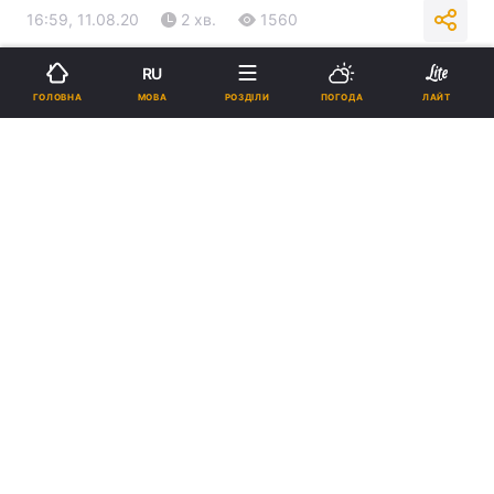
16:59, 11.08.20
2 хв.
1560
RU
Підпишіться на нас в Google
МОВА
ГОЛОВНА
РОЗДІЛИ
ПОГОДА
ЛАЙТ
Круїзи на 2021 рік уже почали скасовувати / фото REUTERS
З початку пандемії круїзні лайнери стали
одними з головних осередків поширення
коронавіруса.
Реклама