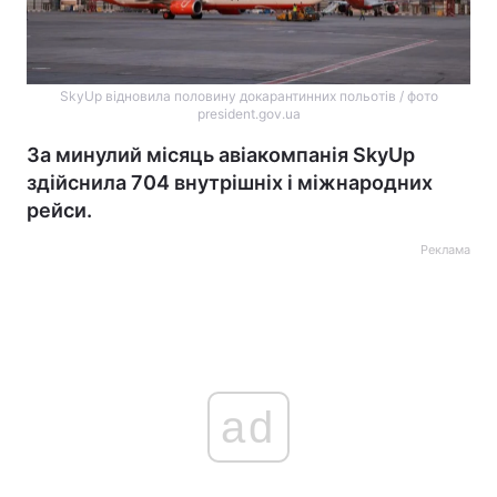
SkyUp відновила половину докарантинних польотів / фото
president.gov.ua
За минулий місяць авіакомпанія SkyUp
здійснила 704 внутрішніх і міжнародних
рейси.
Реклама
ad