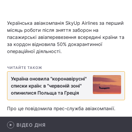
Українська авіакомпанія SkyUp Airlines за перший
Головна
Війна
місяць роботи після зняття заборон на
пасажирські авіаперевезення всередині країни та
Україна
Політика
за кордон відновила 50% докарантинної
операційної діяльності.
Економіка
Світ
Спорт
Наука
ЧИТАЙТЕ ТАКОЖ
Техно і зв'язок
Лайт
Україна оновила "коронавірусні"
списки країн: в "червоній зоні"
Зброя
Інциденти
опинилися Польща та Греція
Здоров'я
Туризм
Про це повідомила прес-служба авіакомпанії.
Цікавинки
Погода
ВІДЕО ДНЯ
Екологія
Регіони