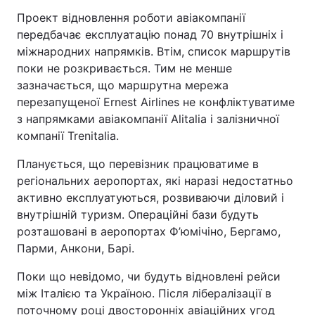
Проект відновлення роботи авіакомпанії
передбачає експлуатацію понад 70 внутрішніх і
міжнародних напрямків. Втім, список маршрутів
поки не розкривається. Тим не менше
зазначається, що маршрутна мережа
перезапущеної Ernest Airlines не конфліктуватиме
з напрямками авіакомпанії Alitalia і залізничної
компанії Trenitalia.
Планується, що перевізник працюватиме в
регіональних аеропортах, які наразі недостатньо
активно експлуатуються, розвиваючи діловий і
внутрішній туризм. Операційні бази будуть
розташовані в аеропортах Ф’юмічіно, Бергамо,
Парми, Анкони, Барі.
Поки що невідомо, чи будуть відновлені рейси
між Італією та Україною. Після лібералізації в
поточному році двосторонніх авіаційних угод