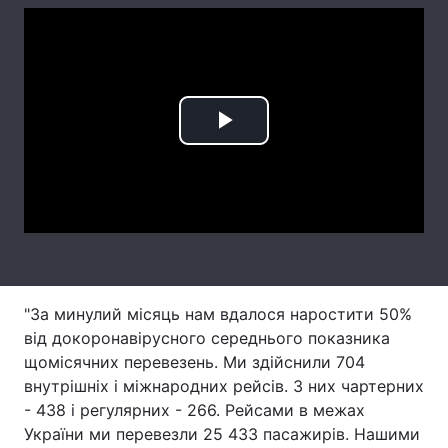
Лонгріди
Відео з Youtube
Статті
Play
Інтерв'ю
Думки
Video
Архів
Вакансії
Контакти
Послуги
"За минулий місяць нам вдалося наростити 50%
від докоронавірусного середнього показника
щомісячних перевезень. Ми здійснили 704
внутрішніх і міжнародних рейсів. З них чартерних
- 438 і регулярних - 266. Рейсами в межах
України ми перевезли 25 433 пасажирів. Нашими