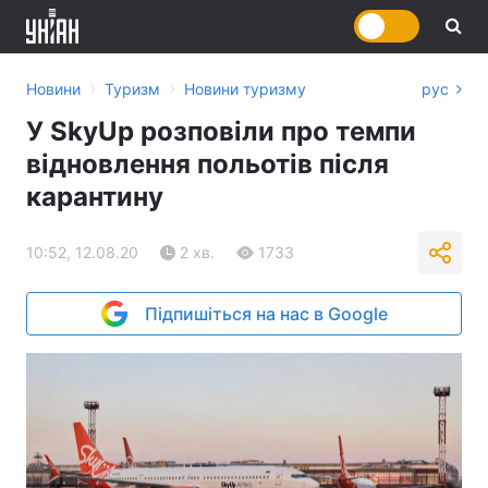
›
›
Новини
Туризм
Новини туризму
рус
У SkyUp розповіли про темпи
відновлення польотів після
карантину
10:52, 12.08.20
2 хв.
1733
Підпишіться на нас в Google