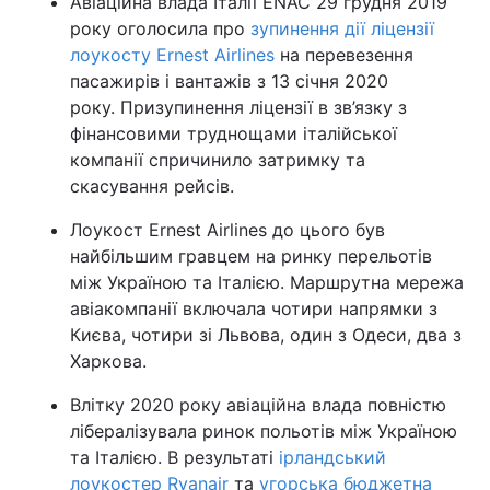
Авіаційна влада Італії ENAC 29 грудня 2019
року оголосила про
зупинення дії ліцензії
лоукосту Ernest Airlines
на перевезення
пасажирів і вантажів з 13 січня 2020
року. Призупинення ліцензії в зв’язку з
фінансовими труднощами італійської
компанії спричинило затримку та
скасування рейсів.
Лоукост Ernest Airlines до цього був
найбільшим гравцем на ринку перельотів
між Україною та Італією. Маршрутна мережа
авіакомпанії включала чотири напрямки з
Києва, чотири зі Львова, один з Одеси, два з
Харкова.
Влітку 2020 року авіаційна влада повністю
лібералізувала ринок польотів між Україною
та Італією. В результаті
ірландський
лоукостер Ryanair
та
угорська бюджетна