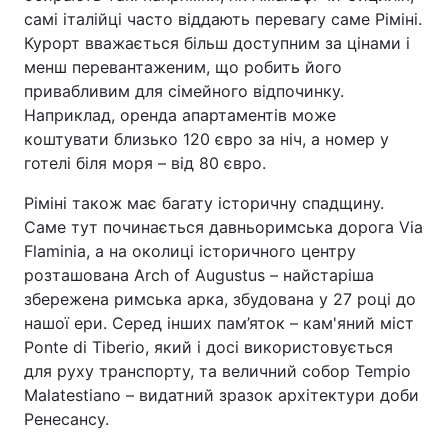
самі італійці часто віддають перевагу саме Ріміні.
Курорт вважається більш доступним за цінами і
менш перевантаженим, що робить його
привабливим для сімейного відпочинку.
Наприклад, оренда апартаментів може
коштувати близько 120 євро за ніч, а номер у
готелі біля моря – від 80 євро.
Ріміні також має багату історичну спадщину.
Саме тут починається давньоримська дорога Via
Flaminia, а на околиці історичного центру
розташована Arch of Augustus – найстаріша
збережена римська арка, збудована у 27 році до
нашої ери. Серед інших пам’яток – кам'яний міст
Ponte di Tiberio, який і досі використовується
для руху транспорту, та величний собор Tempio
Malatestiano – видатний зразок архітектури доби
Ренесансу.