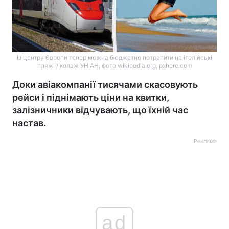
Із центру Європи тепер можна бюджетно потрапити на італійські
пляжі / колаж УНІАН, фото wikipedia.org, pxhere.com
Доки авіакомпанії тисячами скасовують
рейси і піднімають ціни на квитки,
залізничники відчувають, що їхній час
настав.
Реклама
ad