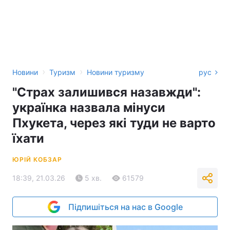
›
›
Новини
Туризм
Новини туризму
рус
"Страх залишився назавжди":
українка назвала мінуси
Пхукета, через які туди не варто
їхати
ЮРІЙ КОБЗАР
18:39, 21.03.26
5 хв.
61579
Підпишіться на нас в Google