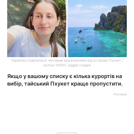
Українка поділилася чесними враженнями від острова Пхукет /
колаж УНІАН, кадри з відео
Якщо у вашому списку є кілька курортів на
вибір, тайський Пхукет краще пропустити.
Реклама