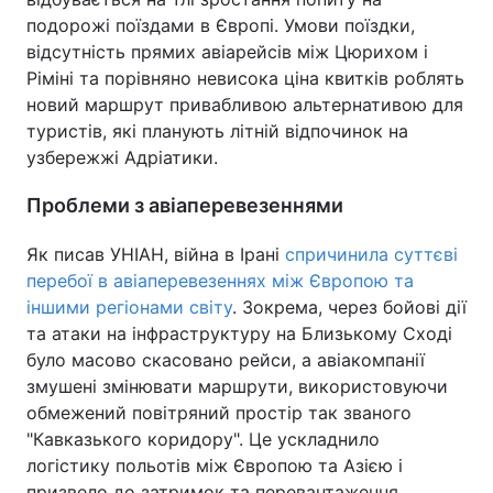
подорожі поїздами в Європі. Умови поїздки,
відсутність прямих авіарейсів між Цюрихом і
Ріміні та порівняно невисока ціна квитків роблять
новий маршрут привабливою альтернативою для
туристів, які планують літній відпочинок на
узбережжі Адріатики.
Проблеми з авіаперевезеннями
Як писав УНІАН, війна в Ірані
спричинила суттєві
перебої в авіаперевезеннях між Європою та
іншими регіонами світу
. Зокрема, через бойові дії
та атаки на інфраструктуру на Близькому Сході
було масово скасовано рейси, а авіакомпанії
змушені змінювати маршрути, використовуючи
обмежений повітряний простір так званого
"Кавказького коридору". Це ускладнило
логістику польотів між Європою та Азією і
призвело до затримок та перевантаження