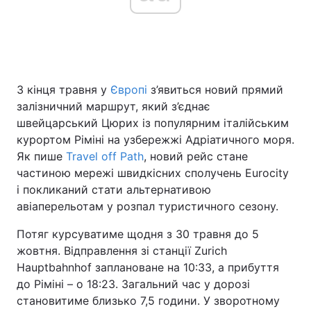
Головна
Війна
З кінця травня у
Європі
з’явиться новий прямий
Україна
Політика
залізничний маршрут, який з’єднає
Економіка
Світ
швейцарський Цюрих із популярним італійським
курортом Ріміні на узбережжі Адріатичного моря.
Спорт
Наука
Як пише
Travel off Path
, новий рейс стане
частиною мережі швидкісних сполучень Eurocity
Техно і зв'язок
Лайт
і покликаний стати альтернативою
авіаперельотам у розпал туристичного сезону.
Зброя
Інциденти
Потяг курсуватиме щодня з 30 травня до 5
Здоров'я
Туризм
жовтня. Відправлення зі станції Zurich
Hauptbahnhof заплановане на 10:33, а прибуття
Цікавинки
Погода
до Ріміні – о 18:23. Загальний час у дорозі
становитиме близько 7,5 години. У зворотному
Екологія
Регіони