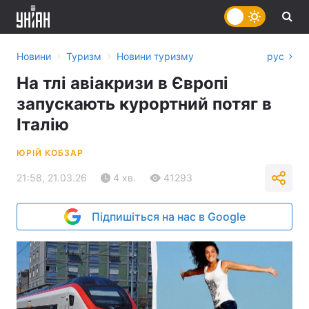
›
›
Новини
Туризм
Новини туризму
рус
На тлі авіакризи в Європі
запускають курортний потяг в
Італію
ЮРІЙ КОБЗАР
21:58, 21.03.26
4 хв.
41293
Підпишіться на нас в Google