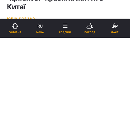
Китаї
ЮРІЙ КОБЗАР
RU
05:15, 21.03.26
5 хв.
26650
МОВА
ГОЛОВНА
РОЗДІЛИ
ПОГОДА
ЛАЙТ
Підпишіться на нас в Google
Українка оселилася в Китаї і проводиить багато часу з родиною
чоловіка / колаж УНІАН, фото pxhere.com, кадр з відео