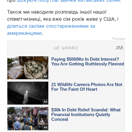
про
шокуючі побутові звички китайських селян
.
Також ми наводили розповідь іншої нашої
співвітчизниці, яка вже сім років живе у США, і
ділиться своїми спостереженнями за
американцями
.
Реклама