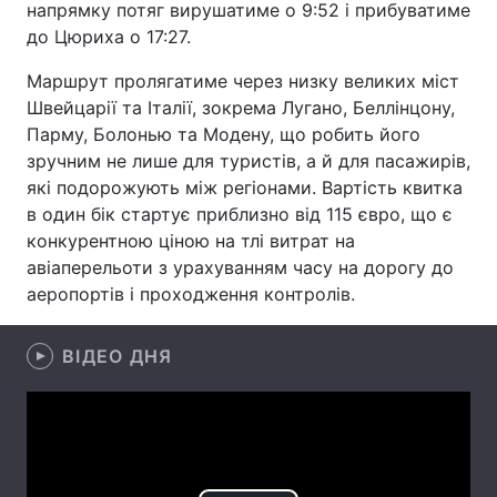
напрямку потяг вирушатиме о 9:52 і прибуватиме
до Цюриха о 17:27.
Лонгріди
Маршрут пролягатиме через низку великих міст
Відео з Youtube
Статті
Швейцарії та Італії, зокрема Лугано, Беллінцону,
Парму, Болонью та Модену, що робить його
Інтерв'ю
Думки
зручним не лише для туристів, а й для пасажирів,
які подорожують між регіонами. Вартість квитка
Архів
Вакансії
в один бік стартує приблизно від 115 євро, що є
конкурентною ціною на тлі витрат на
Контакти
авіаперельоти з урахуванням часу на дорогу до
аеропортів і проходження контролів.
Послуги
ВІДЕО ДНЯ