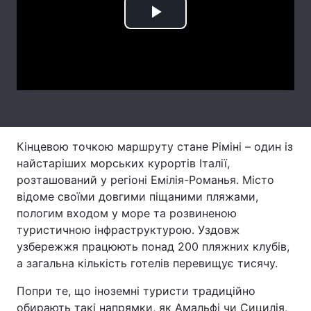
Play
Тема оформлення
Video
Кінцевою точкою маршруту стане Ріміні – один із
найстаріших морських курортів Італії,
розташований у регіоні Емілія-Романья. Місто
відоме своїми довгими піщаними пляжами,
пологим входом у море та розвиненою
туристичною інфраструктурою. Уздовж
узбережжя працюють понад 200 пляжних клубів,
а загальна кількість готелів перевищує тисячу.
Попри те, що іноземні туристи традиційно
обирають такі напрямки, як Амальфі чи Сицилія,