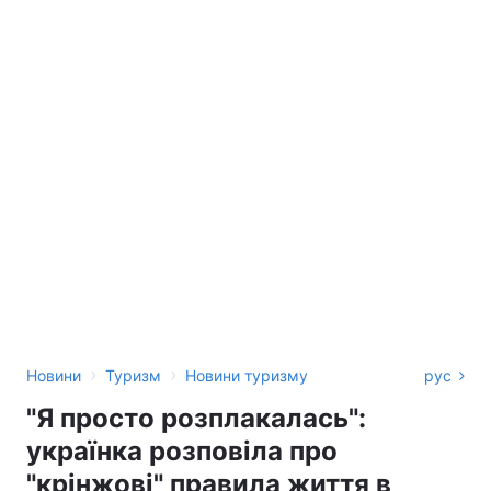
›
›
Новини
Туризм
Новини туризму
рус
"Я просто розплакалась":
українка розповіла про
"крінжові" правила життя в