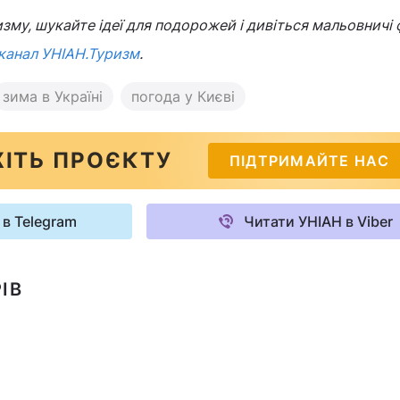
зму, шукайте ідеї для подорожей і дивіться мальовничі 
канал УНІАН.Туризм
.
зима в Україні
погода у Києві
ІТЬ ПРОЄКТУ
ПІДТРИМАЙТЕ НАС
 в Telegram
Читати УНІАН в Viber
ІВ