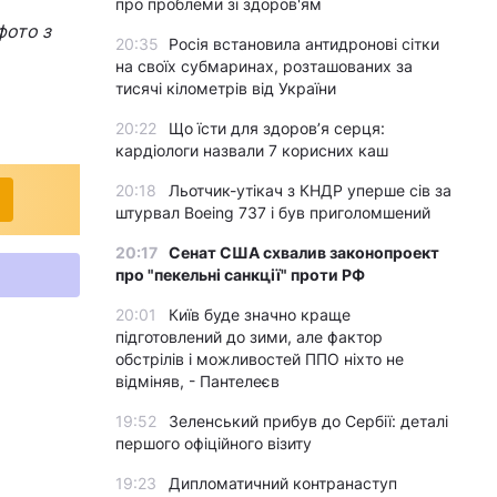
про проблеми зі здоров'ям
фото з
20:35
Росія встановила антидронові сітки
на своїх субмаринах, розташованих за
тисячі кілометрів від України
20:22
Що їсти для здоров’я серця:
кардіологи назвали 7 корисних каш
20:18
Льотчик-утікач з КНДР уперше сів за
штурвал Boeing 737 і був приголомшений
20:17
Сенат США схвалив законопроект
про "пекельні санкції" проти РФ
20:01
Київ буде значно краще
підготовлений до зими, але фактор
обстрілів і можливостей ППО ніхто не
відміняв, - Пантелеєв
19:52
Зеленський прибув до Сербії: деталі
першого офіційного візиту
19:23
Дипломатичний контранаступ