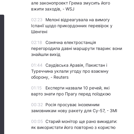
але законопроект Грема змусить його
вжити заходів, - WSJ
02:23
Мелоні відреагувала на вимогу
Іспанії щодо прикордонних перевірок у
Шенгені
02:18
Сонячна електростанція
перегородила давні маршрути тварин: вони
знайшли вихід
01:44
Саудівська Аравія, Пакистан і
Туреччина уклали угоду про взаємну
оборону, - Reuters
01:15
Експерти назвали 10 речей, які
варто знати про Прагу перед поїздкою
00:32
Росія просуває іноземним
замовникам нову ракету для Су-57, - ЗМІ
00:05
Старий монітор ще рано викидати:
як використати його повторно з користю