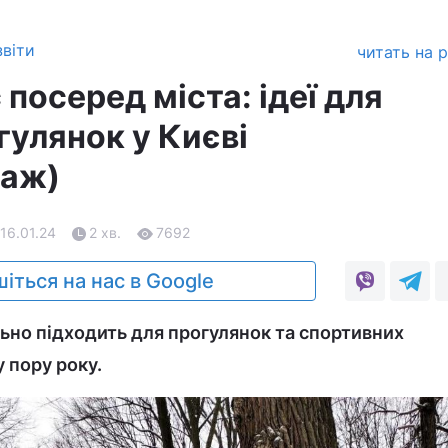
віти
читать на 
 посеред міста: ідеї для
гулянок у Києві
таж)
 16.01.24
2 хв.
7692
іться на нас в Google
льно підходить для прогулянок та спортивних
 пору року.