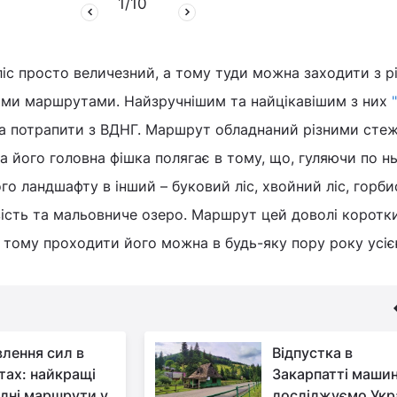
1
/
10
ліс просто величезний, а тому туди можна заходити з р
ними маршрутами. Найзручнішим та найцікавішим з них
на потрапити з ВДНГ. Маршрут обладнаний різними сте
а його головна фішка полягає в тому, що, гуляючи по н
го ландшафту в інший – буковий ліс, хвойний ліс, горби
вість та мальовниче озеро. Маршрут цей доволі коротки
 тому проходити його можна в будь-яку пору року усі
влення сил в
Відпустка в
тах: найкращі
Закарпатті маши
ідні маршрути у
досліджуємо Укр