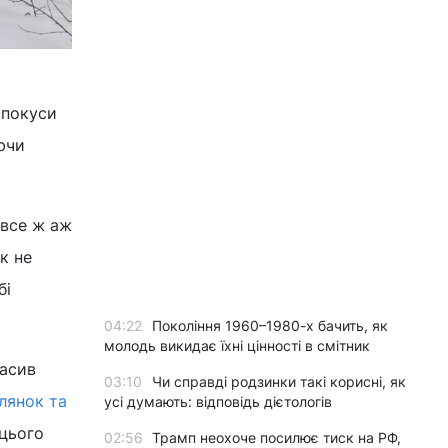
спокуси
ючи
 все ж аж
к не
бі
04:22
Покоління 1960–1980-х бачить, як
молодь викидає їхні цінності в смітник
масив
03:10
Чи справді родзинки такі корисні, як
лянок та
усі думають: відповідь дієтологів
 цього
02:56
Трамп неохоче посилює тиск на РФ,