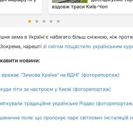
вздовж траси Київ-Чоп
ішня зима в Україні є набагато більш сніжною, ніж прот
. Зокрема, нарешті
зі снігом пощастило українським ку
кавити новини:
 вражає "Зимова Країна" на ВДНГ (фоторепортаж)
куди піти за настроєм у Києві (фоторепортаж)
вяткували традиційне українське Різдво (фоторепортаж
пшеничне поле: що пропонує парк світлових інсталяцій 