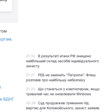
у гори – Тустань, Східниця, Орів
п
ягом
рортам
.
21:32
В результаті атаки РФ знищено
найбільший склад засобів індивідуального
захисту
21:21
РЕБ не замінить "Петріоти": Флеш
розповів про найбільшу небезпеку
)
21:20
Що станеться з комп’ютером, якщо
тривалий час не оновлювати Windows
на ВДНГ
20:39
Суд продовжив тримання під
вартою для Коломойського, захист заявив