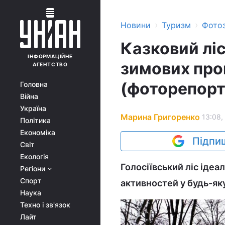
›
›
Новини
Туризм
Фотоз
Казковий ліс
ІНФОРМАЦІЙНЕ
зимових про
АГЕНТСТВО
(фоторепор
Головна
Війна
Україна
Марина Григоренко
13:08,
Політика
Економіка
Підпиш
Світ
Екологія
Голосіївський ліс ідеа
Регіони
Спорт
активностей у будь-яку
Наука
Техно і зв'язок
Лайт