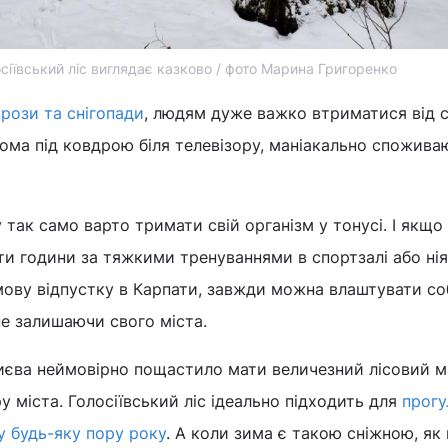
сіївський ліс виглядає казково / фото Марина Григоренко
рози та снігопади
, людям дуже важко втриматися від 
ома під ковдрою біля телевізору, маніакально спожива
 так само варто тримати свій організм у тонусі. І якщо
ти години за тяжкими тренуваннями в спортзалі або нія
ову відпустку в Карпати, завжди можна влаштувати со
не залишаючи свого міста.
єва неймовірно пощастило мати величезний лісовий 
у міста. Голосіївський ліс ідеально підходить для
прогу
у будь-яку пору року
. А коли зима є такою сніжною, як