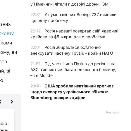
у Німеччині літали підозрілі дрони, -ЗМІ
22:31
У сумнозвісних Boeing-737 виявили
ще одну проблему
ізних
22:12
Росія нарешті повертає свій ядерний
"жовта
крейсер за $5 млрд, але є проблема
жками,
22:01
Росія збирається остаточно
ьому, ви
анексувати частину Грузії, - країни НАТО
ста
21:51
Під час візитів Путіна до регіонів на
АЗС з’являється багато дешевого бензину,
й, зі
– Le Monde
єю
21:41
США зробили невтішний прогноз
щодо експорту українського збіжжя:
Bloomberg розкрив цифри
Реклама
Львівщина для
ною:
активних туристів:
аїну
ідеї для піших походів