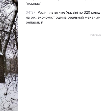
"компас"
04:37
Росія платитиме Україні по $20 млрд
на рік: економіст оцінив реальний механізм
репарацій
Реклама