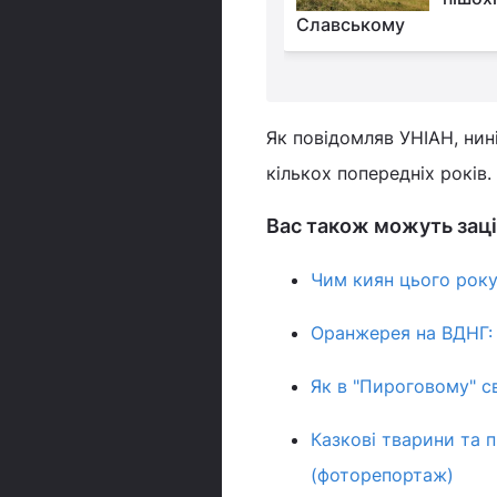
чів неспішних прогулянок
Славському
Як повідомляв УНІАН, нин
кількох попередніх років
Вас також можуть заці
Чим киян цього року
Оранжерея на ВДНГ: 
Як в "Пироговому" с
Казкові тварини та 
(фоторепортаж)