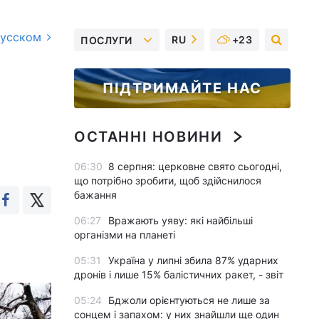
русском
RU
+23
ПОСЛУГИ
ПІДТРИМАЙТЕ НАС
ОСТАННІ НОВИНИ
06:30
8 серпня: церковне свято сьогодні,
що потрібно зробити, щоб здійснилося
бажання
06:27
Вражають уяву: які найбільші
організми на планеті
05:31
Україна у липні збила 87% ударних
дронів і лише 15% балістичних ракет, - звіт
05:24
Бджоли орієнтуються не лише за
сонцем і запахом: у них знайшли ще один