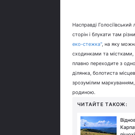
Насправді Голосіївський 
сторін і блукати там різ
еко-стежка"
, на яку мож
сходинками та містками, 
плавно переходите з одно
ділянка, болотиста місце
зрозумілим маркуванням,
родиною.
ЧИТАЙТЕ ТАКОЖ:
Полонина Боржава:
Відно
ідеальний хайкінг для
Карпа
початківців і
пішох