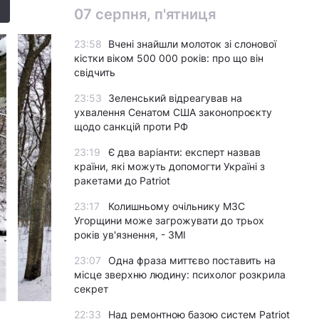
07 серпня, п'ятниця
23:58
Вчені знайшли молоток зі слонової
кістки віком 500 000 років: про що він
свідчить
23:53
Зеленський відреагував на
ухвалення Сенатом США законопроєкту
щодо санкцій проти РФ
23:19
Є два варіанти: експерт назвав
країни, які можуть допомогти Україні з
ракетами до Patriot
23:17
Колишньому очільнику МЗС
Угорщини може загрожувати до трьох
років ув'язнення, - ЗМІ
23:07
Одна фраза миттєво поставить на
місце зверхню людину: психолог розкрила
секрет
© фото Марина Григоренко
22:33
Над ремонтною базою систем Patriot