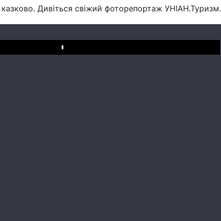
о казково. Дивіться свіжий фоторепортаж УНІАН.Туризм.
Play