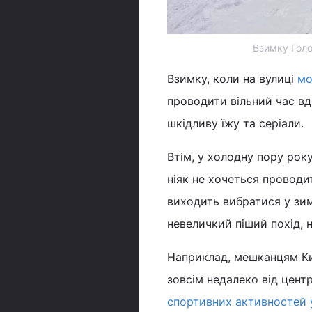
Взимку Голо
Взимку, коли на вулиці
мо
проводити вільний час вд
шкідливу їжу та серіали.
Втім, у холодну пору року
ніяк не хочеться проводи
виходить вибратися у зим
невеличкий піший похід, 
Наприклад, мешканцям Ки
зовсім недалеко від центр
спортивних активностей 