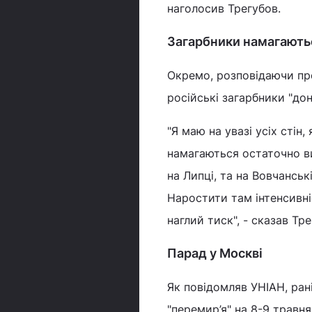
наголосив Трегубов.
Загарбники намагають
Окремо, розповідаючи про
російські загарбники "до
"Я маю на увазі усіх стін
намагаються остаточно ви
на Липці, та на Вовчанськ
Наростити там інтенсивні
наглий тиск", - сказав Тр
Парад у Москві
Як повідомляв УНІАН, ран
"перемир’я" на 8-9 травн