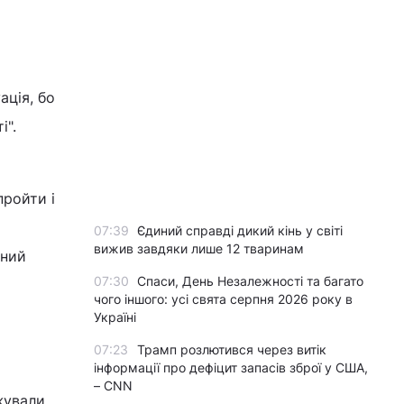
ація, бо
і".
пройти і
07:39
Єдиний справді дикий кінь у світі
вижив завдяки лише 12 тваринам
йний
07:30
Спаси, День Незалежності та багато
чого іншого: усі свята серпня 2026 року в
Україні
07:23
Трамп розлютився через витік
інформації про дефіцит запасів зброї у США,
– CNN
жували