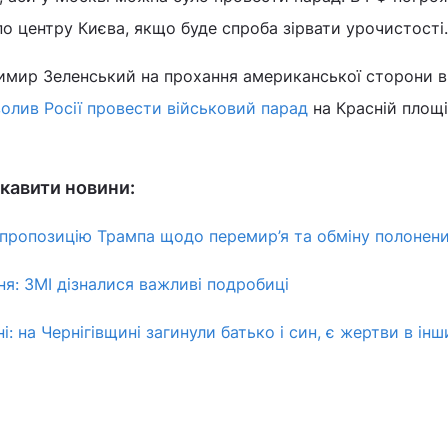
по центру Києва, якщо буде спроба зірвати урочистості
имир Зеленський на прохання американської сторони 
олив Росії провести військовий парад
на Красній площі
кавити новини:
 пропозицію Трампа щодо перемир’я та обміну полонен
ня: ЗМІ дізналися важливі подробиці
і: на Чернігівщині загинули батько і син, є жертви в інш