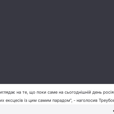
иглядає на те, що поки саме на сьогоднішній день росі
их ексцесів із цим самим парадом", - наголосив Треубо