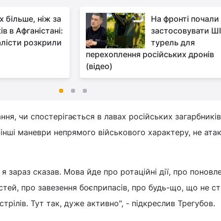
х більше, ніж за
На фронті почали
ів в Афганістані:
застосовувати ШІ
лісти розкрили
турель для
перехоплення російських дронів
(відео)
ання, чи спостерігається в лавах російських загарбників
 інші маневри непрямого військового характеру, не ата
о я зараз сказав. Мова йде про ротаційні дії, про поновл
ей, про завезення боєприпасів, про будь-що, що не с
трілів. Тут так, дуже активно", - підкреслив Трегубов.