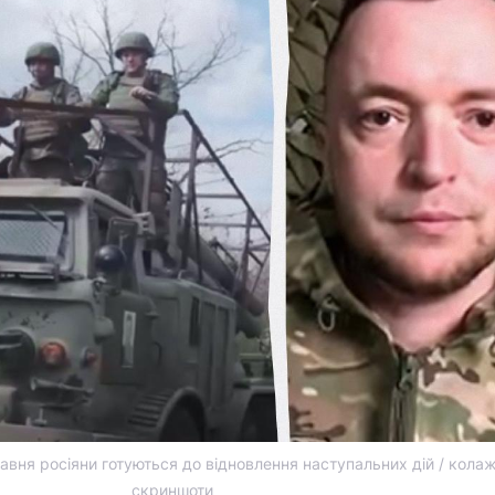
равня росіяни готуються до відновлення наступальних дій / кола
скриншоти