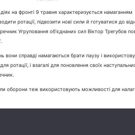
 діях на фронті 9 травня характеризується намаганням
одити ротації, підвозити нові сили й готуватися до від
 речник Угруповання обʼєднаних сил Віктор Трегубов п
"
.
нь вони справді намагаються брати паузу і використов
 для ротації, і взагалі для поновлення своїх наступальни
ечник.
Сили оборони теж використовують можливості для нала