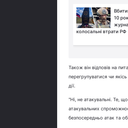
Українські дрони
Вбити
нищать логістику
10 рок
росіян за 100 км від
журна
ISW розкрили деталі
колосальні втрати РФ
Також він відповів на пит
перегрупуватися чи якісь
дії.
"Ні, не атакувальні. Те, щ
атакувальних спроможност
безпосередньо атак та обс