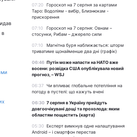
07:20
Гороскоп на 7 серпня за картами
.
Таро: Водоліям - вибір, Близнюкам -
прискорення
видав
07:10
Гороскоп на 7 серпня: Овнам –
 в
стосунки, Рибам – джерело сили
07:10
Магнітна буря наближається: шторм
триватиме щонайменше два дні (графік)
06:46
Путін може напасти на НАТО вже
восени: розвідка США опублікувала новий
ими
прогноз, – WSJ
06:37
Чи впливає глобальне потепління на
погоду в пустелі: що кажуть вчені
их
06:30
7 серпня в Україну прийдуть
довгоочікувані дощі та прохолода: яким
областям пощастить (карта)
05:30
Експерт вимкнув одне налаштування
Android – і смартфон перестав