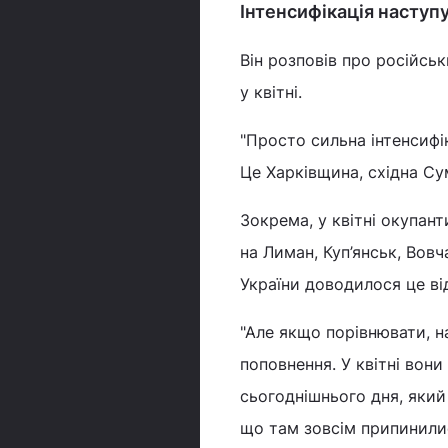
Інтенсифікація наступу
Він розповів про російсь
у квітні.
"Просто сильна інтенсифік
Це Харківщина, східна Су
Зокрема, у квітні окупан
на Лиман, Куп’янськ, Вов
України доводилося це ві
"Але якщо порівнювати, н
поповнення. У квітні вон
сьогоднішнього дня, який
що там зовсім припинилис