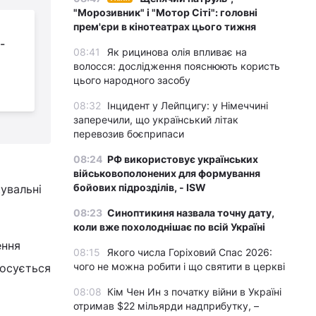
"Морозивник" і "Мотор Сіті": головні
Українські дрони
прем'єри в кінотеатрах цього тижня
-
нищать логістику
08:41
Як рицинова олія впливає на
росіян за 100 км від
волосся: дослідження пояснюють користь
фронту: в ISW розкрили деталі
к
цього народного засобу
08:32
Інцидент у Лейпцигу: у Німеччині
заперечили, що український літак
перевозив боєприпаси
08:24
РФ використовує українських
військовополонених для формування
бойових підрозділів, - ISW
кувальні
08:23
Синоптикиня назвала точну дату,
коли вже похолоднішає по всій Україні
ення
08:15
Якого числа Горіховий Спас 2026:
чого не можна робити і що святити в церкві
тосується
08:08
Кім Чен Ин з початку війни в Україні
отримав $22 мільярди надприбутку, –