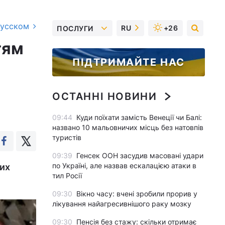
русском
RU
+26
ПОСЛУГИ
тям
ПІДТРИМАЙТЕ НАС
ОСТАННІ НОВИНИ
09:44
Куди поїхати замість Венеції чи Балі:
названо 10 мальовничих місць без натовпів
туристів
09:39
Генсек ООН засудив масовані удари
по Україні, але назвав ескалацією атаки в
них
тил Росії
09:30
Вікно часу: вчені зробили прорив у
лікування найагресивнішого раку мозку
09:30
Пенсія без стажу: скільки отримає