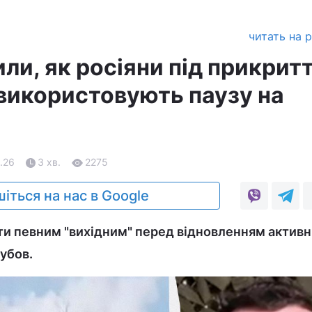
читать на 
ли, як росіяни під прикрит
 використовують паузу на
.26
3 хв.
2275
іться на нас в Google
ти певним "вихідним" перед відновленням актив
убов.