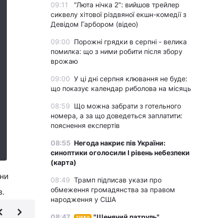
09:11
"Люта нічка 2": вийшов трейлер
сиквелу хітової різдвяної екшн-комедії з
Девідом Гарбором (відео)
09:00
Порожні грядки в серпні - велика
помилка: що з ними робити після збору
врожаю
09:00
У ці дні серпня клювання не буде:
що показує календар риболова на місяць
08:59
Що можна забрати з готельного
номера, а за що доведеться заплатити:
пояснення експертів
08:55
Негода накриє пів України:
синоптики оголосили І рівень небезпеки
(карта)
яни
08:49
Трамп підписав укази про
обмеження громадянства за правом
в.
народження у США
08:47
"Щенячий патруль",
УНІАН