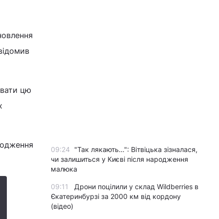
новлення
овідомив
увати цю
х
годження
09:24
"Так лякають…": Вітвіцька зізналася,
чи залишиться у Києві після народження
малюка
09:11
Дрони поцілили у склад Wildberries в
Єкатеринбурзі за 2000 км від кордону
(відео)