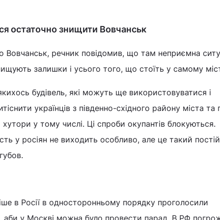
ся остаточно знищити Вовчанськ
 Вовчанськ, речник повідомив, що там неприємна ситу
нищують залишки і усього того, що стоїть у самому міст
, якихось будівель, які можуть ще використовуватися і
тіснити українців з південно-східного району міста та 
і хутори у тому числі. Ці спроби окупантів блокуються.
сть у росіян не виходить особливо, але це такий пості
егубов.
іше в Росії в односторонньому порядку проголосили
я, аби у Москві можна було провести парад. В РФ погро