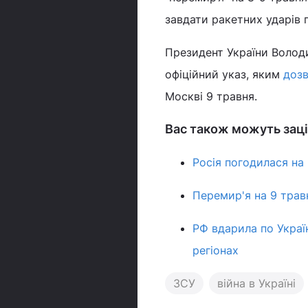
завдати ракетних ударів 
Президент України Волод
офіційний указ, яким
дозв
Москві 9 травня.
Вас також можуть заці
Росія погодилася на
Перемир'я на 9 трав
РФ вдарила по Україн
регіонах
ЗСУ
війна в Україні