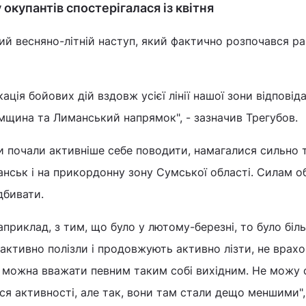
 окупантів спостерігалася із квітня
кий весняно-літній наступ, який фактично розпочався ра
ація бойових дій вздовж усієї лінії нашої зони відповіда
мщина та Лиманський напрямок", - зазначив Трегубов.
ти почали активніше себе поводити, намагалися сильно 
чанськ і на прикордонну зону Сумської області. Силам 
дбивати.
априклад, з тим, що було у лютому-березні, то було біл
и активно полізли і продовжують активно лізти, не врах
 можна вважати певним таким собі вихідним. Не можу 
я активності, але так, вони там стали дещо меншими",