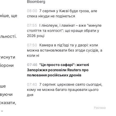
Bloomberg
08:00
7 серпня у Києві буде гроза, але
ніше, ще
спека нікуди не подінеться
07:55
І лінолеум, і ламінат – вже "минуле
століття та колгосп": що краще обрати у
2026 році
льності.
07:50
Камера в під'їзді та у дворі: коли
можна встановлювати без згоди сусідів, а
коли ні
тиснути
07:46
"Це просто сафарі": жителі
оборони
Запоріжжя розповіли Reuters про
полювання російських дронів
07:40
7 серпня: церковне свято сьогодні,
ьше
кому не можна багато працювати цього
овуючи
дня
сказати,
Реклама
 -