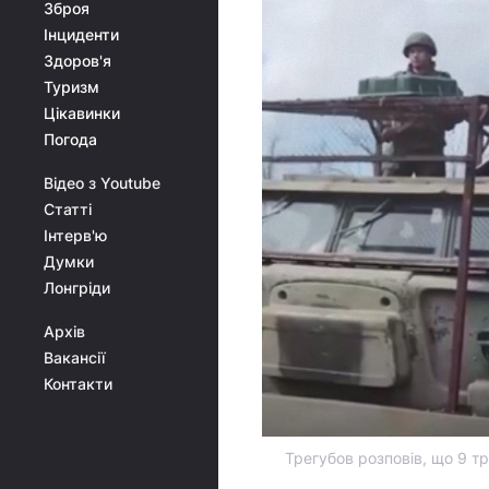
Зброя
Інциденти
Здоров'я
Туризм
Цікавинки
Погода
Відео з Youtube
Статті
Інтерв'ю
Думки
Лонгріди
Архів
Вакансії
Контакти
Трегубов розповів, що 9 т