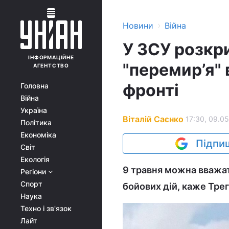
›
Новини
Війна
У ЗСУ розкри
ІНФОРМАЦІЙНЕ
"перемир’я"
АГЕНТСТВО
фронті
Головна
Війна
Україна
Віталій Саєнко
17:30, 09.05
Політика
Економіка
Підпиш
Світ
Екологія
9 травня можна вважа
Регіони
Спорт
бойових дій, каже Трег
Наука
Техно і зв'язок
Лайт