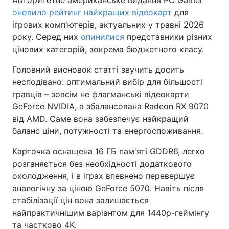
оновило рейтинг найкращих відеокарт
для
ігрових комп'ютерів, актуальних у травні 2026
року. Серед них
опинилися
представники різних
цінових категорій, зокрема бюджетного класу.
Головний висновок статті звучить досить
несподівано: оптимальний вибір для більшості
гравців – зовсім не флагманські відеокарти
GeForce NVIDIA, а збалансована Radeon RX 9070
від AMD. Саме вона забезпечує найкращий
баланс ціни, потужності та енергоспоживання.
Карточка оснащена 16 ГБ пам'яті GDDR6, легко
розганяється без необхідності додаткового
охолодження, і в іграх впевнено перевершує
аналогічну за ціною GeForce 5070. Навіть після
стабілізації цін вона залишається
найпрактичнішим варіантом для 1440p-геймінгу
та частково 4K.