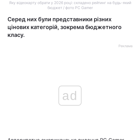
Яку відеокарту обрати у 2026 році: складено рейтинг на будь-який
бюджет / фото PC Gamer
Серед них були представники різних
цінових категорій, зокрема бюджетного
класу.
Реклама
ad
Авторитетне американське видання PC Gamer