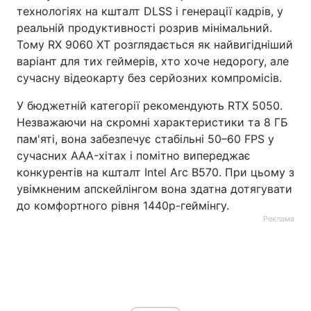
технологіях на кшталт DLSS і генерації кадрів, у
реальній продуктивності розрив мінімальний.
Тому RX 9060 XT розглядається як найвигідніший
варіант для тих геймерів, хто хоче недорогу, але
сучасну відеокарту без серйозних компромісів.
У бюджетній категорії рекомендують RTX 5050.
Незважаючи на скромні характеристики та 8 ГБ
пам'яті, вона забезпечує стабільні 50–60 FPS у
сучасних AAA-хітах і помітно випереджає
конкурентів на кшталт Intel Arc B570. При цьому з
увімкненим апскейлінгом вона здатна дотягувати
до комфортного рівня 1440p-геймінгу.
Реклама