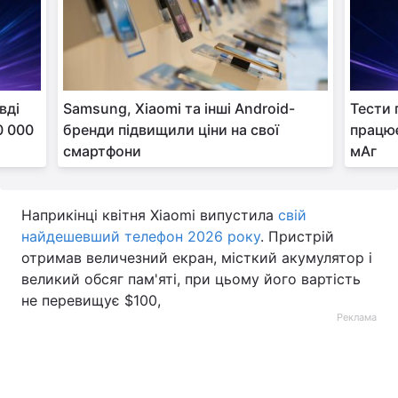
вді
Samsung, Xiaomi та інші Android-
Тести 
0 000
бренди підвищили ціни на свої
працює
смартфони
мАг
Наприкінці квітня Xiaomi випустила
свій
найдешевший телефон 2026 року
. Пристрій
отримав величезний екран, місткий акумулятор і
великий обсяг пам'яті, при цьому його вартість
не перевищує $100,
Реклама