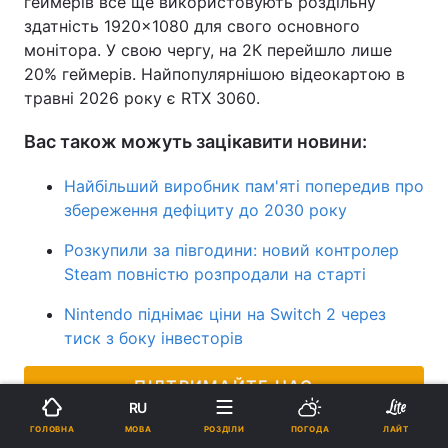
геймерів все ще використовують роздільну
здатність 1920×1080 для свого основного
монітора. У свою чергу, на 2К перейшло лише
20% геймерів. Найпопулярнішою відеокартою в
травні 2026 року є RTX 3060.
Вас також можуть зацікавити новини:
Найбільший виробник пам'яті попередив про
збереження дефіциту до 2030 року
Розкупили за півгодини: новий контролер
Steam повністю розпродали на старті
Nintendo піднімає ціни на Switch 2 через
тиск з боку інвесторів
ПІДТРИМАЙТЕ НАС
RU
МОВА
ГОЛОВНА
РОЗДІЛИ
ПОГОДА
ЛАЙТ