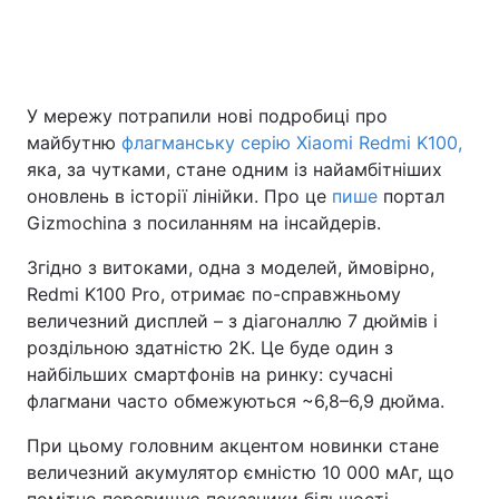
Головна
Війна
У мережу потрапили нові подробиці про
майбутню
флагманську серію Xiaomi Redmi K100,
Україна
Політика
яка, за чутками, стане одним із найамбітніших
Економіка
Світ
оновлень в історії лінійки. Про це
пише
портал
Gizmochina з посиланням на інсайдерів.
Спорт
Наука
Згідно з витоками, одна з моделей, ймовірно,
Техно і зв'язок
Лайт
Redmi K100 Pro, отримає по-справжньому
величезний дисплей – з діагоналлю 7 дюймів і
Зброя
Інциденти
роздільною здатністю 2К. Це буде один з
найбільших смартфонів на ринку: сучасні
Здоров'я
Туризм
флагмани часто обмежуються ~6,8–6,9 дюйма.
Цікавинки
Погода
При цьому головним акцентом новинки стане
величезний акумулятор ємністю 10 000 мАг, що
Екологія
Регіони