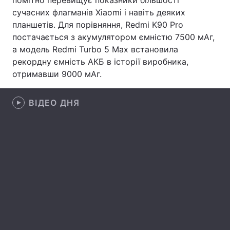
помітно перевищує показники більшості
сучасних флагманів Xiaomi і навіть деяких
Лонгріди
планшетів. Для порівняння, Redmi K90 Pro
постачається з акумулятором ємністю 7500 мАг,
Відео з Youtube
Статті
а модель Redmi Turbo 5 Max встановила
рекордну ємність АКБ в історії виробника,
Інтерв'ю
Думки
отримавши 9000 мАг.
Архів
Вакансії
ВІДЕО ДНЯ
Контакти
Послуги