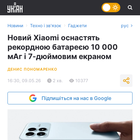
›
›
Новини
Техно і зв'язок
Гаджети
рус
Новий Xiaomi оснастять
рекордною батареєю 10 000
мАг і 7-дюймовим екраном
ДЕНИС ПОНОМАРЕНКО
16:30, 09.05.26
2 хв.
10377
Підпишіться на нас в Google