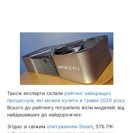
Також експерти склали
рейтинг найкращих
процесорів, які можна купити в травні 2026 року
.
Всього до рейтингу потрапило вісім моделей: від
найдешевших до найдорожчих.
Згідно зі свіжим
опитуванням Steam
, 51% ПК-