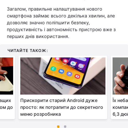
Загалом, правильне налаштування нового
смартфона займає всього декілька хвилин, але
дозволяє значно поліпшити безпеку,
продуктивність і автономність пристрою вже з
перших днів використання.
ЧИТАЙТЕ ТАКОЖ:
ращих
Прискорити старий Android дуже
Їх неб
ном до
просто: як потрапити до секретного
компак
меню розробника
6,3 д