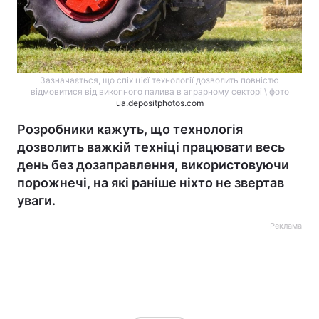
Зазначається, що спіх цієї технології дозволить повністю
відмовитися від викопного палива в аграрному секторі \ фото
ua.depositphotos.com
Розробники кажуть, що технологія
дозволить важкій техніці працювати весь
день без дозаправлення, використовуючи
порожнечі, на які раніше ніхто не звертав
уваги.
Реклама