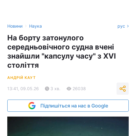
›
Новини
Наука
рус
На борту затонулого
середньовічного судна вчені
знайшли "капсулу часу" з XVI
століття
АНДРІЙ КАУТ
13:41, 09.05.26
3 хв.
26038
Підпишіться на нас в Google