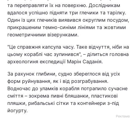
та переправляти їх на поверхню. Дослідникам
вдалося успішно підняти три глечики та тарілку.
Один із цих глечиків виявився округлим посудом,
прикрашеним темно-синіми лініями та жовтими
геометричними візерунками.
"Це справжня капсула часу. Таке відчуття, ніби на
цьому кораблі час зупинився", – ділиться головна
археологиня експедиції Марін Саданія.
За рахунок глибини, судно збереглося від усіх
форм руйнування, як і від розграбування.
Водночас до уламків корабля потрапило сучасне
сміття – зокрема пивні бляшанки, пластикові
пляшки, рибальські сітки та контейнери з-під
йогурту.
Реклама