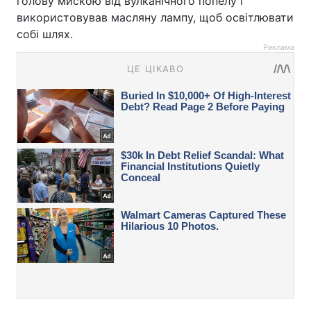
голову мискою від вулканічного попелу і
використовував масляну лампу, щоб освітлювати
собі шлях.
Реклама