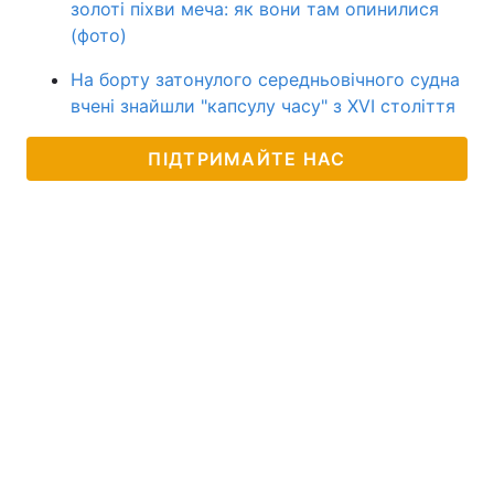
золоті піхви меча: як вони там опинилися
(фото)
На борту затонулого середньовічного судна
вчені знайшли "капсулу часу" з XVI століття
ПІДТРИМАЙТЕ НАС