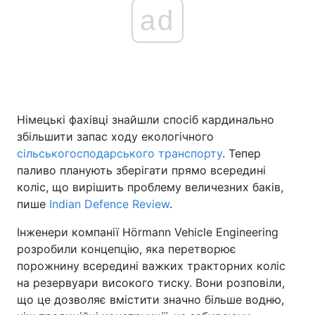
ad
Головна
Війна
Україна
Політика
Німецькі фахівці знайшли спосіб кардинально
Економіка
Світ
збільшити запас ходу екологічного
сільськогосподарського транспорту
. Тепер
Спорт
Наука
паливо планують зберігати прямо всередині
Техно і зв'язок
Лайт
коліс, що вирішить проблему величезних баків,
пише
Indian Defence Review
.
Зброя
Інциденти
Інженери компанії Hörmann Vehicle Engineering
Здоров'я
Туризм
розробили концепцію, яка перетворює
порожнину всередині важких тракторних коліс
Цікавинки
Погода
на резервуари високого тиску. Вони розповіли,
що це дозволяє вмістити значно більше водню,
Екологія
Регіони