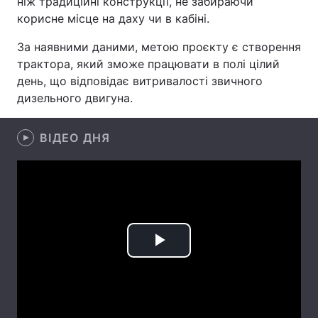
ніж традиційні конструкції, не забираючи
корисне місце на даху чи в кабіні.
Лонгріди
За наявними даними, метою проєкту є створення
трактора, який зможе працювати в полі цілий
Відео з Youtube
Статті
день, що відповідає витривалості звичного
дизельного двигуна.
Інтерв'ю
Думки
Архів
Вакансії
ВІДЕО ДНЯ
Контакти
Послуги
Play
Video