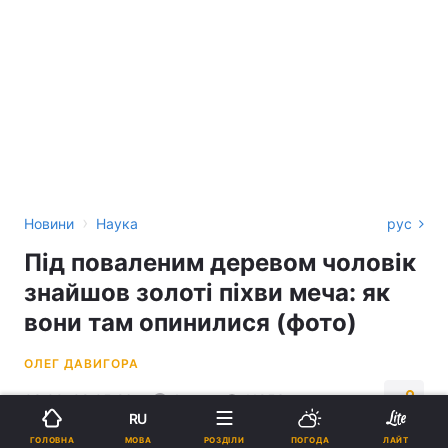
›
Новини
Наука
рус
Під поваленим деревом чоловік
знайшов золоті піхви меча: як
вони там опинилися (фото)
ОЛЕГ ДАВИГОРА
03:00, 09.05.26
4 хв.
11953
RU
МОВА
ГОЛОВНА
РОЗДІЛИ
ПОГОДА
ЛАЙТ