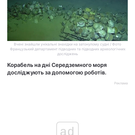
Вчені знайшли унікальні знахідки на затонулому судні / Фото
Французький департамент підводних та підводних археологічних
досліджень
Корабель на дні Середземного моря
досліджують за допомогою роботів.
Реклама
ad