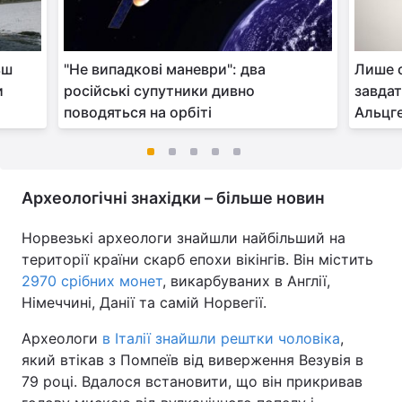
ьш
"Не випадкові маневри": два
Лише о
и
російські супутники дивно
завдат
поводяться на орбіті
Альцге
Археологічні знахідки – більше новин
Норвезькі археологи знайшли найбільший на
території країни скарб епохи вікінгів. Він містить
2970 срібних монет
, викарбуваних в Англії,
Німеччині, Данії та самій Норвегії.
Археологи
в Італії знайшли рештки чоловіка
,
який втікав з Помпеїв від виверження Везувія в
79 році. Вдалося встановити, що він прикривав