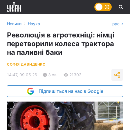
›
Новини
Наука
рус
Революція в агротехніці: німці
перетворили колеса трактора
на паливні баки
СОФІЯ ДАВИДЕНКО
14:47, 09.05.26
3 хв.
21303
Підпишіться на нас в Google