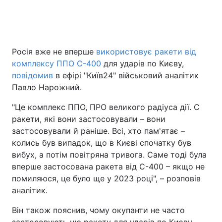
Головна
Війна
Росія вже не вперше
використовує ракети від
комплексу ППО С-400
для ударів по Києву,
Україна
Політика
повідомив
в ефірі "Київ24" військовий аналітик
Економіка
Світ
Павло Нарожний.
"Це комплекс ППО, ПРО великого радіуса дії. С
Спорт
Наука
ракети, які вони застосовували – вони
Техно і зв'язок
Лайт
застосовували й раніше. Всі, хто пам'ятає –
колись був випадок, що в Києві спочатку був
Зброя
Інциденти
вибух, а потім повітряна тривога. Саме тоді була
вперше застосована ракета від С-400 – якщо не
Здоров'я
Туризм
помиляюся, це було ще у 2023 році", – розповів
аналітик.
Цікавинки
Погода
Він також пояснив, чому окупанти не часто
Екологія
Регіони