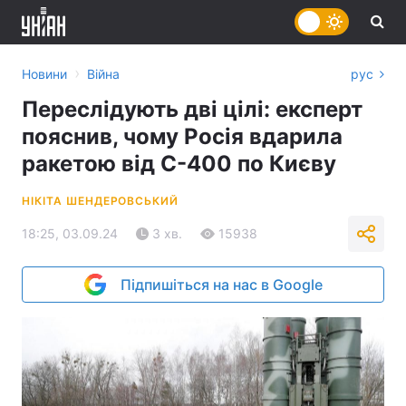
›
Новини
Війна
рус
Переслідують дві цілі: експерт
пояснив, чому Росія вдарила
ракетою від С-400 по Києву
НІКІТА ШЕНДЕРОВСЬКИЙ
18:25, 03.09.24
3 хв.
15938
Підпишіться на нас в Google