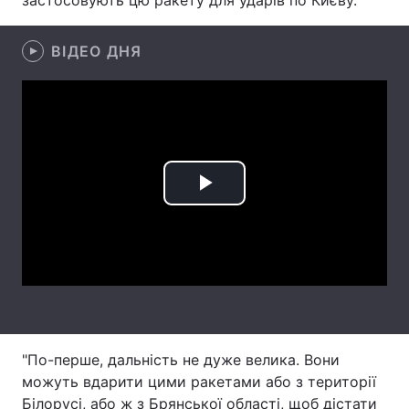
застосовують цю ракету для ударів по Києву.
Лонгріди
ВІДЕО ДНЯ
Відео з Youtube
Статті
Інтерв'ю
Думки
Архів
Вакансії
Play
Контакти
Video
Послуги
"По-перше, дальність не дуже велика. Вони
можуть вдарити цими ракетами або з території
Білорусі, або ж з Брянської області, щоб дістати