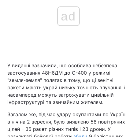
ad
У виданні зазначили, що особлива небезпека
застосування 48Н6ДМ до С-400 у режимі
"земля-земля" полягає в тому, що ці зенітні
ракети мають украй низьку точність влучання, і
насамперед можуть загрожувати цивільній
інфраструктурі та звичайним жителям.
Загалом же, під час удару окупантами по Україні
в ніч на 2 вересня, було виявлено 58 повітряних
цілей - 35 ракет різних типів і 23 дрони. У
результаті бойової роботи
збили
9 балістичних