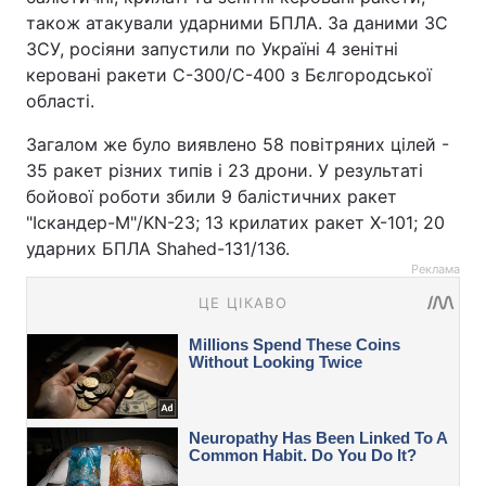
також атакували ударними БПЛА. За даними ЗС
ЗСУ, росіяни запустили по Україні 4 зенітні
керовані ракети С-300/С-400 з Бєлгородської
області.
Загалом же було виявлено 58 повітряних цілей -
35 ракет різних типів і 23 дрони. У результаті
бойової роботи збили 9 балістичних ракет
"Іскандер-М"/KN-23; 13 крилатих ракет Х-101; 20
ударних БПЛА Shahed-131/136.
Реклама