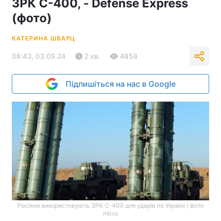
ЗРК С-400, - Defense Express
(фото)
КАТЕРИНА ШВАРЦ
08:43, 03.09.24
2 хв.
4858
Підпишіться на нас в Google
Росіяни використовують ЗРК С-400 для ударів по Україні / фото
mil.ru