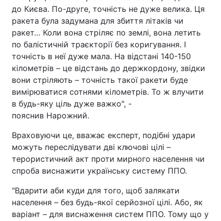
до Києва. По-друге, точність не дуже велика. Ця
Тема оформлення
ракета була задумана для збиття літаків чи
ракет… Коли вона стріляє по землі, вона летить
по балістичній траєкторії без коригування. І
точність в неї дуже мала. На відстані 140-150
кілометрів – це відстань до держкордону, звідки
вони стріляють – точність такої ракети буде
вимірюватися сотнями кілометрів. То ж влучити
в будь-яку ціль дуже важко", -
пояснив Нарожний.
Враховуючи це, вважає експерт, подібні удари
можуть переслідувати дві ключові цілі –
терористичний акт проти мирного населення чи
спроба виснажити українську систему ППО.
"Вдарити аби куди для того, щоб залякати
населення – без будь-якої серйозної цілі. Або, як
варіант – для виснаження систем ППО. Тому що у