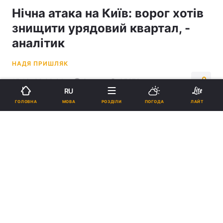
Нічна атака на Київ: ворог хотів
знищити урядовий квартал, -
аналітик
НАДЯ ПРИШЛЯК
15:16, 02.09.24
3 хв.
35278
RU
МОВА
ГОЛОВНА
РОЗДІЛИ
ПОГОДА
ЛАЙТ
Підпишіться на нас в Google