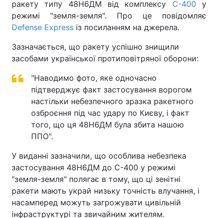
ракету типу 48Н6ДМ від комплексу
С-400
у
режимі "земля-земля". Про це повідомляє
Defense Express
із посиланням на джерела.
Зазначається, що ракету успішно знищили
засобами української протиповітряної оборони:
"Наводимо фото, яке одночасно
підтверджує факт застосування ворогом
настільки небезпечного зразка ракетного
озброєння під час удару по Києву, і факт
того, що ця 48Н6ДМ була збита нашою
ППО".
У виданні зазначили, що особлива небезпека
застосування 48Н6ДМ до С-400 у режимі
"земля-земля" полягає в тому, що ці зенітні
ракети мають украй низьку точність влучання, і
насамперед можуть загрожувати цивільній
інфраструктурі та звичайним жителям.