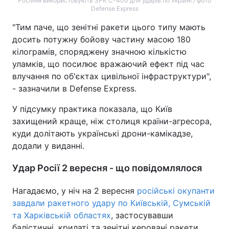
Росіяни використовують ЗРК С-400 для ударів по Україні / фото
Defense Express
"Тим паче, що зенітні ракети цього типу мають
досить потужну бойову частину масою 180
кілограмів, споряджену значною кількістю
уламків, що посилює вражаючий ефект під час
влучання по об'єктах цивільної інфраструктури",
- зазначили в Defense Express.
У підсумку практика показала, що Київ
захищений краще, ніж столиця країни-агресора,
куди долітають українські дрони-камікадзе,
додали у виданні.
Удар Росії 2 вересня - що повідомлялося
Нагадаємо, у ніч на 2 вересня
російські окупанти
завдали ракетного удару по Київській, Сумській
та Харківській областях
, застосувавши
балістичні, крилаті та зенітні керовані ракети,