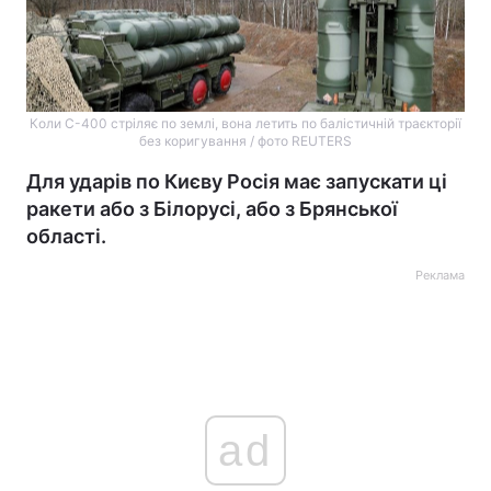
Коли С-400 стріляє по землі, вона летить по балістичній траєкторії
без коригування / фото REUTERS
Для ударів по Києву Росія має запускати ці
ракети або з Білорусі, або з Брянської
області.
Реклама
ad