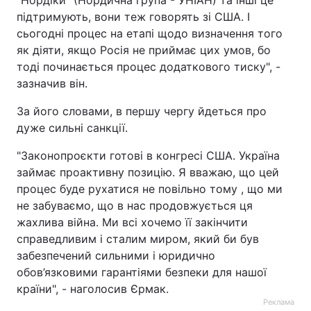
"Нордіки" (Нордична група - УНІАН) та інші це
підтримують, вони теж говорять зі США. І
Тема оформлення
сьогодні процес на етапі щодо визначення того
як діяти, якщо Росія не приймає цих умов, бо
тоді починається процес додаткового тиску", -
зазначив він.
За його словами, в першу чергу йдеться про
дуже сильні санкції.
"Законопроєкти готові в конгресі США. Україна
займає проактивну позицію. Я вважаю, що цей
процес буде рухатися не повільно тому , що ми
не забуваємо, що в нас продовжується ця
жахлива війна. Ми всі хочемо її закінчити
справедливим і сталим миром, який би був
забезпечений сильними і юридично
обов’язковими гарантіями безпеки для нашої
країни", - наголосив Єрмак.
Реклама