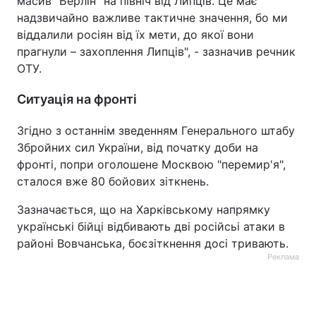
масив "Берлін" на північ від Липців. Це має
надзвичайно важливе тактичне значення, бо ми
віддалили росіян від їх мети, до якої вони
прагнули – захоплення Липців", - зазначив речник
ОТУ.
Ситуація на фронті
Згідно з останнім зведенням Генерального штабу
Збройних сил України, від початку доби на
фронті, попри оголошене Москвою "перемир'я",
сталося вже 80 бойових зіткнень.
Зазначається, що на Харківському напрямку
українські бійці відбивають дві російсьі атаки в
районі Вовчанська, боєзіткнення досі тривають.
Реклама