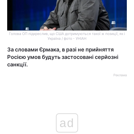
Голова ОП підкреслив, що США дотримуються такої ж позиції, як і
Україна / фото - УНІАН
За словами Єрмака, в разі не прийняття
Росією умов будуть застосовані серйозні
санкції.
Реклама
ad