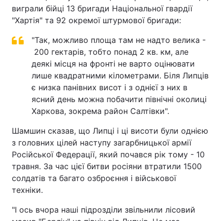
виграли бійці 13 бригади Національної гвардії
"Хартія" та 92 окремої штурмової бригади:
"Так, можливо площа там не надто велика -
200 гектарів, тобто понад 2 кв. км, але
деякі місця на фронті не варто оцінювати
лише квадратними кілометрами. Біля Липців
є низка панівних висот і з однієї з них в
ясний день можна побачити північні околиці
Харкова, зокрема район Салтівки".
Шамшин сказав, що Липці і ці висоти були однією
з головних цілей наступу загарбницької армії
Російської Федерації, який почався рік тому - 10
травня. За час цієї битви росіяни втратили 1500
солдатів та багато озброєння і військової
техніки.
"І ось вчора наші підрозділи звільнили лісовий