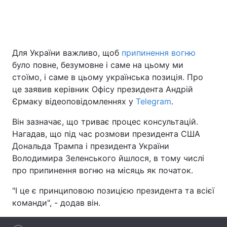
Головна
Війна
Для України важливо, щоб
припинення вогню
було повне, безумовне і саме на цьому ми
Україна
Політика
стоїмо, і саме в цьому українська позиція. Про
Економіка
Світ
це заявив керівник Офісу президента Андрій
Єрмаку відеоповідомленнях у
Telegram
.
Спорт
Наука
Він зазначає, що триває процес консультацій.
Техно і зв'язок
Лайт
Нагадав, що під час розмови президента США
Дональда Трампа і президента України
Зброя
Інциденти
Володимира Зеленського йшлося, в тому числі
про припинення вогню на місяць як початок.
Здоров'я
Туризм
"І це є принциповою позицією президента та всієї
Цікавинки
Погода
команди", - додав він.
Екологія
Регіони