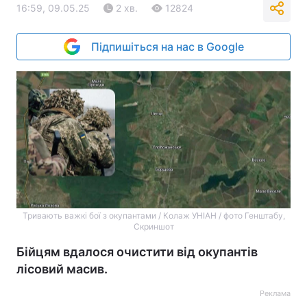
16:59, 09.05.25
2 хв.
12824
Підпишіться на нас в Google
Тривають важкі бої з окупантами / Колаж УНІАН / фото Генштабу,
Скриншот
Бійцям вдалося очистити від окупантів
лісовий масив.
Реклама