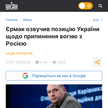
›
Новини
Війна
рус
Єрмак озвучив позицію України
щодо припинення вогню з
Росією
НАДЯ ПРИШЛЯК
21:07, 09.05.25
3 хв.
2582
Підпишіться на нас в Google