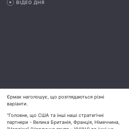
ВІДЕО ДНЯ
Лонгріди
Відео з Youtube
Статті
Інтерв'ю
Думки
Архів
Вакансії
Контакти
Послуги
Єрмак наголошує, що розглядаються різні
варіанти.
"Головне, що США та інші наші стратегічні
партнери - Велика Британія, Франція, Німеччина,