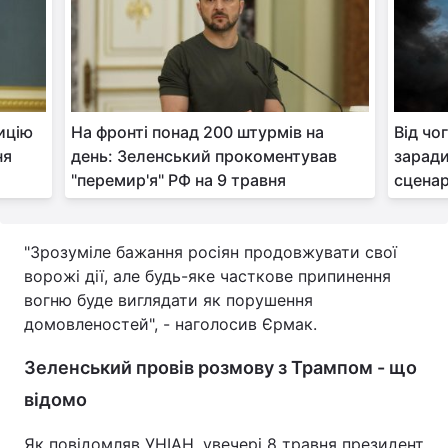
ицію
На фронті понад 200 штурмів на
Від чо
ня
день: Зеленський прокоментував
заради
"перемир'я" РФ на 9 травня
сценар
"Зрозуміле бажання росіян продовжувати свої
ворожі дії, але будь-яке часткове припинення
вогню буде виглядати як порушення
домовленостей", - наголосив Єрмак.
Зеленський провів розмову з Трампом - що
відомо
Як повідомляв УНІАН, увечері 8 травня президент