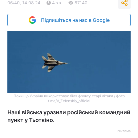
06:40, 14.08.24
4 хв.
87140
Підпишіться на нас в Google
Поки що Україна використовує біля фронту старі літаки / фото
t.me/V_Zelenskiy_official
Наші війська уразили російський командний
пункт у Тьоткіно.
Реклама