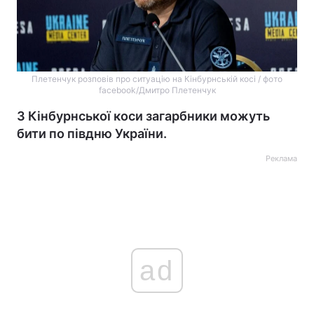
Плетенчук розповів про ситуацію на Кінбурнській косі / фото
facebook/Дмитро Плетенчук
З Кінбурнської коси загарбники можуть
бити по півдню України.
Реклама
ad