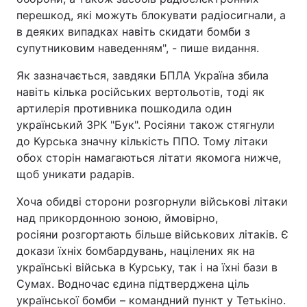
перешкод, які можуть блокувати радіосигнали, а
в деяких випадках навіть скидати бомби з
супутниковим наведенням", - пише видання.
Як зазначається, завдяки БПЛА Україна збила
навіть кілька російських вертольотів, тоді як
артилерія противника пошкодила один
український ЗРК "Бук". Росіяни також стягнули
до Курська значну кількість ППО. Тому літаки
обох сторін намагаються літати якомога нижче,
щоб уникати радарів.
Хоча обидві сторони розгорнули військові літаки
над прикордонною зоною, ймовірно,
росіяни розгортають більше військових літаків. Є
докази їхніх бомбардувань, націлених як на
українські війська в Курську, так і на їхні бази в
Сумах. Водночас єдина підтверджена ціль
української бомби – командний пункт у Тетькіно.