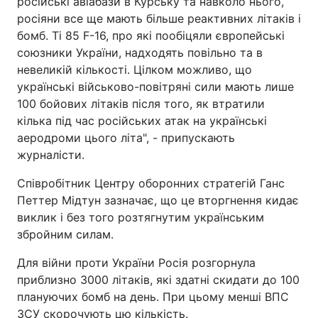
російські авіабази в Курську та навколо нього,
росіяни все ще мають більше реактивних літаків і
бомб. Ті 85 F-16, про які пообіцяли європейські
союзники України, надходять повільно та в
невеликій кількості. Цілком можливо, що
українські військово-повітряні сили мають лише
100 бойових літаків після того, як втратили
кілька під час російських атак на українські
аеродроми цього літа", - припускають
журналісти.
Співробітник Центру оборонних стратегій Ганс
Петтер Мідтун зазначає, що це вторгнення кидає
виклик і без того розтягнутим українським
збройним силам.
Для війни проти України Росія розгорнула
приблизно 3000 літаків, які здатні скидати до 100
плануючих бомб на день. При цьому менші ВПС
ЗСУ скорочують цю кількість.