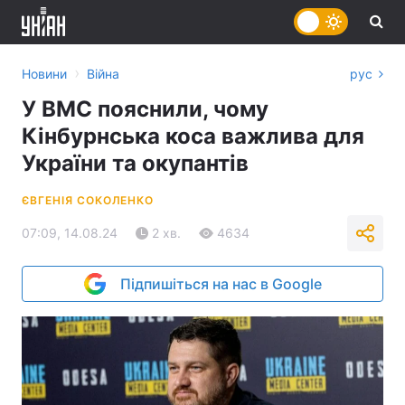
›
Новини
Війна
рус
У ВМС пояснили, чому
Кінбурнська коса важлива для
України та окупантів
ЄВГЕНІЯ СОКОЛЕНКО
07:09, 14.08.24
2 хв.
4634
Підпишіться на нас в Google