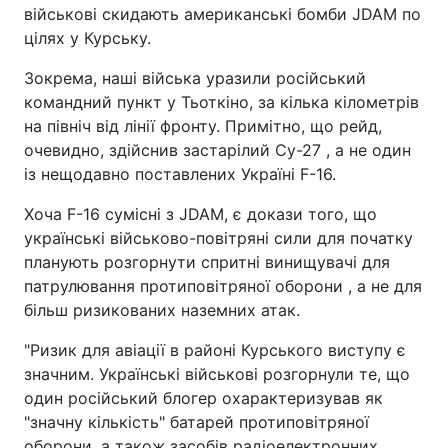
військові скидають американські бомби JDAM по
цілях у Курську.
Зокрема, наші війська уразили російський
командний пункт у Тьоткіно, за кілька кілометрів
на північ від лінії фронту. Примітно, що рейд,
очевидно, здійснив застарілий Су-27 , а не один
із нещодавно поставлених Україні F-16.
Хоча F-16 сумісні з JDAM, є докази того, що
українські військово-повітряні сили для початку
планують розгорнути спритні винищувачі для
патрулювання протиповітряної оборони , а не для
більш ризикованих наземних атак.
"Ризик для авіації в районі Курського виступу є
значним. Українські військові розгорнули те, що
один російський блогер охарактеризував як
"значну кількість" батарей протиповітряної
оборони, а також засобів радіоелектронних