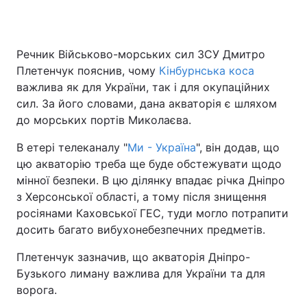
Речник Військово-морських сил ЗСУ Дмитро
Головна
Війна
Плетенчук пояснив, чому
Кінбурнська коса
важлива як для України, так і для окупаційних
Україна
Політика
сил. За його словами, дана акваторія є шляхом
до морських портів Миколаєва.
Економіка
Світ
В етері телеканалу "
Ми - Україна
", він додав, що
Спорт
Наука
цю акваторію треба ще буде обстежувати щодо
мінної безпеки. В цю ділянку впадає річка Дніпро
Техно і зв'язок
Лайт
з Херсонської області, а тому після знищення
Зброя
Інциденти
росіянами Каховської ГЕС, туди могло потрапити
досить багато вибухонебезпечних предметів.
Здоров'я
Туризм
Плетенчук зазначив, що акваторія Дніпро-
Цікавинки
Погода
Бузького лиману важлива для України та для
ворога.
Екологія
Регіони