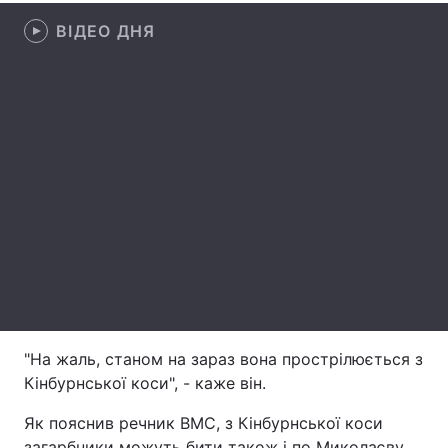
ВІДЕО ДНЯ
Лонгріди
Відео з Youtube
Статті
Інтерв'ю
Думки
Архів
Вакансії
Контакти
Послуги
"На жаль, станом на зараз вона прострілюється з
Кінбурнської коси", - каже він.
Як пояснив речник ВМС, з Кінбурнської коси
загарбники можуть бити також і по Миколаєву