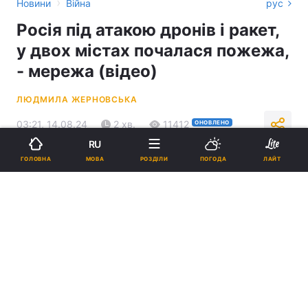
›
Новини
Війна
рус
Росія під атакою дронів і ракет,
у двох містах почалася пожежа,
- мережа (відео)
ЛЮДМИЛА ЖЕРНОВСЬКА
03:21, 14.08.24
2 хв.
11412
ОНОВЛЕНО
RU
МОВА
ГОЛОВНА
РОЗДІЛИ
ПОГОДА
ЛАЙТ
Підпишіться на нас в Google