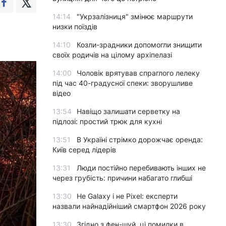
14:14
"Укрзалізниця" змінює маршрути
низки поїздів
14:10
Козли-зрадники допомогли знищити
своїх родичів на цілому архіпелазі
14:00
Чоловік врятував спраглого лелеку
під час 40-градусної спеки: зворушливе
відео
13:54
Навіщо залишати серветку на
підлозі: простий трюк для кухні
13:51
В Україні стрімко дорожчає оренда:
Київ серед лідерів
13:31
Люди постійно перебивають інших не
через грубість: причини набагато глибші
13:30
Не Galaxy і не Pixel: експерти
назвали найнадійніший смартфон 2026 року
13:30
Згідно з фен-шуй, ці помилки в