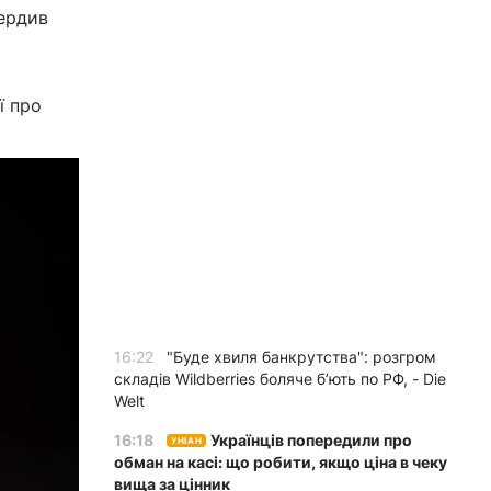
вердив
ї про
16:22
"Буде хвиля банкрутства": розгром
складів Wildberries боляче бʼють по РФ, - Die
Welt
16:18
Українців попередили про
УНІАН
обман на касі: що робити, якщо ціна в чеку
вища за цінник