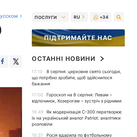
русском
RU
+34
ПОСЛУГИ
)
ПІДТРИМАЙТЕ НАС
ОСТАННІ НОВИНИ
17:10
8 серпня: церковне свято сьогодні,
що потрібно зробити, щоб здійснилося
бажання
17:00
Гороскоп на 8 серпня: Левам –
відпочинок, Козерогам – зустріч з рідними
16:49
Як модернізація С-300 перетворює
їх на український аналог Patriot: аналітики
розповіли
16:37
Росія вдарила по футбольному