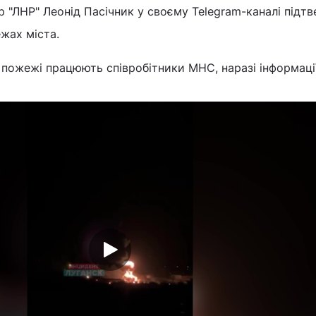
ер "ЛНР" Леонід Пасічник у своєму Telegram-каналі підт
ежах міста.
і пожежі працюють співробітники МНС, наразі інформаці