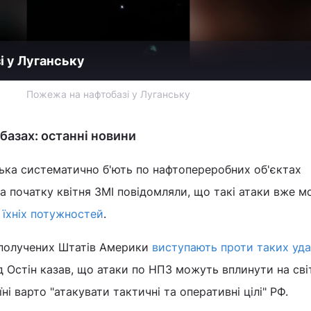
і у Луганську
Пожежа на нафтобазі у Луганську
базах: останні новини
йська систематично б'ють по нафтопереробних об'єктах
На початку квітня ЗМІ повідомляли, що такі атаки вже м
 їхніх потужностей
.
Сполучених Штатів Америки
виступають проти таких уда
 Остін казав, що атаки по НПЗ можуть вплинути на сві
ні варто "атакувати тактичні та оперативні цілі" РФ.