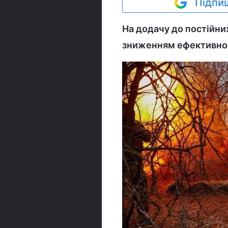
Підпиш
На додачу до постійни
зниженням ефективност