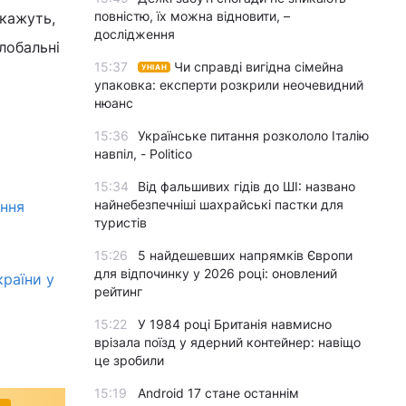
повністю, їх можна відновити, –
 кажуть,
дослідження
лобальні
15:37
Чи справді вигідна сімейна
УНІАН
упаковка: експерти розкрили неочевидний
нюанс
15:36
Українське питання розкололо Італію
навпіл, - Politico
15:34
Від фальшивих гідів до ШІ: названо
найнебезпечніші шахрайські пастки для
ення
туристів
15:26
5 найдешевших напрямків Європи
для відпочинку у 2026 році: оновлений
країни у
рейтинг
15:22
У 1984 році Британія навмисно
врізала поїзд у ядерний контейнер: навіщо
це зробили
15:19
Android 17 стане останнім