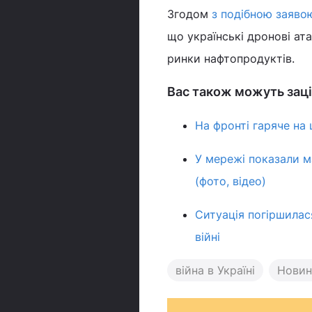
Згодом
з подібною заяво
що українські дронові ат
ринки нафтопродуктів.
Вас також можуть заці
На фронті гаряче на
У мережі показали м
(фото, відео)
Ситуація погіршилася
війні
війна в Україні
Новин