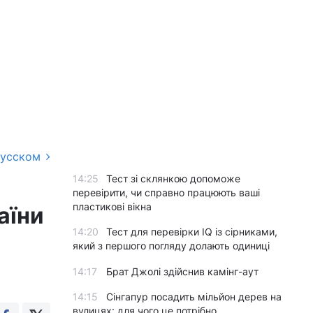
русском
14:25
Тест зі склянкою допоможе
перевірити, чи справно працюють ваші
пластикові вікна
аїни
14:20
Тест для перевірки IQ із сірниками,
який з першого погляду долають одиниці
14:17
Брат Джолі здійснив камінг-аут
14:15
Сінгапур посадить мільйон дерев на
вулицях: для чого це потрібно