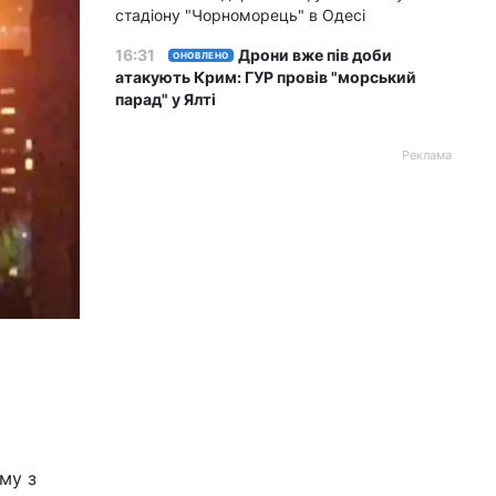
стадіону "Чорноморець" в Одесі
16:31
Дрони вже пів доби
ОНОВЛЕНО
атакують Крим: ГУР провів "морський
парад" у Ялті
Реклама
му з