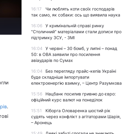
16:17
Чи люблять коти своїх господарів
так само, як собаки: ось що виявила наука
16:06
У кримінальній справі ринку
"Столичний" матеріалами стали дописи про
підтримку ЗСУ, - ЗМІ
16:04
У червні – 30 бомб, у липні – понад
50: в ОВА заявили про посилення
авіаударів по Сумах
16:04
Без перегляду прайс-кепів Україні
буде складніше імпортувати
огли
електроенергію взимку, – Центр Разумкова
15:56
Нацбанк посилив гривню до євро:
офіційний курс валют на понеділок
рів
.
15:51
Кіборга Оловаренка шостий рік
тові
судять через конфлікт з агітаторами Шарія,
– Аронець
15:49
Деякі забуті спогади не зникають