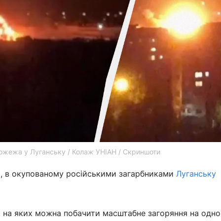
ожежа у Луганську / Колаж УНІАН / Скриншоти
ня, в окупованому російськими загарбниками
Луганську
, на яких можна побачити масштабне загоряння на одно