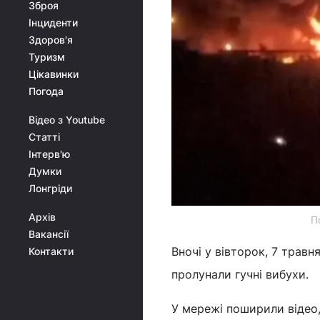
Зброя
Інциденти
Здоров'я
Туризм
Цікавинки
Погода
Відео з Youtube
Статті
Інтерв'ю
Думки
Лонгріди
Архів
П
Вакансії
Вночі у вівторок, 7 трав
Контакти
пролунали гучні вибухи.
У мережі поширили відео