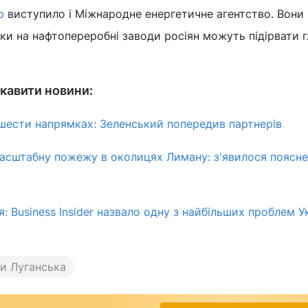
ю
виступило і Міжнародне енергетичне агентство. Вони
аки на нафтопереробні заводи росіян можуть підірвати г
кавити новини:
 шести напрямках: Зеленський попередив партнерів
асштабну пожежу в околицях Лиману: з'явилося поясн
: Business Insider назвало одну з найбільших проблем У
и Луганська