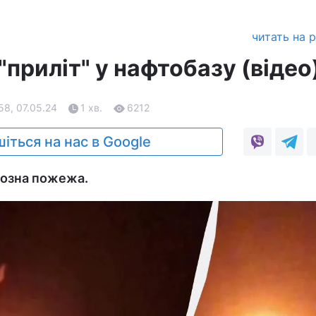
читать на 
"приліт" у нафтобазу (відео
58, 07.05.24
1 хв.
6212
іться на нас в Google
йозна пожежа.