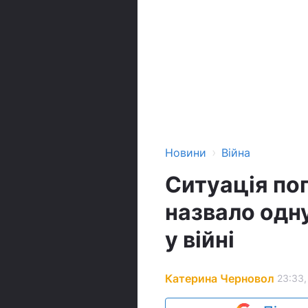
›
Новини
Війна
Ситуація пог
назвало одн
у війні
Катерина Черновол
23:33,