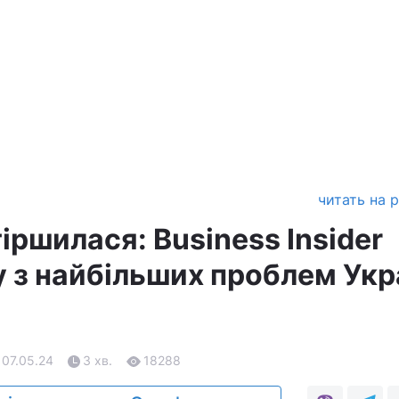
читать на 
іршилася: Business Insider
у з найбільших проблем Укр
 07.05.24
3 хв.
18288