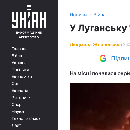
›
Новини
Війна
У Луганську 
ІНФОРМАЦІЙНЕ
АГЕНТСТВО
Людмила Жерновська
23:
Головна
Війна
Підпиш
Україна
Політика
На місці почалася сер
Економіка
Світ
Екологія
Регіони
Спорт
Наука
Техно і зв'язок
Лайт