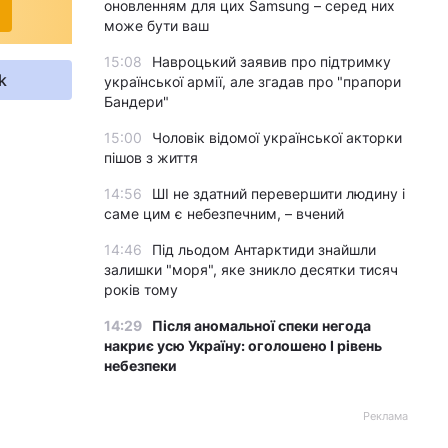
оновленням для цих Samsung – серед них
може бути ваш
15:08
Навроцький заявив про підтримку
k
української армії, але згадав про "прапори
Бандери"
15:00
Чоловік відомої української акторки
пішов з життя
14:56
ШІ не здатний перевершити людину і
саме цим є небезпечним, – вчений
14:46
Під льодом Антарктиди знайшли
залишки "моря", яке зникло десятки тисяч
років тому
14:29
Після аномальної спеки негода
накриє усю Україну: оголошено І рівень
небезпеки
Реклама