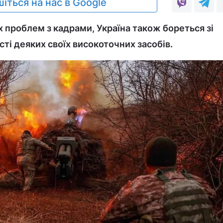
іться на нас в Google
х проблем з кадрами, Україна також бореться зі
і деяких своїх високоточних засобів.