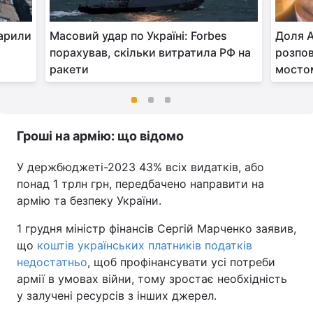
дарили
Масовий удар по Україні: Forbes
Доля А
порахував, скільки витратила РФ на
розпов
ракети
мосто
Гроші на армію: що відомо
У держбюджеті-2023 43% всіх видатків, або
понад 1 трлн грн, передбачено направити на
армію та безпеку України.
1 грудня міністр фінансів Сергій Марченко заявив,
що
коштів українських платників податків
недостатньо
, щоб профінансувати усі потреби
армії в умовах війни, тому зростає необхідність
у залучені ресурсів з інших джерел.