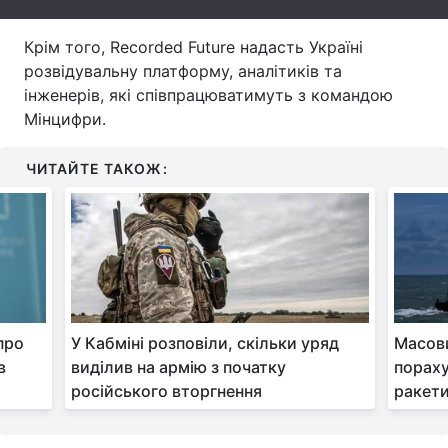
Тема оформлення
Крім того, Recorded Future надасть Україні
розвідувальну платформу, аналітиків та
інженерів, які співпрацюватимуть з командою
Мінцифри.
ЧИТАЙТЕ ТАКОЖ:
про
У Кабміні розповіли, скільки уряд
Масови
в
виділив на армію з початку
пораху
російського вторгнення
ракет