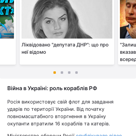
Ліквідовано "депутата ДНР": що про
"Залиш
неї відомо
вказав
всеред
Війна в Україні: роль кораблів РФ
Росія використовує свій флот для завдання
ударів по території України. Від початку
повномасштабного вторгнення в Україну
окупанти втратили 16 кораблів та катерів.
Міністерство оборони Росії
опублікувало відео