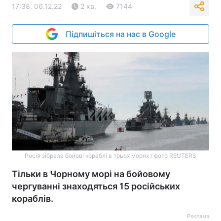
17:38, 06.12.22
2 хв.
7144
Підпишіться на нас в Google
Росія зібрала бойові кораблі в трьох морях / фото REUTERS
Тільки в Чорному морі на бойовому
чергуванні знаходяться 15 російських
кораблів.
Реклама