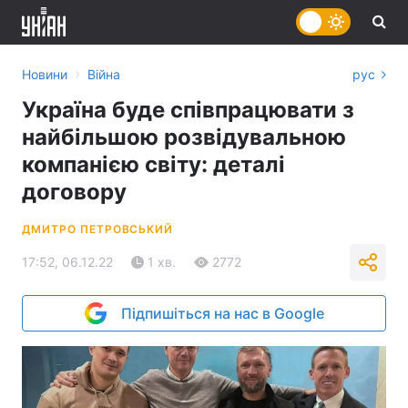
›
Новини
Війна
рус
Україна буде співпрацювати з
найбільшою розвідувальною
компанією світу: деталі
договору
ДМИТРО ПЕТРОВСЬКИЙ
17:52, 06.12.22
1 хв.
2772
Підпишіться на нас в Google