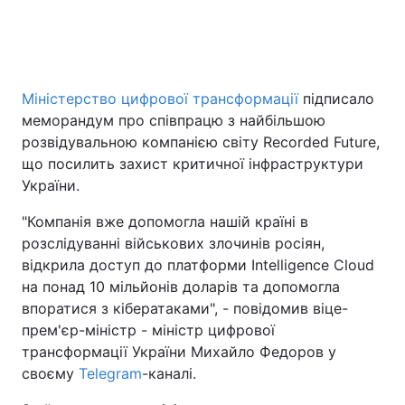
Головна
Війна
Міністерство цифрової трансформації
підписало
Україна
Політика
меморандум про співпрацю з найбільшою
розвідувальною компанією світу Recorded Future,
Економіка
Світ
що посилить захист критичної інфраструктури
України.
Спорт
Наука
"Компанія вже допомогла нашій країні в
Техно і зв'язок
Лайт
розслідуванні військових злочинів росіян,
відкрила доступ до платформи Intelligence Cloud
Зброя
Інциденти
на понад 10 мільйонів доларів та допомогла
впоратися з кібератаками", - повідомив віце-
Здоров'я
Туризм
прем'єр-міністр - міністр цифрової
трансформації України Михайло Федоров у
Цікавинки
Погода
своєму
Telegram
-каналі.
Екологія
Регіони