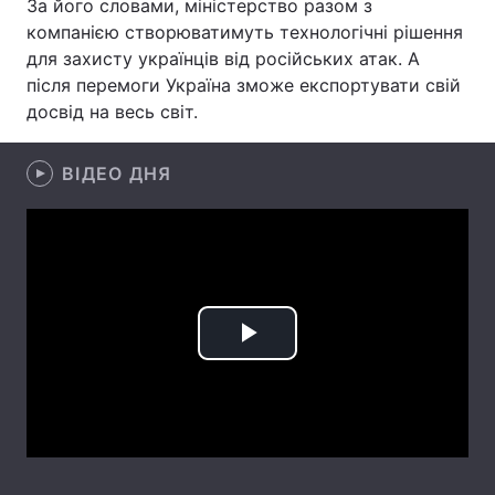
За його словами, міністерство разом з
компанією створюватимуть технологічні рішення
Лонгріди
для захисту українців від російських атак. А
після перемоги Україна зможе експортувати свій
Відео з Youtube
Статті
досвід на весь світ.
Інтерв'ю
Думки
ВІДЕО ДНЯ
Архів
Вакансії
Контакти
Послуги
Play
Video