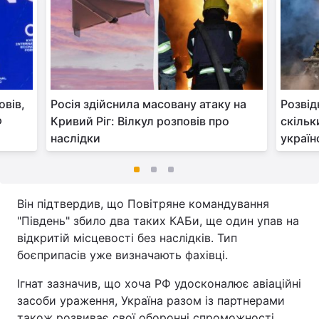
овів,
Росія здійснила масовану атаку на
Розвід
Ф
Кривий Ріг: Вілкул розповів про
скільк
наслідки
україн
Він підтвердив, що Повітряне командування
"Південь" збило два таких КАБи, ще один упав на
відкритій місцевості без наслідків. Тип
боєприпасів уже визначають фахівці.
Ігнат зазначив, що хоча РФ удосконалює авіаційні
засоби ураження, Україна разом із партнерами
також розвиває свої оборонні спроможності.