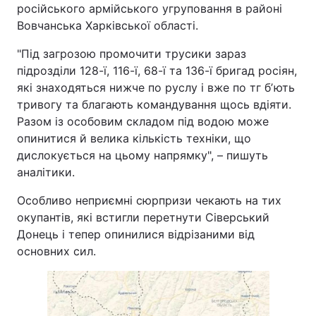
російського армійського угруповання в районі
Тема оформлення
Вовчанська Харківської області.
"Під загрозою промочити трусики зараз
підрозділи 128-ї, 116-ї, 68-ї та 136-ї бригад росіян,
які знаходяться нижче по руслу і вже по тг бʼють
тривогу та благають командування щось вдіяти.
Разом із особовим складом під водою може
опинитися й велика кількість техніки, що
дислокується на цьому напрямку", – пишуть
аналітики.
Особливо неприємні сюрпризи чекають на тих
окупантів, які встигли перетнути Сіверський
Донець і тепер опинилися відрізаними від
основних сил.