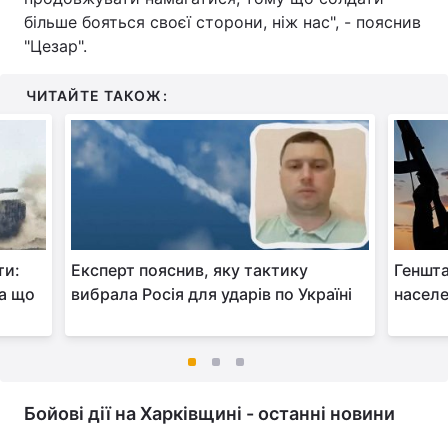
більше бояться своєї сторони, ніж нас", - пояснив
"Цезар".
ЧИТАЙТЕ ТАКОЖ:
ти:
Експерт пояснив, яку тактику
Геншта
на що
вибрала Росія для ударів по Україні
населе
Бойові дії на Харківщині - останні новини