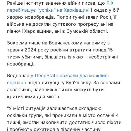
Раніше Інститут вивчення війни писав, що
РФ
перебільшує "успіхи" на Харківщині
і кидає у бій
хворих новобранців. Попри гучні заяви Росії, її
війська не досягли суттєвого прогресу ані на
півночі Харківщини, ані в Сумській області.
Зокрема лише на Вовчанському напрямку з
травня 2024 року росіяни втратили понад 15
тисяч убитими, більшість із яких - необстріляні
новобранці.
Водночас
у DeepState назвали два можливі
сценарії
щодо ситуації у Купʼянську. За словами
аналітиків, найближчі тижні можуть бути
критичними для міста.
"У місті ситуація залишається складною,
оскільки групи, які проникали в місто останні 4
тижні, змогли накопичити достатнє число піхоти
і пробують рухатися в південну частину