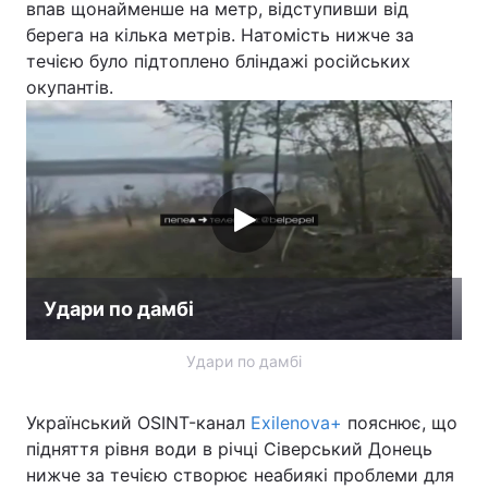
впав щонайменше на метр, відступивши від
берега на кілька метрів. Натомість нижче за
Лонгріди
течією було підтоплено бліндажі російських
окупантів.
Відео з Youtube
Статті
Інтерв'ю
Думки
Архів
Вакансії
Контакти
Послуги
Удари по дамбі
Удари по дамбі
Український OSINT-канал
Exilenova+
пояснює, що
підняття рівня води в річці Сіверський Донець
нижче за течією створює неабиякі проблеми для