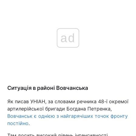
ad
Ситуація в районі Вовчанська
Як писав УНІАН, за словами речника 48-ї окремої
артилерійської бригади Богдана Петренка,
Вовчанськ є однією з найгарячіших точок фронту
постійно
.
Там досить високий рівень інтенсивності