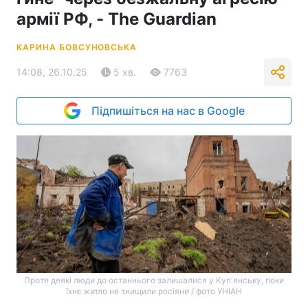
армії РФ, - The Guardian
КАРИНА БОВСУНОВСЬКА
14:08, 26.10.25
5 хв.
7763
Підпишіться на нас в Google
Проте деякі люди до останнього залишалися у Купʼянську, поки
їхнє житло не знищили росіяни / фото УНІАН