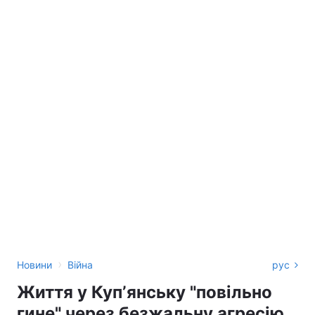
›
Новини
Війна
рус
Життя у Купʼянську "повільно
гине" через безжальну агресію