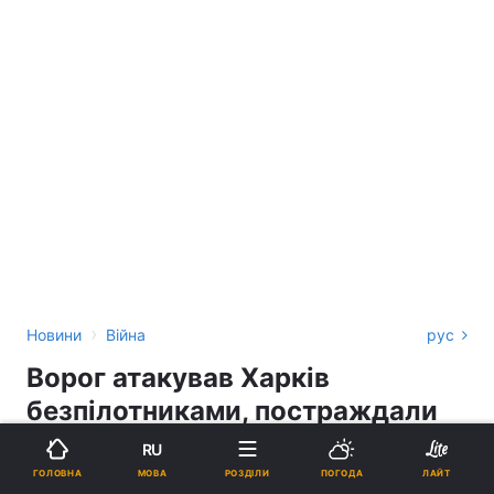
›
Новини
Війна
рус
Ворог атакував Харків
безпілотниками, постраждали
п’ять осіб, - ОВА
RU
МОВА
ГОЛОВНА
РОЗДІЛИ
ПОГОДА
ЛАЙТ
ЛЕСЯ ЛЕЩЕНКО