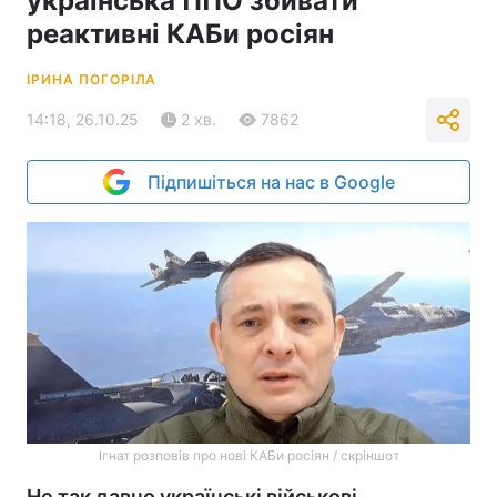
українська ППО збивати
реактивні КАБи росіян
ІРИНА ПОГОРІЛА
14:18, 26.10.25
2 хв.
7862
Підпишіться на нас в Google
Ігнат розповів про нові КАБи росіян / скріншот
Не так давно українські військові