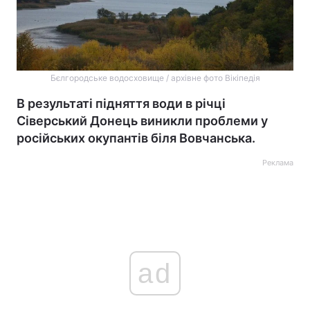
Бєлгородське водосховище / архівне фото Вікіпедія
В результаті підняття води в річці
Сіверський Донець виникли проблеми у
російських окупантів біля Вовчанська.
Реклама
ad