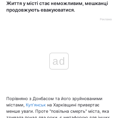
Життя у місті стає неможливим, мешканці
продовжують евакуюватися.
Реклама
ad
Порівняно з Донбасом та його зруйнованими
містами,
Купʼянськ
на Харківщині привертає
менше уваги. Проте "повільна смерть" міста, яка
тривала понад два роки, є метафорою для інших