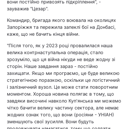
вони постійно привозять підкріплення", -
зауважив "Цезар".
Командир, бригада якого воювала на околицях
Запоріжжя та пережила запеклі бої на Донбасі,
каже, що не бачить кінця війни.
"Після того, як у 2023 році провалилася наша
велика контрнаступальна операція, стало
зрозуміло, що ця війна нікуди не веде жодну зі
сторін. Наше завдання зараз - постійно
захищати. Якщо ми програємо, це буде великою
стратегічною поразкою, оскільки це логістичний
і залізничний вузол. Це може стати поворотним
моментом. Хороша новина полягає в тому, що
завдяки височині навколо Куп'янська ми можемо
чітко бачити велику частину сектора, але немає
жодних ознак того, що вони (росіяни - УНІАН)
зменшують свої зусилля. Вони будуть
продовжувати намагатися, тому що солдати