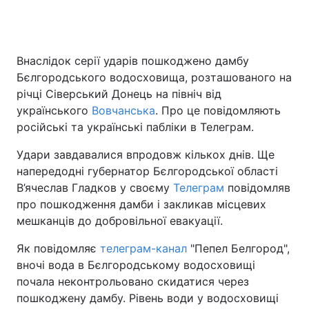
Головна
Війна
Внаслідок серії ударів пошкоджено дамбу
Бєлгородського водосховища, розташованого на
Україна
Політика
річці Сіверський Донець на північ від
українського
Вовчанська
. Про це повідомляють
Економіка
Світ
російські та українські пабліки в Телеграм.
Спорт
Наука
Удари завдавалися впродовж кількох днів. Ще
напередодні губернатор Бєлгородської області
Техно і зв'язок
Лайт
В’ячеслав Гладков у своєму
Телеграм
повідомляв
про пошкодження дамби і закликав місцевих
Зброя
Інциденти
мешканців до добровільної евакуації.
Здоров'я
Туризм
Як повідомляє
телеграм-канал
"Пепел Белгород",
вночі вода в Бєлгородському водосховищі
Цікавинки
Погода
почала неконтрольовано скидатися через
пошкоджену дамбу. Рівень води у водосховищі
Екологія
Регіони