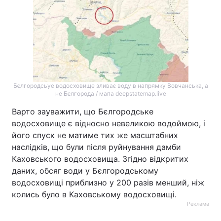
Бєлгородсьуе водосховище зливає воду в напрямку Вовчанська, а
не Бєлгорода / мапа deepstatemap.live
Варто зауважити, що Бєлгородське
водосховище є відносно невеликою водоймою, і
його спуск не матиме тих же масштабних
наслідків, що були після руйнування дамби
Каховського водосховища. Згідно відкритих
даних, обсяг води у Бєлгородському
водосховищі приблизно у 200 разів менший, ніж
колись було в Каховському водосховищі.
Реклама