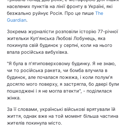
населених пунктів на лінії фронту в Україні, які
безжально руйнує Росія. Про це пише
The
Guardian
.
Зокрема журналісти розповіли історію 77-річної
жительки Купʼянська Любові Лобунець, яка
покинула свій будинок у серпні, коли на нього
впала російська вибухівка.
"Я була в п'ятиповерховому будинку. Я не знаю,
чи то російська ракета, чи бомба влучила в
будинок, але почалася пожежа, і коли полум'я
досягло мого поверху, я застрягла, бо двері були
пошкоджені і я не могла втекти", - поділилася
жінка.
За її словами, українські військові врятували їй
життя, однак вже на той момент більша частина
жителів покинула місто.