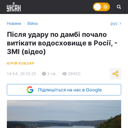
›
Новини
Війна
рус
Після удару по дамбі почало
витікати водосховище в Росії, -
ЗМІ (відео)
ЮРІЙ КОБЗАР
14:54, 26.10.25
3 хв.
29950
Підпишіться на нас в Google