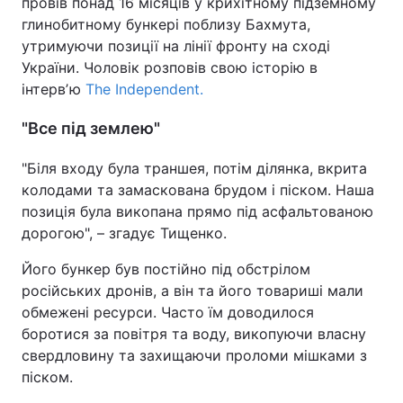
провів понад 16 місяців у крихітному підземному
глинобитному бункері поблизу Бахмута,
утримуючи позиції на лінії фронту на сході
України. Чоловік розповів свою історію в
інтервʼю
The Independent.
"Все під землею"
"Біля входу була траншея, потім ділянка, вкрита
колодами та замаскована брудом і піском. Наша
позиція була викопана прямо під асфальтованою
дорогою", – згадує Тищенко.
Його бункер був постійно під обстрілом
російських дронів, а він та його товариші мали
обмежені ресурси. Часто їм доводилося
боротися за повітря та воду, викопуючи власну
свердловину та захищаючи проломи мішками з
піском.