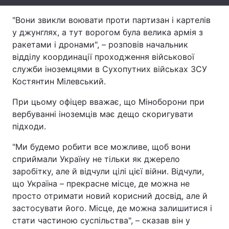
Тема оформлення
"Вони звикли воювати проти партизан і картелів
у джунглях, а тут ворогом була велика армія з
ракетами і дронами", – розповів начальник
відділу координації проходження військової
служби іноземцями в Сухопутних військах ЗСУ
Костянтин Мілевський.
При цьому офіцер вважає, що Міноборони при
вербуванні іноземців має дещо скоригувати
підходи.
"Ми будемо робити все можливе, щоб вони
сприймали Україну не тільки як джерело
заробітку, але й відчули цілі цієї війни. Відчули,
що Україна – прекрасне місце, де можна не
просто отримати новий корисний досвід, але й
застосувати його. Місце, де можна залишитися і
стати частиною суспільства", – сказав він у