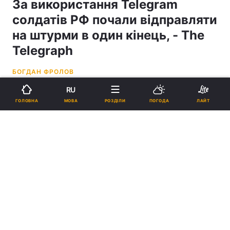
За використання Telegram
солдатів РФ почали відправляти
на штурми в один кінець, - The
Telegraph
БОГДАН ФРОЛОВ
RU
11:21, 21.03.26
9 хв.
4041
МОВА
ГОЛОВНА
РОЗДІЛИ
ПОГОДА
ЛАЙТ
Підпишіться на нас в Google