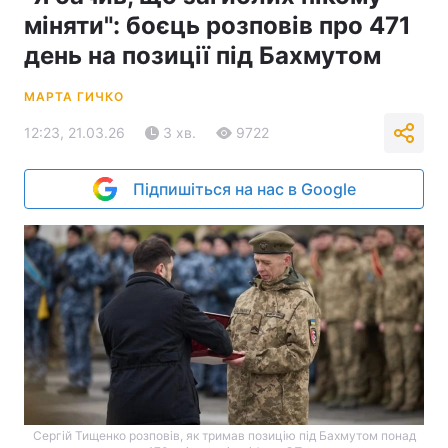
міняти": боєць розповів про 471
день на позиції під Бахмутом
МАРТА ГИЧКО
12:23, 21.03.26
3 хв.
9722
Підпишіться на нас в Google
Сергій Тищенко розповів, як тримав позицію під Бахмутом понад