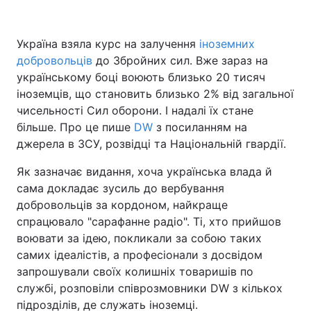
Україна взяла курс на залучення
іноземних
добровольців
Головна
до Збройних сил. Вже зараз на
Війна
українському боці воюють близько 20 тисяч
Україна
Політика
іноземців, що становить близько 2% від загальної
чисельності Сил оборони. І надалі їх стане
Економіка
Світ
більше. Про це пише
DW
з посиланням на
джерела в ЗСУ, розвідці та Національній гвардії.
Спорт
Наука
Як зазначає видання, хоча українська влада й
Техно і зв'язок
Лайт
сама докладає зусиль до вербування
добровольців за кордоном, найкраще
Зброя
Інциденти
спрацювало "сарафанне радіо". Ті, хто прийшов
воювати за ідею, покликали за собою таких
Здоров'я
Туризм
самих ідеалістів, а професіонали з досвідом
запрошували своїх колишніх товаришів по
Цікавинки
Погода
службі, розповіли співрозмовники DW з кількох
підрозділів, де служать іноземці.
Екологія
Регіони