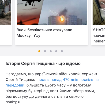
у
Вночі безпілотники атакували
У НАТО
Москву і Уфу
навчан
Inside
Історія Сергія Тищенка - що відомо
Нагадаємо, що український військовий, сержант
Сергій Тищенко,
провів понад 470 днів поспіль на
передовій
, більшість цього часу – у вологому
підземному бункері під постійними обстрілами,
без доступу до денного світла та свіжого
повітря.