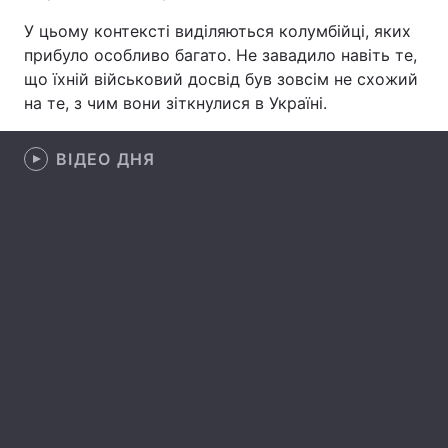
У цьому контексті виділяються колумбійці, яких
Лонгріди
прибуло особливо багато. Не завадило навіть те,
що їхній військовий досвід був зовсім не схожий
Відео з Youtube
Статті
на те, з чим вони зіткнулися в Україні.
Інтерв'ю
Думки
ВІДЕО ДНЯ
Архів
Вакансії
Контакти
Послуги