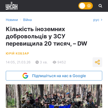
›
Новини
Війна
рус
Кількість іноземних
добровольців у ЗСУ
перевищила 20 тисяч, – DW
ЮРІЙ КОБЗАР
14:05, 21.03.26
3 хв.
9452
Підпишіться на нас в Google