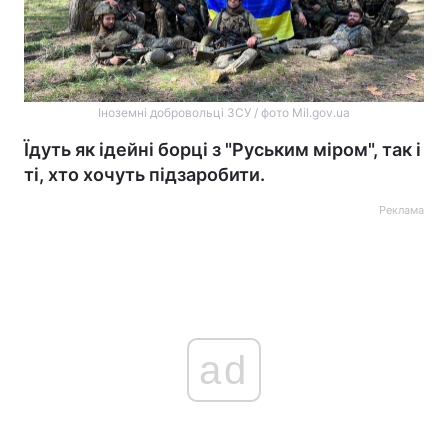
Іноземні добровольці ЗСУ / фото Mil.gov.ua
Їдуть як ідейні борці з "Руським міром", так і
ті, хто хочуть підзаробити.
Реклама
ad