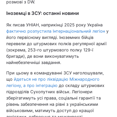
розмові з DW.
Іноземці в ЗСУ: останні новини
Як писав УНІАН, наприкінці 2025 року Україна
фактично розпустила Інтернаціональний легіон
у
його первісному вигляді. Іноземних бійців
перевели до штурмових полків регулярної армії
(зокрема, 253-го штурмового полку 129-ї
бригади), де вони виконуватимуть
найнебезпечніші завдання.
При цьому в командуванні ЗСУ наголошували,
що
йдеться не про ліквідацію Міжнародного
легіону, а про інтеграцію
до складу штурмових
підрозділів Сухопутних військ. Легіонери
зберігатимуть усі права, соціальні гарантії та
рівень забезпечення на рівні з українськими
військовими, матимуть доступ до кращої
логістики, озброєння та можливості