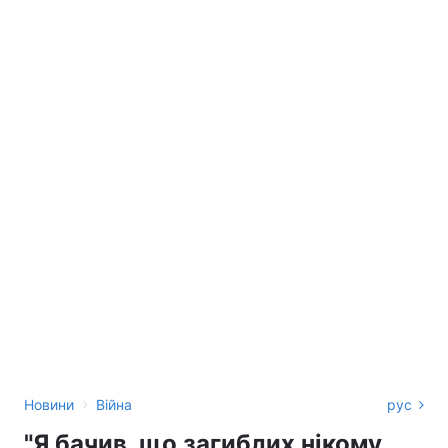
›
Новини
Війна
рус
"Я бачив, що загиблих нікому