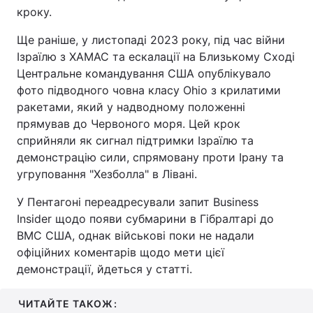
кроку.
Ще раніше, у листопаді 2023 року, під час війни
Ізраїлю з ХАМАС та ескалації на Близькому Сході
Центральне командування США опублікувало
фото підводного човна класу Ohio з крилатими
ракетами, який у надводному положенні
прямував до Червоного моря. Цей крок
сприйняли як сигнал підтримки Ізраїлю та
демонстрацію сили, спрямовану проти Ірану та
угруповання "Хезболла" в Лівані.
У Пентагоні переадресували запит Business
Insider щодо появи субмарини в Гібралтарі до
ВМС США, однак військові поки не надали
офіційних коментарів щодо мети цієї
демонстрації, йдеться у статті.
ЧИТАЙТЕ ТАКОЖ: