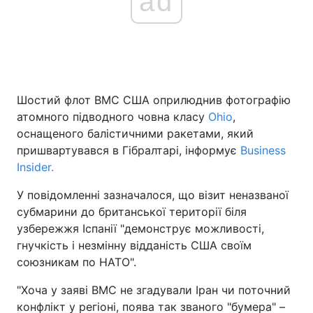
ad
Головна
Війна
Україна
Політика
Шостий флот ВМС США оприлюднив фотографію
атомного підводного човна класу
Ohio
,
Економіка
Світ
оснащеного балістичними ракетами, який
пришвартувався в Гібралтарі, інформує
Business
Спорт
Наука
Insider.
Техно і зв'язок
Лайт
У повідомленні зазначалося, що візит неназваної
субмарини до британської території біля
Зброя
Інциденти
узбережжя Іспанії "демонструє можливості,
гнучкість і незмінну відданість США своїм
Здоров'я
Туризм
союзникам по НАТО".
Цікавинки
Погода
"Хоча у заяві ВМС не згадували Іран чи поточний
конфлікт у регіоні, поява так званого "бумера" –
Екологія
Регіони