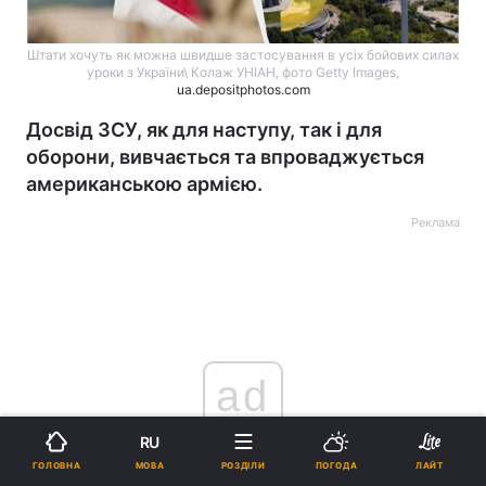
Штати хочуть як можна швидше застосування в усіх бойових силах
уроки з України\ Колаж УНІАН, фото Getty Images,
ua.depositphotos.com
Досвід ЗСУ, як для наступу, так і для
оборони, вивчається та впроваджується
американською армією.
Реклама
ad
RU
МОВА
ГОЛОВНА
РОЗДІЛИ
ПОГОДА
ЛАЙТ