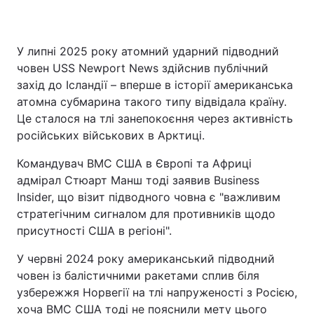
У липні 2025 року атомний ударний підводний
човен USS Newport News здійснив публічний
захід до Ісландії – вперше в історії американська
атомна субмарина такого типу відвідала країну.
Це сталося на тлі занепокоєння через активність
російських військових в Арктиці.
Командувач ВМС США в Європі та Африці
адмірал Стюарт Манш тоді заявив Business
Insider, що візит підводного човна є "важливим
стратегічним сигналом для противників щодо
присутності США в регіоні".
У червні 2024 року американський підводний
човен із балістичними ракетами сплив біля
узбережжя Норвегії на тлі напруженості з Росією,
хоча ВМС США тоді не пояснили мету цього