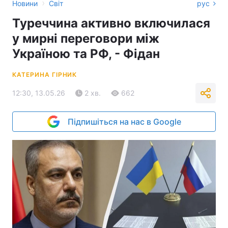
›
Новини
Світ
рус
Туреччина активно включилася
у мирні переговори між
Україною та РФ, - Фідан
КАТЕРИНА ГІРНИК
12:30, 13.05.26
2 хв.
662
Підпишіться на нас в Google