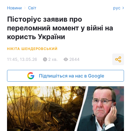
›
Новини
Світ
рус
Пісторіус заявив про
переломний момент у війні на
користь України
НІКІТА ШЕНДЕРОВСЬКИЙ
11:45, 13.05.26
2 хв.
2644
Підпишіться на нас в Google