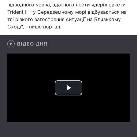
підводного човна, здатного нести ядерні ракети
Лонгріди
Trident II – у Середземному морі відбувається на
тлі різкого загострення ситуації на Близькому
Сході", - пише портал.
Відео з Youtube
Статті
Інтерв'ю
Думки
ВІДЕО ДНЯ
Архів
Вакансії
Контакти
Послуги
Play
Video