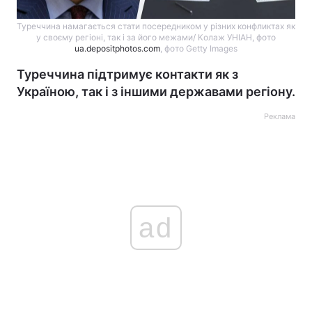
Туреччина намагається стати посередником у різних конфликтах як
у своєму регіоні, так і за його межами/ Колаж УНІАН, фото
ua.depositphotos.com
, фото Getty Images
Туреччина підтримує контакти як з
Україною, так і з іншими державами регіону.
Реклама
ad