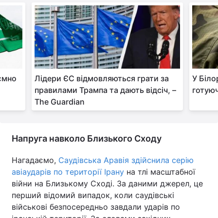
аємно
Лідери ЄС відмовляються грати за
У Біло
правилами Трампа та дають відсіч, –
готуюч
The Guardian
Напруга навколо Близького Сходу
Нагадаємо,
Саудівська Аравія здійснила серію
авіаударів по території Ірану
на тлі масштабної
війни на Близькому Сході. За даними джерел, це
перший відомий випадок, коли саудівські
військові безпосередньо завдали ударів по