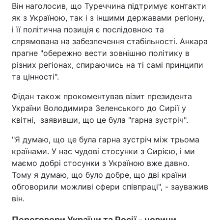
Він наголосив, що Туреччина підтримує контакти
як з Україною, так і з іншими державами регіону,
і її політична позиція є послідовною та
спрямована на забезпечення стабільності. Анкара
прагне "обережно вести зовнішню політику в
різних регіонах, спираючись на ті самі принципи
та цінності".
Фідан також прокоментував візит президента
України Володимира Зеленського до Сирії у
квітні, заявивши, що це була "гарна зустріч".
"Я думаю, що це була гарна зустріч між трьома
країнами. У нас чудові стосунки з Сирією, і ми
маємо добрі стосунки з Україною вже давно.
Тому я думаю, що було добре, що дві країни
обговорили можливі сфери співпраці", - зауважив
він.
Переговори України та Росії - новини