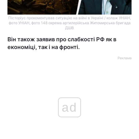
Пісторіус прокоментував ситуацію на війні в Україні / колаж УНІАН,
фото УНІАН, фото 148 окрема артилерійська Житомирська бригада
ДШВ
Він також заявив про слабкості РФ як в
економіці, так і на фронті.
Реклама
ad