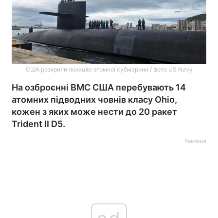
США розкрили локацію атомної субмарини / фото US Navy
На озброєнні ВМС США перебувають 14
атомних підводних човнів класу Ohio,
кожен з яких може нести до 20 ракет
Trident II D5.
Реклама