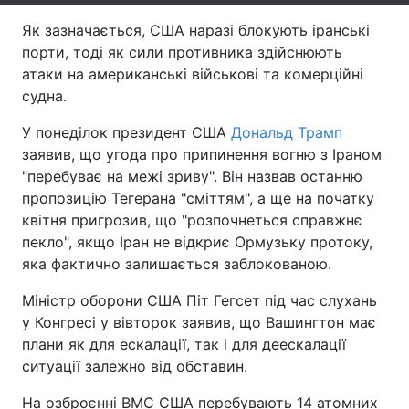
Як зазначається, США наразі блокують іранські
Тема оформлення
порти, тоді як сили противника здійснюють
атаки на американські військові та комерційні
судна.
У понеділок президент США
Дональд Трамп
заявив, що угода про припинення вогню з Іраном
"перебуває на межі зриву". Він назвав останню
пропозицію Тегерана "сміттям", а ще на початку
квітня пригрозив, що "розпочнеться справжнє
пекло", якщо Іран не відкриє Ормузьку протоку,
яка фактично залишається заблокованою.
Міністр оборони США Піт Гегсет під час слухань
у Конгресі у вівторок заявив, що Вашингтон має
плани як для ескалації, так і для деескалації
ситуації залежно від обставин.
На озброєнні ВМС США перебувають 14 атомних