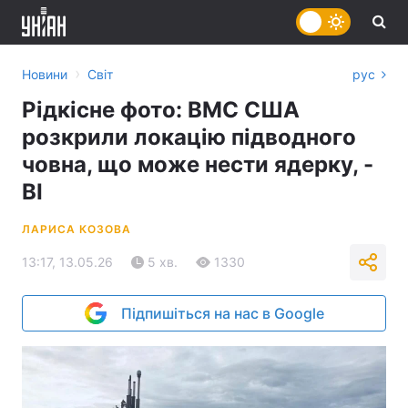
›
Новини
Світ
рус
Рідкісне фото: ВМС США
розкрили локацію підводного
човна, що може нести ядерку, -
BI
ЛАРИСА КОЗОВА
13:17, 13.05.26
5 хв.
1330
Підпишіться на нас в Google