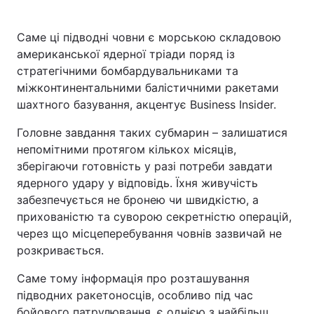
Саме ці підводні човни є морською складовою
американської ядерної тріади поряд із
стратегічними бомбардувальниками та
міжконтинентальними балістичними ракетами
шахтного базування, акцентує Business Insider.
Головне завдання таких субмарин – залишатися
непомітними протягом кількох місяців,
зберігаючи готовність у разі потреби завдати
ядерного удару у відповідь. Їхня живучість
забезпечується не бронею чи швидкістю, а
прихованістю та суворою секретністю операцій,
через що місцеперебування човнів зазвичай не
розкривається.
Саме тому інформація про розташування
підводних ракетоносців, особливо під час
бойового патрулювання, є однією з найбільш