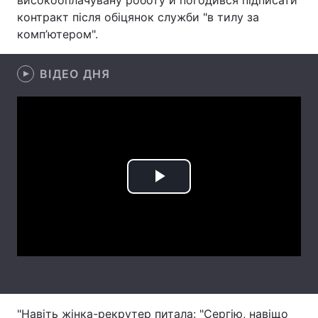
високооплачувану роботу й погодився підписати
контракт після обіцянок служби "в тилу за
Лонгріди
комп’ютером".
Відео з Youtube
Статті
ВІДЕО ДНЯ
Інтерв'ю
Думки
Архів
Вакансії
Контакти
Play
Послуги
Video
"Навіть жінка-рекрутер питала: "Сергію, навіщо