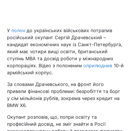
Головна
Війна
У
полон
до українських військових потрапив
російський окупант Сергій Драчевський –
Україна
Політика
кандидат економічних наук із Санкт-Петербурга,
Економіка
Світ
який має чотири вищі освіти, британський
ступінь MBA та досвід роботи у міжнародних
Спорт
Наука
корпораціях. Відео з полоненим
оприлюднив
10-й
армійський корпус.
Техно і зв'язок
Лайт
За словами Драчевського, на фронт його
Зброя
Інциденти
привели фінансові проблеми: безробіття та борг
у сім мільйонів рублів, зокрема через кредит на
Здоров'я
Туризм
BMW X6.
Цікавинки
Погода
Окупант розповів, що, попри освіту та
професійний досвід, не зміг знайти в Росії
Екологія
Регіони