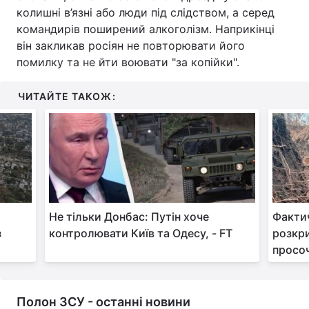
колишні в’язні або люди під слідством, а серед
командирів поширений алкоголізм. Наприкінці
він закликав росіян не повторювати його
помилку та не йти воювати "за копійки".
ЧИТАЙТЕ ТАКОЖ:
Не тільки Донбас: Путін хоче
Фактич
з
контролювати Київ та Одесу, - FT
розкри
просоч
Полон ЗСУ - останні новини