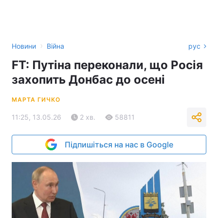
›
Новини
Війна
рус
FT: Путіна переконали, що Росія
захопить Донбас до осені
МАРТА ГИЧКО
11:25, 13.05.26
2 хв.
58811
Підпишіться на нас в Google