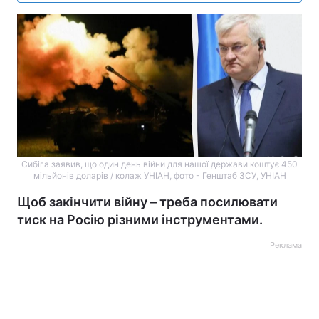
Сибіга заявив, що один день війни для нашої держави коштує 450
мільйонів доларів / колаж УНІАН, фото - Генштаб ЗСУ, УНІАН
Щоб закінчити війну – треба посилювати
тиск на Росію різними інструментами.
Реклама