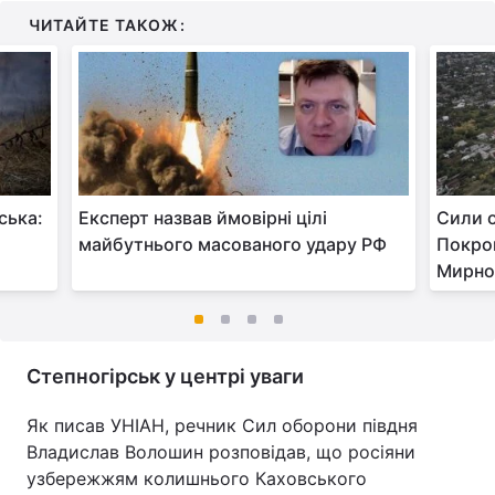
ЧИТАЙТЕ ТАКОЖ:
ська:
Експерт назвав ймовірні цілі
Сили 
майбутнього масованого удару РФ
Покров
Мирног
Степногірськ у центрі уваги
Як писав УНІАН, речник Сил оборони півдня
Владислав Волошин розповідав, що росіяни
узбережжям колишнього Каховського