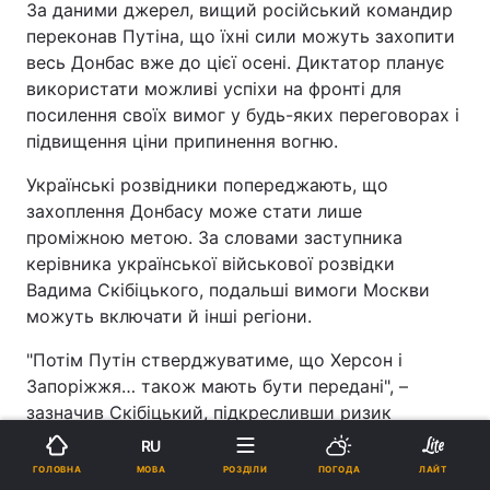
За даними джерел, вищий російський командир
переконав Путіна, що їхні сили можуть захопити
весь Донбас вже до цієї осені. Диктатор планує
використати можливі успіхи на фронті для
посилення своїх вимог у будь-яких переговорах і
підвищення ціни припинення вогню.
Українські розвідники попереджають, що
захоплення Донбасу може стати лише
проміжною метою. За словами заступника
керівника української військової розвідки
Вадима Скібіцького, подальші вимоги Москви
можуть включати й інші регіони.
"Потім Путін стверджуватиме, що Херсон і
Запоріжжя… також мають бути передані", –
зазначив Скібіцький, підкресливши ризик
розширення російських територіальних
RU
претензій.
МОВА
ГОЛОВНА
РОЗДІЛИ
ПОГОДА
ЛАЙТ