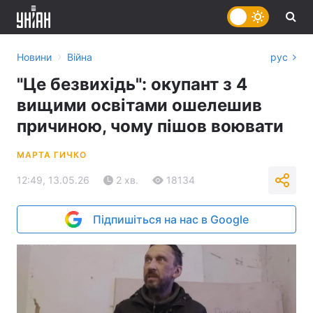
›
Новини
Війна
рус
"Це безвихідь": окупант з 4
вищими освітами ошелешив
причиною, чому пішов воювати
МАРТА ГИЧКО
12:49, 13.05.26
2 хв.
18134
Підпишіться на нас в Google