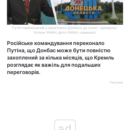
Путін переконаний у захопленні Донбасу до осені – джерела /
Колаж УНІАН, фото УНІАН, скриншот
Російське командування переконало
Путіна, що Донбас може бути повністю
захоплений за кілька місяців, що Кремль
розглядає як важіль для подальших
переговорів.
Реклама
ad