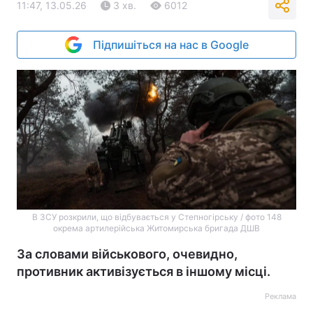
11:47, 13.05.26
3 хв.
6012
Підпишіться на нас в Google
В ЗСУ розкрили, що відбувається у Степногірську / фото 148
окрема артилерійська Житомирська бригада ДШВ
За словами військового, очевидно,
противник активізується в іншому місці.
Реклама