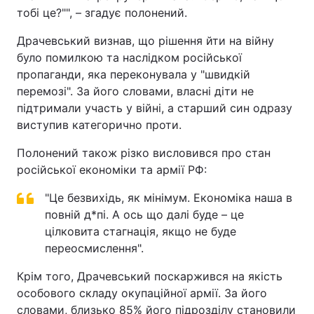
тобі це?"", – згадує полонений.
Тема оформлення
Драчевський визнав, що рішення йти на війну
було помилкою та наслідком російської
пропаганди, яка переконувала у "швидкій
перемозі". За його словами, власні діти не
підтримали участь у війні, а старший син одразу
виступив категорично проти.
Полонений також різко висловився про стан
російської економіки та армії РФ:
"Це безвихідь, як мінімум. Економіка наша в
повній д*пі. А ось що далі буде – це
цілковита стагнація, якщо не буде
переосмислення".
Крім того, Драчевський поскаржився на якість
особового складу окупаційної армії. За його
словами, близько 85% його підрозділу становили