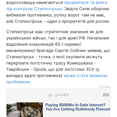
водосховища намагаються
прорватися та взяти
під контроль Степногірськ.
Звідти Сили оборони
вибивали противника, успіху ворог там не має,
але Степногірськ - один з пріоритетів для росіян.
Степногірськ має стратегічне значення як для
українських військ, так і для армії РФ. Начальник
відділення комунікацій 65-ї окремої
механізованої бригади Сергій Скібчик заявив, що
Степногірськ - точка, з якої окупанти можуть
перерізати логістичну трасу Комишуваха -
Таврійське - Оріхів, що для логістики ЗСУ (у
випадку вдачі противника)
може стати великою
проблемою.
Реклама