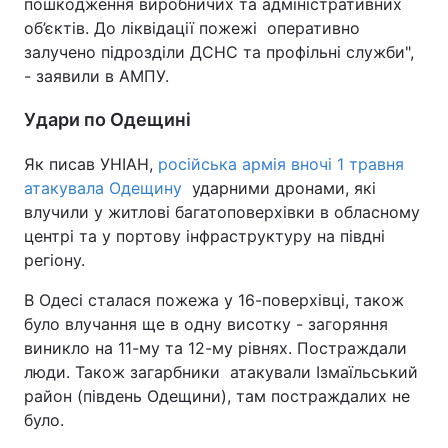
пошкодження виробничих та адміністративних
об’єктів. До ліквідації пожежі оперативно
залучено підрозділи ДСНС та профільні служби",
- заявили в АМПУ.
Удари по Одещині
Як писав УНІАН,
російська армія вночі 1 травня
атакувала Одещину
ударними дронами, які
влучили у житлові багатоповерхівки в обласному
центрі та у портову інфраструктуру на півдні
регіону.
В Одесі сталася пожежа у 16-поверхівці, також
було влучання ще в одну висотку - загоряння
виникло на 11-му та 12-му рівнях. Постраждали
люди. Також загарбники атакували Ізмаїльський
район (південь Одещини), там постраждалих не
було.