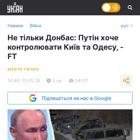
›
Новини
Війна
рус
Не тільки Донбас: Путін хоче
контролювати Київ та Одесу, -
FT
МАРТА ГИЧКО
10:46, 13.05.26
3 хв.
24077
Підпишіться на нас в Google