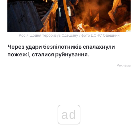
Росія щодня тероризує Одещину / фото ДСНС Одещини
Через удари безпілотників спалахнули
пожежі, сталися руйнування.
Реклама
ad