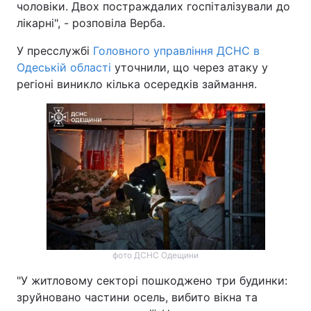
чоловіки. Двох постраждалих госпіталізували до
лікарні", - розповіла Верба.
У пресслужбі
Головного управління ДСНС в
Одеській області
уточнили, що через атаку у
регіоні виникло кілька осередків займання.
фото ДСНС Одещини
"У житловому секторі пошкоджено три будинки:
зруйновано частини осель, вибито вікна та