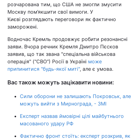
розчарована тим, що США не змогли змусити
Москву пом’якшити свої вимоги. У
Києві розглядають переговори як фактично
заморожені.
Водночас Кремль продовжує робити резонансні
заяви. Вчора речник Кремля Дмитро Пєсков
заявив, що так звана "спеціальна військова
операція" ("СВО") Росії в Україні
може
припинитися "будь-якої миті"
, але є умова.
Вас також можуть зацікавити новини:
Сили оборони не залишають Покровськ, але
можуть вийти з Мирнограда, - ЗМІ
Експерт назвав ймовірні цілі майбутнього
масованого удару РФ
Фактично фронт стоїть: експерт розкрив, як