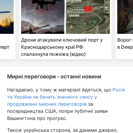
Дрони атакували ключовий порт у
Ворог 
перт
Краснодарському краї РФ:
в Deep
спалахнула пожежа (відео)
Мирні переговори - останні новини
Нагадаємо, у тому ж матеріалі йдеться, що
Росія
та Україна не бачать значного сенсу у
продовженні мирних переговорів
за
посередництва США, попри публічні заяви
Вашингтона про прогрес.
Також українська сторона, за даними джерел,