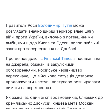
Головна
Війна
Правитель Росії
Володимир Путін
може
розглядати значно ширші територіальні цілі у
Україна
Політика
війні проти України, включно з потенційними
Економіка
Світ
амбіціями щодо Києва та Одеси, попри публічні
заяви про зосередження на Донбасі.
Спорт
Наука
Про це повідомляє
Financial Times
з посиланням
Техно і зв'язок
Лайт
на джерела, обізнані із закулісними
обговореннями. Російське керівництво
Зброя
Інциденти
переконане, що військова ситуація дозволяє
продовжувати наступ і поступово розширювати
Здоров'я
Туризм
вимоги на переговорах.
Цікавинки
Погода
Як зазначає один зі співрозмовників, близьких до
кремлівських дискусій, кінцева мета Москви
Екологія
Регіони