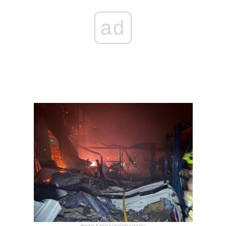
ad
фото t.me/vasilgyulaev