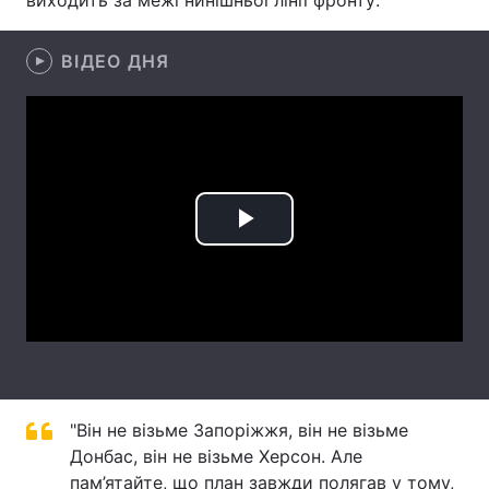
виходить за межі нинішньої лінії фронту:
Лонгріди
ВІДЕО ДНЯ
Відео з Youtube
Статті
Інтерв'ю
Думки
Архів
Вакансії
Play
Контакти
Video
Послуги
"Він не візьме Запоріжжя, він не візьме
Донбас, він не візьме Херсон. Але
пам’ятайте, що план завжди полягав у тому,