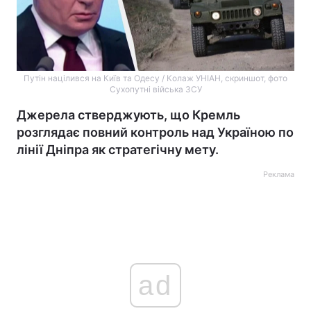
Путін націлився на Київ та Одесу / Колаж УНІАН, скриншот, фото
Сухопутні війська ЗСУ
Джерела стверджують, що Кремль
розглядає повний контроль над Україною по
лінії Дніпра як стратегічну мету.
Реклама
ad