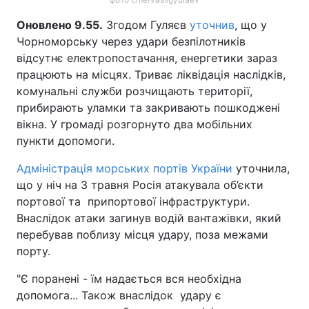
Оновлено 9.55.
Згодом Гуляєв
уточнив
, що у
Чорноморську через удари безпілотників
відсутнє електропостачання, енергетики зараз
працюють на місцях. Триває ліквідація наслідків,
комунальні служби розчищають території,
прибирають уламки та закривають пошкоджені
вікна. У громаді розгорнуто два мобільних
пункти допомоги.
Адміністрація морських портів України
уточнила,
що у ніч на 3 травня Росія атакувала об’єкти
портової та припортової інфраструктури.
Внаслідок атаки загинув водій вантажівки, який
перебував поблизу місця удару, поза межами
порту.
"Є поранені - їм надається вся необхідна
допомога... Також внаслідок удару є