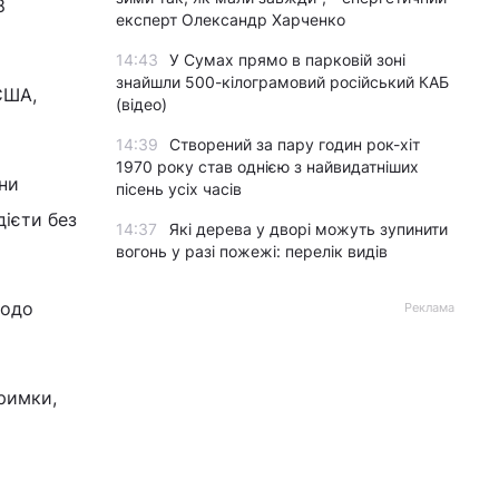
8
експерт Олександр Харченко
14:43
У Сумах прямо в парковій зоні
знайшли 500-кілограмовий російський КАБ
США,
(відео)
14:39
Створений за пару годин рок-хіт
1970 року став однією з найвидатніших
іни
пісень усіх часів
дієти без
14:37
Які дерева у дворі можуть зупинити
вогонь у разі пожежі: перелік видів
щодо
Реклама
римки,