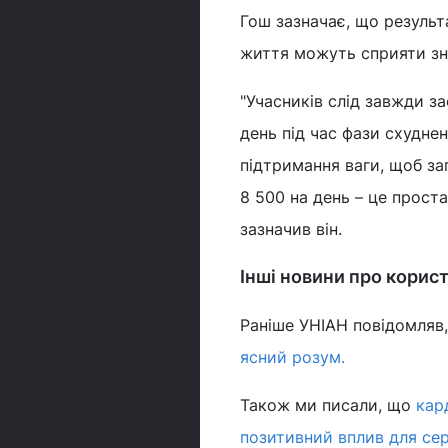
Гош зазначає, що результ
життя можуть сприяти з
"Учасників слід завжди з
день під час фази схуднен
підтримання ваги, щоб зап
8 500 на день – це проста
зазначив він.
Інші новини про корист
Раніше УНІАН повідомляв
ясний розум.
Також ми писали, що
кар
позитивний вплив для сер