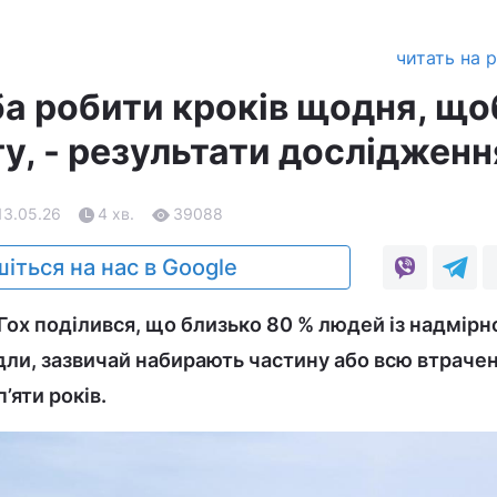
читать на 
ба робити кроків щодня, що
у, - результати дослідженн
13.05.26
4 хв.
39088
іться на нас в Google
ох поділився, що близько 80 % людей із надмір
удли, зазвичай набирають частину або всю втрачен
’яти років.