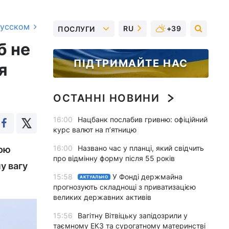
русском
RU
+39
ПОСЛУГИ
б не
ПІДТРИМАЙТЕ НАС
я
ОСТАННІ НОВИНИ
16:00
Нацбанк послабив гривню: офіційний
курс валют на п’ятницю
16:00
Названо час у планці, який свідчить
ною
про відмінну форму після 55 років
у вагу
15:58
У Фонді держмайна
АКТУАЛЬНО
прогнозують складнощі з приватизацією
великих державних активів
15:56
Вагітну Вітвіцьку запідозрили у
таємному ЕКЗ та сурогатному материнстві