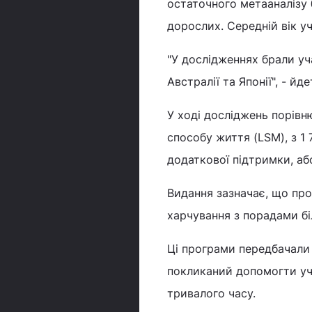
остаточного метааналізу 
дорослих. Середній вік уч
"У дослідженнях брали уча
Австралії та Японії", - йде
У ході досліджень порівню
способу життя (LSM), з 1
додаткової підтримки, аб
Видання зазначає, що пр
харчування з порадами бі
Ці програми передбачали 
покликаний допомогти уч
тривалого часу.