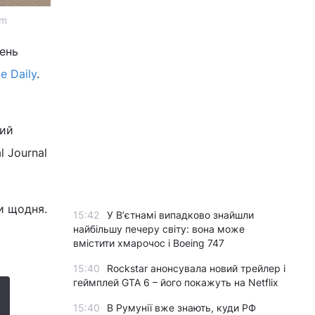
om
день
e Daily
.
кий
l Journal
и щодня.
15:42
У Вʼєтнамі випадково знайшли
найбільшу печеру світу: вона може
вмістити хмарочос і Boeing 747
15:40
Rockstar анонсувала новий трейлер і
геймплей GTA 6 – його покажуть на Netflix
15:40
В Румунії вже знають, куди РФ