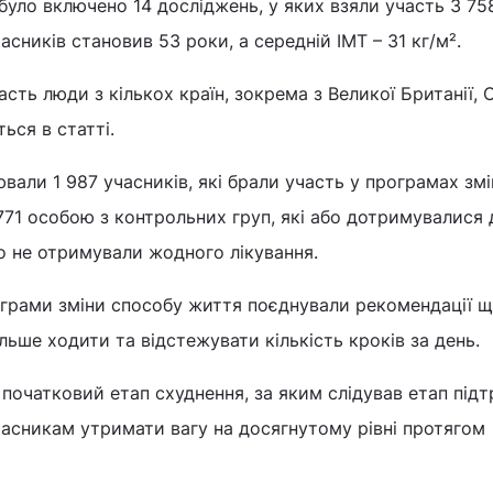
було включено 14 досліджень, у яких взяли участь 3 75
асників становив 53 роки, а середній ІМТ – 31 кг/м².
сть люди з кількох країн, зокрема з Великої Британії, 
ться в статті.
вали 1 987 учасників, які брали участь у програмах зм
 771 особою з контрольних груп, які або дотримувалися 
о не отримували жодного лікування.
ограми зміни способу життя поєднували рекомендації 
льше ходити та відстежувати кількість кроків за день.
початковий етап схуднення, за яким слідував етап підт
асникам утримати вагу на досягнутому рівні протягом