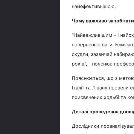
найефективнішою.
Чому важливо запобігати
"Найважливішим – і найск
поверненню ваги. Близько
схудли, зазвичай набираю
років", - пояснює профес
Пояснюється, що з метою
Італії та Лівану провели
присвячених ходьбі та ко
Деталі проведення досл
Дослідники проаналізувал