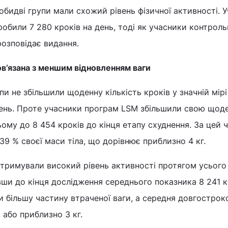
обидві групи мали схожий рівень фізичної активності. 
обили 7 280 кроків на день, тоді як учасники контроль
 розповідає видання.
пов’язана з меншим відновленням ваги
и не збільшили щоденну кількість кроків у значній мірі
ень. Проте учасники програм LSM збільшили свою щод
ьому до 8 454 кроків до кінця етапу схуднення. За цей 
39 % своєї маси тіла, що дорівнює приблизно 4 кг.
тримували високий рівень активності протягом усього
увши до кінця дослідження середнього показника 8 241 к
и більшу частину втраченої ваги, а середня довгострок
 або приблизно 3 кг.