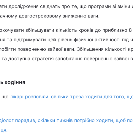
ати дослідження свідчать про те, що програми зі зміни
начному довгостроковому зниженню ваги.
аохочувати збільшувати кількість кроків до приблизно 8
ня та підтримувати цей рівень фізичної активності під 
обігти поверненню зайвої ваги. Збільшення кількості к
 та доступна стратегія запобігання поверненню зайвої ва
ь ходіння
, що
лікарі розповіли, свільки треба ходити для того, щ
діолог порадив, скільки тижнів потрібно ходити, щоб п
ця.