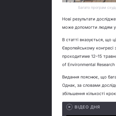
Багато програм схуд
Нові результати дослідже
може допомогти людям ун
В статті вказується, що 
Європейському конгресі з
проходитиме 12–15 травня.
of Environmental Research 
Видання пояснює, що баг
Однак, за словами дослідн
збільшення кількості крок
ВІДЕО ДНЯ