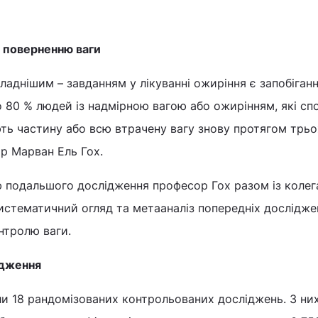
 поверненню ваги
ладнішим – завданням у лікуванні ожиріння є запобіган
 80 % людей із надмірною вагою або ожирінням, які сп
ть частину або всю втрачену вагу знову протягом трьо
ор Марван Ель Гох.
 подальшого дослідження професор Гох разом із колег
 систематичний огляд та метааналіз попередніх дослідже
нтролю ваги.
ідження
и 18 рандомізованих контрольованих досліджень. З ни