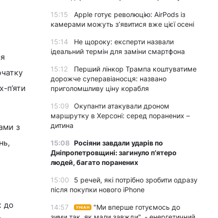
15:15
Apple готує революцію: AirPods із
камерами можуть з’явитися вже цієї осені
15:14
Не щороку: експерти назвали
ідеальний термін для заміни смартфона
ня
15:12
Перший лінкор Трампа коштуватиме
очатку
дорожче суперавіаносця: названо
х-п’яти
приголомшливу ціну корабля
15:09
Окупанти атакували дроном
маршрутку в Херсоні: серед поранених –
дитина
ами з
нь,
15:08
Росіяни завдали ударів по
Дніпропетровщині: загинуло пʼятеро
людей, багато поранених
15:00
5 речей, які потрібно зробити одразу
після покупки нового iPhone
х до
14:57
"Ми вперше готуємось до
УНІАН
зими так, як мали завжди", - енергетичний