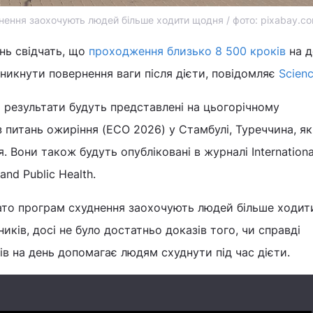
нення заохочують людей більше ходити щодня / фото: pixabay.c
нь свідчать, що
проходження близько 8 500 кроків
на 
икнути повернення ваги після дієти, повідомляє
Scienc
ці результати будуть представлені на цьогорічному
 питань ожиріння (ECO 2026) у Стамбулі, Туреччина, я
 Вони також будуть опубліковані в журналі Internationa
and Public Health.
ато програм схуднення заохочують людей більше ходит
иків, досі не було достатньо доказів того, чи справді
ів на день допомагає людям схуднути під час дієти.