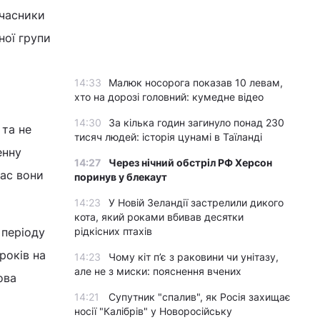
Учасники
ної групи
14:33
Малюк носорога показав 10 левам,
хто на дорозі головний: кумедне відео
14:30
За кілька годин загинуло понад 230
 та не
тисяч людей: історія цунамі в Таїланді
енну
14:27
Через нічний обстріл РФ Херсон
час вони
поринув у блекаут
14:23
У Новій Зеландії застрелили дикого
кота, який роками вбивав десятки
 періоду
рідкісних птахів
років на
14:23
Чому кіт п’є з раковини чи унітазу,
але не з миски: пояснення вчених
ова
14:21
Супутник "спалив", як Росія захищає
носії "Калібрів" у Новоросійську