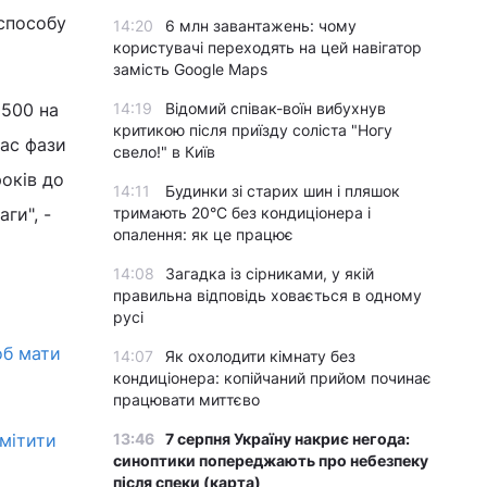
 способу
14:20
6 млн завантажень: чому
користувачі переходять на цей навігатор
замість Google Maps
 500 на
14:19
Відомий співак-воїн вибухнув
критикою після приїзду соліста "Ногу
час фази
свело!" в Київ
років до
14:11
Будинки зі старих шин і пляшок
ги", -
тримають 20°C без кондиціонера і
опалення: як це працює
14:08
Загадка із сірниками, у якій
правильна відповідь ховається в одному
русі
об мати
14:07
Як охолодити кімнату без
кондиціонера: копійчаний прийом починає
працювати миттєво
омітити
13:46
7 серпня Україну накриє негода:
синоптики попереджають про небезпеку
після спеки (карта)