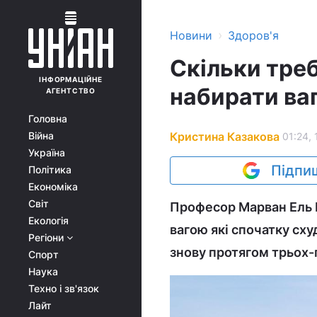
›
Новини
Здоров'я
Скільки тре
ІНФОРМАЦІЙНЕ
набирати ваг
АГЕНТСТВО
Головна
Кристина Казакова
Війна
01:24, 
Україна
Підпиш
Політика
Економіка
Світ
Професор Марван Ель Г
Екологія
вагою які спочатку сх
Регіони
знову протягом трьох-п
Спорт
Наука
Техно і зв'язок
Лайт