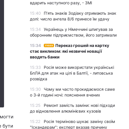
вдарить наступного разу, - ЗМІ
15:40
П’ять знаків Зодіаку отримають знак
долі: число ангела 8/6 принесе їм удачу
15:34
Українець у Німеччині шпигував за
оборонним підприємством, його затримали
15:34
Переказ грошей на картку
УНІАН
стає викликом: які незвичні новації
вводять банки
15:33
Росія може використати українські
БпЛА для атак на цілі в Балтії, - литовська
розвідка
15:30
Чому ми часто прокидаємося саме
о 3-й годині ночі: пояснення вчених
15:25
Ремонт замість заміни: нові підходи
до відновлення алюмінієвих кузовів
омогти
15:22
Росія терміново шукає заміну своїм
е бути
"Іскандерам": експерт вказав причину