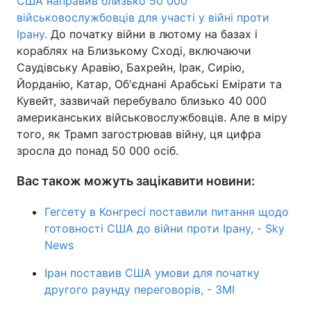
США направив близько 50 000
військовослужбовців для участі у війні проти
Ірану.
До початку війни в лютому на базах і
кораблях на Близькому Сході, включаючи
Саудівську Аравію, Бахрейн, Ірак, Сирію,
Йорданію, Катар, Об'єднані Арабські Емірати та
Кувейт, зазвичай перебувало близько 40 000
американських військовослужбовців. Але в міру
того, як Трамп загострював війну, ця цифра
зросла до понад 50 000 осіб.
Вас також можуть зацікавити новини:
Гегсету в Конгресі поставили питання щодо
готовності США до війни проти Ірану, - Sky
News
Іран поставив США умови для початку
другого раунду переговорів, - ЗМІ