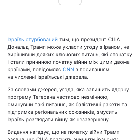
Ізраїль стурбований
тим, що президент США
Дональд Трамп може укласти угоду з Іраном, не
вирішивши деяких ключових питань, які спочатку
і стали причиною початку війни між цими двома
країнами, повідомляє
CNN
з посиланням
на численні ізраїльські джерела.
За словами джерел, угода, яка залишить ядерну
програму Тегерана частково незмінною,
оминувши такі питання, як балістичні ракети та
підтримка регіональних союзників, змусить
Ізраїль розглядати війну як незавершену.
Видання нагадує, що на початку війни Трамп
заявив, що США прагнуть знищити іранську