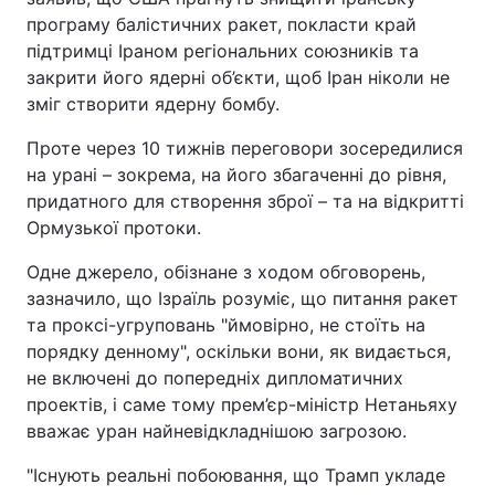
програму балістичних ракет, покласти край
підтримці Іраном регіональних союзників та
закрити його ядерні об’єкти, щоб Іран ніколи не
зміг створити ядерну бомбу.
Проте через 10 тижнів переговори зосередилися
на урані – зокрема, на його збагаченні до рівня,
придатного для створення зброї – та на відкритті
Ормузької протоки.
Одне джерело, обізнане з ходом обговорень,
зазначило, що Ізраїль розуміє, що питання ракет
та проксі-угруповань "ймовірно, не стоїть на
порядку денному", оскільки вони, як видається,
не включені до попередніх дипломатичних
проектів, і саме тому прем’єр-міністр Нетаньяху
вважає уран найневідкладнішою загрозою.
"Існують реальні побоювання, що Трамп укладе