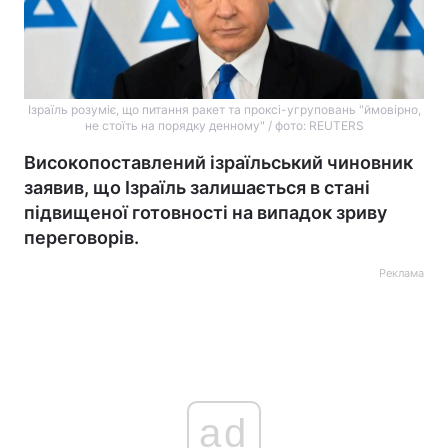
Ізраїль розуміє, що питання ракет та проксі-угруповань "ймовірно,
не стоїть на порядку денному" / фото: REUTERS
Високопоставлений ізраїльський чиновник
заявив, що Ізраїль залишається в стані
підвищеної готовності на випадок зриву
переговорів.
Реклама
ad