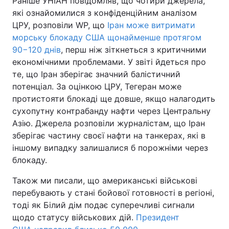
Раніше УНІАН повідомляв, що чотири джерела,
які ознайомилися з конфіденційним аналізом
ЦРУ, розповіли WP, що
Іран може витримати
морську блокаду США щонайменше протягом
90−120 днів
, перш ніж зіткнеться з критичними
економічними проблемами. У звіті йдеться про
те, що Іран зберігає значний балістичний
потенціал. За оцінкою ЦРУ, Тегеран може
протистояти блокаді ще довше, якщо налагодить
сухопутну контрабанду нафти через Центральну
Азію. Джерела розповіли журналістам, що Іран
зберігає частину своєї нафти на танкерах, які в
іншому випадку залишалися б порожніми через
блокаду.
Також ми писали, що американські військові
перебувають у стані бойової готовності в регіоні,
тоді як Білий дім подає суперечливі сигнали
щодо статусу військових дій.
Президент