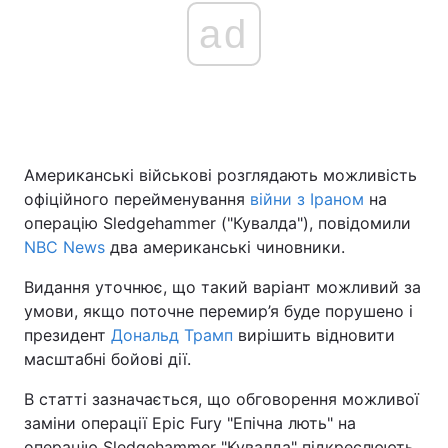
ad
Головна
Війна
Україна
Політика
Американські військові розглядають можливість
Економіка
Світ
офіційного перейменування
війни з Іраном
на
Спорт
Наука
операцію Sledgehammer ("Кувалда"), повідомили
NBC News
два американські чиновники.
Техно і зв'язок
Лайт
Видання уточнює, що такий варіант можливий за
Зброя
Інциденти
умови, якщо поточне перемир’я буде порушено і
президент
Дональд Трамп
вирішить відновити
Здоров'я
Туризм
масштабні бойові дії.
Цікавинки
Погода
В статті зазначається, що обговорення можливої
заміни операції Epic Fury "Епічна лють" на
Екологія
Регіони
операцію Sledgehammer "Кувалда" підкреслюють,