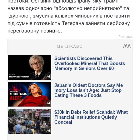
протоки. Остання відповідь Ірану, яку Трамп
назвав одночасно "абсолютно неприйнятною" та
"дурною", змусила кількох чиновників поставити
під сумнів готовність Тегерана зайняти серйозну
переговорну позицію.
Реклама