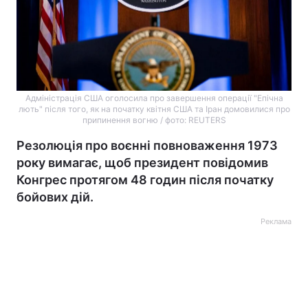
Адміністрація США оголосила про завершення операції "Епічна
лють" після того, як на початку квітня США та Іран домовилися про
припинення вогню / фото: REUTERS
Резолюція про воєнні повноваження 1973
року вимагає, щоб президент повідомив
Конгрес протягом 48 годин після початку
бойових дій.
Реклама