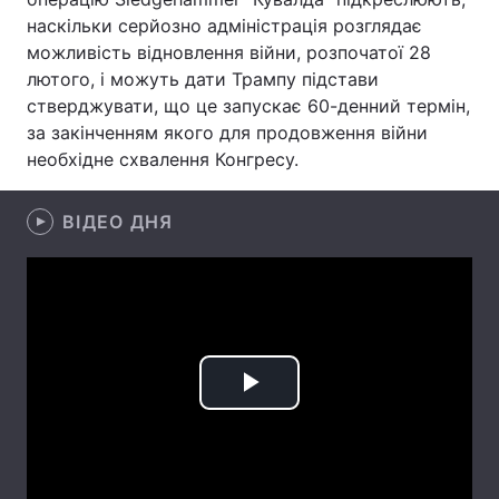
наскільки серйозно адміністрація розглядає
Лонгріди
можливість відновлення війни, розпочатої 28
лютого, і можуть дати Трампу підстави
стверджувати, що це запускає 60-денний термін,
Відео з Youtube
Статті
за закінченням якого для продовження війни
Інтерв'ю
Думки
необхідне схвалення Конгресу.
Архів
Вакансії
ВІДЕО ДНЯ
Контакти
Послуги
Play
Video