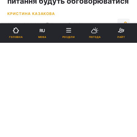
питання будуть обговорюватися
КРИСТИНА КАЗАКОВА
00:41, 13.05.26
5 хв.
2073
RU
МОВА
ГОЛОВНА
РОЗДІЛИ
ПОГОДА
ЛАЙТ
Підпишіться на нас в Google
Попереду два дні переговорів між Трампом та Цзіньпіном / Колаж:
УНІАН, фото: скріншот з відео
Довгоочікуваний саміт Трампа із