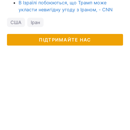
В Ізраїлі побоюються, що Трамп може
укласти невигідну угоду з Іраном, - CNN
США
Іран
ПІДТРИМАЙТЕ НАС