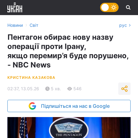
›
Новини
Світ
рус
Пентагон обирає нову назву
операції проти Ірану,
якщо перемир’я буде порушено,
- NBC News
КРИСТИНА КАЗАКОВА
02:37, 13.05.26
5 хв.
546
Підпишіться на нас в Google