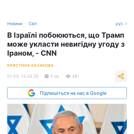
›
Новини
Світ
рус
В Ізраїлі побоюються, що Трамп
може укласти невигідну угоду з
Іраном, - CNN
КРИСТИНА КАЗАКОВА
01:53, 13.05.26
3 хв.
381
Підпишіться на нас в Google