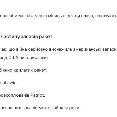
отовлені менш ніж через місяць після цих заяв, показуют
частину запасів ракет
чає, що війна серйозно виснажила американські запаси
рації США використали:
бійних крилатих ракет;
omahawk;
рехоплювачів Patriot.
нення цих запасів може зайняти роки.