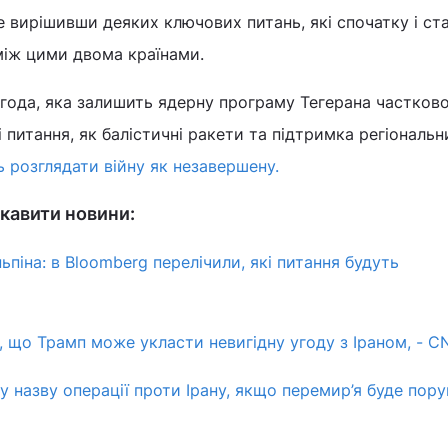
не вирішивши деяких ключових питань, які спочатку і ст
між цими двома країнами.
года, яка залишить ядерну програму Тегерана частков
 питання, як балістичні ракети та підтримка регіональн
ь розглядати війну як незавершену.
кавити новини:
ьпіна: в Bloomberg перелічили, які питання будуть
я, що Трамп може укласти невигідну угоду з Іраном, - C
 назву операції проти Ірану, якщо перемир’я буде пору