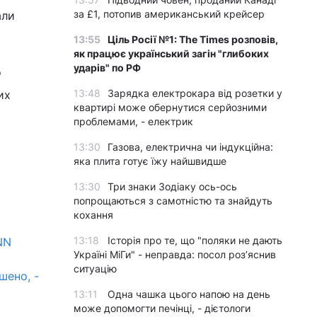
за £1, потопив американський крейсер
али
13:55
Ціль Росії №1: The Times розповів,
як працює український загін "глибоких
ударів" по РФ
о
13:48
Зарядка електрокара від розетки у
их
квартирі може обернутися серйозними
проблемами, - електрик
13:30
Газова, електрична чи індукційна:
яка плита готує їжу найшвидше
13:30
Три знаки Зодіаку ось-ось
попрощаються з самотністю та знайдуть
кохання
13:18
Історія про те, що "поляки не дають
NN
Україні МіГи" - неправда: посол роз’яснив
ситуацію
шено, -
13:11
Одна чашка цього напою на день
може допомогти печінці, - дієтологи