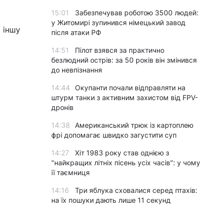
15:01
Забезпечував роботою 3500 людей:
у Житомирі зупинився німецький завод
ь іншу
після атаки РФ
14:51
Пілот взявся за практично
безлюдний острів: за 50 років він змінився
до невпізнання
14:44
Окупанти почали відправляти на
штурм танки з активним захистом від FPV-
дронів
14:38
Американський трюк із картоплею
фрі допомагає швидко загустити суп
14:27
Хіт 1983 року став однією з
"найкращих літніх пісень усіх часів": у чому
її таємниця
14:16
Три яблука сховалися серед птахів:
на їх пошуки дають лише 11 секунд