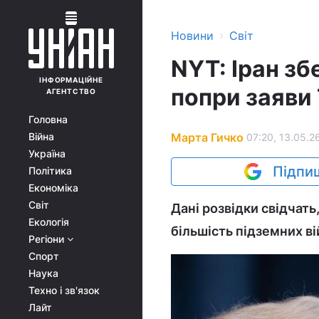
›
Новини
Світ
NYT: Іран зб
ІНФОРМАЦІЙНЕ
попри заяви
АГЕНТСТВО
Головна
Марта Гичко
Війна
07:20, 13.05.2
Україна
Підпиш
Політика
Економіка
Світ
Дані розвідки свідчать
Екологія
більшість підземних ві
Регіони
Спорт
Наука
Техно і зв'язок
Лайт