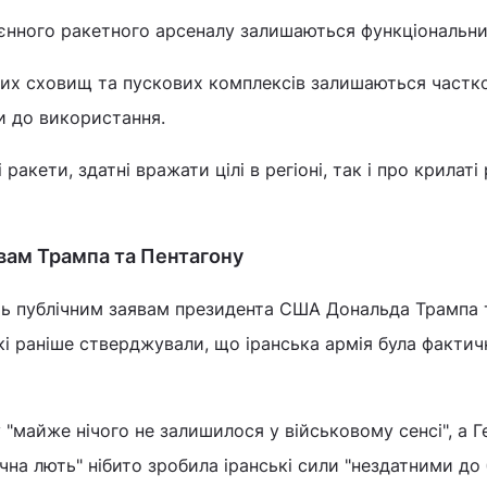
єнного ракетного арсеналу залишаються функціональн
их сховищ та пускових комплексів залишаються частк
и до використання.
ракети, здатні вражати цілі в регіоні, так і про крилаті
вам Трампа та Пентагону
ть публічним заявам президента США Дональда Трампа 
які раніше стверджували, що іранська армія була фактич
 "майже нічого не залишилося у військовому сенсі", а Г
ічна лють" нібито зробила іранські сили "нездатними до