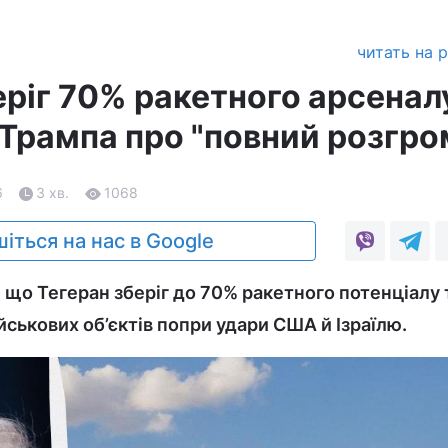
читать на 
еріг 70% ракетного арсенал
 Трампа про "повний розгро
6
3 хв.
1068
іться на нас в Google
, що Тегеран зберіг до 70% ракетного потенціалу 
йськових об’єктів попри удари США й Ізраїлю.