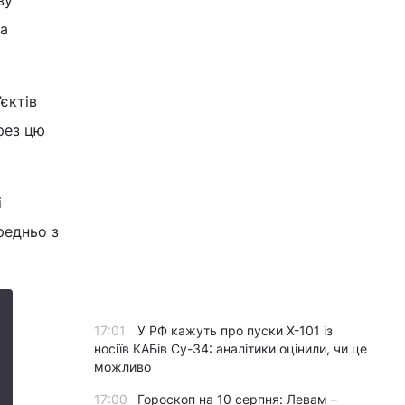
ву
на
єктів
рез цю
і
редньо з
17:01
У РФ кажуть про пуски Х-101 із
носіїв КАБів Су-34: аналітики оцінили, чи це
можливо
17:00
Гороскоп на 10 серпня: Левам –