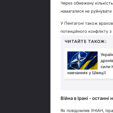
Через обмежену кількість
намагалися не руйнувати 
У Пентагоні також врахов
потенційного конфлікту з
ЧИТАЙТЕ ТАКОЖ:
Гегсету в Конгресі
Україн
поставили питання
дроні
щодо готовності США
сили 
оти Ірану, - Sky News
навчаннях у Швеції
Війна в Ірані - останні
Як повідомляв УНІАН, Із