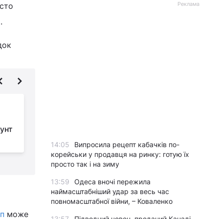
Реклама
асто
.
док
Іран поставив США
умови для початку
бунт
другого раунду
переговорів, - ЗМІ
в
14:05
Випросила рецепт кабачків по-
корейськи у продавця на ринку: готую їх
просто так і на зиму
13:59
Одеса вночі пережила
наймасштабніший удар за весь час
повномасштабної війни, – Коваленко
п
може
13:57
Підводний човен, проданий Канаді