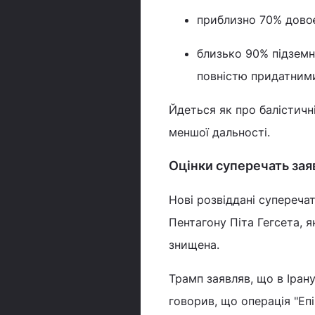
приблизно 70% дово
близько 90% підземн
повністю придатним
Йдеться як про балістичні 
меншої дальності.
Оцінки суперечать зая
Нові розвіддані супереча
Пентагону Піта Гегсета, 
знищена.
Трамп заявляв, що в Ірану
говорив, що операція "Еп