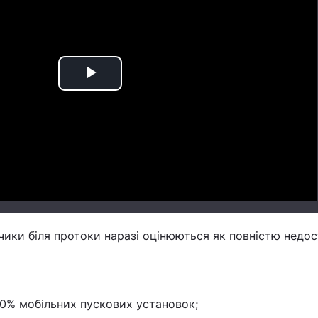
Play
Video
ики біля протоки наразі оцінюються як повністю недос
 70% мобільних пускових установок;