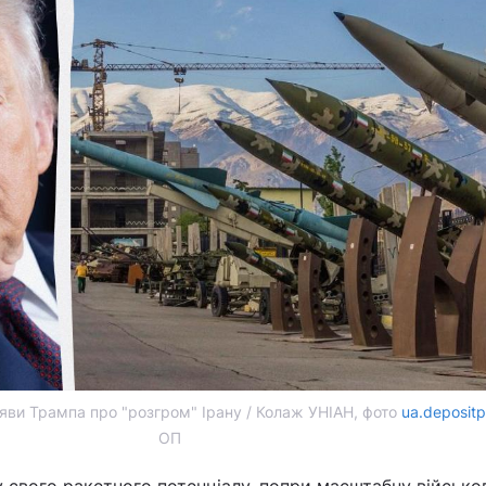
яви Трампа про "розгром" Ірану / Колаж УНІАН, фото
ua.deposit
ОП