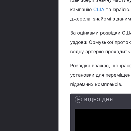
Іран зберіг значну части
кампанію
США
та Ізраїлю
джерела, знайомі з даним
За оцінками розвідки США
уздовж Ормузької протоки
водну артерію проходить 
Розвідка вважає, що іран
установки для переміщенн
підземних комплексів.
ВІДЕО ДНЯ