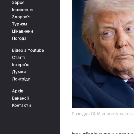
Зброя
Інциденти
Здоров'я
Туризм
Цікавинки
Погода
Відео з Youtube
Статті
Інтерв'ю
Думки
Лонгріди
Архів
Вакансії
Контакти
Розвідка США спростувала за