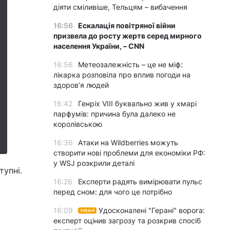
діяти сміливіше, Тельцям – вибачення
16:56
Ескалація повітряної війни
призвела до росту жертв серед мирного
населення України, – CNN
16:56
Метеозалежність – це не міф:
лікарка розповіла про вплив погоди на
здоров’я людей
16:42
Генріх VIII буквально жив у хмарі
парфумів: причина була далеко не
королівською
16:36
Атаки на Wildberries можуть
створити нові проблеми для економіки РФ:
у WSJ розкрили деталі
тупні.
16:26
Експерти радять вимірювати пульс
перед сном: для чого це потрібно
16:09
Удосконалені "Герані" ворога:
УНІАН
експерт оцінив загрозу та розкрив спосіб