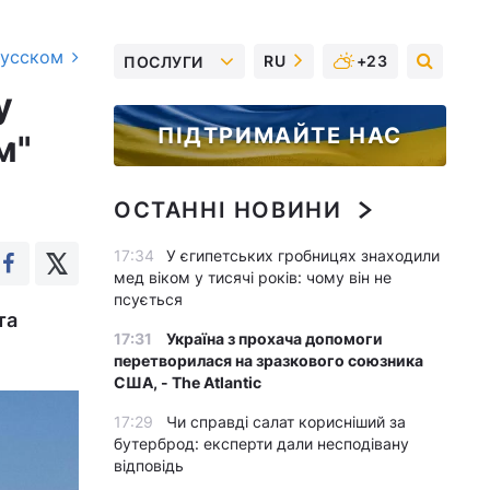
русском
RU
+23
ПОСЛУГИ
у
ПІДТРИМАЙТЕ НАС
м"
ОСТАННІ НОВИНИ
17:34
У єгипетських гробницях знаходили
мед віком у тисячі років: чому він не
псується
та
17:31
Україна з прохача допомоги
перетворилася на зразкового союзника
США, - The Atlantic
17:29
Чи справді салат корисніший за
бутерброд: експерти дали несподівану
відповідь