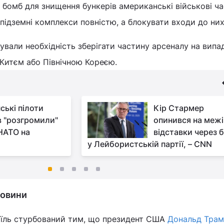
 бомб для знищення бункерів американські військові ч
підземні комплекси повністю, а блокувати входи до них
ували необхідність зберігати частину арсеналу на випа
 Китєм або Північною Кореєю.
ські пілоти
Кір Стармер
в "розгромили"
опинився на межі
НАТО на
відставки через 
у Лейбористській партії, – CNN
 новини
раїль стурбований тим, що президент США
Дональд Трам