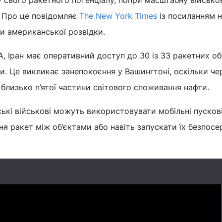
ну свого ракетного потенціалу, попри масштабну військо
. Про це повідомляє
The New York Times
із посиланням 
и американської розвідки.
, Іран має оперативний доступ до 30 із 33 ракетних об’
. Це викликає занепокоєння у Вашингтоні, оскільки че
близько п’ятої частини світового споживання нафти.
ські військові можуть використовувати мобільні пусков
я ракет між об’єктами або навіть запускати їх безпосе