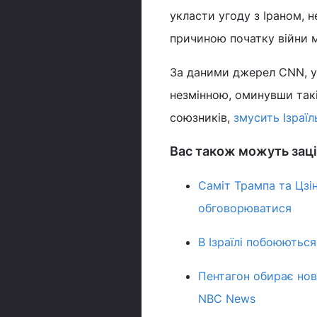
укласти угоду з Іраном, 
причиною початку війни 
За даними джерел CNN, у
незмінною, оминувши такі
союзників,
змусить Ізраїл
Вас також можуть заці
Саміт Трампа та Цзін
обговорюватися
В Ізраїлі побоюютьс
Пентагон обирає нову
NBC News