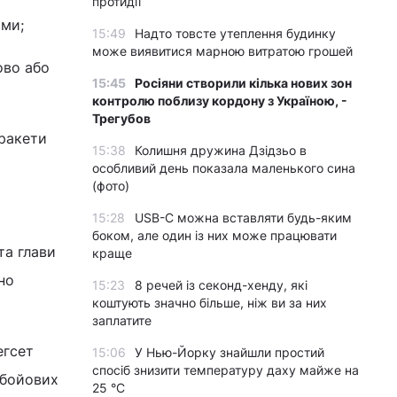
протидії
ими;
15:49
Надто товсте утеплення будинку
може виявитися марною витратою грошей
ово або
15:45
Росіяни створили кілька нових зон
контролю поблизу кордону з Україною, -
Трегубов
 ракети
15:38
Колишня дружина Дзідзьо в
особливий день показала маленького сина
(фото)
15:28
USB-C можна вставляти будь-яким
боком, але один із них може працювати
та глави
краще
но
15:23
8 речей із секонд-хенду, які
коштують значно більше, ніж ви за них
заплатите
егсет
15:06
У Нью-Йорку знайшли простий
спосіб знизити температуру даху майже на
 бойових
25 °C