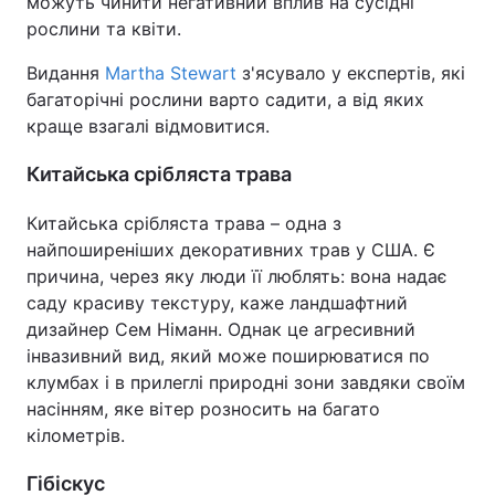
можуть чинити негативний вплив на сусідні
рослини та квіти.
Видання
Martha Stewart
з'ясувало у експертів, які
багаторічні рослини варто садити, а від яких
краще взагалі відмовитися.
Китайська срібляста трава
Китайська срібляста трава – одна з
найпоширеніших декоративних трав у США. Є
причина, через яку люди її люблять: вона надає
саду красиву текстуру, каже ландшафтний
дизайнер Сем Німанн. Однак це агресивний
інвазивний вид, який може поширюватися по
клумбах і в прилеглі природні зони завдяки своїм
насінням, яке вітер розносить на багато
кілометрів.
Гібіскус