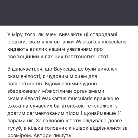
Тема оформлення
У міру того, як вчені вивчають ці стародавні
рештки, скам'янілі останки Waukartus muscularis
кидають виклик нашим уявленням про
еволюційний шлях цих багатоногих істот.
Відзначається, що Ваукеша, де були виявлені
скам'янілості, є чудовим місцем для
палеонтологів. Відомі своїми чудово
збереженими м'якотілими організмами,
скам'янілості Waukartus muscularis вражаюче
схожі на сучасних багатоніжок і стоножок, з
довгим сегментованим тілом і щонайменше 11
парами ніг. За головою істоти слідувало довге
тулуб, а кілька головних кінцівок відрізнялися за
розміром. Автори пишуть: