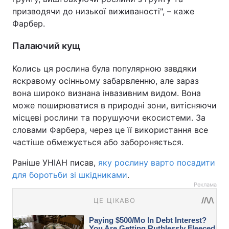
призводячи до низької виживаності", – каже
Фарбер.
Палаючий кущ
Колись ця рослина була популярною завдяки
яскравому осінньому забарвленню, але зараз
вона широко визнана інвазивним видом. Вона
може поширюватися в природні зони, витісняючи
місцеві рослини та порушуючи екосистеми. За
словами Фарбера, через це її використання все
частіше обмежується або забороняється.
Раніше УНІАН писав,
яку рослину варто посадити
для боротьби зі шкідниками
.
Реклама