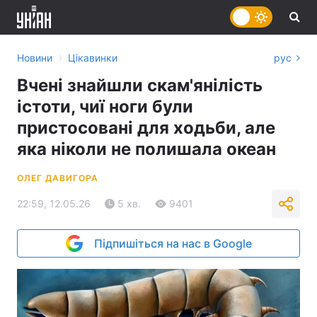
›
Новини
Цікавинки
рус
Вчені знайшли скам'янілість
істоти, чиї ноги були
пристосовані для ходьби, але
яка ніколи не полишала океан
ОЛЕГ ДАВИГОРА
22:59, 12.05.26
5 хв.
9401
Підпишіться на нас в Google