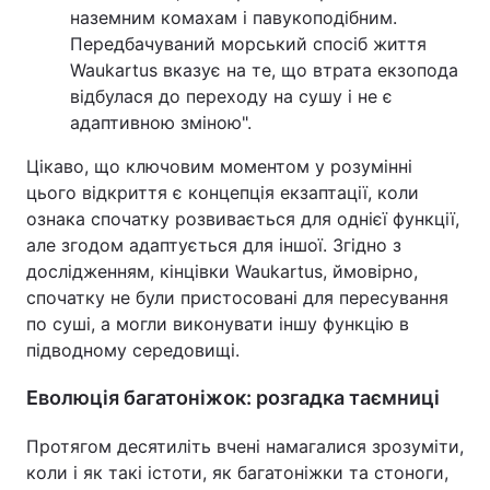
наземним комахам і павукоподібним.
Передбачуваний морський спосіб життя
Waukartus вказує на те, що втрата екзопода
відбулася до переходу на сушу і не є
адаптивною зміною".
Цікаво, що ключовим моментом у розумінні
цього відкриття є концепція екзаптації, коли
ознака спочатку розвивається для однієї функції,
але згодом адаптується для іншої. Згідно з
дослідженням, кінцівки Waukartus, ймовірно,
спочатку не були пристосовані для пересування
по суші, а могли виконувати іншу функцію в
підводному середовищі.
Еволюція багатоніжок: розгадка таємниці
Протягом десятиліть вчені намагалися зрозуміти,
коли і як такі істоти, як багатоніжки та стоноги,