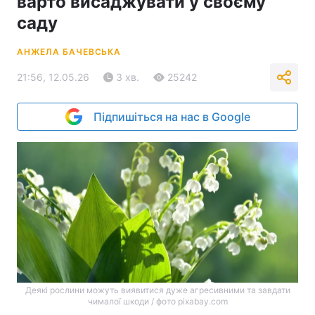
варто висаджувати у своєму
саду
АНЖЕЛА БАЧЕВСЬКА
21:56, 12.05.26
3 хв.
25242
Підпишіться на нас в Google
Деякі рослини можуть виявитися дуже агресивними та завдати
чималої шкоди / фото pixabay.com