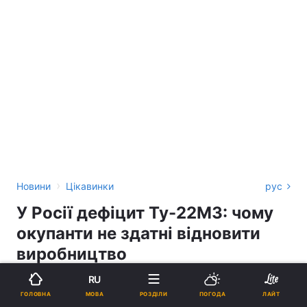
›
Новини
Цікавинки
рус
У Росії дефіцит Ту-22М3: чому
окупанти не здатні відновити
виробництво
бомбардувальників
RU
МОВА
ГОЛОВНА
РОЗДІЛИ
ПОГОДА
ЛАЙТ
СОФІЯ ДАВИДЕНКО