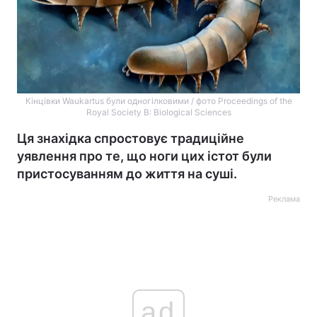
Кінцівки Waukartus були одногілковими / фото Proceedings of the
Royal Society B: Biological Sciences
Ця знахідка спростовує традиційне
уявлення про те, що ноги цих істот були
пристосуванням до життя на суші.
Реклама
ad