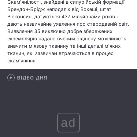
Скам'янілості, знайдені в силурійській формації
Брендон-Брідж неподалік від Вокеші, штат
Лонгріди
Вісконсин, датуються 437 мільйонами років і
дають незвичайне уявлення про стародавній світ.
Відео з Youtube
Статті
Виявлення 35 виключно добре збережених
екземплярів надало вченим рідкісну можливість
Інтерв'ю
Думки
вивчити м'язову тканину та інші деталі м'яких
тканин, які зазвичай втрачаються в процесі
Архів
Вакансії
скам'яніння.
Контакти
ВІДЕО ДНЯ
Послуги
ad