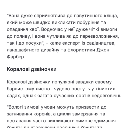
"Вона дуже сприйнятлива до павутинного кліща,
який може швидко викликати побуріння та
опадання хвої. Водночас у неї дуже чіткі вимоги
до поливу, і вона чутлива як до перезволоження,
так і до посухи", – каже експерт із садівництва,
ландшафтного дизайну та флористики Джон
Фарбер.
Коралові дзвіночки
Коралові дзвіночки популярні завдяки своєму
барвистому листю і чудово ростуть у тінистих
садах, однак багато сучасних сортів недовговічні.
"Вологі зимові умови можуть призвести до
загнивання коренів, а цикли замерзання та
відтавання часто викликають зимове здимання
ґрунту, виштовхуючи рослини з ґрунту та