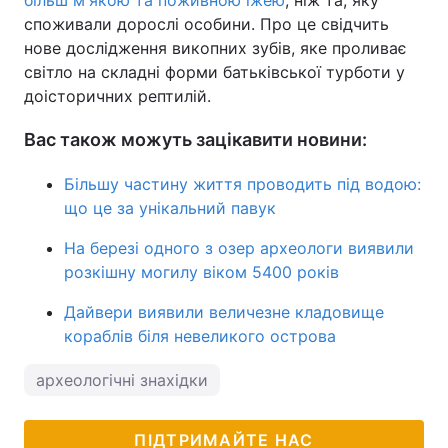
більш м'якою та поживною їжею
, ніж та, яку
споживали дорослі особини. Про це свідчить
нове дослідження викопних зубів, яке проливає
світло на складні форми батьківської турботи у
доісторичних рептилій.
Вас також можуть зацікавити новини:
Більшу частину життя проводить під водою:
що це за унікальний павук
На березі одного з озер археологи виявили
розкішну могилу віком 5400 років
Дайвери виявили величезне кладовище
кораблів біля невеликого острова
археологічні знахідки
ПІДТРИМАЙТЕ НАС