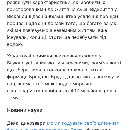
розвинули характеристики, які зробили їх
пристосованими до життя на суші. Відкриття у
Вісконсині дає найбільш чітке уявлення про цей
процес, надаючи докази того, що багато ознак,
які ми пов'язуємо з наземним життям, вже
існували, коли ці істоти ще перебували під
водою.
Хоча точні причини зникнення екзопод у
Ваукартусі залишаються неясними, скам'янілості,
що збереглися в тонкошарових аргілітах
формації Брендон-Брідж, дозволяють поглянути
на різноманітне мілководне морське
співтовариство приблизно 437 мільйонів років
тому.
Новини науки
Деякі динозаври
могли годувати своїх дитинчат