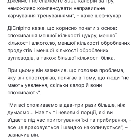
Джеймс і не спалюєте 8000 калорій за гру,
неможливо компенсувати неправильне
харчування тренуваннями", – каже шеф-кухар.
ДіСпіріто каже, що корисно почати з основ:
споживання меншої кількості цукру, меншої
кількості алкоголю, меншої кількості оброблених
продуктів і меншої кількості оброблених
вуглеводів, а також більшої кількості білка.
При цьому він зазначив, що головна проблема,
яку він спостерігав, полягає в тому, що люди "не
мають уявлення, скільки калорій вони
споживають".
"Ми всі споживаємо в два-три рази більше, ніж
думаємо… Навіть ті невеликі порції, які ви
з’їдаєте під час приготування їжі та прибирання, –
все це враховується і швидко накопичується", –
зазначив він.