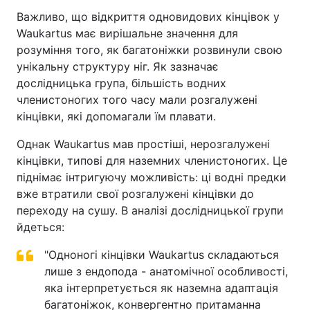
Важливо, що відкриття одновидових кінцівок у
Waukartus має вирішальне значення для
розуміння того, як багатоніжки розвинули свою
унікальну структуру ніг. Як зазначає
дослідницька група, більшість водних
членистоногих того часу мали розгалужені
кінцівки, які допомагали їм плавати.
Однак Waukartus мав простіші, нерозгалужені
кінцівки, типові для наземних членистоногих. Це
піднімає інтригуючу можливість: ці водні предки
вже втратили свої розгалужені кінцівки до
переходу на сушу. В аналізі дослідницької групи
йдеться:
"Одноногі кінцівки Waukartus складаються
лише з ендопода - анатомічної особливості,
яка інтерпретується як наземна адаптація
багатоніжок, конвергентно притаманна