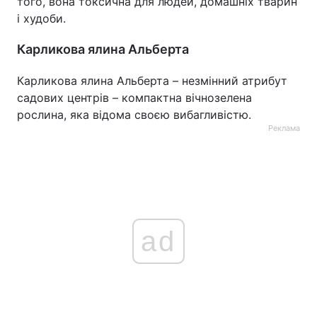
того, вона токсична для людей, домашніх тварин
і худоби.
Карликова ялина Альберта
Карликова ялина Альберта – незмінний атрибут
садових центрів – компактна вічнозелена
рослина, яка відома своєю вибагливістю.
Реклама
ad