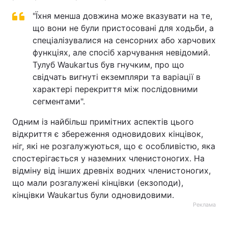
"Їхня менша довжина може вказувати на те,
що вони не були пристосовані для ходьби, а
спеціалізувалися на сенсорних або харчових
функціях, але спосіб харчування невідомий.
Тулуб Waukartus був гнучким, про що
свідчать вигнуті екземпляри та варіації в
характері перекриття між послідовними
сегментами".
Одним із найбільш примітних аспектів цього
відкриття є збереження одновидових кінцівок,
ніг, які не розгалужуються, що є особливістю, яка
спостерігається у наземних членистоногих. На
відміну від інших древніх водних членистоногих,
що мали розгалужені кінцівки (екзоподи),
кінцівки Waukartus були одновидовими.
Реклама