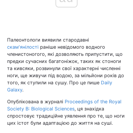
Головна
Війна
Україна
Політика
Палеонтологи виявили стародавні
скам'янілості
раніше невідомого водного
Економіка
Світ
членистоногого, які дозволяють припустити, що
предки сучасних багатоніжок, таких як стоноги
Спорт
Наука
та кивсяки, розвинули свої характерні численні
ноги, ще живучи під водою, за мільйони років до
Техно і зв'язок
Лайт
того, як ступили на сушу. Про це пише
Daily
Galaxy
.
Зброя
Інциденти
Опублікована в журналі
Proceedings of the Royal
Здоров'я
Туризм
Society B: Biological Sciences
, ця знахідка
спростовує традиційне уявлення про те, що ноги
Цікавинки
Погода
цих істот були адаптацією до життя на суші.
Екологія
Регіони