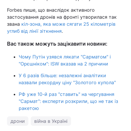
Forbes пише, що внаслідок активного
застосування дронів на фронті утворилася так
звана
кіл-зона, яка може сягати 25 кілометрів
углиб від лінії зіткнення
.
Вас також можуть зацікавити новини:
Чому Путін узявся лякати "Сарматом" і
"Орєшніком": ISW вказав на 2 причини
У 6 разів більше: незалежні аналітики
назвали рекордну ціну "Золотого купола"
РФ уже 10-й раз "ставить" на чергування
"Сармат": експерти розкрили, що не так із
ракетою
дрони
війна в Україні