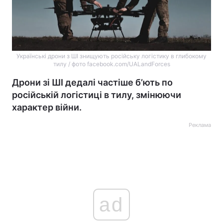
Українські дрони з ШІ знищують російську логістику в глибокому
тилу / фото facebook.com/UALandForces
Дрони зі ШІ дедалі частіше б’ють по
російській логістиці в тилу, змінюючи
характер війни.
Реклама
ad