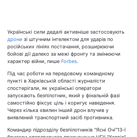
Головна
Війна
Українські сили дедалі активніше застосовують
дрони
зі штучним інтелектом для ударів по
Україна
Політика
російських лініях постачання, розширюючи
Економіка
Світ
бойові дії далеко за межі фронту та змінюючи
характер війни, пише
Forbes
.
Спорт
Наука
Під час роботи на передовому командному
Техно і зв'язок
Лайт
пункті в Харківській області журналісти
спостерігали, як українські оператори
Зброя
Інциденти
запускають безпілотник, який у фінальній фазі
самостійно фіксує ціль і коригує наведення.
Здоров'я
Туризм
Через кілька хвилин інший дрон влучив у
виявлений транспортний засіб противника.
Цікавинки
Погода
Командир підрозділу безпілотників "Ясні Очі"13-ї
Екологія
Регіони