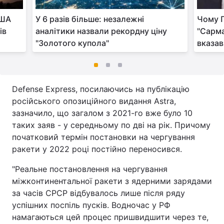
США
У 6 разів більше: незалежні
Чому П
ів
аналітики назвали рекордну ціну
"Сарма
"Золотого купола"
вказав
Defense Express, посилаючись на публікацію
російського опозиційного видання Astra,
зазначило, що загалом з 2021-го вже було 10
таких заяв - у середньому по дві на рік. Причому
початковий термін постановки на чергування
ракети у 2022 році постійно переносився.
"Реальне постановлення на чергування
міжконтинентальної ракети з ядерними зарядами
за часів СРСР відбувалось лише після ряду
успішних поспіль пусків. Водночас у РФ
намагаються цей процес пришвидшити через те,