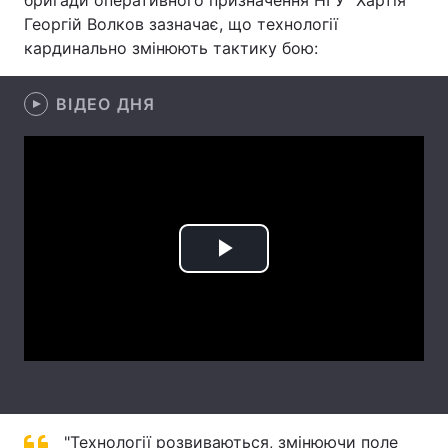
бригади оперативного призначення НГУ "Хартія"
Георгій Волков зазначає, що технології
Лонгріди
кардинально змінюють тактику бою:
Відео з Youtube
Статті
ВІДЕО ДНЯ
Інтерв'ю
Думки
Архів
Вакансії
Контакти
Play
Послуги
Video
"Технології розвиваються, змінюючи поле