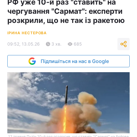
РФ уже 10-й раз "ставить" на
чергування "Сармат": експерти
розкрили, що не так із ракетою
ІРИНА НЕСТЕРОВА
09:52, 13.05.26
3 хв.
685
Підпишіться на нас в Google
12 травня Путін 10-й раз оголосив, що ставить "Сармат" на бойове