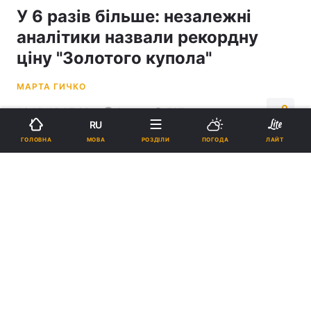
У 6 разів більше: незалежні
аналітики назвали рекордну
ціну "Золотого купола"
МАРТА ГИЧКО
08:18, 13.05.26
3 хв.
787
RU
МОВА
ГОЛОВНА
РОЗДІЛИ
ПОГОДА
ЛАЙТ
Підпишіться на нас в Google