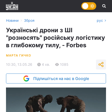
›
Новини
Зброя
рус
Українські дрони з ШІ
"розносять" російську логістику
в глибокому тилу, - Forbes
МАРТА ГИЧКО
10:30, 13.05.26
4 хв.
1085
Підпишіться на нас в Google