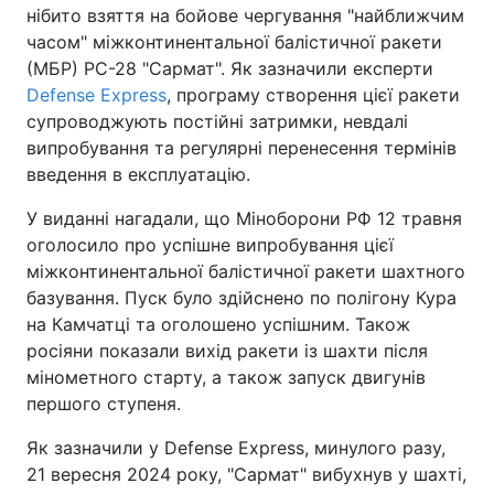
нібито взяття на бойове чергування "найближчим
часом" міжконтинентальної балістичної ракети
(МБР) РС-28 "Сармат". Як зазначили експерти
Defense Express
, програму створення цієї ракети
супроводжують постійні затримки, невдалі
випробування та регулярні перенесення термінів
введення в експлуатацію.
У виданні нагадали, що Міноборони РФ 12 травня
оголосило про успішне випробування цієї
міжконтинентальної балістичної ракети шахтного
базування. Пуск було здійснено по полігону Кура
на Камчатці та оголошено успішним. Також
росіяни показали вихід ракети із шахти після
мінометного старту, а також запуск двигунів
першого ступеня.
Як зазначили у Defense Express, минулого разу,
21 вересня 2024 року, "Сармат" вибухнув у шахті,