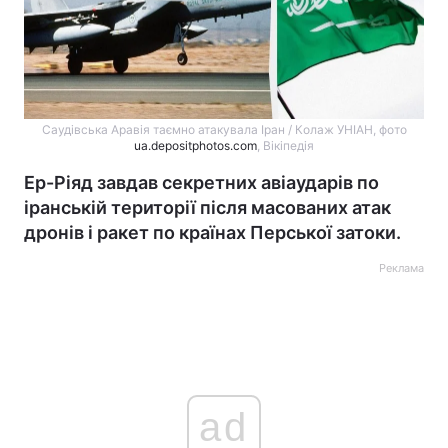
Саудівська Аравія таємно атакувала Іран / Колаж УНІАН, фото
ua.depositphotos.com
, Вікіпедія
Ер-Ріяд завдав секретних авіаударів по
іранській території після масованих атак
дронів і ракет по країнах Перської затоки.
Реклама
ad