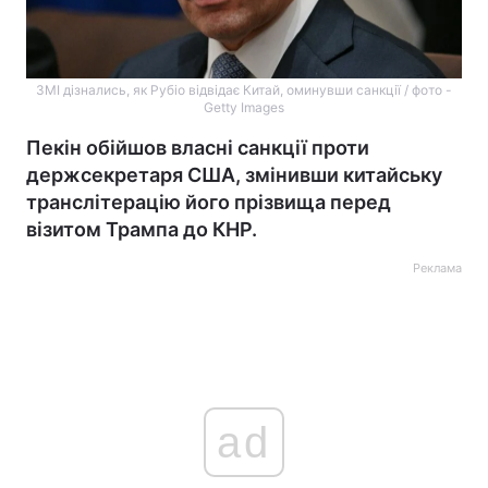
ЗМІ дізнались, як Рубіо відвідає Китай, оминувши санкції / фото -
Getty Images
Пекін обійшов власні санкції проти
держсекретаря США, змінивши китайську
транслітерацію його прізвища перед
візитом Трампа до КНР.
Реклама
ad