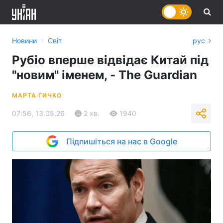
›
Новини
Світ
рус
Рубіо вперше відвідає Китай під
"новим" іменем, - The Guardian
МАРТА ГИЧКО
07:56, 13.05.26
2 хв.
1940
Підпишіться на нас в Google