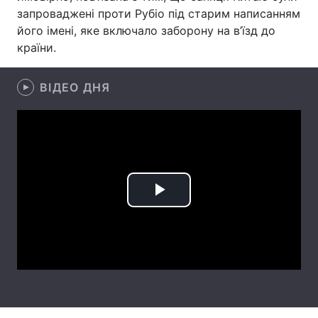
запроваджені проти Рубіо під старим написанням
Лонгріди
його імені, яке включало заборону на в’їзд до
країни.
Відео з Youtube
Статті
ВІДЕО ДНЯ
Інтерв'ю
Думки
Архів
Вакансії
Контакти
Послуги
Play
Video