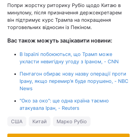
Попри жорстку риторику Рубіо щодо Китаю в
минулому, після призначення держсекретарем
він підтримує курс Трампа на покращення
торговельних відносин із Пекіном.
Вас також можуть зацікавити новини:
В Ізраїлі побоюються, що Трамп може
укласти невигідну угоду з Іраном, - CNN
Пентагон обирає нову назву операції проти
Ірану, якщо перемир’я буде порушено, - NBC
News
"Око за око": ще одна країна таємно
атакувала Іран, - Reuters
США
Китай
Марко Рубіо