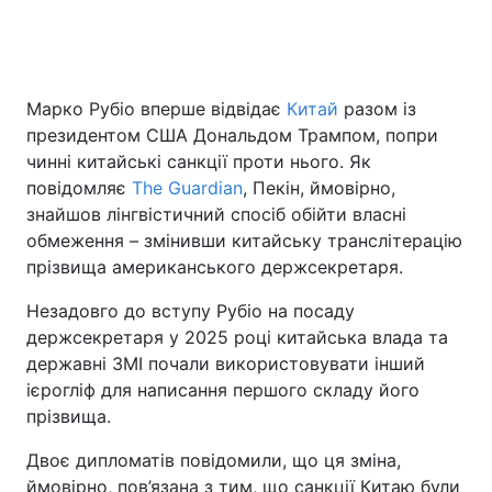
Головна
Війна
Марко Рубіо вперше відвідає
Китай
разом із
президентом США Дональдом Трампом, попри
Україна
Політика
чинні китайські санкції проти нього. Як
повідомляє
The Guardian
, Пекін, ймовірно,
Економіка
Світ
знайшов лінгвістичний спосіб обійти власні
обмеження – змінивши китайську транслітерацію
Спорт
Наука
прізвища американського держсекретаря.
Техно і зв'язок
Лайт
Незадовго до вступу Рубіо на посаду
держсекретаря у 2025 році китайська влада та
Зброя
Інциденти
державні ЗМІ почали використовувати інший
Здоров'я
Туризм
ієрогліф для написання першого складу його
прізвища.
Цікавинки
Погода
Двоє дипломатів повідомили, що ця зміна,
Екологія
Регіони
ймовірно, пов’язана з тим, що санкції Китаю були