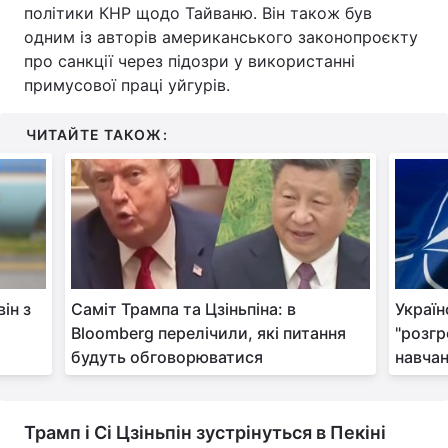
політики КНР щодо Тайваню. Він також був
одним із авторів американського законопроєкту
про санкції через підозри у використанні
примусової праці уйгурів.
ЧИТАЙТЕ ТАКОЖ:
ін з
Саміт Трампа та Цзіньпіна: в
Україн
Bloomberg перелічили, які питання
"розгр
будуть обговорюватися
навчан
Трамп і Сі Цзіньпін зустрінуться в Пекіні