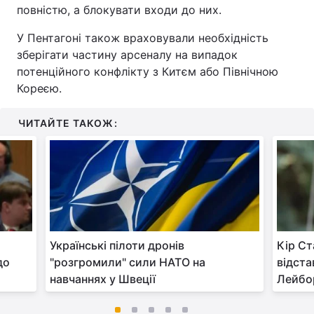
повністю, а блокувати входи до них.
У Пентагоні також враховували необхідність
зберігати частину арсеналу на випадок
потенційного конфлікту з Китєм або Північною
Кореєю.
ЧИТАЙТЕ ТАКОЖ:
Українські пілоти дронів
Кір Ст
до
"розгромили" сили НАТО на
відста
навчаннях у Швеції
Лейбор