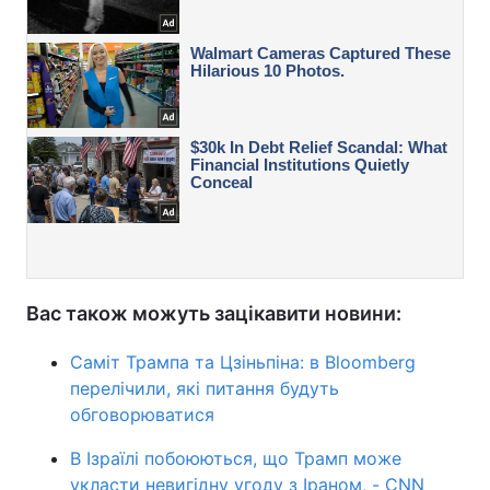
Вас також можуть зацікавити новини:
Саміт Трампа та Цзіньпіна: в Bloomberg
перелічили, які питання будуть
обговорюватися
В Ізраїлі побоюються, що Трамп може
укласти невигідну угоду з Іраном, - CNN