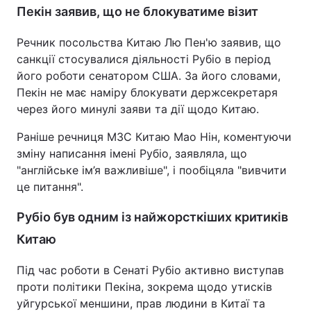
Пекін заявив, що не блокуватиме візит
Тема оформлення
Речник посольства Китаю Лю Пен'ю заявив, що
санкції стосувалися діяльності Рубіо в період
його роботи сенатором США. За його словами,
Пекін не має наміру блокувати держсекретаря
через його минулі заяви та дії щодо Китаю.
Раніше речниця МЗС Китаю Мао Нін, коментуючи
зміну написання імені Рубіо, заявляла, що
"англійське ім’я важливіше", і пообіцяла "вивчити
це питання".
Рубіо був одним із найжорсткіших критиків
Китаю
Під час роботи в Сенаті Рубіо активно виступав
проти політики Пекіна, зокрема щодо утисків
уйгурської меншини, прав людини в Китаї та