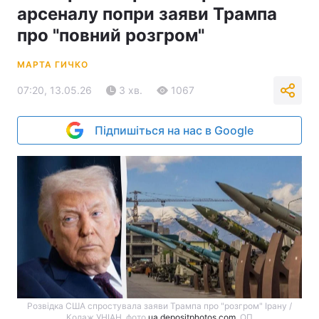
арсеналу попри заяви Трампа
про "повний розгром"
МАРТА ГИЧКО
07:20, 13.05.26
3 хв.
1067
Підпишіться на нас в Google
Розвідка США спростувала заяви Трампа про "розгром" Ірану /
Колаж УНІАН, фото
ua.depositphotos.com
, ОП