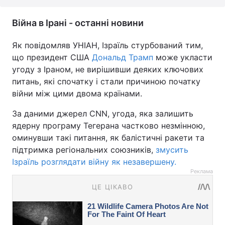
Війна в Ірані - останні новини
Як повідомляв УНІАН, Ізраїль стурбований тим,
що президент США
Дональд Трамп
може укласти
угоду з Іраном, не вирішивши деяких ключових
питань, які спочатку і стали причиною початку
війни між цими двома країнами.
За даними джерел CNN, угода, яка залишить
ядерну програму Тегерана частково незмінною,
оминувши такі питання, як балістичні ракети та
підтримка регіональних союзників,
змусить
Ізраїль розглядати війну як незавершену.
Реклама