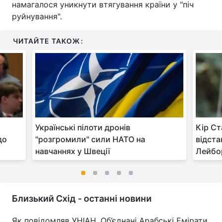
намагалося уникнути втягування країни у "піч
руйнування".
ЧИТАЙТЕ ТАКОЖ:
Українські пілоти дронів
Кір Ст
до
"розгромили" сили НАТО на
відста
навчаннях у Швеції
Лейбор
Близький Схід - останні новини
Як повідомляв УНІАН, Об’єднані Арабські Емірати