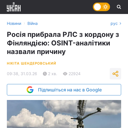
›
Новини
Війна
рус
Росія прибрала РЛС з кордону з
Фінляндією: OSINT-аналітики
назвали причину
НІКІТА ШЕНДЕРОВСЬКИЙ
09:38, 31.03.26
2 хв.
22924
Підпишіться на нас в Google