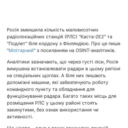
Головна
Війна
Росія зменшила кількість маловисотних
радіолокаційних станцій (РЛС) "Каста-2Е2" та
Україна
Політика
"Подлет" біля кордону з Фінляндією. Про це пише
Економіка
Світ
"
Мілітарний
" з посиланням на OSINT-аналітиків.
Аналітики зазначають, що через густі ліси, Росія
Спорт
Наука
вимушена встановлювати радари в цьому регіоні
Техно і зв'язок
Лайт
на спеціальних щоглах. А біля них лишають
допоміжні машини, які забезпечують роботу
Зброя
Інциденти
командного пункту та обладнання для
функціонування радара. Багато таких місць для
Здоров'я
Туризм
розміщення РЛС у цьому районі стоять
закинутими, без ознак використання чи
Цікавинки
Погода
активності.
Екологія
Регіони