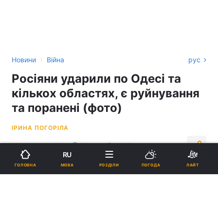
›
Новини
Війна
рус
Росіяни ударили по Одесі та
кількох областях, є руйнування
та поранені (фото)
ІРИНА ПОГОРІЛА
07:14, 31.03.26
2 хв.
1885
RU
МОВА
ГОЛОВНА
РОЗДІЛИ
ПОГОДА
ЛАЙТ
Підпишіться на нас в Google