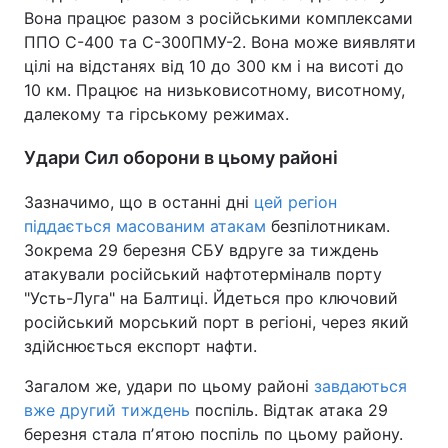
Вона працює разом з російськими комплексами
ППО С-400 та С-300ПМУ-2. Вона може виявляти
цілі на відстанях від 10 до 300 км і на висоті до
10 км. Працює на низьковисотному, висотному,
далекому та гірському режимах.
Удари Сил оборони в цьому районі
Зазначимо, що в останні дні
цей регіон
піддається масованим атакам
безпілотникам.
Зокрема 29 березня СБУ вдруге за тиждень
атакували російський нафтотерміналв порту
"Усть-Луга" на Балтиці. Йдеться про ключовий
російський морський порт в регіоні, через який
здійснюється експорт нафти.
Загалом же, удари по цьому районі
завдаються
вже другий тиждень
поспіль. Відтак атака 29
березня стала пʼятою поспіль по цьому району.