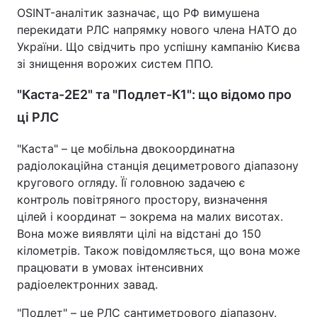
OSINT-аналітик зазначає, що РФ вимушена
Тема оформлення
перекидати РЛС напрямку нового члена НАТО до
України. Що свідчить про успішну кампанію Києва
зі знищення ворожих систем ППО.
"Каста-2Е2" та "Подлет-К1": що відомо про
ці РЛС
"Каста" – це мобільна двокоординатна
радіолокаційна станція дециметрового діапазону
кругового огляду. Її головною задачею є
контроль повітряного простору, визначення
цілей і координат – зокрема на малих висотах.
Вона може виявляти цілі на відстані до 150
кілометрів. Також повідомляється, що вона може
працювати в умовах інтенсивних
радіоелектронних завад.
"Подлет" – це РЛС сантиметрового діапазону.