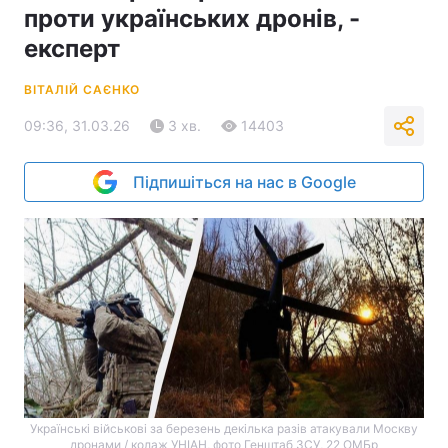
проти українських дронів, -
експерт
ВІТАЛІЙ САЄНКО
09:36, 31.03.26
3 хв.
14403
Підпишіться на нас в Google
Українські військові за березень декілька разів атакували Москву
дронами / колаж УНІАН, фото Генштаб ЗСУ, 22 ОМБр