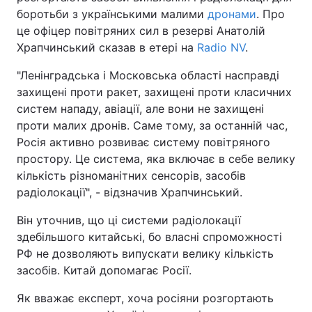
боротьби з українськими малими
дронами
. Про
це офіцер повітряних сил в резерві Анатолій
Храпчинський сказав в етері на
Radio NV
.
"Ленінградська і Московська області насправді
захищені проти ракет, захищені проти класичних
систем нападу, авіації, але вони не захищені
проти малих дронів. Саме тому, за останній час,
Росія активно розвиває систему повітряного
простору. Це система, яка включає в себе велику
кількість різноманітних сенсорів, засобів
радіолокації", - відзначив Храпчинський.
Він уточнив, що ці системи радіолокації
здебільшого китайські, бо власні спроможності
РФ не дозволяють випускати велику кількість
засобів. Китай допомагає Росії.
Як вважає експерт, хоча росіяни розгортають