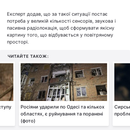
Експерт додав, що за такої ситуації постає
потреба у великій кількості сенсорів, звукова і
пасивна радіолокація, щоб сформувати якісну
картину того, що відбувається у повітряному
просторі.
ЧИТАЙТЕ ТАКОЖ:
ступу
Росіяни ударили по Одесі та кількох
Сирськ
областях, є руйнування та поранені
пробле
(фото)