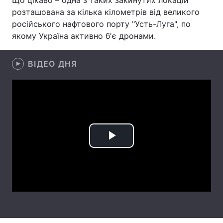
Що цікаво – одна з таких закинутих локацій
розташована за кілька кілометрів від великого
Лонгріди
російського нафтового порту "Усть-Луга", по
якому Україна активно бʼє дронами.
Відео з Youtube
Статті
ВІДЕО ДНЯ
Інтерв'ю
Думки
Архів
Вакансії
Контакти
Послуги
Play
Video