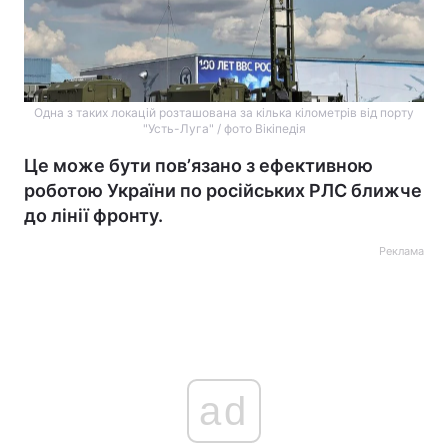
Одна з таких локацій розташована за кілька кілометрів від порту
"Усть-Луга" / фото Вікіпедія
Це може бути повʼязано з ефективною
роботою України по російських РЛС ближче
до лінії фронту.
Реклама
ad