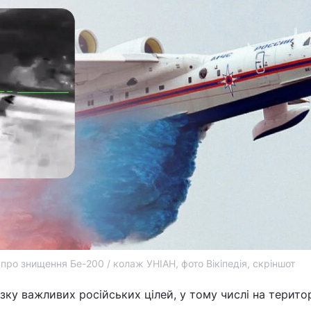
про знищення Бе-200 / колаж УНІАН, фото Вікіпедія, скріншот
зку важливих російських цілей, у тому числі на територ