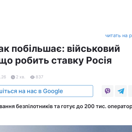
читать на 
ак побільшає: військовий
 що робить ставку Росія
.26
2 хв.
837
іться на нас в Google
ання безпілотників та готує до 200 тис. оператор