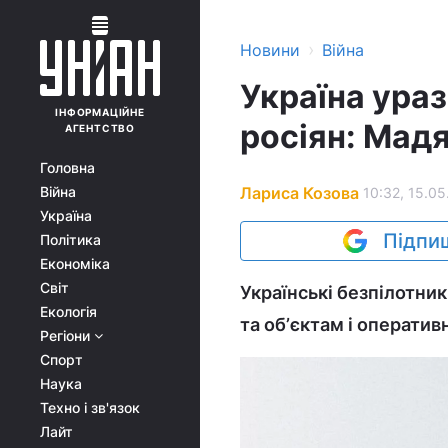
›
Новини
Війна
Україна ураз
ІНФОРМАЦІЙНЕ
росіян: Мадя
АГЕНТСТВО
Головна
Лариса Козова
Війна
10:32, 15.05
Україна
Підпиш
Політика
Економіка
Світ
Українські безпілотни
Екологія
та обʼєктам і оператив
Регіони
Спорт
Наука
Техно і зв'язок
Лайт