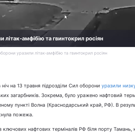
и літак-амфібію та гвинтокрил росіян
борони уразили літак-амфібію та гвинтокрил росіян
 ніч на 13 травня підрозділи Сил оборони
уразили низк
ьких загарбників. Зокрема, було уражено нафтовий терм
еному пункті Волна (Краснодарський край, РФ). В резуль
ахнула пожежа.
із ключових нафтових терміналів РФ біля порту Тамань, 