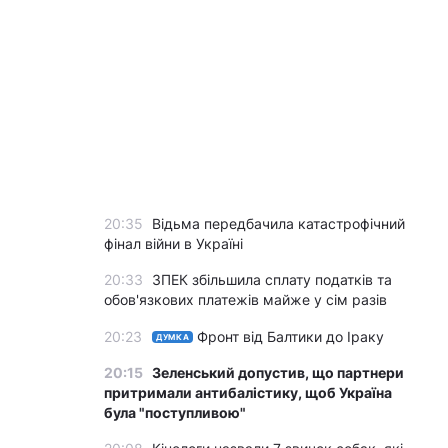
20:35
Відьма передбачила катастрофічний
фінал війни в Україні
20:33
ЗПЕК збільшила сплату податків та
обов'язкових платежів майже у сім разів
20:23
Фронт від Балтики до Іраку
ДУМКА
20:15
Зеленський допустив, що партнери
притримали антибалістику, щоб Україна
була "поступливою"