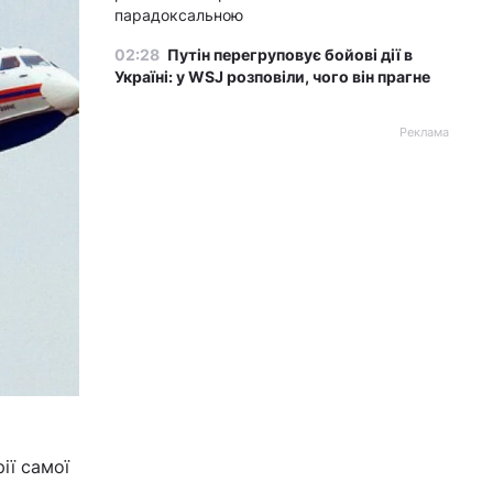
парадоксальною
02:28
Путін перегруповує бойові дії в
Україні: у WSJ розповіли, чого він прагне
Реклама
ії самої