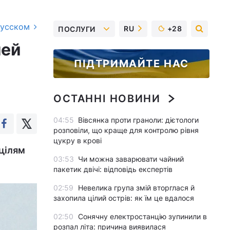
русском
RU
+28
ПОСЛУГИ
лей
ПІДТРИМАЙТЕ НАС
ОСТАННІ НОВИНИ
04:55
Вівсянка проти граноли: дієтологи
розповіли, що краще для контролю рівня
цукру в крові
 цілям
03:53
Чи можна заварювати чайний
пакетик двічі: відповідь експертів
02:59
Невелика група змій вторглася й
захопила цілий острів: як їм це вдалося
02:50
Сонячну електростанцію зупинили в
розпал літа: причина виявилася