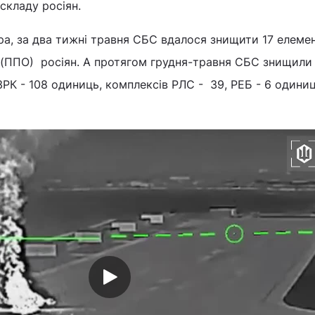
складу росіян.
а, за два тижні травня СБС вдалося знищити 17 елемен
 (ППО) росіян. А протягом грудня-травня СБС знищили
ЗРК - 108 одиниць, комплексів РЛС - 39, РЕБ - 6 одиниц