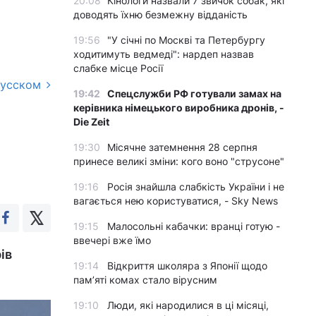
20:08
Кінологи назвали 7 звичок собак, які
доводять їхню безмежну відданість
19:56
"У січні по Москві та Петербургу
ходитимуть ведмеді": нардеп назвав
слабке місце Росії
русском
19:42
Спецслужби РФ готували замах на
керівника німецького виробника дронів, -
Die Zeit
19:30
Місячне затемнення 28 серпня
принесе великі зміни: кого воно "струсоне"
19:16
Росія знайшла слабкість України і не
вагається нею користуватися, - Sky News
19:15
Малосольні кабачки: вранці готую -
ввечері вже їмо
ів
19:14
Відкриття школяра з Японії щодо
пам’яті комах стало вірусним
19:10
Люди, які народилися в ці місяці,