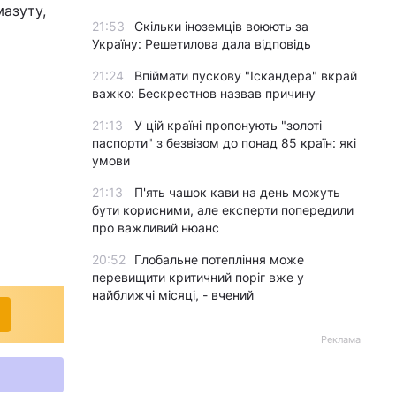
азуту,
21:53
Скільки іноземців воюють за
Україну: Решетилова дала відповідь
21:24
Впіймати пускову "Іскандера" вкрай
важко: Бескрестнов назвав причину
21:13
У цій країні пропонують "золоті
паспорти" з безвізом до понад 85 країн: які
умови
21:13
П'ять чашок кави на день можуть
бути корисними, але експерти попередили
про важливий нюанс
20:52
Глобальне потепління може
перевищити критичний поріг вже у
найближчі місяці, - вчений
Реклама