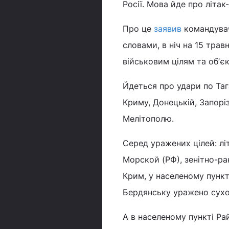
Росії. Мова йде про літак
Про це
заявив
командувач
словами, в ніч на 15 тра
військовим цілям та обʼє
Йдеться про удари по Таг
Криму, Донецькій, Запоріз
Мелітополю.
Серед уражених цілей: лі
Морской (РФ), зенітно-ра
Крим, у населеному пункт
Бердянську уражено сухо
А в населеному пункті Ра