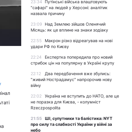
23:34
Путінські війська влаштовують
"сафарі" на людей у Херсоні: аналітик
назвала причину
23:09
Над Землею зійшов Оленячий
Місяць: як це вплине на знаки зодіаку
22:55
Макрон різко відреагував на нові
удари РФ по Києву
22:24
Експертка попередила про новий
стрибок цін на популярну в Україні крупу
22:12
Два передбачення вже збулись:
"живий Нострадамус" напророчив нову
у
війну
інал
22:02
Україна не вступить до НАТО, але це
не поразка для Києва, - колумніст
таті
Rzeczpospolita
21:55
ШІ, супутники та балістика: NYT
про силу та слабкості України у війні за
на
небо