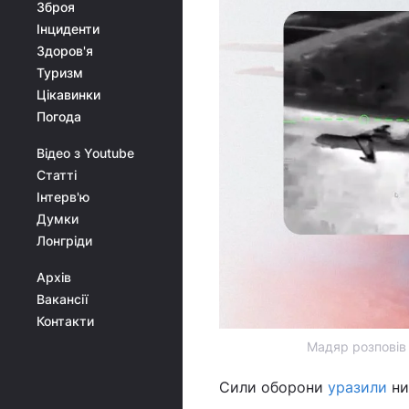
Зброя
Інциденти
Здоров'я
Туризм
Цікавинки
Погода
Відео з Youtube
Статті
Інтерв'ю
Думки
Лонгріди
Архів
Вакансії
Контакти
Мадяр розповів 
Сили оборони
уразили
ни