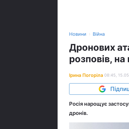
›
Новини
Війна
Дронових ат
розповів, на
Ірина Погоріла
08:45, 15.05
Підпиш
Росія нарощує застосув
дронів.