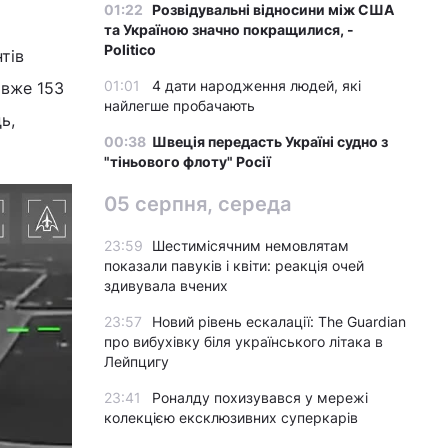
01:22
Розвідувальні відносини між США
та Україною значно покращилися, -
Politico
тів
01:01
4 дати народження людей, які
 вже 153
найлегше пробачають
ь,
00:38
Швеція передасть Україні судно з
"тіньового флоту" Росії
05 серпня, середа
23:59
Шестимісячним немовлятам
показали павуків і квіти: реакція очей
здивувала вчених
23:57
Новий рівень ескалації: The Guardian
про вибухівку біля українського літака в
Лейпцигу
23:41
Роналду похизувався у мережі
колекцією ексклюзивних суперкарів