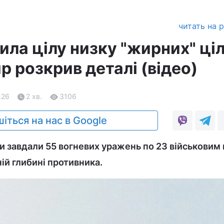
читать на 
ила цілу низку "жирних" ці
р розкрив деталі (відео)
.26
2 хв.
3106
іться на нас в Google
ки завдали 55 вогневих уражень по 23 військовим
ній глибині противника.