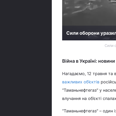
Сили оборони уразил
Сили о
Війна в Україні: новини
Нагадаємо, 12 травня та в
важливих об’єктів
російс
"Таманьнефтегаз" у насел
влучання на об’єкті спал
"Таманьнефтегаз" – один 