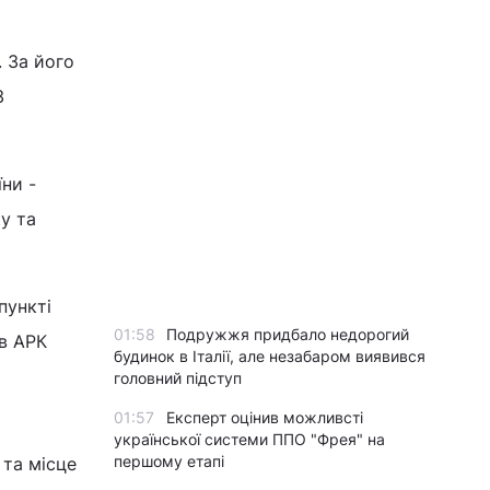
 За його
3
ни -
у та
пункті
01:58
Подружжя придбало недорогий
 в АРК
будинок в Італії, але незабаром виявився
головний підступ
01:57
Експерт оцінив можливсті
української системи ППО "Фрея" на
першому етапі
 та місце