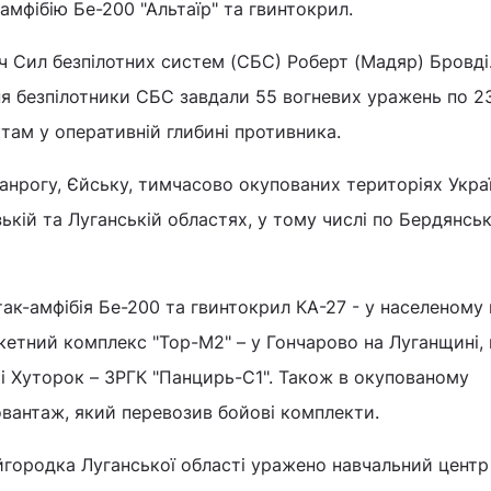
-амфібію Бе-200 "Альтаїр" та гвинтокрил.
 Сил безпілотних систем (СБС) Роберт (Мадяр) Бровді.
вня безпілотники СБС завдали 55 вогневих уражень по 2
ктам у оперативній глибині противника.
анрогу, Єйську, тимчасово окупованих територіях Украї
ькій та Луганській областях, у тому числі по Бердянськ
так-амфібія Бе-200 та гвинтокрил КА-27 - у населеному 
кетний комплекс "Тор-М2" – у Гончарово на Луганщині,
і Хуторок – ЗРГК "Панцирь-С1". Також в окупованому
вантаж, який перевозив бойові комплекти.
йгородка Луганської області уражено навчальний центр