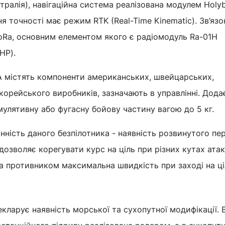
тралія), навігаційна система реалізована модулем Holy
я точності має режим RTK (Real-Time Kinematic). Зв’язо
oRa, основним елементом якого є радіомодуль Ra-01H
НР).
ЛА містять компоненти американських, швейцарських,
корейського виробників, зазначають в управлінні. Дода
улятивну або фугасну бойову частину вагою до 5 кг.
нність даного безпілотника - наявність розвинутого пе
дозволяє корегувати курс на ціль при різних кутах атак
на противником максимальна швидкість при заході на ці
кларує наявність морської та сухопутної модифікації. 