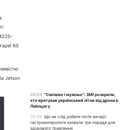
є
ті
4225-
тареї 6S
жливістю
ia Jetson
08:59
"Сміливо і мужньо": ЗМІ розкрили,
хто врятував український літак від дрона в
Лейпцигу
08:58
Що не слід робити після вечері:
гастроентерологи назвали три поради для
здорового травлення