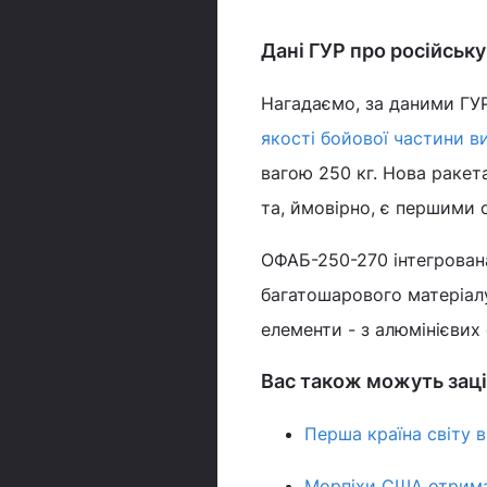
Дані ГУР про російськ
Нагадаємо, за даними ГУР
якості бойової частини в
вагою 250 кг. Нова ракет
та, ймовірно, є першими
ОФАБ-250-270 інтегрована
багатошарового матеріалу
елементи - з алюмінієвих
Вас також можуть заці
Перша країна світу в
Морпіхи США отрима