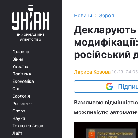
›
Новини
Зброя
Декларують 
ІНФОРМАЦІЙНЕ
модифікації:
АГЕНТСТВО
російський 
Головна
Війна
Україна
Лариса Козова
10:29, 04.05
Політика
Економіка
Підпиш
Світ
Екологія
Важливою відмінністю 
Регіони
Спорт
можливістю автоматичн
Наука
Техно і зв'язок
Лайт