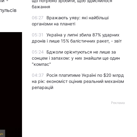
ій -
що потрібно зробити, щоб здійснилося
бажання
пульсів
06:27
Вражають уяву: які найбільші
організми на планеті
05:31
Україна у липні збила 87% ударних
дронів і лише 15% балістичних ракет, - звіт
05:24
Бджоли орієнтуються не лише за
сонцем і запахом: у них знайшли ще один
"компас"
04:37
Росія платитиме Україні по $20 млрд
на рік: економіст оцінив реальний механізм
репарацій
Реклама