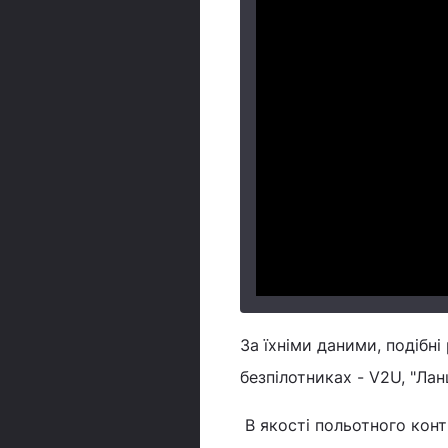
За їхніми даними, подібні
безпілотниках - V2U, "Ланц
В якості польотного кон