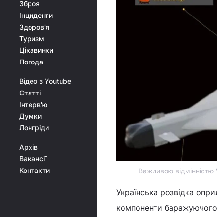
Зброя
Інциденти
Здоров'я
Туризм
Цікавинки
Погода
Відео з Youtube
Статті
Інтерв'ю
Думки
Лонгріди
Архів
Вакансії
Контакти
Важливою відмінністю "
Українська розвідка опри
компоненти баражуючого 