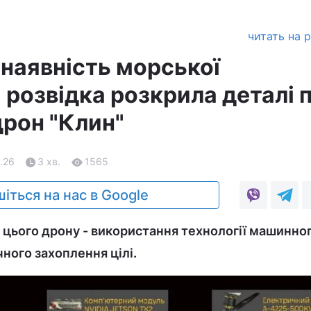
читать на 
наявність морської
 розвідка розкрила деталі 
дрон "Клин"
.26
3 хв.
1565
іться на нас в Google
цього дрону - використання технології машинног
ого захоплення цілі.