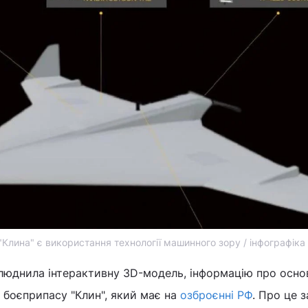
Клина" є використання технології машинного зору / інфографіка
люднила інтерактивну 3D-модель, інформацію про осно
боєприпасу "Клин", який має на
озброєнні РФ
. Про це 