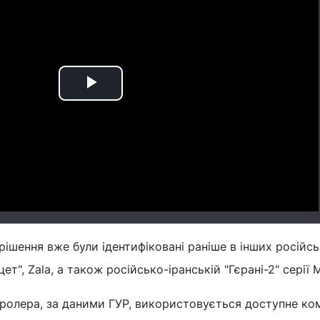
Play
Video
 рішення вже були ідентифіковані раніше в інших російс
ет", Zala, а також російсько-іранській "Гєрані-2" серії 
тролера, за даними ГУР, використовується доступне ко