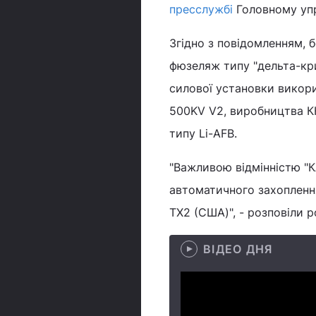
пресслужбі
Головному упр
Згідно з повідомленням, 
фюзеляж типу "дельта-крил
силової установки викор
500KV V2, виробництва КН
типу Li-AFB.
"Важливою відмінністю "К
автоматичного захоплення
TX2 (США)", - розповіли р
ВІДЕО ДНЯ