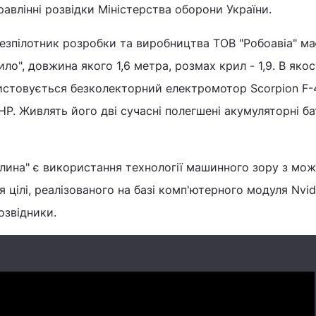
авлінні розвідки Міністерства оборони України.
безпілотник розробки та виробництва ТОВ "Робоавіа" ма
о", довжина якого 1,6 метра, розмах крил - 1,9. В якос
истовується безколекторний електромотор Scorpion F-
Р. Живлять його дві сучасні полегшені акумуляторні ба
лина" є використання технології машинного зору з мо
 цілі, реалізованого на базі комп'ютерного модуля Nvid
озвідники.