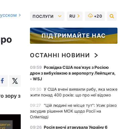
русском
RU
+20
ПОСЛУГИ
ПІДТРИМАЙТЕ НАС
про
ОСТАННІ НОВИНИ
09:59
Розвідка США пов’язує з Росією
дрон з вибухівкою в аеропорту Лейпцига,
- WSJ
09:30
У США вчені виявили рибу, яка може
жити понад 400 років: що про неї відомо
о зору з
09:27
"Цій людині не місце тут": Усик різко
засудив рішення МОК щодо Росії на
Олімпіаді
09:26
Росія вночі атакувала Україну 6