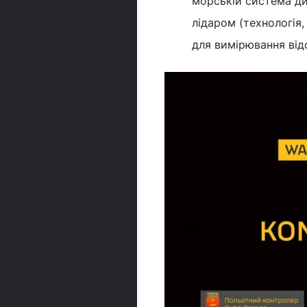
морській система ди
лідаром (технологія
для вимірювання відс