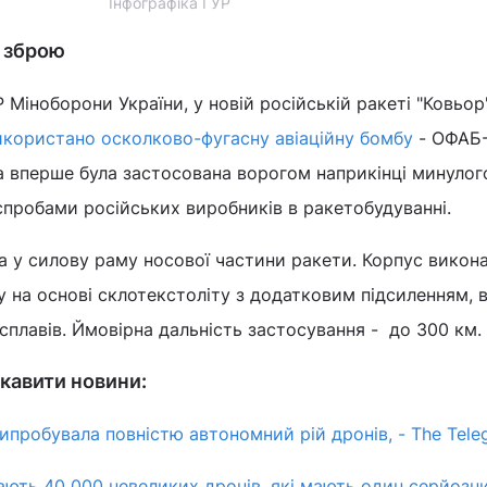
Інфографіка ГУР
у зброю
 Міноборони України, у новій російській ракеті "Ковьо
икористано осколково-фугасну авіаційну бомбу
- ОФАБ-
а вперше була застосована ворогом наприкінці минулог
 спробами російських виробників в ракетобудуванні.
 у силову раму носової частини ракети. Корпус викона
 на основі склотекстоліту з додатковим підсиленням, в
 сплавів. Ймовірна дальність застосування - до 300 км.
кавити новини:
ипробувала повністю автономний рій дронів, - The Tele
ють 40 000 невеликих дронів, які мають один серйозн