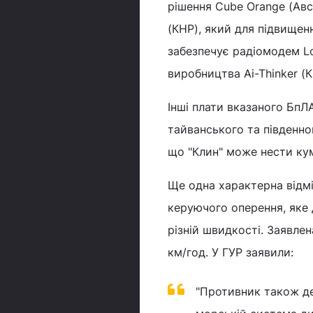
рішення Cube Orange (Авс
(КНР), який для підвищенн
забезпечує радіомодем L
виробництва Ai-Thinker (К
Інші плати вказаного Бп
тайванського та південно
що "Клин" може нести кум
Ще одна характерна відмі
керуючого оперення, яке 
різній швидкості. Заявле
км/год. У ГУР заявили:
"Противник також де