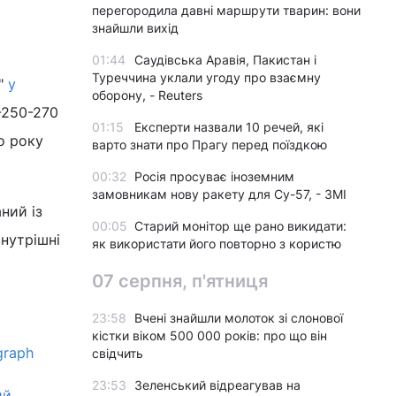
перегородила давні маршрути тварин: вони
знайшли вихід
01:44
Саудівська Аравія, Пакистан і
Туреччина уклали угоду про взаємну
р"
у
оборону, - Reuters
250-270
01:15
Експерти назвали 10 речей, які
о року
варто знати про Прагу перед поїздкою
00:32
Росія просуває іноземним
замовникам нову ракету для Су-57, - ЗМІ
ний із
00:05
Старий монітор ще рано викидати:
нутрішні
як використати його повторно з користю
07 серпня, п'ятниця
23:58
Вчені знайшли молоток зі слонової
кістки віком 500 000 років: про що він
graph
свідчить
23:53
Зеленський відреагував на
ий