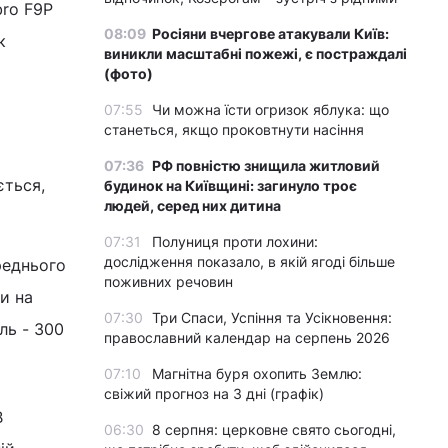
bro F9P
08:09
Росіяни вчергове атакували Київ:
к
виникли масштабні пожежі, є постраждалі
(фото)
07:55
Чи можна їсти огризок яблука: що
станеться, якщо проковтнути насіння
07:36
РФ повністю знищила житловий
ється,
будинок на Київщині: загинуло троє
людей, серед них дитина
07:31
Полуниця проти лохини:
дослідження показало, в якій ягоді більше
реднього
поживних речовин
и на
07:30
Три Спаси, Успіння та Усікновення:
ль - 300
православний календар на серпень 2026
07:10
Магнітна буря охопить Землю:
свіжий прогноз на 3 дні (графік)
В
06:30
8 серпня: церковне свято сьогодні,