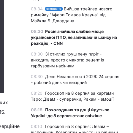
08:34
Вийшов трейлер нового
ОНОВЛЕНО
римейку "Афери Томаса Крауна" від
Майкла Б. Джордана
08:30
Росія знайшла слабке місце
української ППО, не залишаючи шансу на
реакцію, - CNN
08:30
Зі стиглих груш печу пиріг -
виходить просто смакота: рецепт із
гарбузовим насінням
08:30
День Незалежності 2026: 24 серпня
- робочий день чи вихідний
08:20
Гороскоп на 8 серпня за картами
Таро: Дівам - суперечки, Ракам - емоції
ьких
08:15
Похолодання та дощі йдуть по
MS.
Україні: де 8 серпня стане свіжіше
мерційне
08:10
Гороскоп на 8 серпня: Левам –
відпочинок, Козерогам – зустріч з рідними