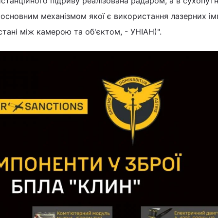
станційного підриву реалізована радаром, а в сухопутн
, основним механізмом якої є використання лазерних ім
тані між камерою та об'єктом, - УНІАН)".