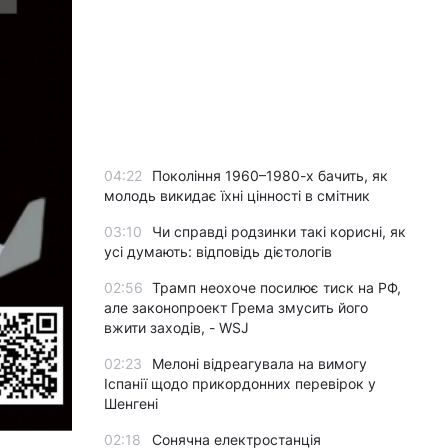
04:22
Покоління 1960–1980-х бачить, як
молодь викидає їхні цінності в смітник
03:10
Чи справді родзинки такі корисні, як
усі думають: відповідь дієтологів
02:56
Трамп неохоче посилює тиск на РФ,
але законопроект Грема змусить його
вжити заходів, - WSJ
02:23
Мелоні відреагувала на вимогу
Іспанії щодо прикордонних перевірок у
Шенгені
02:18
Сонячна електростанція