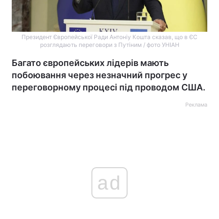
Президент Європейської Ради Антоніу Кошта сказав, що в ЄС
розглядають переговори з Путіним / фото УНІАН
Багато європейських лідерів мають
побоювання через незначний прогрес у
переговорному процесі під проводом США.
Реклама
ad