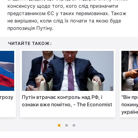
консенсусу щодо того, кого слід призначити
представником ЄС у таких перемовинах. Також
не вирішено, коли слід їх почати та якою буде
пропозиція Путіну.
ЧИТАЙТЕ ТАКОЖ:
огрозу
Путін втрачає контроль над РФ, і
"Він п
ознаки вже помітно, - The Economist
покину
україн