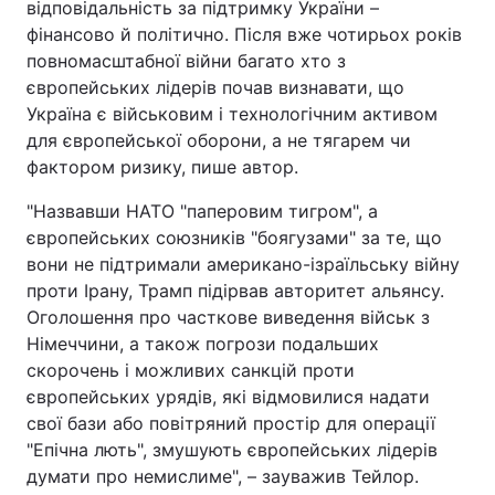
відповідальність за підтримку України –
фінансово й політично. Після вже чотирьох років
Лонгріди
повномасштабної війни багато хто з
європейських лідерів почав визнавати, що
Відео з Youtube
Статті
Україна є військовим і технологічним активом
для європейської оборони, а не тягарем чи
Інтерв'ю
Думки
фактором ризику, пише автор.
Архів
Вакансії
"Назвавши НАТО "паперовим тигром", а
європейських союзників "боягузами" за те, що
Контакти
вони не підтримали американо-ізраїльську війну
проти Ірану, Трамп підірвав авторитет альянсу.
Послуги
Оголошення про часткове виведення військ з
Німеччини, а також погрози подальших
скорочень і можливих санкцій проти
європейських урядів, які відмовилися надати
свої бази або повітряний простір для операції
"Епічна лють", змушують європейських лідерів
думати про немислиме", – зауважив Тейлор.