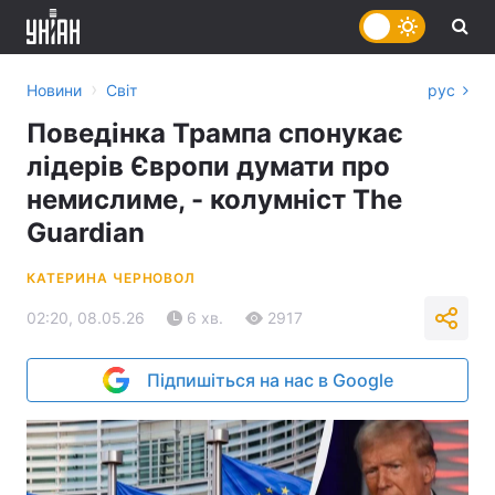
›
Новини
Світ
рус
Поведінка Трампа спонукає
лідерів Європи думати про
немислиме, - колумніст The
Guardian
КАТЕРИНА ЧЕРНОВОЛ
02:20, 08.05.26
6 хв.
2917
Підпишіться на нас в Google