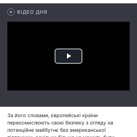
Тема оформлення
ВІДЕО ДНЯ
Play
Video
За його словами, європейські країни
переосмислюють свою безпеку з огляду на
потенційне майбутнє без американської