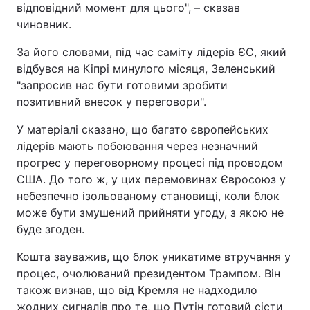
відповідний момент для цього", – сказав
чиновник.
За його словами, під час саміту лідерів ЄС, який
відбувся на Кіпрі минулого місяця, Зеленський
"запросив нас бути готовими зробити
позитивний внесок у переговори".
У матеріалі сказано, що багато європейських
лідерів мають побоювання через незначний
прогрес у переговорному процесі під проводом
США. До того ж, у цих перемовинах Євросоюз у
небезпечно ізольованому становищі, коли блок
може бути змушений прийняти угоду, з якою не
буде згоден.
Кошта зауважив, що блок уникатиме втручання у
процес, очолюваний президентом Трампом. Він
також визнав, що від Кремля не надходило
жодних сигналів про те, що Путін готовий сісти