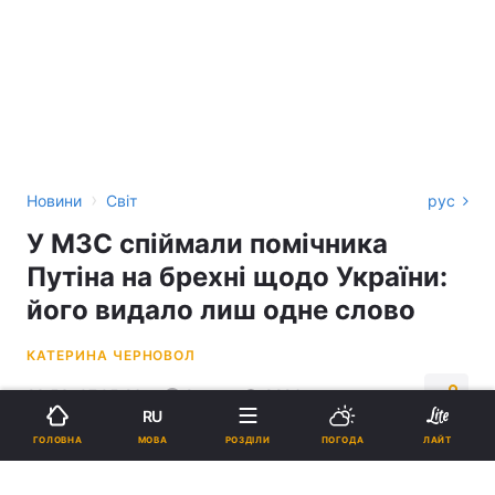
›
Новини
Світ
рус
У МЗС спіймали помічника
Путіна на брехні щодо України:
його видало лиш одне слово
КАТЕРИНА ЧЕРНОВОЛ
23:53, 07.05.26
2 хв.
9296
RU
МОВА
ГОЛОВНА
РОЗДІЛИ
ПОГОДА
ЛАЙТ
Підпишіться на нас в Google