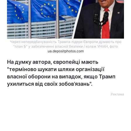
Через непередбачуваність Трампа лідери Євпропи думають про
"план Б" у забезпеченні власної безпеки / колаж УНІАН, фото
ua.depositphotos.com
На думку автора, європейці мають
"терміново шукати шляхи організації
власної оборони на випадок, якщо Трамп
ухилиться від своїх зобов’язань".
Реклама