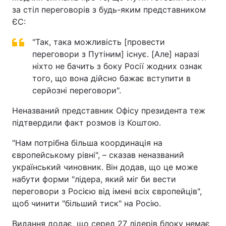
за стіл переговорів з будь-яким представником
ЄС:
"Так, така можливість [провести
переговори з Путіним] існує. [Але] наразі
ніхто не бачить з боку Росії жодних ознак
того, що вона дійсно бажає вступити в
серйозні переговори".
Неназваний представник Офісу президента теж
підтвердили факт розмов із Коштою.
"Нам потрібна більша координація на
європейському рівні", – сказав неназваний
український чиновник. Він додав, що це може
набути форми "лідера, який міг би вести
переговори з Росією від імені всіх європейців",
щоб чинити "більший тиск" на Росію.
Видання додає, що серед 27 лідерів блоку немає