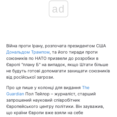
ad
Головна
Війна
Україна
Політика
Війна проти Ірану, розпочата президентом США
Економіка
Світ
Дональдом Трампом
, та його тиради проти
Спорт
Наука
союзників по НАТО призвели до розробки в
Європі "плану Б" на випадок, якщо Штати більше
Техно і зв'язок
Лайт
не будуть готові допомагати захищати союзників
від російської загрози.
Зброя
Інциденти
Про це пише у колонці для видання
The
Здоров'я
Туризм
Guardian
Пол Тейлор – журналіст, старший
запрошений науковий співробітник
Цікавинки
Погода
Європейського центру політики. Він зауважив,
що країни Європи вже взяли на себе
Екологія
Регіони