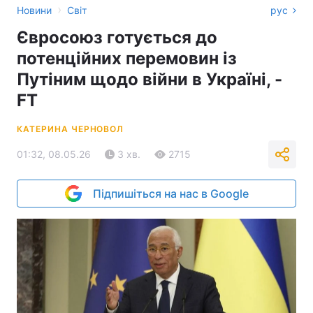
›
Новини
Світ
рус
Євросоюз готується до
потенційних перемовин із
Путіним щодо війни в Україні, -
FT
КАТЕРИНА ЧЕРНОВОЛ
01:32, 08.05.26
3 хв.
2715
Підпишіться на нас в Google