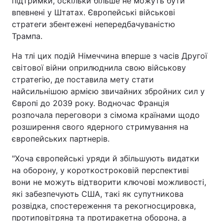
підтримки, оскільки більше не можуть бути
впевнені у Штатах. Європейські військові
стратеги збентежені непередбачуваністю
Трампа.
На тлі цих подій Німеччина вперше з часів Другої
світової війни оприлюднила свою військову
стратегію, де поставила мету стати
найсильнішою армією звичайних збройних сил у
Європі до 2039 року. Водночас Франція
розпочала переговори з сімома країнами щодо
розширення свого ядерного стримування на
європейських партнерів.
"Хоча європейські уряди й збільшують видатки
на оборону, у короткостроковій перспективі
вони не можуть відтворити ключові можливості,
які забезпечують США, такі як супутникова
розвідка, спостереження та рекогносцировка,
протиповітряна та протиракетна оборона, а