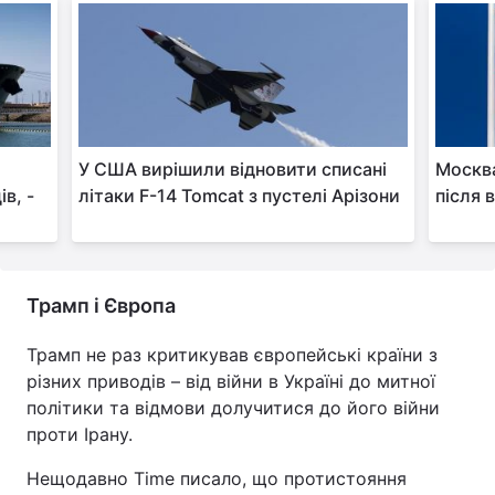
У США вирішили відновити списані
Москва
в, -
літаки F-14 Tomcat з пустелі Арізони
після 
Трамп і Європа
Трамп не раз критикував європейські країни з
різних приводів – від війни в Україні до митної
політики та відмови долучитися до його війни
проти Ірану.
Нещодавно Time писало, що протистояння