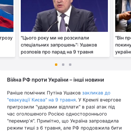
огрозу
"Цього року ми не розсилали
"Він п
спеціальних запрошень": Ушаков
покину
розповів про парад на 9 травня
україн
Війна РФ проти України – інші новини
Раніше помічник Путіна Ушаков
закликав до
"евакуації Києва" на 9 травня
. У Кремлі вчергове
пригрозили "ударами відплати" в разі атак під
час оголошеного Росією одностороннього
"перемирʼя". Примітно, що Україна запровадила
режим тиші з 6 травня, але РФ продовжила бити