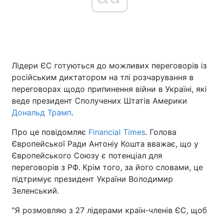
Головна
Війна
Україна
Політика
Лідери ЄС готуються до можливих переговорів із
російським диктатором на тлі розчарування в
Економіка
Світ
переговорах щодо припинення війни в Україні, які
веде президент Сполучених Штатів Америки
Спорт
Наука
Дональд Трамп
.
Техно і зв'язок
Лайт
Про це повідомляє
Financial Times
. Голова
Європейської Ради Антоніу Кошта вважає, що у
Зброя
Інциденти
Європейського Союзу є потенціал для
переговорів з РФ. Крім того, за його словами, це
Здоров'я
Туризм
підтримує президент України Володимир
Зеленський.
Цікавинки
Погода
"Я розмовляю з 27 лідерами країн-членів ЄС, щоб
Екологія
Регіони