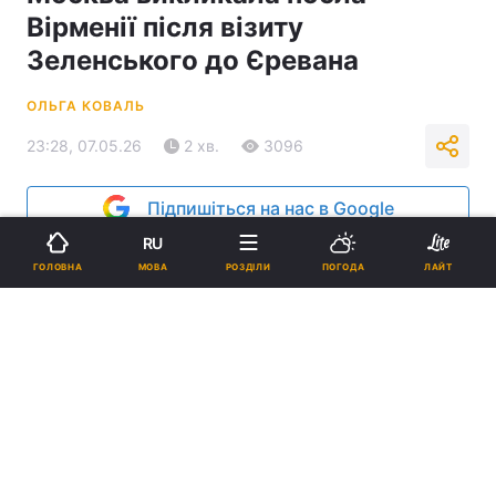
Вірменії після візиту
Зеленського до Єревана
ОЛЬГА КОВАЛЬ
23:28, 07.05.26
2 хв.
3096
Підпишіться на нас в Google
RU
МОВА
ГОЛОВНА
РОЗДІЛИ
ПОГОДА
ЛАЙТ
Росія відреагувала на візит Зеленського до Вірменії / фото