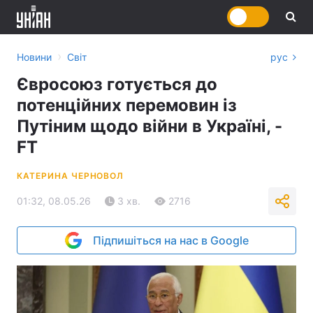
›
Новини
Світ
рус
Євросоюз готується до
потенційних перемовин із
Путіним щодо війни в Україні, -
FT
КАТЕРИНА ЧЕРНОВОЛ
01:32, 08.05.26
3 хв.
2716
Підпишіться на нас в Google