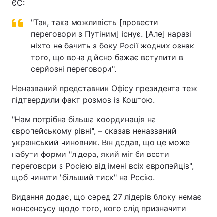
ЄС:
"Так, така можливість [провести
переговори з Путіним] існує. [Але] наразі
ніхто не бачить з боку Росії жодних ознак
того, що вона дійсно бажає вступити в
серйозні переговори".
Неназваний представник Офісу президента теж
підтвердили факт розмов із Коштою.
"Нам потрібна більша координація на
європейському рівні", – сказав неназваний
український чиновник. Він додав, що це може
набути форми "лідера, який міг би вести
переговори з Росією від імені всіх європейців",
щоб чинити "більший тиск" на Росію.
Видання додає, що серед 27 лідерів блоку немає
консенсусу щодо того, кого слід призначити