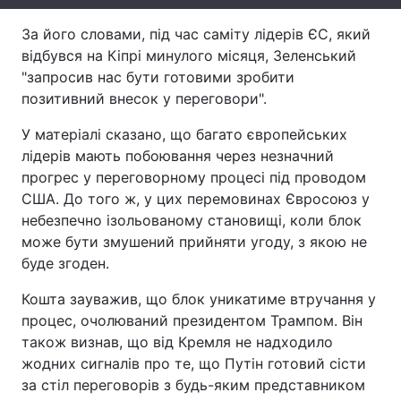
Тема оформлення
За його словами, під час саміту лідерів ЄС, який
відбувся на Кіпрі минулого місяця, Зеленський
"запросив нас бути готовими зробити
позитивний внесок у переговори".
У матеріалі сказано, що багато європейських
лідерів мають побоювання через незначний
прогрес у переговорному процесі під проводом
США. До того ж, у цих перемовинах Євросоюз у
небезпечно ізольованому становищі, коли блок
може бути змушений прийняти угоду, з якою не
буде згоден.
Кошта зауважив, що блок уникатиме втручання у
процес, очолюваний президентом Трампом. Він
також визнав, що від Кремля не надходило
жодних сигналів про те, що Путін готовий сісти
за стіл переговорів з будь-яким представником