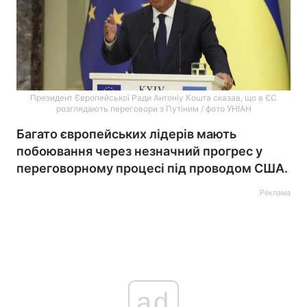
Президент Європейської Ради Антоніу Кошта сказав, що в ЄС
розглядають переговори з Путіним / фото УНІАН
Багато європейських лідерів мають
побоювання через незначний прогрес у
переговорному процесі під проводом США.
Реклама
ad