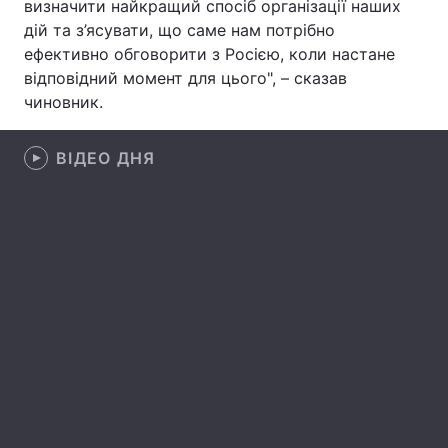
визначити найкращий спосіб організації наших
дій та з’ясувати, що саме нам потрібно
Лонгріди
ефективно обговорити з Росією, коли настане
відповідний момент для цього", – сказав
Відео з Youtube
Статті
чиновник.
Інтерв'ю
Думки
ВІДЕО ДНЯ
Архів
Вакансії
Контакти
Послуги