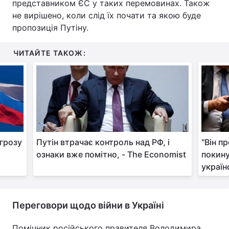
представником ЄС у таких перемовинах. Також
не вирішено, коли слід їх почати та якою буде
пропозиція Путіну.
ЧИТАЙТЕ ТАКОЖ:
огрозу
Путін втрачає контроль над РФ, і
"Він п
ознаки вже помітно, - The Economist
покину
україн
Переговори щодо війни в Україні
Помічник російського правителя Володимира