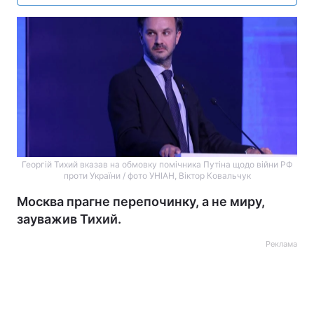
Георгій Тихий вказав на обмовку помічника Путіна щодо війни РФ
проти України / фото УНІАН, Віктор Ковальчук
Москва прагне перепочинку, а не миру,
зауважив Тихий.
Реклама