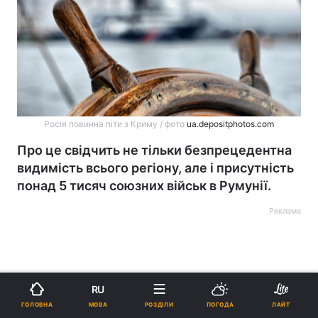
Росія повинна піти з Криму / фото
ua.depositphotos.com
Про це свідчить не тільки безпрецедентна
видимість всього регіону, але і присутність
понад 5 тисяч союзних військ в Румунії.
Реклама
RU
МОВА
ГОЛОВНА
РОЗДІЛИ
ПОГОДА
ЛАЙТ