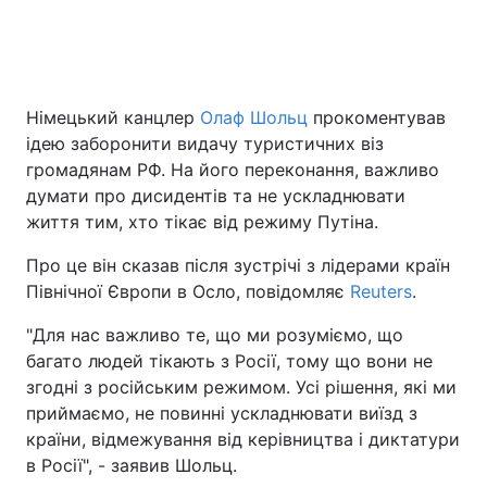
Головна
Війна
Німецький канцлер
Олаф Шольц
прокоментував
Україна
Політика
ідею заборонити видачу туристичних віз
громадянам РФ. На його переконання, важливо
Економіка
Світ
думати про дисидентів та не ускладнювати
життя тим, хто тікає від режиму Путіна.
Спорт
Наука
Про це він сказав після зустрічі з лідерами країн
Техно і зв'язок
Лайт
Північної Європи в Осло, повідомляє
Reuters
.
Зброя
Інциденти
"Для нас важливо те, що ми розуміємо, що
багато людей тікають з Росії, тому що вони не
Здоров'я
Туризм
згодні з російським режимом. Усі рішення, які ми
приймаємо, не повинні ускладнювати виїзд з
Цікавинки
Погода
країни, відмежування від керівництва і диктатури
в Росії", - заявив Шольц.
Екологія
Регіони