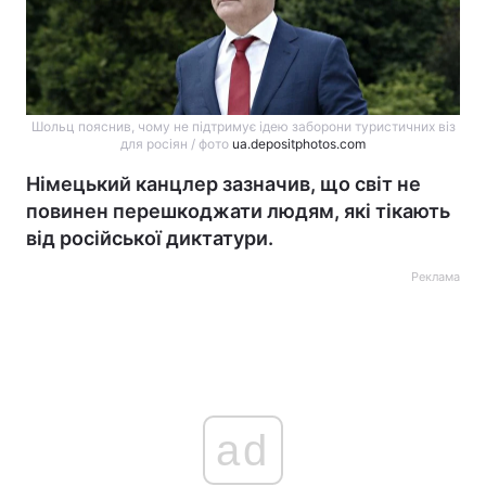
Шольц пояснив, чому не підтримує ідею заборони туристичних віз
для росіян / фото
ua.depositphotos.com
Німецький канцлер зазначив, що світ не
повинен перешкоджати людям, які тікають
від російської диктатури.
Реклама
ad