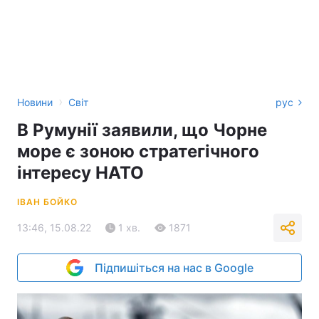
›
Новини
Світ
рус
В Румунії заявили, що Чорне
море є зоною стратегічного
інтересу НАТО
ІВАН БОЙКО
13:46, 15.08.22
1 хв.
1871
Підпишіться на нас в Google