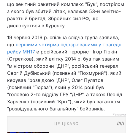
що зенітний ракетний комплекс "Бук", пострілом
з якого був збитий літак, належав 53-й зенітно-
ракетній бригаді Збройних сил РФ, що
дислокується в Курську.
19 червня 2019 р. спільна слідча група заявила,
що
першими чотирма підозрюваними у трагедії
рейсу МН17
є російський терорист Ігор Гіркін
(Стрєлков), який влітку 2014 р. був так званим
"міністром оборони "ДНР", російський генерал
Сергій Дубінський (позивний "Похмурий"), який
керував "розвідкою "ДНР", Олег Пулатов
(позивний "Гюрза"), який у 2014 році був
"головою 2-го відділу ГРУ "ДНР", а також Леонід
Харченко (позивний "Кріт"), який був ватажком
"розвідувального батальйону" бойовиків.
Реклама