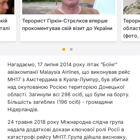
кій
Терорист Гіркін-Стрєлков вперше
Терори
талі
прокоментував свій візит до України
област
(фото,
Нагадаємо, 17 липня 2014 року літак "Боїнг"
авіакомпанії Malaysia Airlines, що виконував рейс
MH17 з Амстердама в Куала-Лумпур, був збитий
над окупованою Росією територією Донецької
області. Загинули всі 298 осіб, що були на борту.
Більшість загиблих (196 осіб) - громадяни
Нідерландів.
24 травня 2018 року Міжнародна слідча група
надала додаткові докази ключової ролі Росії в
катастрофі рейсу MH17. Група дійшла висновку,