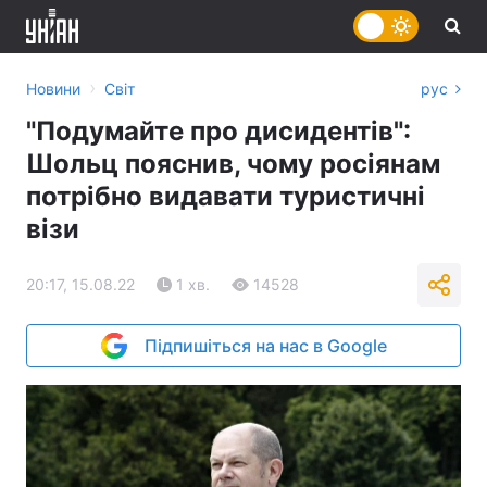
›
Новини
Світ
рус
"Подумайте про дисидентів":
Шольц пояснив, чому росіянам
потрібно видавати туристичні
візи
20:17, 15.08.22
1 хв.
14528
Підпишіться на нас в Google