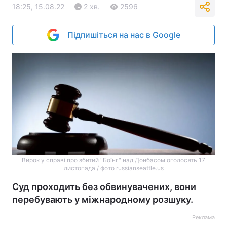
18:25, 15.08.22
2 хв.
2596
Підпишіться на нас в Google
Вирок у справі про збитий "Боїнг" над Донбасом оголосять 17
листопада / фото russianseattle.us
Суд проходить без обвинувачених, вони
перебувають у міжнародному розшуку.
Реклама