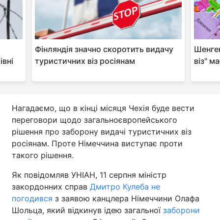
Тема оформлення
Фінляндія значно скоротить видачу
Шенген
івні
туристичних віз росіянам
віз" м
Нагадаємо, що в кінці місяця Чехія буде вести
переговори щодо загальноєвропейського
рішення про заборону видачі туристичних віз
росіянам. Проте Німеччина виступає проти
такого рішення.
Як повідомляв УНІАН, 11 серпня міністр
закордонних справ
Дмитро Кулеба не
погодився
з заявою канцлера Німеччини Олафа
Шольца, який відкинув ідею загальної
заборони