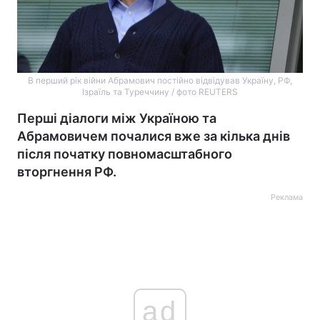
В перший рік війни Абрамович постійно відвідував Україну, РФ,
Ізраїль та Туреччину / фото REUTERS
Перші діалоги між Україною та
Абрамовичем почалися вже за кілька днів
після початку повномасштабного
вторгнення РФ.
Реклама
ad