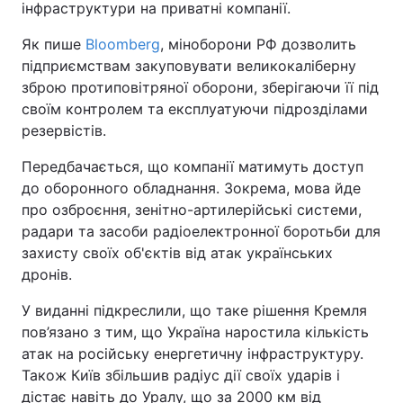
інфраструктури на приватні компанії.
Як пише
Вloomberg
, міноборони РФ дозволить
підприємствам закуповувати великокаліберну
зброю протиповітряної оборони, зберігаючи її під
своїм контролем та експлуатуючи підрозділами
резервістів.
Передбачається, що компанії матимуть доступ
до оборонного обладнання. Зокрема, мова йде
про озброєння, зенітно-артилерійські системи,
радари та засоби радіоелектронної боротьби для
захисту своїх об'єктів від атак українських
дронів.
У виданні підкреслили, що таке рішення Кремля
пов’язано з тим, що Україна наростила кількість
атак на російську енергетичну інфраструктуру.
Також Київ збільшив радіус дії своїх ударів і
дістає навіть до Уралу, що за 2000 км від