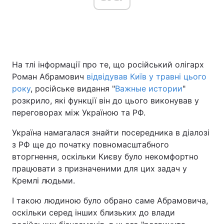
Головна
Війна
На тлі інформації про те, що російський олігарх
Україна
Політика
Роман Абрамович
відвідував Київ у травні цього
Економіка
Світ
року
, російське видання "
Важные истории
"
розкрило, які функції він до цього виконував у
Спорт
Наука
переговорах між Україною та РФ.
Техно і зв'язок
Лайт
Україна намагалася знайти посередника в діалозі
з РФ ще до початку повномасштабного
Зброя
Інциденти
вторгнення, оскільки Києву було некомфортно
працювати з призначеними для цих задач у
Здоров'я
Туризм
Кремлі людьми.
Цікавинки
Погода
І такою людиною було обрано саме Абрамовича,
оскільки серед інших близьких до влади
Екологія
Регіони