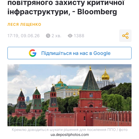
повітряного захисту критичної
інфраструктури, - Вloomberg
ЛЕСЯ ЛЕЩЕНКО
17:19, 09.06.26
2 хв.
1388
Підпишіться на нас в Google
Кремлю доводиться шукати рішення для посилення ППО / фото
ua.depositphotos.com