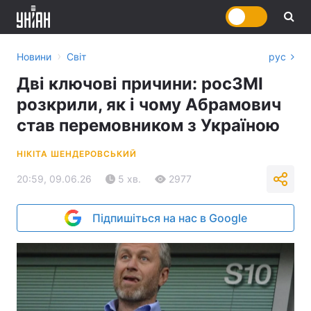
›
Новини
Світ
рус
Дві ключові причини: росЗМІ
розкрили, як і чому Абрамович
став перемовником з Україною
НІКІТА ШЕНДЕРОВСЬКИЙ
20:59, 09.06.26
5 хв.
2977
Підпишіться на нас в Google