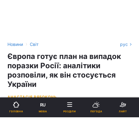
›
Новини
Світ
рус
Європа готує план на випадок
поразки Росії: аналітики
розповіли, як він стосується
України
АНАСТАСІЯ РЯБОКОНЬ
RU
17:00, 09.06.26
5 хв.
2300
МОВА
ГОЛОВНА
РОЗДІЛИ
ПОГОДА
ЛАЙТ
Підпишіться на нас в Google