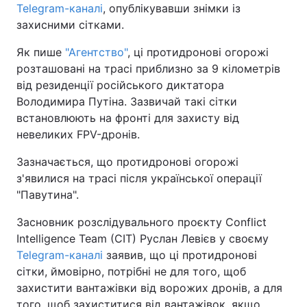
Telegram-каналі
, опублікувавши знімки із
захисними сітками.
Як пише
"Агентство"
, ці протидронові огорожі
розташовані на трасі приблизно за 9 кілометрів
від резиденції російського диктатора
Володимира Путіна. Зазвичай такі сітки
встановлюють на фронті для захисту від
невеликих FPV-дронів.
Зазначається, що протидронові огорожі
з'явилися на трасі після української операції
"Павутина".
Засновник розслідувального проєкту Conflict
Intelligence Team (CIT) Руслан Левієв у своєму
Telegram-каналі
заявив, що ці протидронові
сітки, ймовірно, потрібні не для того, щоб
захистити вантажівки від ворожих дронів, а для
того, щоб захиститися від вантажівок, якщо