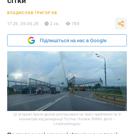
сітки
ВЛАДИСЛАВ ГРИГОР'ЄВ
17:29, 09.06.26
2 хв.
789
Підпишіться на нас в Google
Ці огорожі проти дронів розташовані на трасі приблизно за 9
кілометрів від резиденції Путіна / Колаж УНІАН, фото -
t.me/kashinguru