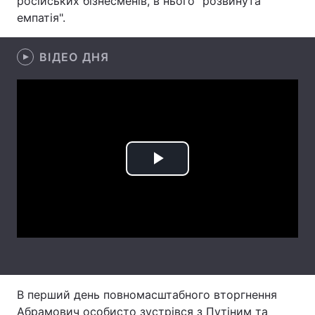
російських бізнесменів, в нього "розвинута
емпатія".
Лонгріди
ВІДЕО ДНЯ
Відео з Youtube
Статті
Інтерв'ю
Думки
Архів
Вакансії
Контакти
Play
Послуги
Video
В перший день повномасштабного вторгнення
Абрамович особисто зустрівся з Путіним та