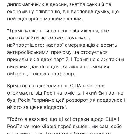
дипломатичних відносин, зняття санкцій та
економічну співпрацю, він висловив думку, що
цей сценарій є малоймовірним.
"Трамп може піти на певне зближення, але
далеко зайти не зможе. Почнемо з
найпростішого: настрої американців є досить
антиросійськими, причому це стосується
прихильників двох партій. І Трамп не є аж таким
сильним, давайте дочекаємося проміжних
виборів", - сказав професор.
Крім того, підкреслив він, США нічого не
отримають від Росії натомість, і який би торг не
був, Росія "сприйме цей розворот як подарунок і
нічого за це не віддасть".
"Тобто я вважаю, що ці всі страхи щодо США і
Росії значною мірою перебільшені, ми самі себе
страшимо. Так, Трамп хоче бути схожий на