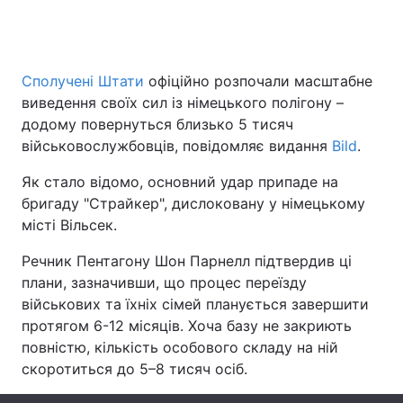
Головна
Війна
Сполучені Штати
офіційно розпочали масштабне
виведення своїх сил із німецького полігону –
Україна
Політика
додому повернуться близько 5 тисяч
військовослужбовців, повідомляє видання
Bild
.
Економіка
Світ
Як стало відомо, основний удар припаде на
Спорт
Наука
бригаду "Страйкер", дислоковану у німецькому
місті Вільсек.
Техно і зв'язок
Лайт
Речник Пентагону Шон Парнелл підтвердив ці
Зброя
Інциденти
плани, зазначивши, що процес переїзду
військових та їхніх сімей планується завершити
Здоров'я
Туризм
протягом 6-12 місяців. Хоча базу не закриють
повністю, кількість особового складу на ній
Цікавинки
Погода
скоротиться до 5–8 тисяч осіб.
Екологія
Регіони