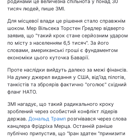
родинами це величезна спільнота у понад 30
тисяч людей, пише ЗМІ.
Тема оформлення
Для місцевої влади це рішення стало справжнім
шоком. Мер Вільсека Торстен Ґредлер відверто
заявив, що "такий крок стане серйозним ударом
по місту з населенням 6,5 тисяч". За його
словами, американські гроші є фундаментом
економіки цього куточка Баварії.
Проте наслідки вийдуть далеко за межі фінансів.
На думку джерел видання у США, від’їзд пілотів,
танкістів та зброярів фактично "оголює" східний
фланг НАТО.
ЗМІ нагадує, що такий радикального кроку
зроблений через особистий конфлікт лідерів
держав.
Дональд Трамп
розгнівався через слова
канцлера Фрідріха Мерца. Останній раніше
публічно припустив, що "Іран здатен "принизити