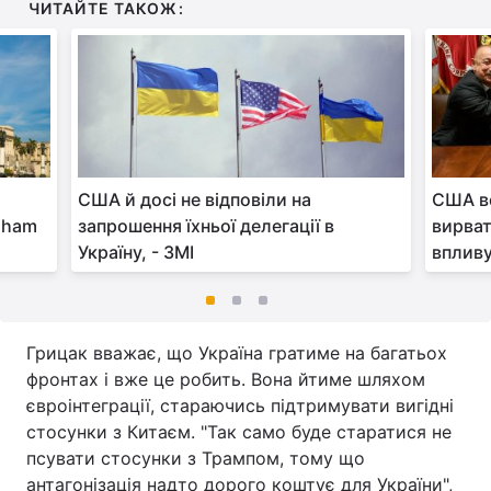
ЧИТАЙТЕ ТАКОЖ:
США й досі не відповіли на
США в
aham
запрошення їхньої делегації в
вирват
Україну, - ЗМІ
впливу
Грицак вважає, що Україна гратиме на багатьох
фронтах і вже це робить. Вона йтиме шляхом
євроінтеграції, стараючись підтримувати вигідні
стосунки з Китаєм. "Так само буде старатися не
псувати стосунки з Трампом, тому що
антагонізація надто дорого коштує для України",