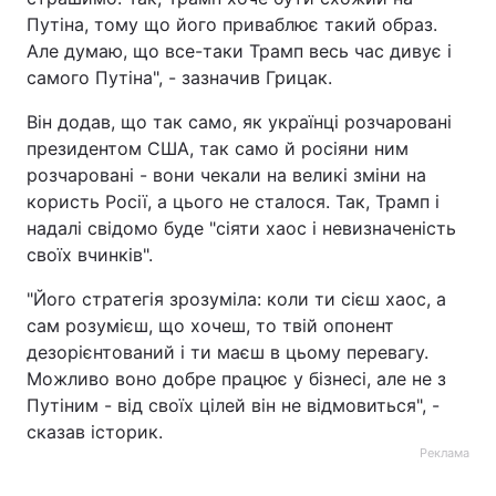
Путіна, тому що його приваблює такий образ.
Але думаю, що все-таки Трамп весь час дивує і
самого Путіна", - зазначив Грицак.
Він додав, що так само, як українці розчаровані
президентом США, так само й росіяни ним
розчаровані - вони чекали на великі зміни на
користь Росії, а цього не сталося. Так, Трамп і
надалі свідомо буде "сіяти хаос і невизначеність
своїх вчинків".
"Його стратегія зрозуміла: коли ти сієш хаос, а
сам розумієш, що хочеш, то твій опонент
дезорієнтований і ти маєш в цьому перевагу.
Можливо воно добре працює у бізнесі, але не з
Путіним - від своїх цілей він не відмовиться", -
сказав історик.
Реклама