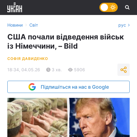
›
Новини
Світ
рус
США почали відведення військ
із Німеччини, – Bild
СОФІЯ ДАВИДЕНКО
18:34, 04.05.26
3 хв.
5906
Підпишіться на нас в Google