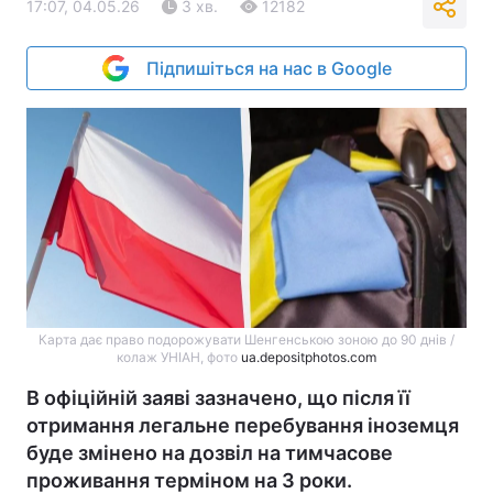
17:07, 04.05.26
3 хв.
12182
Підпишіться на нас в Google
Карта дає право подорожувати Шенгенською зоною до 90 днів /
колаж УНІАН, фото
ua.depositphotos.com
В офіційній заяві зазначено, що після її
отримання легальне перебування іноземця
буде змінено на дозвіл на тимчасове
проживання терміном на 3 роки.