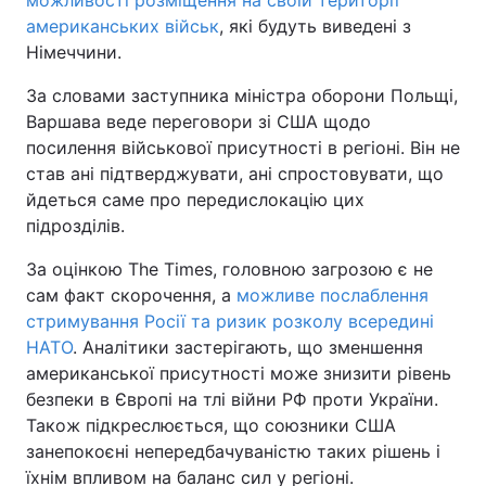
можливості розміщення на своїй території
американських військ
, які будуть виведені з
Німеччини.
За словами заступника міністра оборони Польщі,
Варшава веде переговори зі США щодо
посилення військової присутності в регіоні. Він не
став ані підтверджувати, ані спростовувати, що
йдеться саме про передислокацію цих
підрозділів.
За оцінкою The Times, головною загрозою є не
сам факт скорочення, а
можливе послаблення
стримування Росії та ризик розколу всередині
НАТО
. Аналітики застерігають, що зменшення
американської присутності може знизити рівень
безпеки в Європі на тлі війни РФ проти України.
Також підкреслюється, що союзники США
занепокоєні непередбачуваністю таких рішень і
їхнім впливом на баланс сил у регіоні.