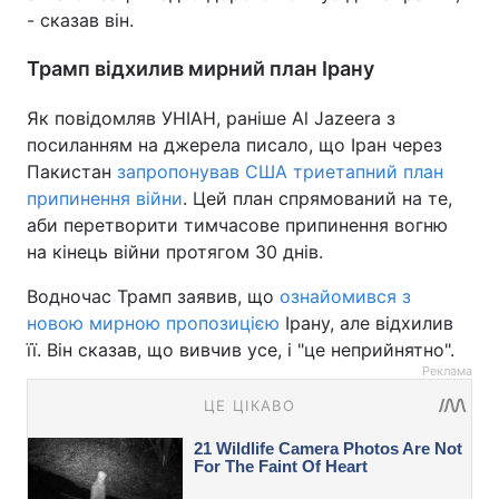
- сказав він.
Трамп відхилив мирний план Ірану
Як повідомляв УНІАН, раніше Al Jazeera з
посиланням на джерела писало, що Іран через
Пакистан
запропонував США триетапний план
припинення війни
. Цей план спрямований на те,
аби перетворити тимчасове припинення вогню
на кінець війни протягом 30 днів.
Водночас Трамп заявив, що
ознайомився з
новою мирною пропозицією
Ірану, але відхилив
її. Він сказав, що вивчив усе, і "це неприйнятно".
Реклама