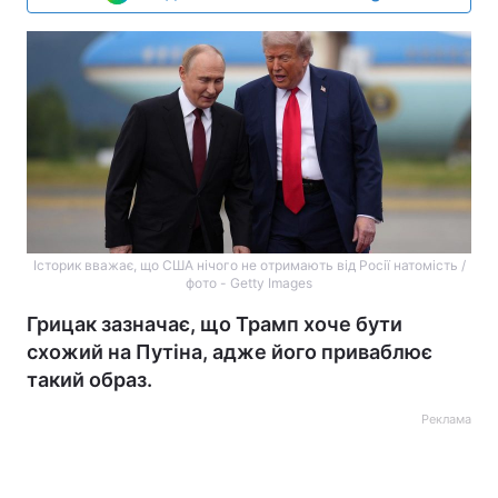
Історик вважає, що США нічого не отримають від Росії натомість /
фото - Getty Images
Грицак зазначає, що Трамп хоче бути
схожий на Путіна, адже його приваблює
такий образ.
Реклама