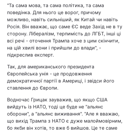
"Та сама мова, та сама політика, та сама
поведінка. Для нього це ворог, причому
можливо, навіть сильніший, як Китай чи навіть
Росія. Він вважає, що саме ЄС веде Захід не в ту
сторону. Лібералізм, терпимість до ЛГБТ, інші ці
всі речі - оточення Трампа хоче з цим скінчити,
на цій хвилі вони і прийшли до влади", -
підкреслив експерт.
Так, для американського президента
Європейська унія - це продовження
демократичної партії в Америці, і звідси його
ставлення до Європи.
Водночас Грицак зауважив, що якщо США
вийдуть із НАТО, тоді це буде не "альянс
оборони", а "альянс виживання". "Але я вважаю,
що вихід Трампа з НАТО є дуже малоймовірним,
бо якби він хотів, то вже б вийшов. Це те саме