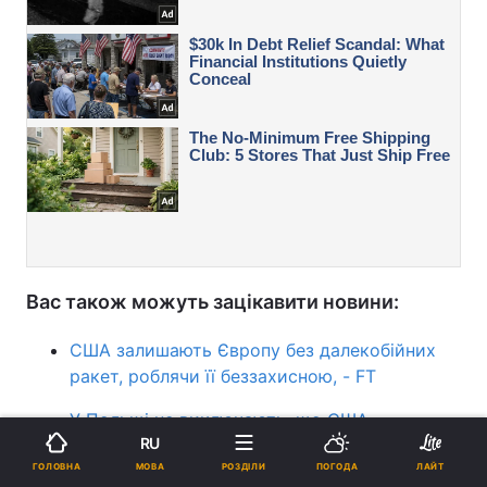
Вас також можуть зацікавити новини:
США залишають Європу без далекобійних
ракет, роблячи її беззахисною, - FT
У Польщі не виключають, що США
RU
перекинуть до них війська з Німеччини
МОВА
ГОЛОВНА
РОЗДІЛИ
ПОГОДА
ЛАЙТ