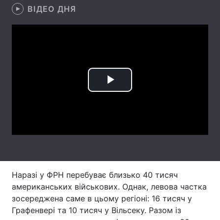
ВІДЕО ДНЯ
Лонгріди
Відео з Youtube
Статті
Інтерв'ю
Думки
Play
Архів
Вакансії
Video
Контакти
Послуги
Наразі у ФРН перебуває близько 40 тисяч
американських військових. Однак, левова частка
зосереджена саме в цьому регіоні: 16 тисяч у
Графенвері та 10 тисяч у Вільсеку. Разом із