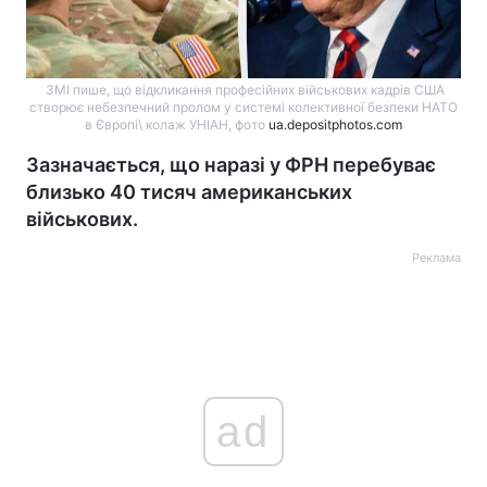
ЗМІ пише, що відкликання професійних військових кадрів США
створює небезпечний пролом у системі колективної безпеки НАТО
в Європі\ колаж УНІАН, фото
ua.depositphotos.com
Зазначається, що наразі у ФРН перебуває
близько 40 тисяч американських
військових.
Реклама
ad