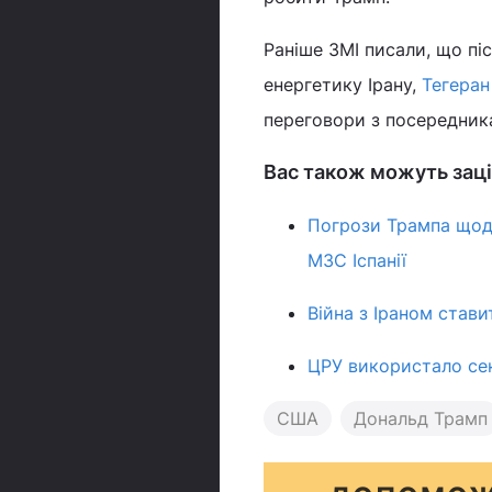
Раніше ЗМІ писали, що пі
енергетику Ірану,
Тегеран
переговори з посередни
Вас також можуть заці
Погрози Трампа щод
МЗС Іспанії
Війна з Іраном стави
ЦРУ використало сек
США
Дональд Трамп