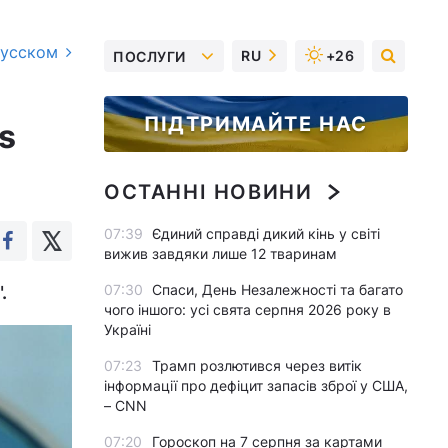
русском
RU
+26
ПОСЛУГИ
ПІДТРИМАЙТЕ НАС
s
ОСТАННІ НОВИНИ
07:39
Єдиний справді дикий кінь у світі
вижив завдяки лише 12 тваринам
07:30
Спаси, День Незалежності та багато
.
чого іншого: усі свята серпня 2026 року в
Україні
07:23
Трамп розлютився через витік
інформації про дефіцит запасів зброї у США,
– CNN
07:20
Гороскоп на 7 серпня за картами