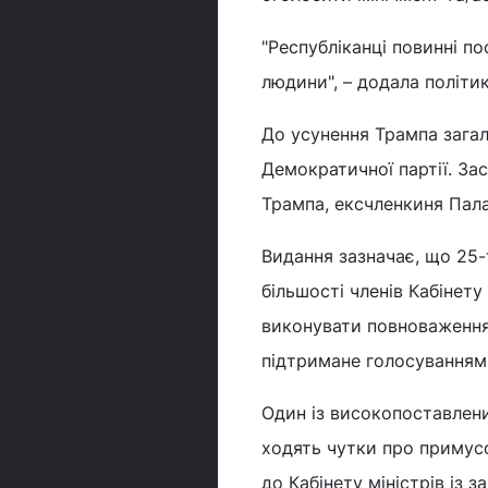
"Республіканці повинні по
людини", – додала політи
До усунення Трампа загал
Демократичної партії. За
Трампа, ексчленкиня Пала
Видання зазначає, що 25-
більшості членів Кабінет
виконувати повноваження 
підтримане голосуванням 
Один із високопоставлени
ходять чутки про примус
до Кабінету міністрів із