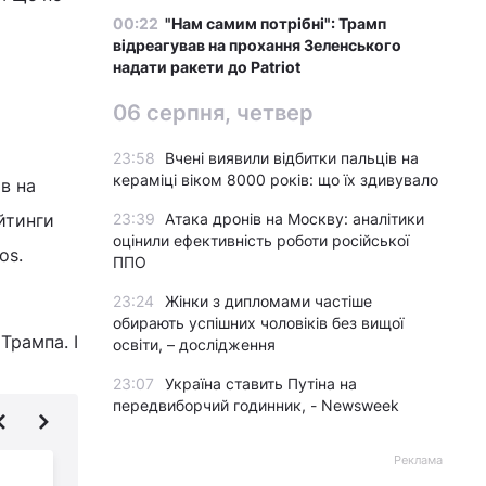
00:22
"Нам самим потрібні": Трамп
відреагував на прохання Зеленського
надати ракети до Patriot
06 серпня, четвер
23:58
Вчені виявили відбитки пальців на
кераміці віком 8000 років: що їх здивувало
в на
ейтинги
23:39
Атака дронів на Москву: аналітики
оцінили ефективність роботи російської
os.
ППО
23:24
Жінки з дипломами частіше
обирають успішних чоловіків без вищої
Трампа. І
освіти, – дослідження
23:07
Україна ставить Путіна на
передвиборчий годинник, - Newsweek
Реклама
Україна готує Росії