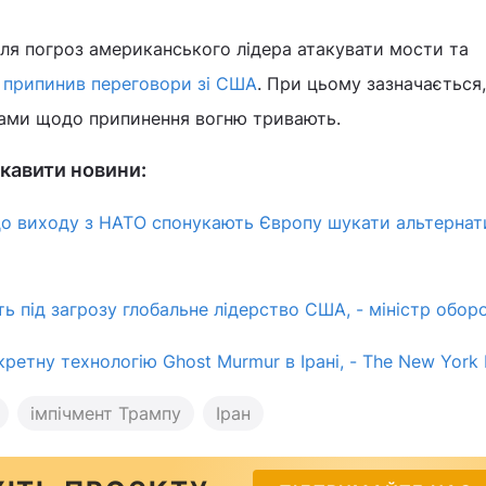
сля погроз американського лідера атакувати мости та
 припинив переговори зі США
. При цьому зазначається
ками щодо припинення вогню тривають.
кавити новини:
о виходу з НАТО спонукають Європу шукати альтернати
ть під загрозу глобальне лідерство США, - міністр оборо
ретну технологію Ghost Murmur в Ірані, - The New York 
імпічмент Трампу
Іран