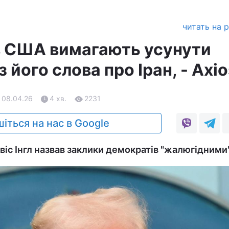
читать на 
 США вимагають усунути
 його слова про Іран, - Axio
 08.04.26
4 хв.
2231
іться на нас в Google
віс Інгл назвав заклики демократів "жалюгідними"