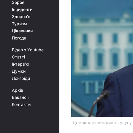
Зброя
Інциденти
Здоров'я
Туризм
Цікавинки
Погода
Відео з Youtube
Статті
Інтерв'ю
Думки
Лонгріди
Архів
Вакансії
Контакти
Демократи вимагають усунути