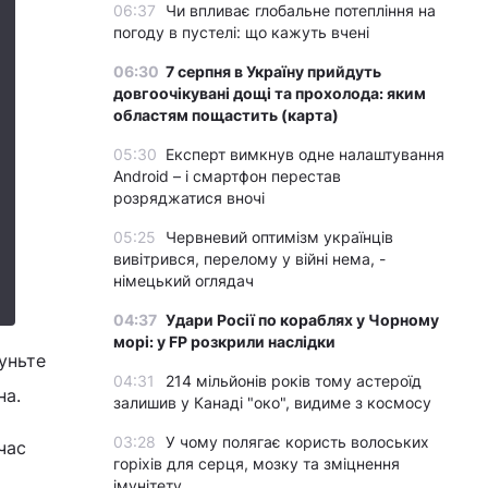
06:37
Чи впливає глобальне потепління на
погоду в пустелі: що кажуть вчені
06:30
7 серпня в Україну прийдуть
довгоочікувані дощі та прохолода: яким
областям пощастить (карта)
05:30
Експерт вимкнув одне налаштування
Android – і смартфон перестав
розряджатися вночі
05:25
Червневий оптимізм українців
вивітрився, перелому у війні нема, -
німецький оглядач
04:37
Удари Росії по кораблях у Чорному
морі: у FP розкрили наслідки
уньте
04:31
214 мільйонів років тому астероїд
на.
залишив у Канаді "око", видиме з космосу
03:28
У чому полягає користь волоських
час
горіхів для серця, мозку та зміцнення
імунітету