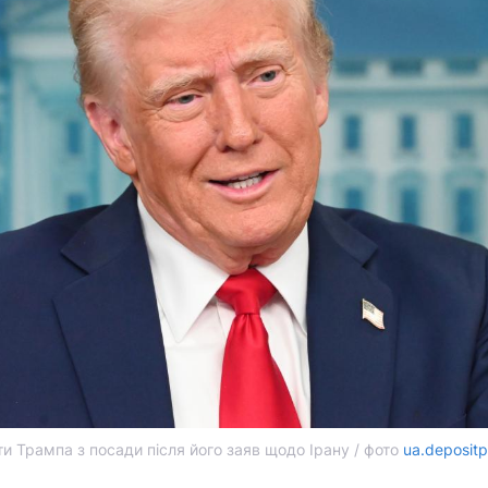
 Трампа з посади після його заяв щодо Ірану / фото
ua.deposit