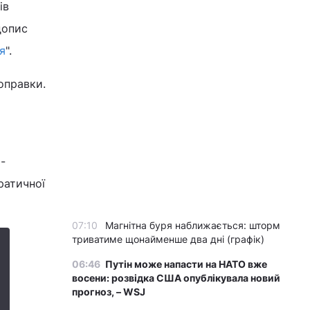
ів
допис
ія
".
оправки.
-
ратичної
07:10
Магнітна буря наближається: шторм
триватиме щонайменше два дні (графік)
06:46
Путін може напасти на НАТО вже
восени: розвідка США опублікувала новий
прогноз, – WSJ