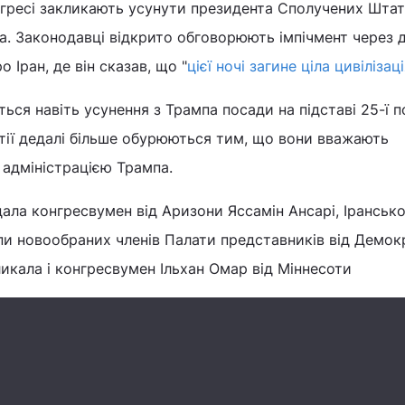
нгресі закликають усунути президента Сполучених Штат
. Законодавці відкрито обговорюють імпічмент через 
 Іран, де він сказав, що "
цієї ночі загине ціла цивілізац
ься навіть усунення з Трампа посади на підставі 25-ї п
тії дедалі більше обурюються тим, що вони вважають
 адміністрацією Трампа.
ала конгресвумен від Аризони Яссамін Ансарі, Ірансько
пи новообраних членів Палати представників від Демок
кликала і конгресвумен Ільхан Омар від Міннесоти