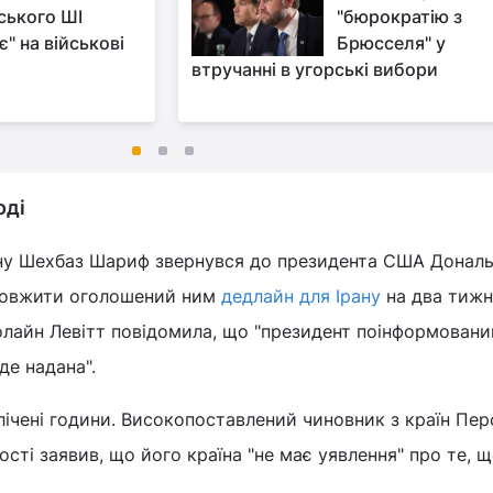
ського ШІ
"бюрократію з
" на військові
Брюсселя" у
втручанні в угорські вибори
оді
ну Шехбаз Шариф звернувся до президента США Донал
довжити оголошений ним
дедлайн для Ірану
на два тижні
олайн Левітт повідомила, що "президент поінформовани
де надана".
 лічені години. Високопоставлений чиновник з країн Пер
ості заявив, що його країна "не має уявлення" про те, 