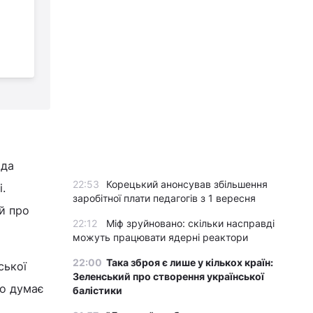
"нафтовий
апокаліпсис",
ігноруючи застереження Заходу, -
б
NYT
ьда
22:53
Корецький анонсував збільшення
.
заробітної плати педагогів з 1 вересня
й про
22:12
Міф зруйновано: скільки насправді
можуть працювати ядерні реактори
22:00
Така зброя є лише у кількох країн:
ської
Зеленський про створення української
що думає
балістики