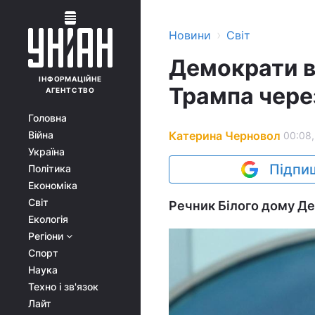
›
Новини
Світ
Демократи в
ІНФОРМАЦІЙНЕ
Трампа через
АГЕНТСТВО
Головна
Катерина Черновол
Війна
00:08,
Україна
Підпиш
Політика
Економіка
Світ
Речник Білого дому Де
Екологія
Регіони
Спорт
Наука
Техно і зв'язок
Лайт