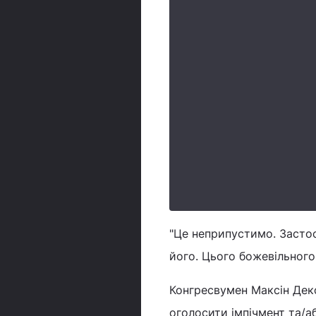
"Це неприпустимо. Застос
його. Цього божевільного
Конгресвумен Максін Дек
оголосити імпічмент та/а