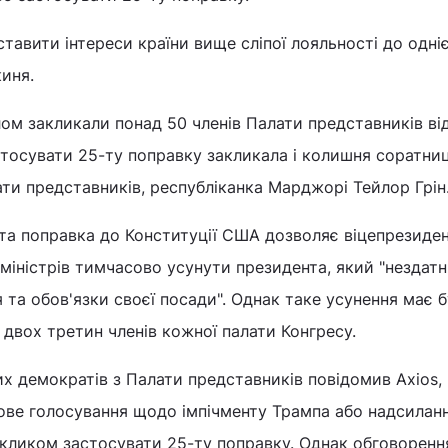
ставити інтереси країни вище сліпої лояльності до одніє
киня.
ом закликали понад 50 членів Палати представників ві
стосувати 25-ту поправку закликала і колишня соратни
ти представників, республіканка Марджорі Тейлор Грін
та поправка до Конституції США дозволяє віцепрезиден
у міністрів тимчасово усунути президента, який "нездат
та обов'язки своєї посади". Однак таке усунення має 
двох третин членів кожної палати Конгресу.
х демократів з Палати представників повідомив Axios,
ове голосування щодо імпічменту Трампа або надсилан
 закликом застосувати 25-ту поправку. Однак обговоренн