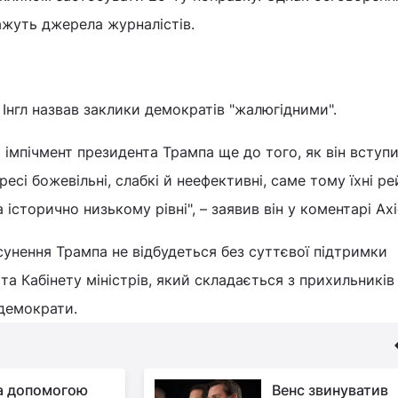
ажуть джерела журналістів.
 Інгл назвав заклики демократів "жалюгідними".
імпічмент президента Трампа ще до того, як він вступи
есі божевільні, слабкі й неефективні, саме тому їхні р
історично низькому рівні", – заявив він у коментарі Axi
унення Трампа не відбудеться без суттєвої підтримки
 та Кабінету міністрів, який складається з прихильників 
 демократи.
за допомогою
Венс звинуватив