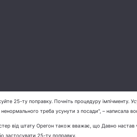
уйте 25-ту поправку. Почніть процедуру імпічменту. Ус
 ненормального треба усунути з посади", – написала во
стер від штату Орегон також вважає, що Давно настав 
бо застосувати 25-ту поправку.