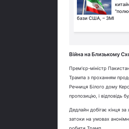
"нафтовий
китай
апокаліпсис",
"полює
застереження Заходу, -
бази США, – ЗМІ
Війна на Близькому Сх
Прем'єр-міністр Пакиста
Трампа з проханням про
Речниця Білого дому Кер
пропозицію, і відповідь бу
Дедлайн добігає кінця за
затоки на умовах анонімн
робити Трамп.