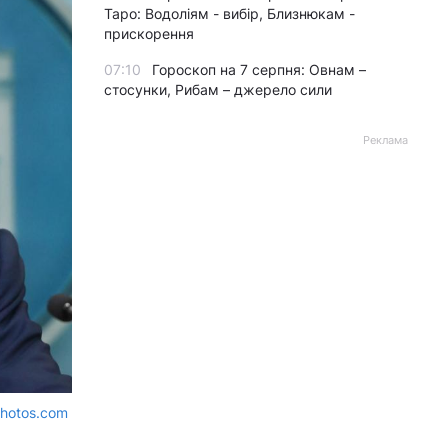
Таро: Водоліям - вибір, Близнюкам -
прискорення
07:10
Гороскоп на 7 серпня: Овнам –
стосунки, Рибам – джерело сили
Реклама
photos.com