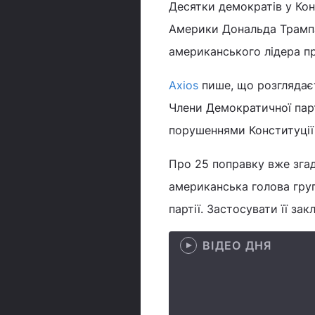
Десятки демократів у Ко
Америки Дональда Трампа
американського лідера про
Axios
пише, що розглядаєт
Члени Демократичної пар
порушеннями Конституції
Про 25 поправку вже згад
американська голова гру
партії. Застосувати її за
ВІДЕО ДНЯ