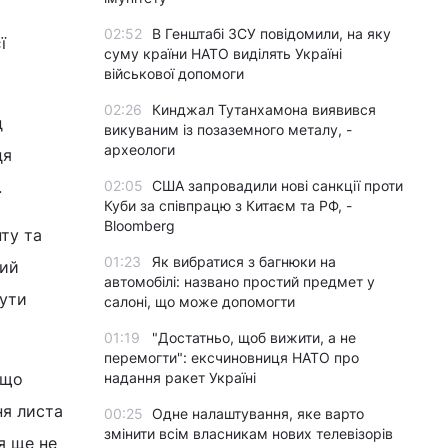
02:52
В Генштабі ЗСУ повідомили, на яку
ї
суму країни НАТО виділять Україні
військової допомоги
02:26
Кинджал Тутанхамона виявився
д
викуваним із позаземного металу, -
археологи
ця
.
02:05
США запровадили нові санкції проти
Куби за співпрацю з Китаєм та РФ, -
Bloomberg
ту та
01:23
Як вибратися з багнюки на
ний
автомобілі: названо простий предмет у
бути
салоні, що може допомогти
01:19
"Достатньо, щоб вижити, а не
перемогти": ексчиновниця НАТО про
 що
надання ракет Україні
ня листа
00:25
Одне налаштування, яке варто
змінити всім власникам нових телевізорів
я ще не