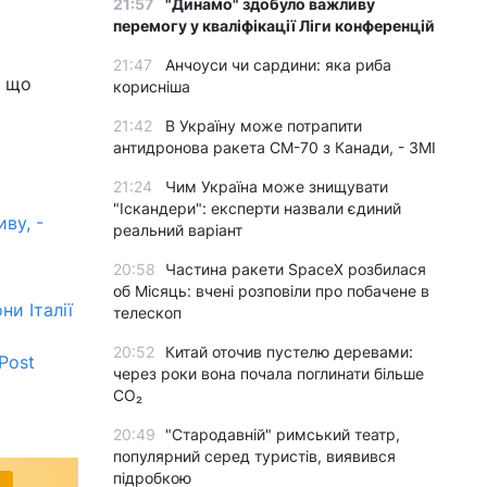
21:57
"Динамо" здобуло важливу
перемогу у кваліфікації Ліги конференцій
21:47
Анчоуси чи сардини: яка риба
, що
корисніша
21:42
В Україну може потрапити
антидронова ракета CM-70 з Канади, - ЗМІ
21:24
Чим Україна може знищувати
"Іскандери": експерти назвали єдиний
ву, -
реальний варіант
20:58
Частина ракети SpaceX розбилася
об Місяць: вчені розповіли про побачене в
ни Італії
телескоп
20:52
Китай оточив пустелю деревами:
Post
через роки вона почала поглинати більше
CO₂
20:49
"Стародавній" римський театр,
популярний серед туристів, виявився
підробкою