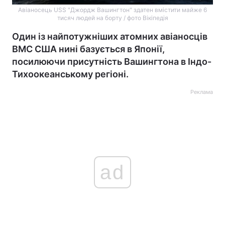
Авіаносець USS "Джордж Вашингтон" здатен вмістити майже 6
тисяч людей на борту / фото Вікіпедія
Один із найпотужніших атомних авіаносців
ВМС США нині базується в Японії,
посилюючи присутність Вашингтона в Індо-
Тихоокеанському регіоні.
Реклама
ad