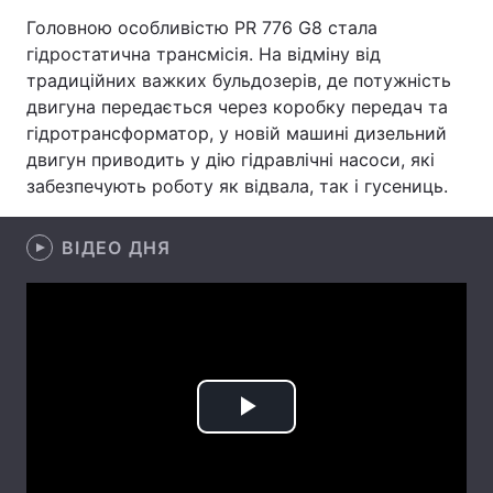
Головною особливістю PR 776 G8 стала
Лонгріди
гідростатична трансмісія. На відміну від
традиційних важких бульдозерів, де потужність
Відео з Youtube
Статті
двигуна передається через коробку передач та
гідротрансформатор, у новій машині дизельний
Інтерв'ю
Думки
двигун приводить у дію гідравлічні насоси, які
забезпечують роботу як відвала, так і гусениць.
Архів
Вакансії
ВІДЕО ДНЯ
Контакти
Послуги
Play
Video