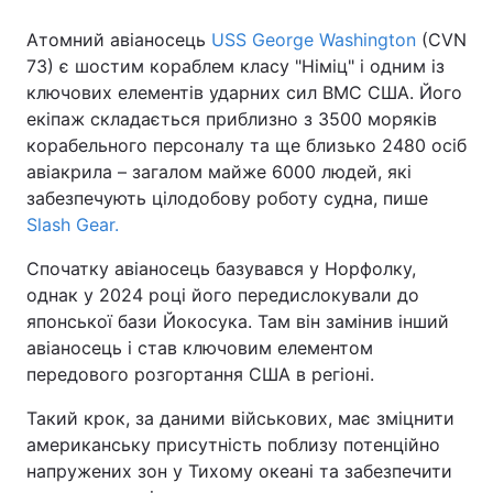
Атомний авіаносець
USS George Washington
(CVN
73) є шостим кораблем класу "Німіц" і одним із
ключових елементів ударних сил ВМС США. Його
екіпаж складається приблизно з 3500 моряків
корабельного персоналу та ще близько 2480 осіб
авіакрила – загалом майже 6000 людей, які
забезпечують цілодобову роботу судна, пише
Slash Gear.
Спочатку авіаносець базувався у Норфолку,
однак у 2024 році його передислокували до
японської бази Йокосука. Там він замінив інший
авіаносець і став ключовим елементом
передового розгортання США в регіоні.
Такий крок, за даними військових, має зміцнити
американську присутність поблизу потенційно
напружених зон у Тихому океані та забезпечити