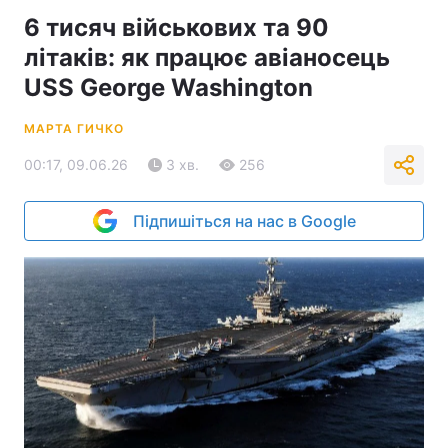
6 тисяч військових та 90
літаків: як працює авіаносець
USS George Washington
МАРТА ГИЧКО
00:17, 09.06.26
3 хв.
256
Підпишіться на нас в Google