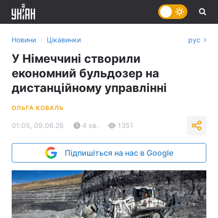
›
Новини
Цікавинки
рус
У Німеччині створили
економний бульдозер на
дистанційному управлінні
ОЛЬГА КОВАЛЬ
01:05, 09.06.26
4 хв.
1351
Підпишіться на нас в Google