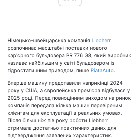
Головна
Війна
Німецько-швейцарська компанія
Liebherr
Україна
Політика
розпочинає масштабні поставки нового
Економіка
Світ
кар'єрного бульдозера PR 776 G8, який виробник
називає найбільшим у світі бульдозером із
Спорт
Наука
гідростатичним приводом, пише
PiataAuto
.
Техно і зв'язок
Лайт
Вперше машину представили наприкінці 2024
року у США, а європейська прем'єра відбулася у
Зброя
Інциденти
2025 році. Перед повноцінним виходом на ринок
компанія передала кілька машин перевіреним
Здоров'я
Туризм
клієнтам для експлуатації в реальних умовах.
Після більш ніж пів року роботи Liebherr
Цікавинки
Погода
отримала достатньо практичних даних для
підтвердження заявлених характеристик.
Екологія
Регіони