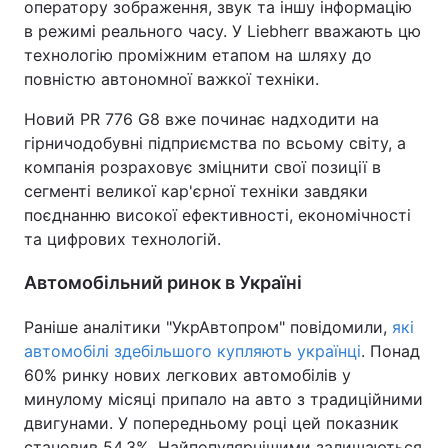
оператору зображення, звук та іншу інформацію
в режимі реального часу. У Liebherr вважають цю
технологію проміжним етапом на шляху до
повністю автономної важкої техніки.
Новий PR 776 G8 вже починає надходити на
гірничодобувні підприємства по всьому світу, а
компанія розраховує зміцнити свої позиції в
сегменті великої кар'єрної техніки завдяки
поєднанню високої ефективності, економічності
та цифрових технологій.
Автомобільний ринок в Україні
Раніше аналітики "УкрАвтопром" повідомили,
які
автомобілі здебільшого купляють українці
. Понад
60% ринку нових легкових автомобілів у
минулому місяці припало на авто з традиційними
двигунами. У попередньому році цей показник
становив 54,3%. Найпопулярнішими залишаються