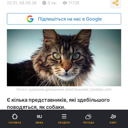
22:31, 08.06.26
3 хв.
11726
Підпишіться на нас в Google
Коти є чудовими домашніми улюбленцями / pixabay.com
Є кілька представників, які здебільшого
поводяться, як собаки.
RU
Реклама
МОВА
ГОЛОВНА
РОЗДІЛИ
ПОГОДА
ЛАЙТ