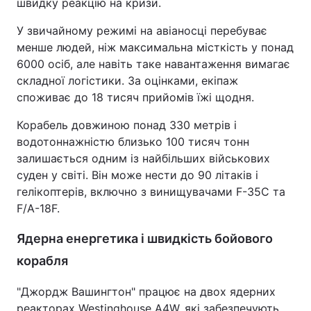
швидку реакцію на кризи.
У звичайному режимі на авіаносці перебуває
менше людей, ніж максимальна місткість у понад
6000 осіб, але навіть таке навантаження вимагає
складної логістики. За оцінками, екіпаж
споживає до 18 тисяч прийомів їжі щодня.
Корабель довжиною понад 330 метрів і
водотоннажністю близько 100 тисяч тонн
залишається одним із найбільших військових
суден у світі. Він може нести до 90 літаків і
гелікоптерів, включно з винищувачами F-35C та
F/A-18F.
Ядерна енергетика і швидкість бойового
корабля
"Джордж Вашингтон" працює на двох ядерних
реакторах Westinghouse A4W, які забезпечують