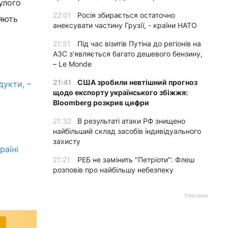
нулого
22:01
Росія збирається остаточно
цяють
анексувати частину Грузії, - країни НАТО
21:51
Під час візитів Путіна до регіонів на
АЗС з’являється багато дешевого бензину,
– Le Monde
21:41
США зробили невтішний прогноз
дукти, –
щодо експорту українського збіжжя:
Bloomberg розкрив цифри
21:32
В результаті атаки РФ знищено
найбільший склад засобів індивідуального
захисту
раїні
21:21
РЕБ не замінить "Петріоти": Флеш
розповів про найбільшу небезпеку
Реклама