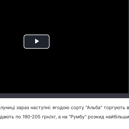
Play
Video
олуниці зараз наступні: ягодою сорту "Альба" торгують 
одають по 190-205 грн/кг, а на "Румбу" розкид найбільши