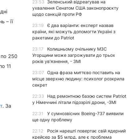
23:53
Зеленський відреагував на
ухвалення Сенатом США законопроєкту
дні
щодо санкцій проти РФ
ь – її
23:19
Є два варіанти: експерт назвав
країни, які можуть допомогти Україні з
ракетами до Patriot
23:17
Колишньому очільнику МЗС
Угорщини може загрожувати до трьох
 по 250
років ув'язнення, - ЗМІ
по 11
23:07
Одна фраза миттєво поставить на
місце зверхню людину: психолог розкрила
секрет
22:33
Над ремонтною базою систем Patriot
у Німеччині літали підозрілі дрони, -ЗМІ
т
. За
22:31
У сумнозвісних Boeing-737 виявили
ще одну проблему
22:12
Росія нарешті повертає свій ядерний
крейсер за $5 млрд, але є проблема