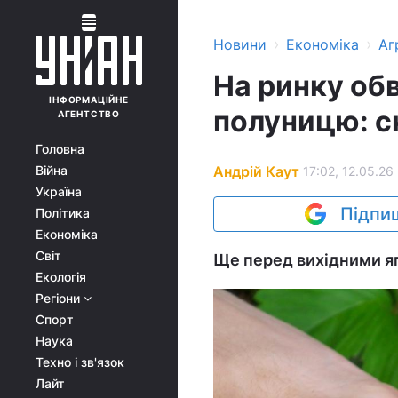
›
›
Новини
Економіка
Аг
На ринку обв
ІНФОРМАЦІЙНЕ
полуницю: с
АГЕНТСТВО
Головна
Андрій Каут
Війна
17:02, 12.05.26
Україна
Підпиш
Політика
Економіка
Світ
Ще перед вихідними я
Екологія
Регіони
Спорт
Наука
Техно і зв'язок
Лайт