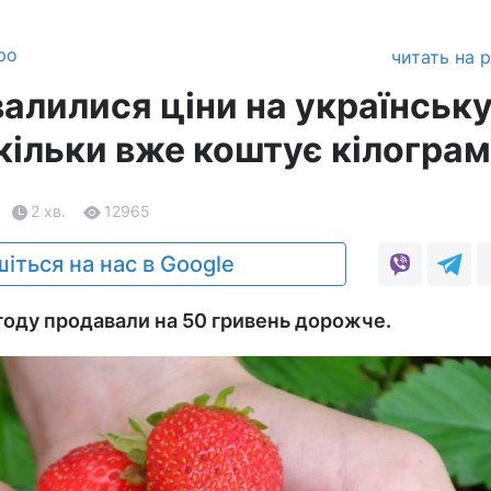
ро
читать на 
алилися ціни на українськ
кільки вже коштує кілограм
2 хв.
12965
іться на нас в Google
году продавали на 50 гривень дорожче.