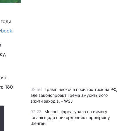
Ягоди
ebook
.
а
ку,
ряг.
ує 180
02:56
Трамп неохоче посилює тиск на РФ,
але законопроект Грема змусить його
вжити заходів, - WSJ
02:23
Мелоні відреагувала на вимогу
Іспанії щодо прикордонних перевірок у
Шенгені