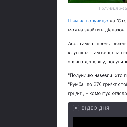
Полуниця з-за
Ціни на полуницю
на "Сто
можна знайти в діапазоні 
Асортимент представленої
крупніша, тим вища на не
значно дешевшу, полуниц
"Полуницю навезли, хто пр
"Румба" по 270 грн/кг ст
грн/кг", – коментує огляда
ВІДЕО ДНЯ