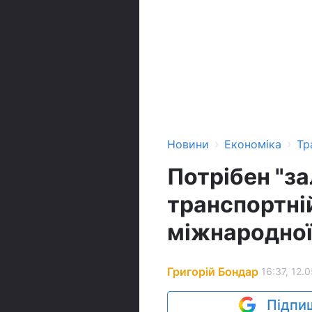
›
›
Новини
Економіка
Тр
Потрібен "за
транспортній
міжнародної
Григорій Бондар
16:37, 12.
Підпиш