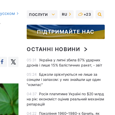
русском
RU
+23
ПОСЛУГИ
у
ПІДТРИМАЙТЕ НАС
ОСТАННІ НОВИНИ
05:31
Україна у липні збила 87% ударних
дронів і лише 15% балістичних ракет, - звіт
05:24
Бджоли орієнтуються не лише за
сонцем і запахом: у них знайшли ще один
"компас"
04:37
Росія платитиме Україні по $20 млрд
на рік: економіст оцінив реальний механізм
репарацій
04:22
Покоління 1960–1980-х бачить, як