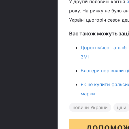
У другій половині квітня
року. На ринку не було ан
Україні цьогоріч сезон де
Вас також можуть заці
Дорогі м’ясо та хліб,
ЗМІ
Блогери порівняли ці
Як не купити фальсиф
марки
новини України
ціни
ДОПОМОЖ