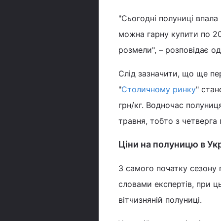
"Сьогодні полуниці впала ц
можна гарну купити по 205
розмели", – розповідає о
Слід зазначити, що ще пе
"
Столичному ринку
" стан
грн/кг. Водночас полуниц
травня, тобто з четверга п
Ціни на полуницю в Укр
З самого початку сезону 
словами експертів, при 
вітчизняній полуниці.