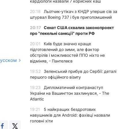
кардіологи назвали 7 корисних каш
20:18
Льотчик-утікач з КНДР уперше сів за
штурвал Boeing 737 і був приголомшений
20:17
Сенат США схвалив законопроект
про "пекельні санкції" проти РФ
20:01
Київ буде значно краще
підготовлений до зими, але фактор
обстрілів і можливостей ППО ніхто не
русском
відміняв, - Пантелеєв
19:52
Зеленський прибув до Сербії: деталі
першого офіційного візиту
19:23
Дипломатичний контранаступ
України на Вашингтон захлинувся, - The
Atlantic
19:21
5 найкращих бездротових
навушників для Android: фахівці назвали
головні хіти