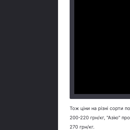
Тож ціни на різні сорти п
200-220 грн/кг, "Азію" пр
270 грн/кг.