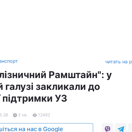
анспорт
читать на 
лізничний Рамштайн": у
 галузі закликали до
 підтримки УЗ
05.26
3 хв.
12492
іться на нас в Google