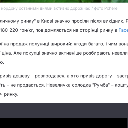
 кордону останніми днями активно дорожчає / фото Pxhere
личному ринку" в Києві значно просіли після вихідних. 
180-220 грн/кг, повідомляється на сторінці ринку в
Fac
 на продаж полуниці широкий: ягоди багато, і чим вон
ї ціна. Але покупці значно активніше розбирають невели
ю.
ивіз дешеву – розпродався, а хто привіз дорогу – заст
оїть – не продається. Невеличка солодка "Румба" – кошт
ч ринку.