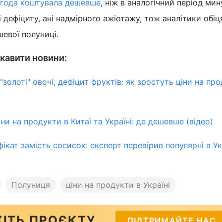
ягода коштувала дешевше
, ніж в аналогічний період ми
і дефіциту, ані надмірного ажіотажу, тож аналітики обі
шевої полуниці.
кавити новини:
 "золоті" овочі, дефіцит фруктів: як зростуть ціни на про
ни на продукти в Китаї та Україні: де дешевше (відео)
ікат замість сосисок: експерт перевірив популярні в Ук
Полуниця
ціни на продукти в Україні
ІТЬ ПРОЄКТУ
ПІДТРИМАЙТЕ НАС