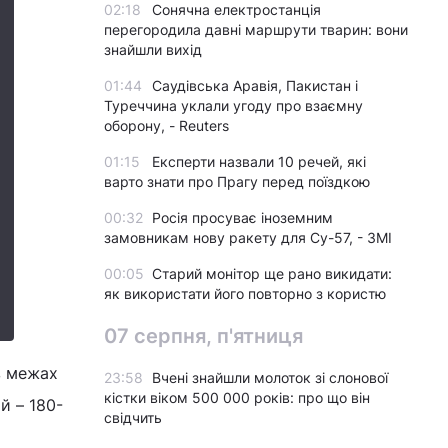
02:18
Сонячна електростанція
перегородила давні маршрути тварин: вони
знайшли вихід
01:44
Саудівська Аравія, Пакистан і
Туреччина уклали угоду про взаємну
оборону, - Reuters
01:15
Експерти назвали 10 речей, які
варто знати про Прагу перед поїздкою
00:32
Росія просуває іноземним
замовникам нову ракету для Су-57, - ЗМІ
00:05
Старий монітор ще рано викидати:
як використати його повторно з користю
07 серпня, п'ятниця
в межах
23:58
Вчені знайшли молоток зі слонової
кістки віком 500 000 років: про що він
й – 180-
свідчить