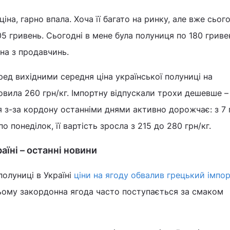
іна, гарно впала. Хоча її багато на ринку, але вже сього
 гривень. Сьогодні в мене була полуниця по 180 гривен
дна з продавчинь.
ред вихідними середня ціна української полуниці на
овила 260 грн/кг. Імпортну відпускали трохи дешевше –
я з-за кордону останніми днями активно дорожчає: з 7 
о понеділок, її вартість зросла з 215 до 280 грн/кг.
аїні – останні новини
полуниці в Україні
ціни на ягоду обвалив грецький імпор
цьому закордонна ягода часто поступається за смаком