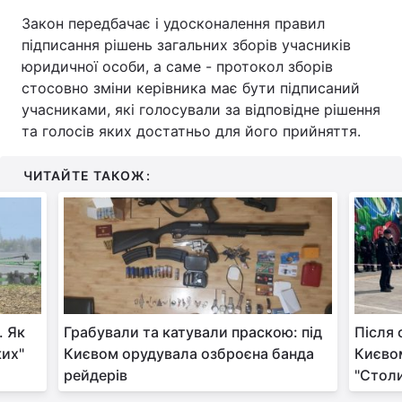
Закон передбачає і удосконалення правил
підписання рішень загальних зборів учасників
юридичної особи, а саме - протокол зборів
стосовно зміни керівника має бути підписаний
учасниками, які голосували за відповідне рішення
та голосів яких достатньо для його прийняття.
ЧИТАЙТЕ ТАКОЖ:
. Як
Грабували та катували праскою: під
Після 
ких"
Києвом орудувала озброєна банда
Києво
рейдерів
"Столи