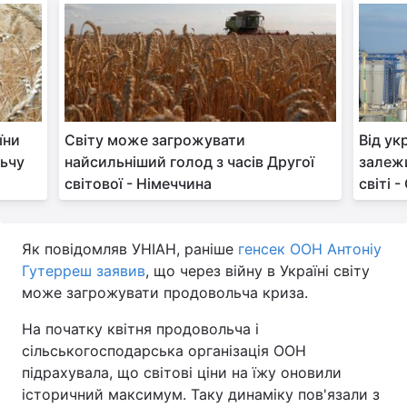
їни
Світу може загрожувати
Від ук
ьчу
найсильніший голод з часів Другої
залежи
світової - Німеччина
світі 
Як повідомляв УНІАН, раніше
генсек ООН Антоніу
Гутерреш заявив
, що через війну в Україні світу
може загрожувати продовольча криза.
На початку квітня продовольча і
сільськогосподарська організація ООН
підрахувала, що світові ціни на їжу оновили
історичний максимум. Таку динаміку пов'язали з