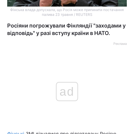
Фінська влада допускала, що Росія може припинити постачання
палива 23 травня / REUTERS
Росіяни погрожували Фінляндії "заходами у
відповідь" у разі вступу країни в НАТО.
Реклама
ad
Фінські
ЗМІ дізналися про підготовану Росією