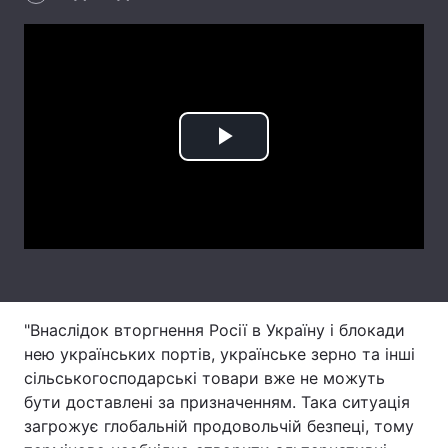
Лонгріди
Відео з Youtube
Статті
Інтерв'ю
Думки
Play
Архів
Вакансії
Video
Контакти
Послуги
"Внаслідок вторгнення Росії в Україну і блокади
нею українських портів, українське зерно та інші
сільськогосподарські товари вже не можуть
бути доставлені за призначенням. Така ситуація
загрожує глобальній продовольчій безпеці, тому