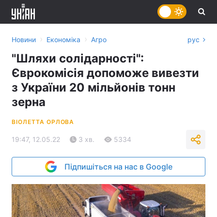
›
›
Новини
Економіка
Агро
рус
"Шляхи солідарності":
Єврокомісія допоможе вивезти
з України 20 мільйонів тонн
зерна
ВІОЛЕТТА ОРЛОВА
19:47, 12.05.22
3 хв.
5334
Підпишіться на нас в Google