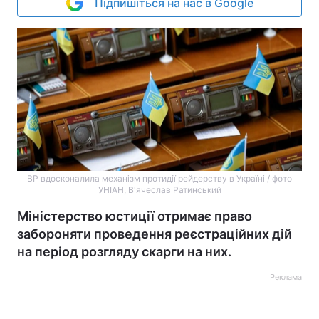
Підпишіться на нас в Google
ВР вдосконалила механізм протидії рейдерству в Україні / фото
УНІАН, В'ячеслав Ратинський
Міністерство юстиції отримає право
забороняти проведення реєстраційних дій
на період розгляду скарги на них.
Реклама