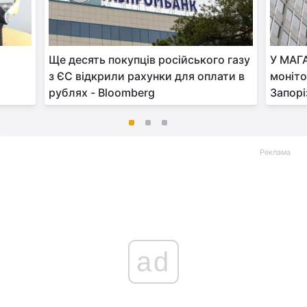
Ще десять покупців російського газу
У МАГА
з ЄС відкрили рахунки для оплати в
моніто
рублях - Bloomberg
Запорі
Реклама
ad