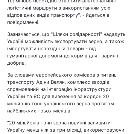
терміново необхідно створити альтернативні
логістичні маршрути з використанням усіх
Тема оформлення
відповідних видів транспорту", - йдеться в
повідомленні.
Зазначається, що "Шляхи солідарності" нададуть
Україні можливість експортувати зерно, а також
імпортувати необхідні їй товари - від
гуманітарної допомоги до кормів для тварин і
добрив.
За словами європейського комісара з питань
транспорту Адіни Велян, комплекс заходів
спрямований на інтеграцію інфраструктури
України та ЄС для вивезення за кордон 20
мільйонів тонн українського зерна протягом
найближчих трьох місяців.
"20 мільйонів тонн зерна повинні залишити
Україну менш ніж за три місяці, використовуючи