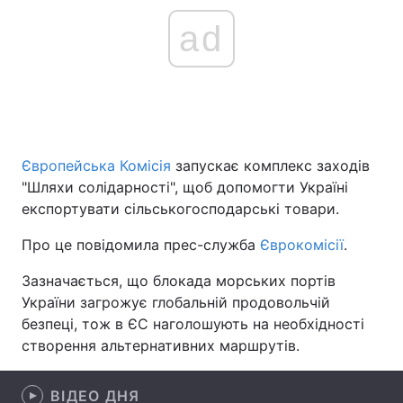
ad
Головна
Війна
Україна
Політика
Економіка
Світ
Європейська Комісія
запускає комплекс заходів
"Шляхи солідарності", щоб допомогти Україні
Спорт
Наука
експортувати сільськогосподарські товари.
Техно і зв'язок
Лайт
Про це повідомила прес-служба
Єврокомісії
.
Зброя
Інциденти
Зазначається, що блокада морських портів
України загрожує глобальній продовольчій
Здоров'я
Туризм
безпеці, тож в ЄС наголошують на необхідності
створення альтернативних маршрутів.
Цікавинки
Погода
Екологія
Регіони
ВІДЕО ДНЯ