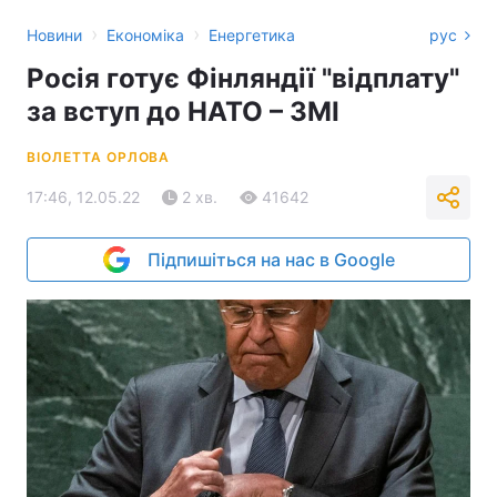
›
›
Новини
Економіка
Енергетика
рус
Росія готує Фінляндії "відплату"
за вступ до НАТО – ЗМІ
ВІОЛЕТТА ОРЛОВА
17:46, 12.05.22
2 хв.
41642
Підпишіться на нас в Google