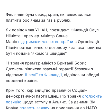
Фінляндія була серед країн, які відмовилися
платити росіянам за газ в рублях.
Як повідомляв УНІАН, президент Фінляндії Саулі
Нііністе і прем'єр-міністр Санна
Марін
підтримали членство країни
в Організації
Північноатлантичного договору - заявка повинна
бути подана "якомога швидше".
11 травня прем'єр-міністр Британії Борис
Джонсон підписав взаємні гарантії безпеки з
лідерами
Швеції та Фінляндії
, відвідавши обидві
нордичні країни.
Крім того, керівництво правлячої Соціал-
демократичної партії Швеції 15 травня
оголосить
позицію
щодо вступу в Альянс. За даними ЗМІ,
Країна
подасть заявку
на приєднання до НАТО