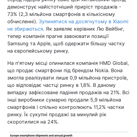
демонструє найістотніший приріст продажів -
73% (2,3 мільйона смартфонів в кількісному
обчисленні).
Зупинятися на досягнутому в Xiaomi
не збираються
. Як заявляє керівник Лю Вейбінг,
тепер компанія прагне завоювати позиції
Samsung та Apple, щоб одержати більшу частку
на європейському ринку.
На п'ятому місці опинилася компанія HMD Global,
що продає смартфони під брендом Nokia. Вона
змогла реалізувати лише 0,9 мільйона пристроїв,
що відповідає частці ринку в 1,8%. В даному
випадку зафіксоване падіння продажів на 21%. Всі
інші виробники сумарно продали 5,9 мільйона
смартфонів і спільно контролюють 11,2% частки
ринку. Їх сукупні продажі за минулий рік
скоротилися на 24%.