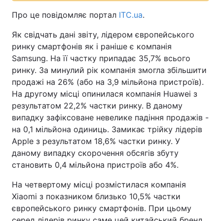
Про це повідомляє портал
ITC.ua
.
Як свідчать дані звіту, лідером європейського
ринку смартфонів як і раніше є компанія
Samsung. На її частку припадає 35,7% всього
ринку. За минулий рік компанія змогла збільшити
продажі на 26% (або на 3,9 мільйона пристроїв).
На другому місці опинилася компанія Huawei з
результатом 22,2% частки ринку. В даному
випадку зафіксоване невелике падіння продажів -
на 0,1 мільйона одиниць. Замикає трійку лідерів
Apple з результатом 18,6% частки ринку. У
даному випадку скорочення обсягів збуту
становить 0,4 мільйона пристроїв або 4%.
На четвертому місці розмістилася компанія
Xiaomi з показником близько 10,5% частки
європейського ринку смартфонів. При цьому
серед лідерів ринку саме цей китайський бренд