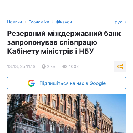
›
›
Новини
Економіка
Фінанси
рус
Резервний міждержавний банк
запропонував співпрацю
Кабінету міністрів і НБУ
13:13, 25.11.19
2 хв.
4002
Підпишіться на нас в Google