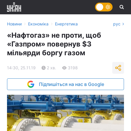
›
›
Новини
Економіка
Енергетика
рус
«Нафтогаз» не проти, щоб
«Газпром» повернув $3
мільярди боргу газом
14:30, 25.11.19
2 хв.
3198
Підпишіться на нас в Google