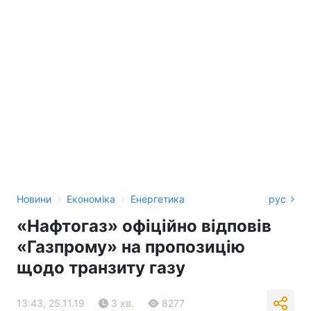
›
›
Новини
Економіка
Енергетика
рус
«Нафтогаз» офіційно відповів
«Газпрому» на пропозицію
щодо транзиту газу
13:43, 25.11.19
3 хв.
8277