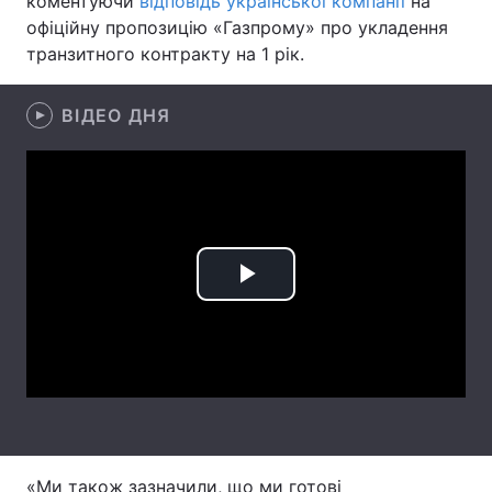
коментуючи
відповідь української компанії
на
офіційну пропозицію «Газпрому» про укладення
Лонгріди
транзитного контракту на 1 рік.
Відео з Youtube
Статті
ВІДЕО ДНЯ
Інтерв'ю
Думки
Архів
Вакансії
Контакти
Play
Послуги
Video
«Ми також зазначили, що ми готові