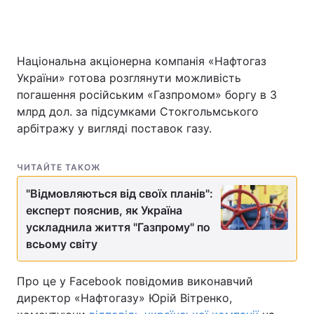
Національна акціонерна компанія «Нафтогаз
Головна
Війна
України» готова розглянути можливість
Україна
Політика
погашення російським «Газпромом» боргу в 3
млрд дол. за підсумками Стокгольмського
Економіка
Світ
арбітражу у вигляді поставок газу.
Спорт
Наука
ЧИТАЙТЕ ТАКОЖ
Техно і зв'язок
Лайт
"Відмовляються від своїх планів":
експерт пояснив, як Україна
Зброя
Інциденти
ускладнила життя "Газпрому" по
всьому світу
Здоров'я
Туризм
Цікавинки
Погода
Про це у Facebook повідомив виконавчий
директор «Нафтогазу» Юрій Вітренко,
Екологія
Регіони