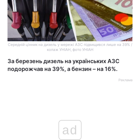
Середній цінник на дизель у мережі АЗС підвищився лише на 39% /
колаж УНІАН, фото УНІАН
За березень дизель на українських АЗС
подорожчав на 39%, а бензин – на 16%.
Реклама
ad