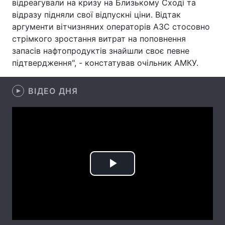
відреагували на кризу на Близькому Сході та
відразу підняли свої відпускні ціни. Відтак
Лонгріди
аргументи вітчизняних операторів АЗС стосовно
стрімкого зростання витрат на поповнення
Відео з Youtube
Статті
запасів нафтопродуктів знайшли своє певне
підтвердження", - констатував очільник АМКУ.
Інтерв'ю
Думки
ВІДЕО ДНЯ
Архів
Вакансії
Контакти
Послуги
Play
Video