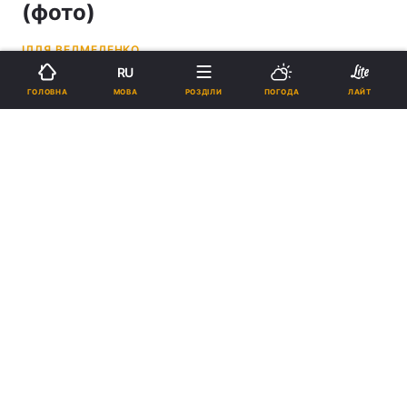
(фото)
ІЛЛЯ ВЕДМЕДЕНКО
RU
12:09, 30.04.26
3 хв.
16922
МОВА
ГОЛОВНА
РОЗДІЛИ
ПОГОДА
ЛАЙТ
Підпишіться на нас в Google
Tesla випустила першу електричну вантажівку / Tesla
Історія Semi виявилася однією з