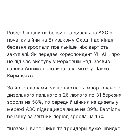
Головна
Війна
Роздрібні ціни на бензин та дизель на АЗС з
Україна
Політика
початку війни на Близькому Сході і до кінця
березня зростали повільніше, ніж вартість
Економіка
Світ
закупівлі. Як передає кореспондент УНІАН, про
це під час виступу у Верховній Раді заявив
Спорт
Наука
голова Антимонопольного комітету Павло
Кириленко.
Техно і зв'язок
Лайт
За його словами, якщо вартість імпортованого
Зброя
Інциденти
дизельного пального з 26 лютого по 31 березня
зросла на 58%, то середній цінник на дизель у
Здоров'я
Туризм
мережі АЗС підвищився лише на 39%. Вартість
бензину за звітний період зросла на 16%.
Цікавинки
Погода
"Іноземні виробники та трейдери дуже швидко
Екологія
Регіони