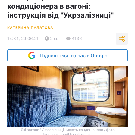
кондиціонера в вагоні:
інструкція від "Укрзалізниці"
КАТЕРИНА ПУЛАТОВА
15:34, 29.06.21
2 хв.
4136
Підпишіться на нас в Google
Які вагони "Укрзалізниці" мають кондиціонери / фото
facebook.com/Ukrzaliznytsia