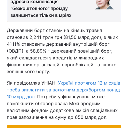
адресна компенсація
"безкоштовного" проїзду
Тема оформлення
залишиться тільки в мріях
Державний борг станом на кінець травня
становив 2,241 трлн грн (81,50 млрд дол), з яких
41,11% становить державний внутрішній борг
(ОВДП), а 58,89% - державний зовнішній борг,
який складається з кредитів міжнародних
фінансових організацій, єврооблігацій та іншого
зовнішнього боргу.
Як повідомляв УНІАН,
Україні протягом 12 місяців
треба виплатити за валютним держборгом понад
10 млрд дол
. Потреби у фінансуванні може
пом'якшити обговорювана Міжнародним
валютним фондом додаткова емісія спеціальних
прав запозичення на суму до 650 млрд дол.