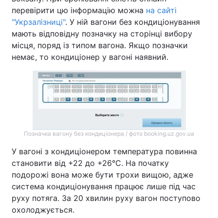
перевірити цю інформацію можна
на сайті
"Укрзалізниці"
. У ній вагони без кондиціонування
мають відповідну позначку на сторінці вибору
місця, поряд із типом вагона. Якщо позначки
немає, то кондиціонер у вагоні наявний.
Позначка вагону без кондиціонера / фото booking.uz.gov.ua
У вагоні з кондиціонером температура повинна
становити від +22 до +26°C. На початку
подорожі вона може бути трохи вищою, адже
система кондиціонування працює лише під час
руху потяга. За 20 хвилин руху вагон поступово
охолоджується.