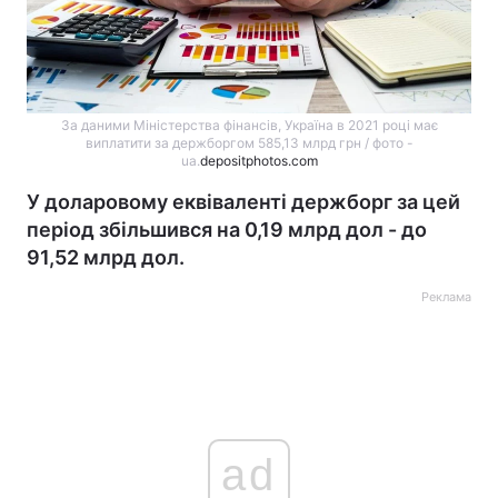
За даними Міністерства фінансів, Україна в 2021 році має
виплатити за держборгом 585,13 млрд грн / фото -
ua.
depositphotos.com
У доларовому еквіваленті держборг за цей
період збільшився на 0,19 млрд дол - до
91,52 млрд дол.
Реклама
ad