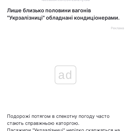
Лише близько половини вагонів
"Укрзалізниці" обладнані кондиціонерами.
Реклама
ad
Подорожі потягом в спекотну погоду часто
стають справжньою каторгою.
Пасажири "Укрзалізниці" нерідко скаржаться на