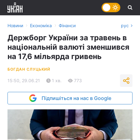
›
›
Новини
Економіка
Фінанси
рус
Держборг України за травень в
національній валюті зменшився
на 17,6 мільярда гривень
БОГДАН СЛУЦЬКИЙ
15:50, 29.06.21
1 хв.
773
Підпишіться на нас в Google