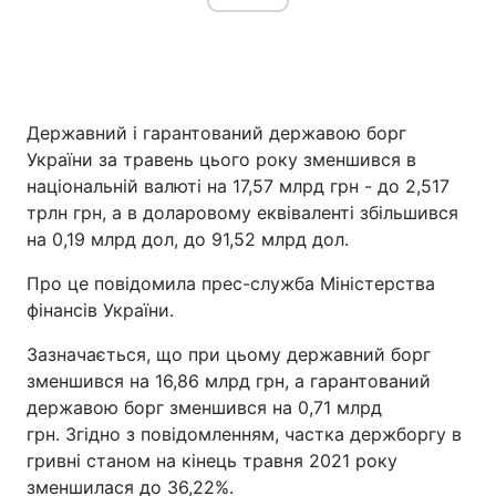
Головна
Війна
Державний і гарантований державою борг
Україна
Політика
України за травень цього року зменшився в
національній валюті на 17,57 млрд грн - до 2,517
Економіка
Світ
трлн грн, а в доларовому еквіваленті збільшився
на 0,19 млрд дол, до 91,52 млрд дол.
Спорт
Наука
Про це повідомила прес-служба Міністерства
Техно і зв'язок
Лайт
фінансів України.
Зброя
Інциденти
Зазначається, що при цьому державний борг
зменшився на 16,86 млрд грн, а гарантований
Здоров'я
Туризм
державою борг зменшився на 0,71 млрд
грн. Згідно з повідомленням, частка держборгу в
Цікавинки
Погода
гривні станом на кінець травня 2021 року
Екологія
Регіони
зменшилася до 36,22%.