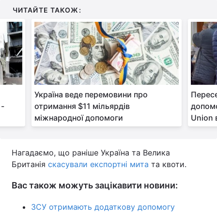
ЧИТАЙТЕ ТАКОЖ:
Тема оформлення
Україна веде перемовини про
Перес
 -
отримання $11 мільярдів
допомо
міжнародної допомоги
Union 
Нагадаємо, що раніше Україна та Велика
Британія
скасували експортні мита
та квоти.
Вас також можуть зацікавити новини:
ЗСУ отримають додаткову допомогу