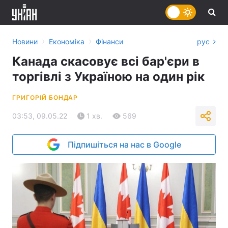
›
›
Новини
Економіка
Фінанси
рус
Канада скасовує всі бар'єри в
торгівлі з Україною на один рік
ГРИГОРІЙ БОНДАР
03:53, 09.05.22
1 хв.
569
Підпишіться на нас в Google