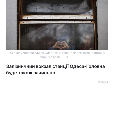
УЗ скасувала поїзди до Одеси на 9 травня через комендантську
годину / фото REUTERS
Залізничний вокзал станції Одеса-Головна
буде також зачинено.
Реклама