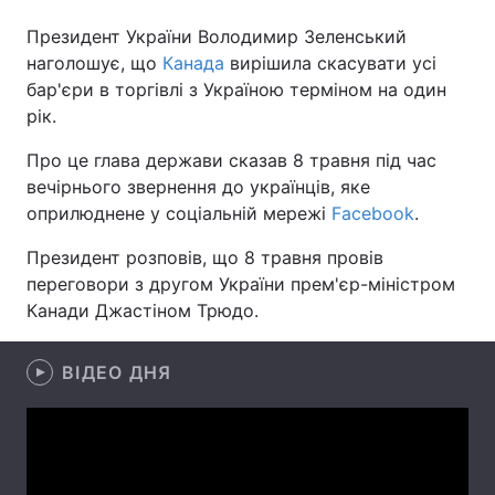
Президент України Володимир Зеленський
наголошує, що
Канада
вирішила скасувати усі
бар'єри в торгівлі з Україною терміном на один
Головна
Війна
рік.
Україна
Політика
Про це глава держави сказав 8 травня під час
вечірнього звернення до українців, яке
Економіка
Світ
оприлюднене у соціальній мережі
Facebook
.
Спорт
Наука
Президент розповів, що 8 травня провів
переговори з другом України прем'єр-міністром
Техно і зв'язок
Лайт
Канади Джастіном Трюдо.
Зброя
Інциденти
ВІДЕО ДНЯ
Здоров'я
Туризм
Цікавинки
Погода
Екологія
Регіони