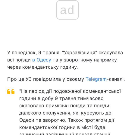
ad
У понеділок, 9 травня, "Укрзалізниця" скасувала
всі поїзди
в Одесу
та у зворотному напрямку
через комендантську годину.
Про це УЗ повідомила у своєму
Telegram
-каналі.
"На період дії подовженої комендантської
години в добу 9 травня тимчасово
скасовано приміські поїзди та поїзди
далекого сполучення, які курсують до
Одеси та зворотно. Також протягом дії
комендантської години в місті буде
зачинений залізничний вокзал станції