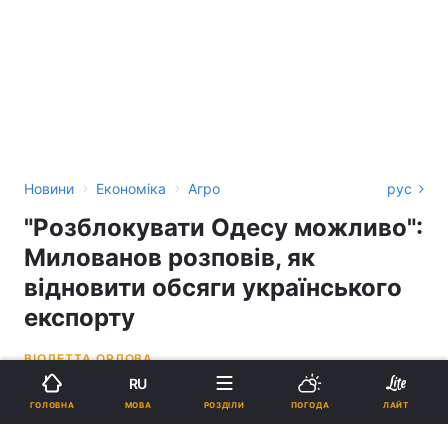
›
›
Новини
Економіка
Агро
рус
"Розблокувати Одесу можливо":
Милованов розповів, як
відновити обсяги українського
експорту
ВІОЛЕТТА ОРЛОВА
RU
19:19, 05.05.22
2 хв.
33840
МОВА
ГОЛОВНА
РОЗДІЛИ
ПОГОДА
ЛАЙТ