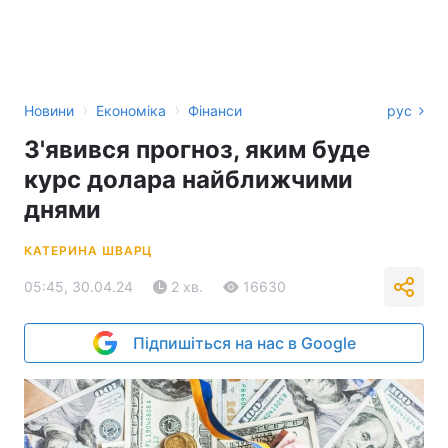
›
›
Новини
Економіка
Фінанси
рус
З'явився прогноз, яким буде
курс долара найближчими
днями
КАТЕРИНА ШВАРЦ
05:45, 30.04.24
2 хв.
16630
Підпишіться на нас в Google