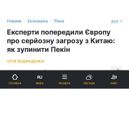
›
›
Новини
Економіка
Різне
рус
Експерти попередили Європу
про серйозну загрозу з Китаю:
як зупинити Пекін
ІЛЛЯ ВЕДМЕДЕНКО
18:54, 29.04.24
2 хв.
8274
RU
МОВА
ГОЛОВНА
РОЗДІЛИ
ПОГОДА
ЛАЙТ
Підпишіться на нас в Google