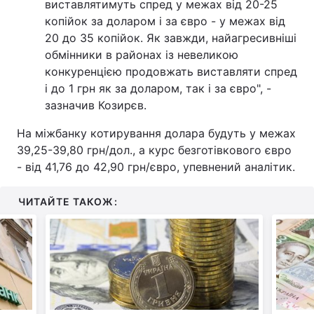
виставлятимуть спред у межах від 20-25
копійок за доларом і за євро - у межах від
20 до 35 копійок. Як завжди, найагресивніші
обмінники в районах із невеликою
конкуренцією продовжать виставляти спред
і до 1 грн як за доларом, так і за євро", -
зазначив Козирєв.
На міжбанку котирування долара будуть у межах
39,25-39,80 грн/дол., а курс безготівкового євро
- від 41,76 до 42,90 грн/євро, упевнений аналітик.
ЧИТАЙТЕ ТАКОЖ: