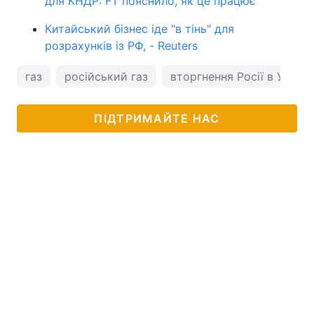
для КНДР: FT пояснило, як це працює
Китайський бізнес іде "в тінь" для
розрахунків із РФ, - Reuters
газ
російський газ
вторгнення Росії в Україн
ПІДТРИМАЙТЕ НАС