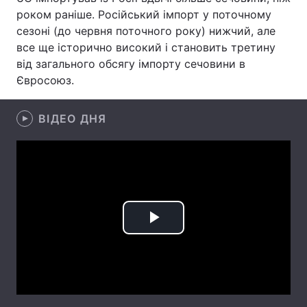
роком раніше. Російський імпорт у поточному
Лонгріди
сезоні (до червня поточного року) нижчий, але
все ще історично високий і становить третину
від загального обсягу імпорту сечовини в
Відео з Youtube
Статті
Євросоюз.
Інтерв'ю
Думки
ВІДЕО ДНЯ
Архів
Вакансії
Контакти
Послуги
Play
Video