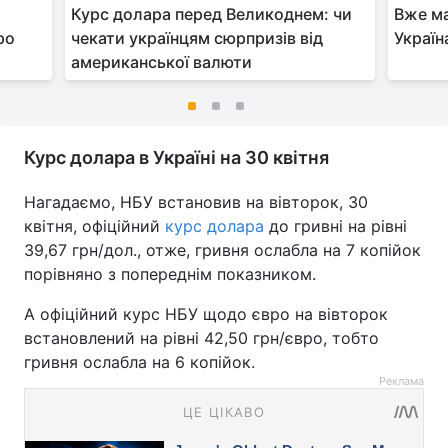
с
Курс долара перед Великоднем: чи
Вже ма
ро
чекати українцям сюрпризів від
Україн
американської валюти
Курс долара в Україні на 30 квітня
Нагадаємо, НБУ встановив на вівторок, 30
квітня, офіційний
курс долара
до гривні на рівні
39,67 грн/дол., отже, гривня ослабла на 7 копійок
порівняно з попереднім показником.
А офіційний курс НБУ щодо євро на вівторок
встановлений на рівні 42,50 грн/євро, тобто
гривня ослабла на 6 копійок.
Реклама