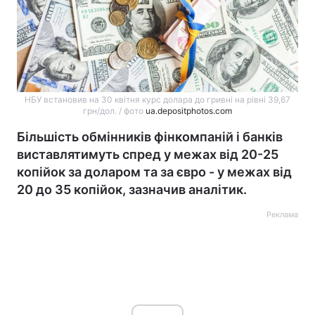
НБУ встановив на 30 квітня курс долара до гривні на рівні 39,67
грн/дол. / фото
ua.depositphotos.com
Більшість обмінників фінкомпаній і банків
виставлятимуть спред у межах від 20-25
копійок за доларом та за євро - у межах від
20 до 35 копійок, зазначив аналітик.
Реклама