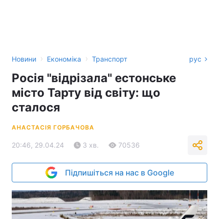
›
›
Новини
Економіка
Транспорт
рус
Росія "відрізала" естонське
місто Тарту від світу: що
сталося
АНАСТАСІЯ ГОРБАЧОВА
20:46, 29.04.24
3 хв.
70536
Підпишіться на нас в Google