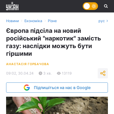
›
›
Новини
Економіка
Різне
рус
Європа підсіла на новий
російський "наркотик" замість
газу: наслідки можуть бути
гіршими
АНАСТАСІЯ ГОРБАЧОВА
09:02, 30.04.24
3 хв.
13119
Підпишіться на нас в Google