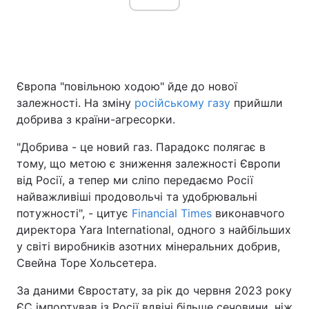
Головна
Війна
Європа "повільною ходою" йде до нової
Україна
Політика
залежності. На зміну
російському газу
прийшли
добрива з країни-агресорки.
Економіка
Світ
"Добрива - це новий газ. Парадокс полягає в
Спорт
Наука
тому, що метою є зниження залежності Європи
від Росії, а тепер ми сліпо передаємо Росії
Техно і зв'язок
Лайт
найважливіші продовольчі та удобрювальні
Зброя
Інциденти
потужності", - цитує
Financial Times
виконавчого
директора Yara International, одного з найбільших
Здоров'я
Туризм
у світі виробників азотних мінеральних добрив,
Свейна Торе Хольсетера.
Цікавинки
Погода
За даними Євростату, за рік до червня 2023 року
Екологія
Регіони
ЄС імпортував із Росії вдвічі більше сечовини, ніж