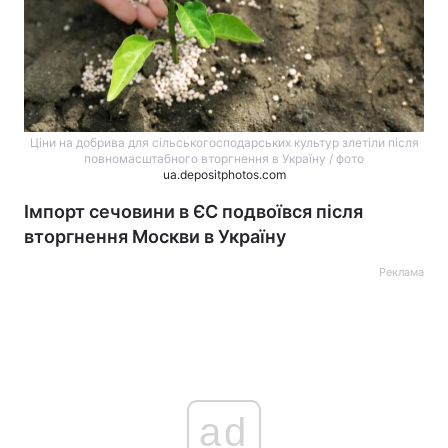
Ціни на добрива для сільськогосподарських культур злетіли після
повномасштабного вторгнення в Україну / фото
ua.depositphotos.com
Імпорт сечовини в ЄС подвоївся після
вторгнення Москви в Україну
Реклама
ad