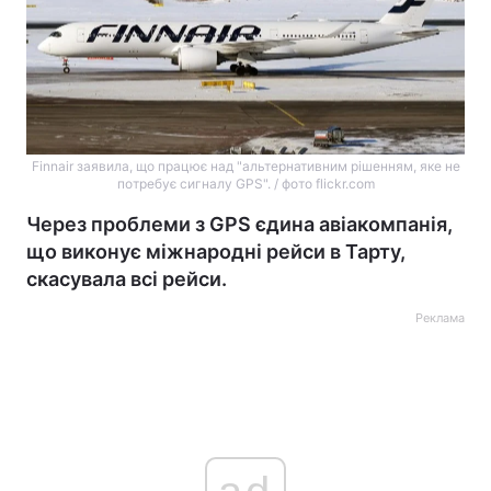
Finnair заявила, що працює над "альтернативним рішенням, яке не
потребує сигналу GPS". / фото flickr.com
Через проблеми з GPS єдина авіакомпанія,
що виконує міжнародні рейси в Тарту,
скасувала всі рейси.
Реклама